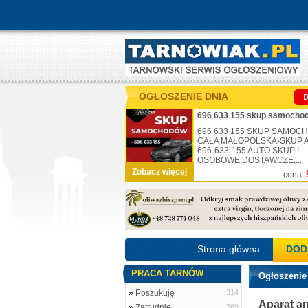
OGŁOSZENIE DNIA
696 633 155 skup samochod
696 633 155 SKUP SAMO
CAŁA MAŁOPOLSKA-SKUP AU
696-633-155 AUTO SKUP !
OSOBOWE,DOSTAWCZE,...
Zobacz więcej
cena:
Strona główna
DOD
PRACA TARNÓW
Ogłoszenie
»
Poszukuję
314
Aparat a
»
Zatrudnię
769