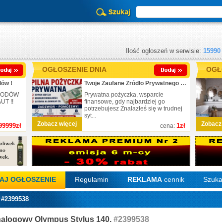
Ilość ogłoszeń w serwisie:
15990
OGŁOSZENIE DNIA
OGŁ
ów !
Twoje Zaufane Źródło Prywatnego Finansowania
CHODÓW
Prywatna pożyczka, wsparcie
T !!
finansowe, gdy najbardziej go
potrzebujesz Znalazłeś się w trudnej
syt...
Zobacz więcej
Zobacz
99999zł
1zł
cena:
AJ OGŁOSZENIE
Regulamin
REKLAMA
cennik
Szuka
 #2399538
nalogowy Olympus Stylus 140.
#2399538