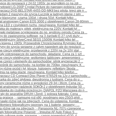
ypce do renowacji z 24.02.1955r. ze wszystkim co na zdj ...
etowid LG-200P Crystal Picture do naprawy-pobiera i zwr ...
arzacz DVD BELSTAR-4455-DD-MKII bez pilota, kręci ale n ...
edam 2 maszyny do szycia Łucznik w ładnym stanie z siln ...
y klasyczne; czarna 100zł. i druga 50zł. Kontakt tylko ...
rat analogowy Canon EOS 3000 z obiektywem Canon 28-80mm. ...
a LED z czujnikiem ruchu, nieużywana. Kontakt tylko tel ...
ka do materacy, piłek, elektryczna na 220V. Kontakt tyl ...
ewki metalowe ocynkowane do np. wystroju ogrodu.Cena za ...
y do zawieszenia sufitowe, na 3 żarówki E-27 czyli duży ...
l elektryczny SilverCrest SEGS 1500W. Kontakt tylko tel ...
a księga z 1905r. Przewodnik Chrześcijanina Rzymsko Kat ...
yny do szycia sprawne z całym napędem ale do regulacji; ...
e rzeczy elektryczne- przetwornik z 220V na 2x 10V stał ...
kąty ostrzegawcze do samochodu, składane. Cena za 1 szt ...
e rzeczy elektryczne- woltomierz tablicowy, amperomierz ...
e części i elementy do samochodów; silnik wycieraczki 2 ...
ośnik do samochodu- na korbkę do 700kg. nieużywany. K ...
y różne przód i tył, klosze, halogeny, reflektory Skoda ...
lnia na jajka placki, nieużywana. Kontakt tylko telefon ...
warzacz CD Compact Disc Player 6T6529 na 12v z samochodu ...
arka do zdjęć płytowa, dwustronna z lustrami. Cena do u ...
ony ceramiczne różne o wysokości 29,34 i 36cm. Cena za ...
at analogowy radziecki SOKÓł-2 z obiektywem Industar 50 ...
stawka do rzutnika przeżroczy- DIAPOL PZO Warszawa do n ...
rały do aparatów DRUH i Zenit- 1 połowa futerału. Cena ...
a grające ; - samsung rcd s90, goodmans gps-250/3,phili ...
hawki różne jak na zdjęciach. Cena do ustalenia. Kontak ...
tłomierz fotograficzny oporowy, na 1 baterię, sprawny - ...
a różne jak na zdjęciach ; - Panasonix NL-707c-czerwone ...
aty fotograficzne Polaroid ; - Impulse AF Auto Fokus S ...
aty cyfrowe małe, sprawne ; - canon powershot a520, 4, ...