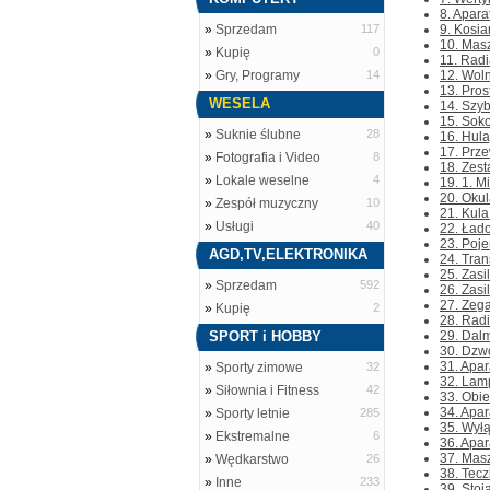
8. Apara
»
Sprzedam
117
9. Kosia
10. Masz
»
Kupię
0
11. Radi
»
Gry, Programy
14
12. Wol
13. Pros
WESELA
14. Szyb
15. Sok
»
Suknie ślubne
28
16. Hula
17. Prze
»
Fotografia i Video
8
18. Zest
»
Lokale weselne
4
19. 1. 
20. Okul
»
Zespół muzyczny
10
21. Kula
»
Usługi
40
22. Łado
23. Poje
AGD,TV,ELEKTRONIKA
24. Tran
25. Zasi
»
Sprzedam
592
26. Zasil
27. Zega
»
Kupię
2
28. Rad
SPORT i HOBBY
29. Dalm
30. Dzwo
31. Apar
»
Sporty zimowe
32
32. Lamp
»
Siłownia i Fitness
42
33. Obie
34. Apar
»
Sporty letnie
285
35. Wyłą
»
Ekstremalne
6
36. Apa
37. Mas
»
Wędkarstwo
26
38. Tecz
»
Inne
233
39. Stoja