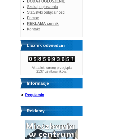
DODAJ OGŁOSZENIE
Szukaj ogłoszenia
Statystyki oglądalności
Pomoc
REKLAMA cennik
Kontakt
Licznik odwiedzin
Aktualnie stronę przegląda
2137 użytkowników.
Informacje
🔹
Regulamin
Reklamy