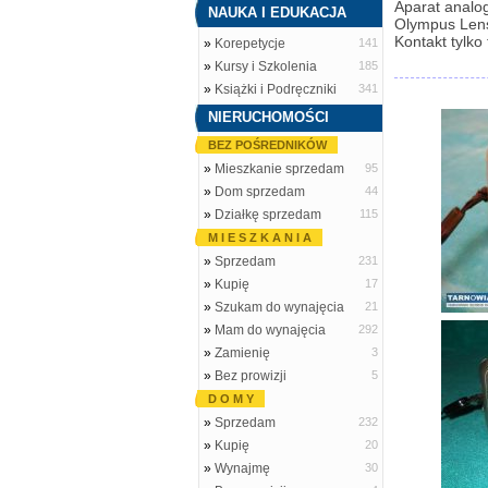
Aparat analo
NAUKA I EDUKACJA
Olympus Lens
Kontakt tylko
»
Korepetycje
141
»
Kursy i Szkolenia
185
»
Książki i Podręczniki
341
NIERUCHOMOŚCI
BEZ POŚREDNIKÓW
»
Mieszkanie sprzedam
95
»
Dom sprzedam
44
»
Działkę sprzedam
115
M I E S Z K A N I A
»
Sprzedam
231
»
Kupię
17
»
Szukam do wynajęcia
21
»
Mam do wynajęcia
292
»
Zamienię
3
»
Bez prowizji
5
D O M Y
»
Sprzedam
232
»
Kupię
20
»
Wynajmę
30