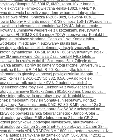
t cyfrowy Olympus SP-500UZ, 6MPi, zoom-10x, z kartą p ...
rki elektryczne Flymo-powietrzna -lekka-130zł. HANDY K ...
yna do szycia Łucznik z napędem, w bardzo dobrym stanie ...
a sieciowe różne ; Śnieżka R-206- 80zł, Giewont- 60zł, ...
nowar Morphy Richards model 48728 o mocy 150-170W,pojemn ...
towniki do ładowania akumulatorów 12V,4A- lub automaty ...
kowary aluminiowe węgierskie z uszczelkami, nieużywane ...
owirówka ELDOM SK-9S o mocy 700W, nieużywana. Kontakt t ...
jnogi aluminiowe składane. Cena za 1 szt. Kontakt tylko ...
wód-kabel miedziany, nieużywany- płaski biał ...
aw do grządek radziecki-4 elementy-drążęk, znacznik, gr ...
Mikrofon dynamiczny TONSIL MDU VII 686z wysuwanym stojak ...
ary 3D nieużywane. Cena za 2 szt. Kontakt tylko telefo ...
 stalowa do rzutów w dal fi 12cm. waga 6kg. Zdjęcie doł ...
warka akumulatorów do kamery fotograficznej Universum E ...
mnik na 6 baterii R-14 lub R-20. Kontakt tylko telefon ...
sformator do głowicy kolorowej powiększalnika Meopta 12 ...
lacz T-2-ites na 8-10-12V typ 332, 0,5A, 6VA do kolejek ...
acz-przetwornik napięcia z 9V /z 2 baterii płaskich 4, ...
ry elektroniczne rosyjskie Elektronika z wyświetlaczami ...
iatory aluminiowe 85x85x22mm. i 60x50x20mm. Cena do ust ...
ierz fotograficzny do aparatów, rosyjski. Kontakt tylko ...
nek z melodiami rosyjski Sonata-1, niesprawny. Kontakt ...
at cyfrowy Panasonic Lumix DMC-FZ-30, 8 MPi, zoom-12x,3 ...
a doświetlająca do kamer, aparatów SABA z uchwytami na ...
ktywy do powiększalnika fotograficznego; - Janpol-Color ...
at analogowy Nikon F-65 z futerałem na 2 baterie CR-2- ...
czniki podtynkowe, podwójne,klawiszowe, nieużywane- kil ...
rat analogowy Canon Super Shot-76 z obiektywem Canon 38- ...
zyna do szycia ARKA RADOM NM-1800 z napędem. wszystko dz ...
ki na laptopa zamykane na zamek o wym. 50x38cm. i 42x32 ...
k na 30 płyt CD. Kontakt tylko telefon lub sms. Niżej ...