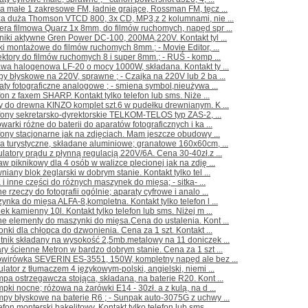
a małe 1 zakresowe FM, ładnie grające, Rossman FM, tęcz ...
ża duża Thomson VTCD 800, 3x CD, MP3,z 2 kolumnami, nie ...
ra filmowa Quarz 1x 8mm, do filmów ruchomych, napęd spr ...
niki aktywne Gren Power DC-100, 200MA,220V. Kontakt tyl ...
iki montażowe do filmów ruchomych 8mm.; - Movie Editor, ...
ektory do filmów ruchomych 8 i super 8mm.; - RUŚ - komp ...
wa halogenowa LF-20 o mocy 1000W, składana. Kontakt ty ...
y błyskowe na 220V, sprawne ; - Czajka na 220V lub 2 ba ...
aty fotograficzne analogowe ; - smiena symbol,nieużywa ...
fon z faxem SHARP. Kontakt tylko telefon lub sms. Niże ...
y do drewna KINZO komplet szt.6 w pudełku drewnianym. K ...
fony sekretarsko-dyrektorskie TELKOM-TELOS typ ZAS-2, ...
warki różne do baterii do aparatów fotograficznych i ka ...
fony stacjonarne jak na zdjęciach. Mam jeszcze obudowy ...
a turystyczne, składane aluminiowe; granatowe 160x60cm, ...
latory prądu z płynną regulacją 220V/6A. Cena 30-40zł.z ...
aw piknikowy dla 4 osób w walizce plecionej jak na zdję ...
niany blok żeglarski w dobrym stanie. Kontakt tylko tel ...
a i inne części do różnych maszynek do mięsa; - sitka- ...
e rzeczy do fotografii ogólnie; aparaty cyfrowe i analo ...
ynka do mięsa ALFA-8,kompletna. Kontakt tylko telefon l ...
ek kamienny 10l. Kontakt tylko telefon lub sms. Niżej m ...
e elementy do maszynki do mięsa.Cena do ustalenia. Kont ...
nki dla chłopca do dzwonienia. Cena za 1 szt. Kontakt ...
tnik składany na wysokość 2,5mb.metalowy na 11 doniczek ...
ry ścienne Metron w bardzo dobrym stanie. Cena za 1 szt ...
owirówka SEVERIN ES-3551, 150W, kompletny napęd ale bez ...
ulator z tłumaczem 4 językowym-polski, angielski, niemi ...
pa ostrzegawcza stojąca, składana, na baterie R20. Kont ...
pki nocne; różowa na żarówki E14 - 30zł. a z kulą, na d ...
py błyskowe na baterie R6 ; - Sunpak auto-3075G z uchwy ...
efon monterski bakelitowy. Kontakt tylko telefon lub sms ...