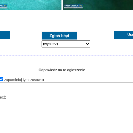
Us
Odpowiedz na to ogłoszenie
zapamiętaj tymczasowo
)
edź: