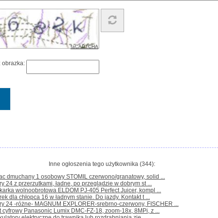
faCAPTCHA
z obrazka:
Inne ogłoszenia tego użytkownika (344):
rac dmuchany 1 osobowy STOMIL czerwono/granatowy, solid ...
y 24 z przerzutkami, ładne, po przeglądzie w dobrym st ...
karka wolnoobrotowa ELDOM PJ-405 Perfect Juicer, kompl ...
ek dla chłopca 16 w ładnym stanie. Do jazdy. Kontakt t ...
ry 24 -różne- MAGNUM EXPLORER-srebrno-czerwony, FISCHER ...
t cyfrowy Panasonic Lumix DMC-FZ-18, zoom-18x, 8MPi, z ...
kulatory elektryczne do trawnika lub rozdrabniania zie ...