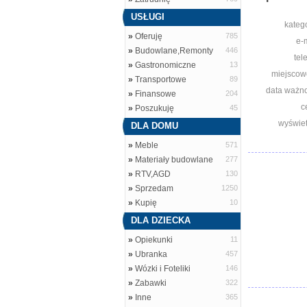
USŁUGI
katego
»
Oferuję
785
e-m
»
Budowlane,Remonty
446
tel
»
Gastronomiczne
13
miejscow
»
Transportowe
89
data ważno
»
Finansowe
204
c
»
Poszukuję
45
wyświet
DLA DOMU
»
Meble
571
»
Materiały budowlane
277
»
RTV,AGD
130
»
Sprzedam
1250
»
Kupię
10
DLA DZIECKA
»
Opiekunki
11
»
Ubranka
457
»
Wózki i Foteliki
146
»
Zabawki
322
»
Inne
365