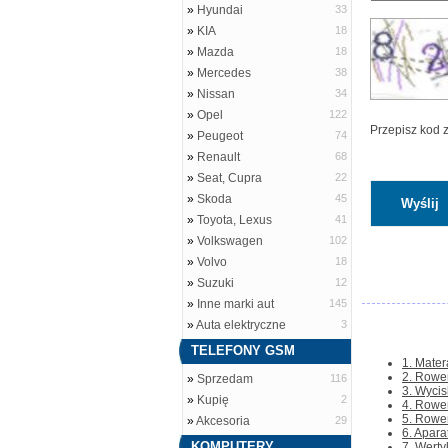
»
Hyundai
33
»
KIA
18
»
Mazda
18
»
Mercedes
38
»
Nissan
34
»
Opel
122
Przepisz kod 
»
Peugeot
74
»
Renault
68
»
Seat, Cupra
22
»
Skoda
45
»
Toyota, Lexus
41
»
Volkswagen
102
»
Volvo
18
»
Suzuki
12
»
Inne marki aut
145
»
Auta elektryczne
3
TELEFONY GSM
1. Mate
2. Rower
»
Sprzedam
116
3. Wycis
»
Kupię
2
4. Rower
5. Rowe
»
Akcesoria
29
6. Apara
KOMPUTERY
7. Werty