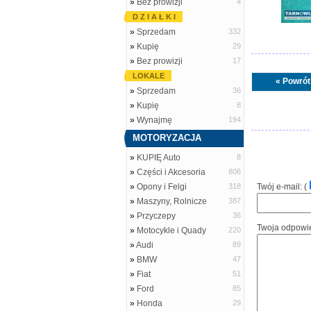
»
Bez prowizji
4
D Z I A Ł K I
»
Sprzedam
332
»
Kupię
29
»
Bez prowizji
17
LOKALE
« Powrót
»
Sprzedam
36
»
Kupię
8
»
Wynajmę
194
MOTORYZACJA
»
KUPIĘ Auto
8
»
Części i Akcesoria
806
»
Opony i Felgi
318
Twój e-mail: (
»
Maszyny, Rolnicze
387
»
Przyczepy
36
Twoja odpowi
»
Motocykle i Quady
220
»
Audi
89
»
BMW
47
»
Fiat
51
»
Ford
85
»
Honda
29