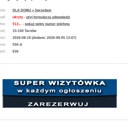
ria :
DLA DOMU » Sprzedam
ail :
ukryty
-
użyj formularza odpowiedzi
efon :
513...
-
pokaż pełny numer telefonu
ość :
33-100 Tarnów
ści :
2026-08-19 (dodane: 2026-08-05 13:07)
ena :
550 zł
leń :
630