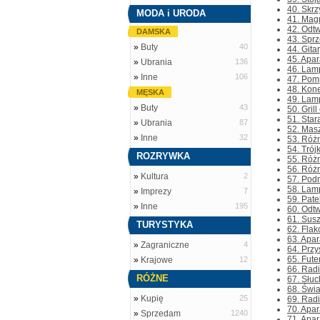
40. Skrz
MODA i URODA
41. Magn
42. Odtw
DAMSKA
43. Sprz
»
Buty
40
44. Gitar
45. Apa
»
Ubrania
136
46. Lamp
»
Inne
106
47. Pomp
48. Kon
MĘSKA
49. Lamp
»
Buty
43
50. Gril
51. Star
»
Ubrania
87
52. Masz
»
Inne
32
53. Różn
54. Trój
ROZRYWKA
55. Różn
56. Różn
»
Kultura
2
57. Podn
58. Lamp
»
Imprezy
7
59. Pate
»
Inne
195
60. Odt
61. Susz
TURYSTYKA
62. Flak
63. Apar
»
Zagraniczne
4
64. Przy
65. Fute
»
Krajowe
12
66. Radi
RÓŻNE
67. Słuc
68. Świa
»
Kupię
25
69. Radi
70. Apar
»
Sprzedam
1240
71. Apar