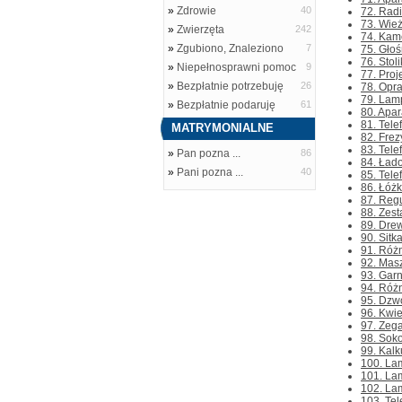
»
Zdrowie
40
72. Radi
73. Wie
»
Zwierzęta
242
74. Kame
»
Zgubiono, Znaleziono
7
75. Głoś
76. Stol
»
Niepełnosprawni pomoc
9
77. Proj
»
Bezpłatnie potrzebuję
26
78. Opra
79. Lamp
»
Bezpłatnie podaruję
61
80. Apar
81. Tele
MATRYMONIALNE
82. Frez
83. Tele
»
Pan pozna ...
86
84. Łado
»
Pani pozna ...
40
85. Tele
86. Łóżk
87. Regu
88. Zest
89. Drew
90. Sitk
91. Różn
92. Masz
93. Garn
94. Różn
95. Dzwo
96. Kwie
97. Zega
98. Sok
99. Kalk
100. Lam
101. Lam
102. Lam
103. Tel