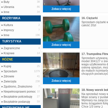
»
Buty
38
»
Ubrania
86
Zobacz więcej
»
Inne
34
ROZRYWKA
16. Ciężarki
Sprzedam ciężarki 
»
Kultura
2
całość 20zl
»
Imprezy
7
»
Inne
196
TURYSTYKA
Zobacz więcej
»
Zagraniczne
4
»
Krajowe
14
17. Trampolina Fitn
Sprzedam używaną tr
RÓŻNE
model 304127 o śre
waga użytkowania d
»
Kupię
25
osłonę sprężyn, moż
do małych rozmiaró
»
Sprzedam
1279
chcących poćwiczyć
»
Zdrowie
41
domu.Stan bardzo do
Zobacz więcej
»
Zwierzęta
238
»
Zgubiono, Znaleziono
7
18. Nowy worek bo
»
Niepełnosprawni pomoc
10
Na sprzedaż nowy w
»
Bezpłatnie potrzebuję
27
Moje sciany z pust
Wymiary na zalączon
»
Bezpłatnie podaruję
59
temu ściągalem folię
Chce 1/3 ceny ;)
MATRYMONIALNE