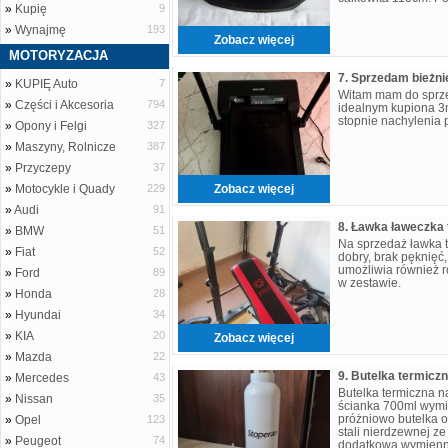
»
Kupię
9
»
Wynajmę
193
Zobacz więcej
MOTORYZACJA
7. Sprzedam bieżni
»
KUPIĘ Auto
7
Witam mam do sprze
»
Części i Akcesoria
794
idealnym kupiona 3m
stopnie nachylenia p
»
Opony i Felgi
327
»
Maszyny, Rolnicze
387
»
Przyczepy
37
»
Motocykle i Quady
229
Zobacz więcej
»
Audi
91
»
BMW
51
Na sprzedaż ławka 
»
Fiat
52
dobry, brak pęknięć,
umożliwia również r
»
Ford
89
w zestawie.
»
Honda
28
»
Hyundai
34
»
KIA
20
Zobacz więcej
»
Mazda
22
»
Mercedes
43
Butelka termiczna 
»
Nissan
35
ścianka 700ml wymi
próżniowo butelka 
»
Opel
123
stali nierdzewnej ze
»
Peugeot
74
dodatkową wymienn