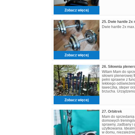
Zobacz więcej
Dwie hantle 2x max.
Zobacz więcej
26. Siłownia plene
Witam Mam do sprze
siłowni plenerowej f
pełni sprawne z fu
lekkiego odświeżeni
ławeczka, steper or
brzucha. Urządzenia
"debiloodporne" , 
Zobacz więcej
27. Orbitrek
Mam do sprzedania or
domowych treningów.
sprawny, zadbany i
użytkowania. Idealn
w domu, niezależnie