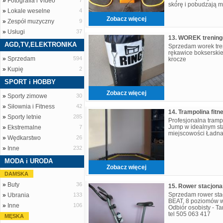
»
Fotografia i Video
7
skórę i pobudzają m
»
Lokale weselne
4
nie wykonujesz akty
Zobacz więcej
»
Zespół muzyczny
9
»
Usługi
37
AGD,TV,ELEKTRONIKA
Sprzedam worek tre
rękawice bokserski
»
Sprzedam
594
krocze
»
Kupię
2
SPORT i HOBBY
Zobacz więcej
»
Sporty zimowe
30
»
Siłownia i Fitness
42
»
Sporty letnie
285
Profesjonalna tramp
Jump w idealnym sta
»
Ekstremalne
7
miejscowości Ładna
»
Wędkarstwo
26
»
Inne
232
MODA i URODA
Zobacz więcej
DAMSKA
»
Buty
36
Sprzedam rower st
»
Ubrania
133
BEAT, 8 poziomów w
»
Inne
106
Odbiór osobisty - T
tel 505 063 417
MĘSKA