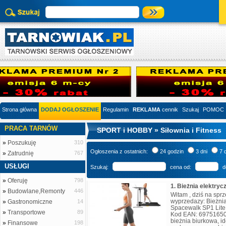
Strona główna
DODAJ OGŁOSZENIE
Regulamin
REKLAMA
cennik
Szukaj
POMOC
PRACA TARNÓW
SPORT i HOBBY » Siłownia i Fitness
»
Poszukuję
310
Ogłoszenia z ostatnich:
24 godzin
3 dni
7 
»
Zatrudnię
767
USŁUGI
Szukaj:
cena od:
d
»
Oferuję
798
»
Budowlane,Remonty
446
Witam , dziś na sp
wyprzedazy: Bieżni
»
Gastronomiczne
14
Spacewalk SP1 Lite
»
Transportowe
89
Kod EAN: 69751650
bieżnia biurkowa, i
»
Finansowe
198