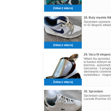
Zobacz więcej
28. Buty męskie Ni
Sprzedam używane 
nr 42 długość wkład
Zobacz więcej
29. Vacu fit elegan
Witam Na sprzedaż b
w bardzo dobrym sta
bierznia - pulsometr
ćwiczenia - 5 prog
sterowanie cisnienie
wyświetlacz - magn
bezpieczeństwa. kon
Zobacz więcej
30. Sprzedam
Sprzedam używane 
Lacoste.Rozmiar 42.