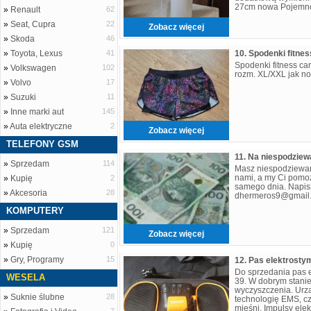
27cm nowa Pojemno
»
Renault
62
x 7 cm ⌀ Waga: 0,28
»
Seat, Cupra
22
Zobacz więcej
»
Skoda
46
»
Toyota, Lexus
41
Spodenki fitness ca
»
Volkswagen
102
rozm. XL/XXL jak n
»
Volvo
17
»
Suzuki
11
»
Inne marki aut
145
»
Auta elektryczne
2
Zobacz więcej
TELEFONY GSM
11. Na niespodziew
»
Sprzedam
114
Masz niespodziewany
nami, a my Ci pomoż
»
Kupię
2
samego dnia. Napis
»
Akcesoria
28
dhermeros9@gmail
KOMPUTERY
»
Sprzedam
121
Zobacz więcej
»
Kupię
0
»
Gry, Programy
15
Do sprzedania pas 
WESELA
39. W dobrym stanie,
wyczyszczenia. Urz
»
Suknie ślubne
28
technologię EMS, cz
mięśni. Impulsy elek