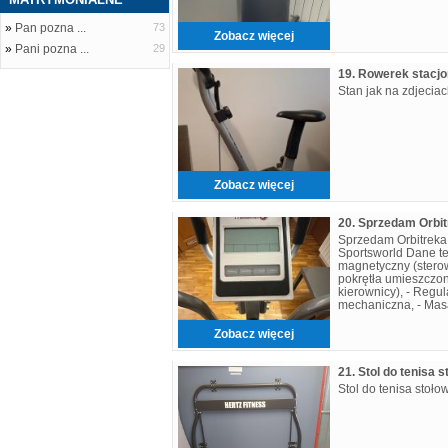
»
Pan pozna ...
73
Zobacz więcej
»
Pani pozna ...
29
19. Rowerek stacj
Stan jak na zdjecia
Zobacz więcej
Sprzedam Orbitrek
Sportsworld Dane te
magnetyczny (stero
pokrętła umieszczo
kierownicy), - Regu
mechaniczna, - Mas
12 kg (zapewnia pły
Zobacz więcej
21. Stol do tenisa 
Stol do tenisa stoł