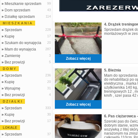
»
Mieszkanie sprzedam
99
»
Dom sprzedam
43
»
Działkę sprzedam
114
M I E S Z K A N I A
4. Drążek treningo
Sprzedam drążek do
»
Sprzedam
228
montażowych w zest
»
Kupię
17
»
Szukam do wynajęcia
20
»
Mam do wynajęcia
287
»
Zamienię
3
Zobacz więcej
»
Bez prowizji
5
D O M Y
5. Bieżnia
»
Sprzedam
236
Mam do sprzedania 
do rehabilitacji po 
»
Kupię
20
elektryczna , mark
użytkownika 140 kg
»
Wynajmę
31
treningowych 12 , m
»
Bez prowizji
4
km/h , szer pasa 42
waga bieżni 45 kg ,
D Z I A Ł K I
Zobacz więcej
»
Sprzedam
333
»
Kupię
30
6. Pas ciężarowca -
»
Bez prowizji
17
Szeroki pas do ćwi
dobrym stanie, wzmo
LOKALE
wszywką z litej skór
narażonym na znisz
»
Sprzedam
37
całkowita 110cm. P