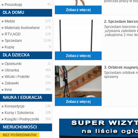
podczas pracy w biu
»
Poszukuję
45
niskiej konstrukcji 
Zobacz więcej
DLA DOMU
»
Meble
572
2. Sprzedam bierzn
Sprzedam bierznie e
»
Materiały budowlane
278
,używana zaledwie k
»
RTV,AGD
129
,zakupiona 2 msc t
»
Sprzedam
1249
»
Kupię
9
DLA DZIECKA
Zobacz więcej
»
Opiekunki
11
3. Orbitrek magnet
»
Ubranka
458
Sprzedam orbitrek 
»
Wózki i Foteliki
151
sprawny
»
Zabawki
328
»
Inne
366
NAUKA I EDUKACJA
Zobacz więcej
»
Korepetycje
135
»
Kursy i Szkolenia
188
»
Książki i Podręczniki
350
NIERUCHOMOŚCI
BEZ POŚREDNIKÓW