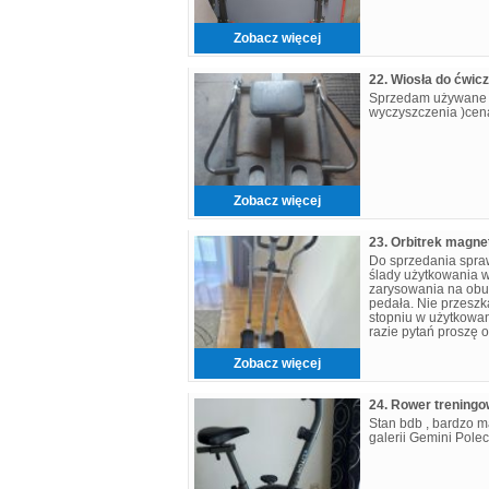
Zobacz więcej
22. Wiosła do ćwic
Sprzedam używane w
wyczyszczenia )cena
Zobacz więcej
Do sprzedania spraw
ślady użytkowania w
zarysowania na obu
pedała. Nie przesz
stopniu w użytkowani
razie pytań proszę o
Zobacz więcej
24. Rower trening
Stan bdb , bardzo m
galerii Gemini Pole