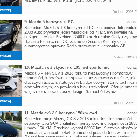
Możliwa faktura VAT. Kolor: granatowy 4 drzwi, 5
więcej
Dodane: 2026-0
9. Mazda 5 benzyna +LPG
cena
Sprzedam Mazda 5 1.8 benzyna + LPG 7 osobowe Rok produkc
2008 Auto prywatne jeden właściciel od 7 lat Serwisowane na
bieżąco filtry olej Przebieg 224000 km Normalne ślady użytkow
Badanie techniczne i OC ważne do Grudnia Klimatyzacja
automatyczna sprawna Radio sterowane z kierownicy AB
więcej
Dodane: 2026-0
10. Mazda cx-3 skyactiv-d 105 fwd sports-line
cena
Mazda 3 – Ten SUV z 2018 roku to niezawodny i komfortowy
samochód, który świetnie sprawdzi się zarówno w mieście, jak 
dłuższych trasach. Auto jest w bardzo dobrym stanie technicz
oraz wizualnym, co potwierdza brak uszkodzeń. Oferuje przest
wnętrze oraz nowoczesny design. Samochód wyróż
więcej
Dodane: 2026-0
11. Mazda cx3 2.0 benzyna 150km awd
cena
Sprzedam moją Mazdę CX-3 z 2016 roku. Jest to samochód
osobowy typu SUV z silnikiem benzynowym o pojemności 199
i mocy 150 KM. Przebieg wynosi 88937 km. Skrzynia biegów je
manualna, a napęd to 4x4. Samochód posiada 5 drzwi i 5 miejs