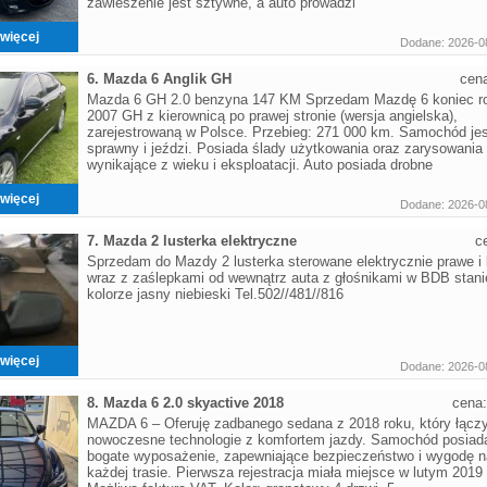
zawieszenie jest sztywne, a auto prowadzi
więcej
Dodane: 2026-0
6. Mazda 6 Anglik GH
cen
Mazda 6 GH 2.0 benzyna 147 KM Sprzedam Mazdę 6 koniec r
2007 GH z kierownicą po prawej stronie (wersja angielska),
zarejestrowaną w Polsce. Przebieg: 271 000 km. Samochód jes
sprawny i jeździ. Posiada ślady użytkowania oraz zarysowania
wynikające z wieku i eksploatacji. Auto posiada drobne
więcej
Dodane: 2026-0
7. Mazda 2 lusterka elektryczne
c
Sprzedam do Mazdy 2 lusterka sterowane elektrycznie prawe i
wraz z zaślepkami od wewnątrz auta z głośnikami w BDB stani
kolorze jasny niebieski Tel.502//481//816
więcej
Dodane: 2026-0
8. Mazda 6 2.0 skyactive 2018
cena
MAZDA 6 – Oferuję zadbanego sedana z 2018 roku, który łącz
nowoczesne technologie z komfortem jazdy. Samochód posiad
bogate wyposażenie, zapewniające bezpieczeństwo i wygodę n
każdej trasie. Pierwsza rejestracja miała miejsce w lutym 2019 