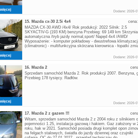
więcej
Dodane: 2026-0
15. Mazda cx-30 2.5i 4x4
cena
MAZDA CX-30 AWD /4x4/ Rok produkcji: 2022 Silnik: 2.5
SKYACTIV-G (193 KM) benzyna Przebieg: 69 149 km Skrzynia
automatyczna /tryb jazdy normal,sport/ Napęd 4x4 /AWD/
Wyposażenie: - komputer pokładowy - dwustrefowa klimatyzacj
(climatronic) - multifunkcyjna skórzana kierownica - łopatki zmi
więcej
Dodane: 2026-0
16. Mazda 2
cen
Sprzedam samochód Mazda 2. Rok produkcji 2007. Benzyna, 
Przebieg 178 tysięcy. Radłów.
więcej
Dodane: 2026-0
17. Mazda 2 z gazem !!!
cen
Witam, sprzedam samochód Mazda 2 z 2004 roku z silnikiem 
pojemności 1.25, instalacja gazową i hakiem. Gaz założony w 
roku, hak w 2021. Samochód posiada drugi komplet opon zim
na felgach stalowych, światła do jazdy dziennej oraz czujniki
cofania. OC do 27.01.2027 , przegląd techniczny do