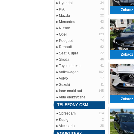
»
Hyundai
34
»
KIA
20
Zobacz 
»
Mazda
22
»
Mercedes
43
»
Nissan
35
»
Opel
123
»
Peugeot
74
»
Renault
62
»
Seat, Cupra
22
Zobacz 
»
Skoda
46
»
Toyota, Lexus
41
»
Volkswagen
102
»
Volvo
17
»
Suzuki
11
»
Inne marki aut
145
»
Auta elektryczne
2
Zobacz 
TELEFONY GSM
»
Sprzedam
114
»
Kupię
2
»
Akcesoria
28
KOMPUTERY