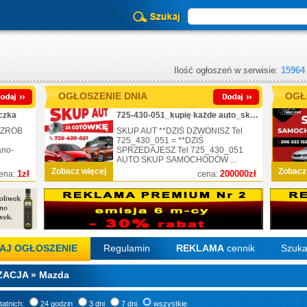
Ilość ogłoszeń w serwisie:
15964
OGŁOSZENIE DNIA
OGŁ
czka
725-430-051_kupię każde auto_skup_nr.1
 ZRÓB
SKUP AUT **DZIŚ DZWONISZ Tel
725_430_051 = **DZIŚ
ano-
SPRZEDAJESZ Tel 725_430_051
AUTO SKUP SAMOCHODÓW ...
Zobacz więcej
Zobacz
1zł
200000zł
ena:
cena:
AJ OGŁOSZENIE
Regulamin
REKLAMA
cennik
Szuka
ACJA » Mazda
tatnich:
24 godzin
3 dni
7 dni
wszystkie