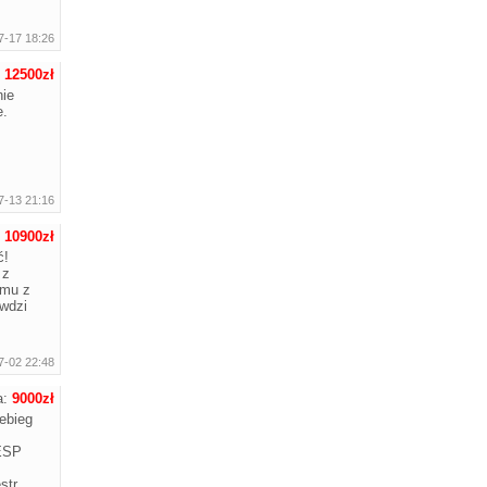
7-17 18:26
:
12500zł
ie
e.
7-13 21:16
:
10900zł
ć!
 z
emu z
wdzi
7-02 22:48
a:
9000zł
ebieg
 ESP
str