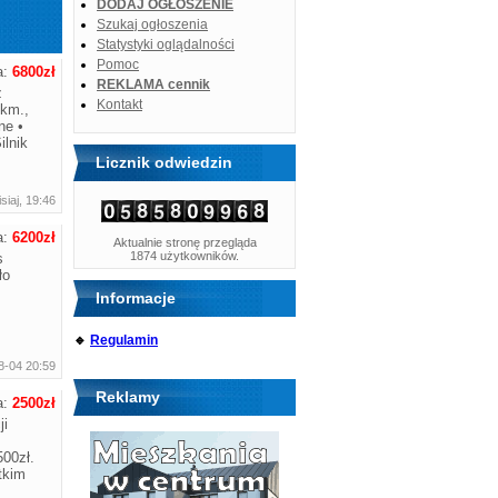
DODAJ OGŁOSZENIE
Szukaj ogłoszenia
Statystyki oglądalności
Pomoc
a:
6800zł
REKLAMA cennik
ż
Kontakt
.km.,
ne •
ilnik
Licznik odwiedzin
siaj, 19:46
a:
6200zł
Aktualnie stronę przegląda
1874 użytkowników.
s
ło
Informacje
🔹
Regulamin
8-04 20:59
Reklamy
a:
2500zł
ji
500zł.
tkim