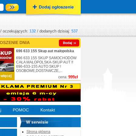
/ oczekujących:
132
/ dodanych dzisiaj:
537
OSZENIE DNIA
696 633 155 Skup aut małopolska
696 633 155 SKUP SAMOCHODÓW
CAŁA MAŁOPOLSKA-SKUP AUT !!
696-633-155 AUTO SKUP !
OSOBOWE,DOSTAWCZE,...
 więcej
999zł
cena:
j
POMOC
Kontakt
W serwisie
Strona główna