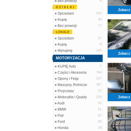
»
Bez prowizji
4
D Z I A Ł K I
Zobacz 
»
Sprzedam
333
»
Kupię
30
»
Bez prowizji
17
LOKALE
»
Sprzedam
37
»
Kupię
9
»
Wynajmę
193
Zobacz 
MOTORYZACJA
»
KUPIĘ Auto
7
»
Części i Akcesoria
794
»
Opony i Felgi
327
»
Maszyny, Rolnicze
387
»
Przyczepy
37
»
Motocykle i Quady
229
Zobacz 
»
Audi
91
»
BMW
51
»
Fiat
52
»
Ford
89
»
Honda
28