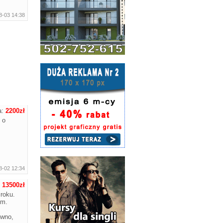
8-03 14:38
a:
2200zł
 o
8-02 12:34
:
13500zł
roku.
ym.
ówno,