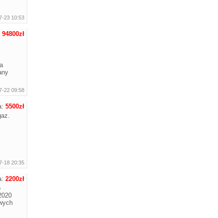
7-23 10:53
:
94800zł
a
any
7-22 09:58
a:
5500zł
gaz.
7-18 20:35
a:
2200zł
o
2020
owych