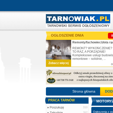
OGŁOSZENIE DNIA
Remonty/fachowiec/złota rą
REMONT? WYKOŃCZENIE?
TO RAZ, A PORZĄDNIE!
Kompleksowe usługi budowl
remontowe – solidnie, ...
Zobacz więcej
c
Strona główna
DOD
PRACA TARNÓW
MOTORYZ
»
Poszukuję
310
Ogłoszenia z os
»
Zatrudnię
767