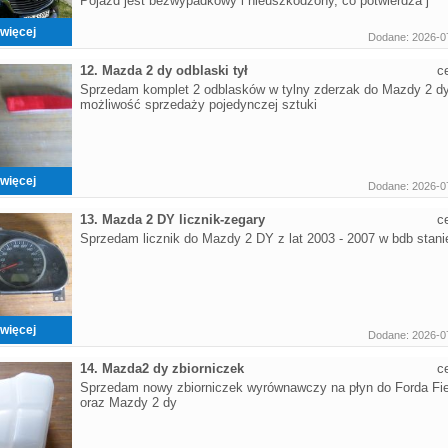
Pojazd jest bezwypadkowy i nieuszkodzony, co potwierdza j
więcej
Dodane: 2026-0
12. Mazda 2 dy odblaski tył
c
Sprzedam komplet 2 odblasków w tylny zderzak do Mazdy 2 dy
możliwość sprzedaży pojedynczej sztuki
więcej
Dodane: 2026-0
13. Mazda 2 DY licznik-zegary
c
Sprzedam licznik do Mazdy 2 DY z lat 2003 - 2007 w bdb stani
więcej
Dodane: 2026-0
14. Mazda2 dy zbiorniczek
c
Sprzedam nowy zbiorniczek wyrównawczy na płyn do Forda Fi
oraz Mazdy 2 dy