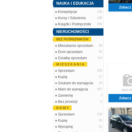
NAUKA I EDUKACJA
Zobacz 
»
Korepetycje
135
»
Kursy i Szkolenia
188
»
Książki i Podręczniki
350
NIERUCHOMOŚCI
BEZ POŚREDNIKÓW
»
Mieszkanie sprzedam
99
»
Dom sprzedam
43
»
Działkę sprzedam
114
M I E S Z K A N I A
»
Sprzedam
228
»
Kupię
17
»
Szukam do wynajęcia
20
»
Mam do wynajęcia
287
»
Zamienię
3
Zobacz 
»
Bez prowizji
5
D O M Y
»
Sprzedam
236
»
Kupię
20
»
Wynajmę
31