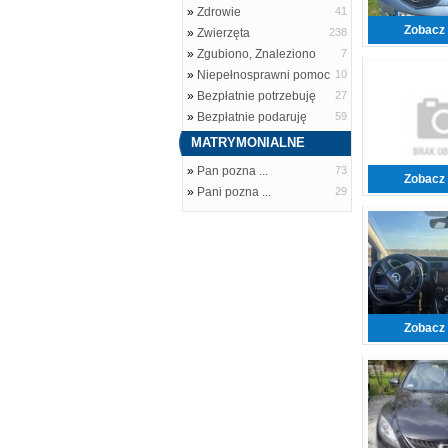
»
Zdrowie
41
Zobacz 
»
Zwierzęta
238
»
Zgubiono, Znaleziono
7
»
Niepełnosprawni pomoc
10
»
Bezpłatnie potrzebuję
27
»
Bezpłatnie podaruję
59
MATRYMONIALNE
»
Pan pozna ...
73
Zobacz 
»
Pani pozna ...
29
Zobacz 