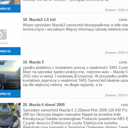
więcej
Dodane: 2026-0
18. Mazda3 1.6 hdi
cena
Witam sprzedam Mazda3 samochód bezwypadkowy w bdb stan
technicznym i wizualnym.Więcej informacji udzielę telefoniczni
więcej
Dodane: 2026-0
19. Mazda 5
cena
ypadku problemu z kontaktem proszę o wiadomość SMS Cześ
Mam na sprzedaż bardzo praktyczne, rodzinne auto – Mazdę 5
2011 roku w wersji 7-osobowej (Exclusive). W przypadku probl
kontaktem poproszę o wiadomoś SMS Samochód idealnie spra
się dla większej rodziny, na długie wyjazdy, a ta
więcej
Dodane: 2026-0
20. Mazda 6 diesel 2009
cen
Sprzedam samochód Mazda 6 2,2Diesel Rok 2009 126 KM Prz
209 tys Skrzynia biegów manualna Napęd na przednie koła
Klimatyzacja Światła orzewmglowe Poduszki powietrzne ABS
Czujnik deszczu Elektryczne szyby Elektryczne lusterka
Wielofunkcyjna kierownica Tempomat Otwieranie pilotem Zareje