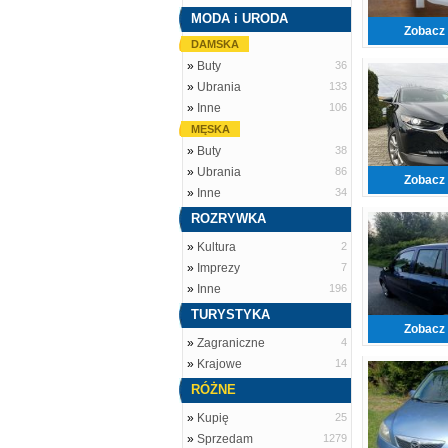
MODA i URODA
Zobacz 
DAMSKA
»
Buty
36
»
Ubrania
133
»
Inne
106
MĘSKA
»
Buty
38
»
Ubrania
86
Zobacz 
»
Inne
34
ROZRYWKA
»
Kultura
2
»
Imprezy
7
»
Inne
196
TURYSTYKA
Zobacz 
»
Zagraniczne
4
»
Krajowe
14
RÓŻNE
»
Kupię
25
»
Sprzedam
1279