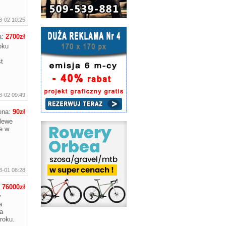
8-02 10:25
a:
2700zł
oku
t
8-02 09:49
ena:
90zł
 lewe
e w
8-01 08:28
:
76000zł
y
a
a
roku.