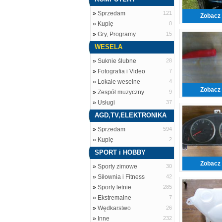
»
Sprzedam
121
Zobacz 
»
Kupię
0
»
Gry, Programy
15
WESELA
»
Suknie ślubne
28
»
Fotografia i Video
7
»
Lokale weselne
4
Zobacz 
»
Zespół muzyczny
9
»
Usługi
37
AGD,TV,ELEKTRONIKA
»
Sprzedam
594
»
Kupię
2
SPORT i HOBBY
Zobacz 
»
Sporty zimowe
30
»
Siłownia i Fitness
42
»
Sporty letnie
285
»
Ekstremalne
7
»
Wędkarstwo
26
»
Inne
232