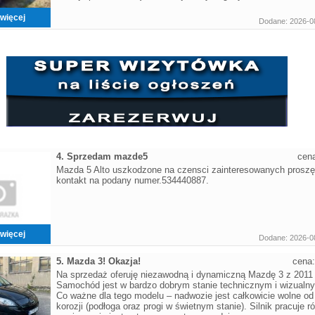
więcej
Dodane: 2026-0
4. Sprzedam mazde5
cen
Mazda 5 Alto uszkodzone na czensci zainteresowanych proszę
kontakt na podany numer.534440887.
więcej
Dodane: 2026-0
5. Mazda 3! Okazja!
cena
Na sprzedaż oferuję niezawodną i dynamiczną Mazdę 3 z 2011 
Samochód jest w bardzo dobrym stanie technicznym i wizualn
Co ważne dla tego modelu – nadwozie jest całkowicie wolne od
korozji (podłoga oraz progi w świetnym stanie). Silnik pracuje r