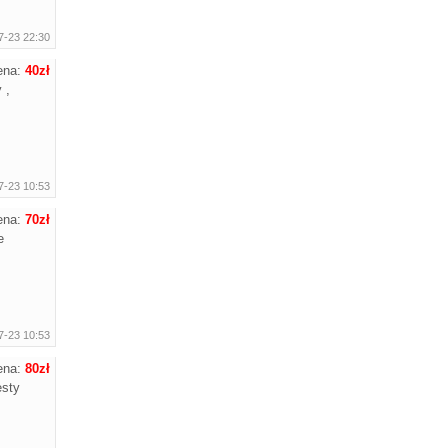
7-23 22:30
ena:
40zł
 ,
7-23 10:53
ena:
70zł
e
7-23 10:53
ena:
80zł
esty