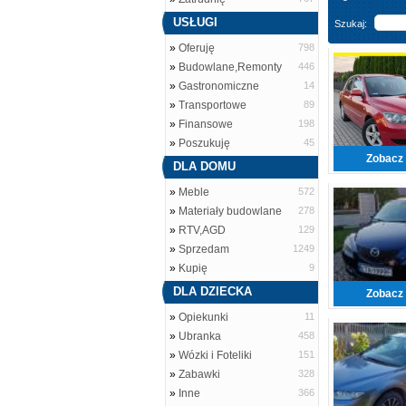
USŁUGI
Szukaj:
»
Oferuję
798
»
Budowlane,Remonty
446
»
Gastronomiczne
14
»
Transportowe
89
»
Finansowe
198
»
Poszukuję
45
Zobacz 
DLA DOMU
»
Meble
572
»
Materiały budowlane
278
»
RTV,AGD
129
»
Sprzedam
1249
»
Kupię
9
DLA DZIECKA
Zobacz 
»
Opiekunki
11
»
Ubranka
458
»
Wózki i Foteliki
151
»
Zabawki
328
»
Inne
366