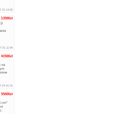
7-31 14:00
:
13500zł
ji
ania
7-31 11:09
:
41500zł
i na
nym
ronne
7-24 01:15
:
55000zł
8 cm³
st
c.