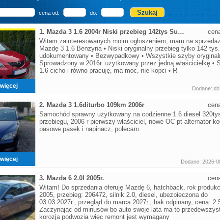
cena od:
do:
1. Mazda 3 1.6 2004r Niski przebieg 142tys Super stan
cen
Witam zainteresowanych moim ogłoszeniem, mam na sprzeda
Mazdę 3 1.6 Benzyna • Niski oryginalny przebieg tylko 142 tys
udokumentowany • Bezwypadkowy • Wszystkie szyby oryginal
Sprowadzony w 2016r. użytkowany przez jedną właścicielkę • S
1.6 cicho i równo pracuję, ma moc, nie kopci • R
więcej
Dodane: dzi
2. Mazda 3 1.6diturbo 109km 2006r
cen
Samochód sprawny użytkowany na codzienne 1.6 diesel 320ty
przebiegu, 2006 r pierwszy właściciel, nowe OC pt alternator ko
pasowe pasek i napinacz, polecam
więcej
Dodane: 2026-0
3. Mazda 6 2.0l 2005r.
cen
Witam! Do sprzedania oferuję Mazdę 6, hatchback, rok produkc
2005, przebieg: 296472, silnik 2.0, diesel, ubezpieczona do
03.03.2027r., przegląd do marca 2027r., hak odpinany, cena: 2.
Zaczynając od minusów bo auto swoje lata ma to przedewszys
korozja podwozia więc remont jest wymagany