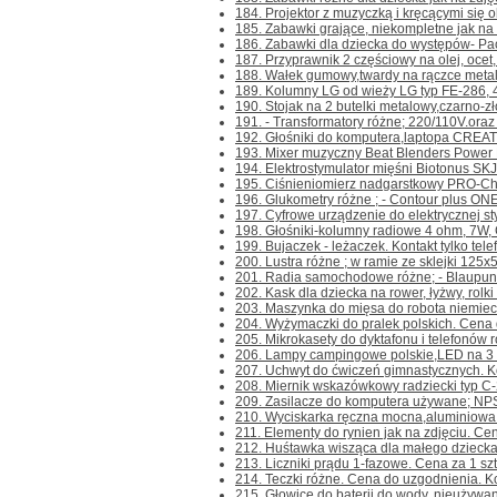
184. Projektor z muzyczką i kręcącymi się o
185. Zabawki grające, niekompletne jak na z
186. Zabawki dla dziecka do występów- Pacy
187. Przyprawnik 2 częściowy na olej, ocet, 
188. Wałek gumowy,twardy na rączce metalowe
189. Kolumny LG od wieży LG typ FE-286, 
190. Stojak na 2 butelki metalowy,czarno-zł
191. - Transformatory różne; 220/110V.oraz 
192. Głośniki do komputera,laptopa CREAT
193. Mixer muzyczny Beat Blenders Power Roc
194. Elektrostymulator mięśni Biotonus SKJ-0
195. Ciśnieniomierz nadgarstkowy PRO-Check
196. Glukometry różne ; - Contour plus ONE- 
197. Cyfrowe urządzenie do elektrycznej sty
198. Głośniki-kolumny radiowe 4 ohm, 7W, Ce
199. Bujaczek - leżaczek. Kontakt tylko telef
200. Lustra różne ; w ramie ze sklejki 125x5
201. Radia samochodowe różne; - Blaupunk
202. Kask dla dziecka na rower, łyżwy, rolki i 
203. Maszynka do mięsa do robota niemieck
204. Wyżymaczki do pralek polskich. Cena d
205. Mikrokasety do dyktafonu i telefonów r
206. Lampy campingowe polskie,LED na 3 ba
207. Uchwyt do ćwiczeń gimnastycznych. Kont
208. Miernik wskazówkowy radziecki typ C-20
209. Zasilacze do komputera używane; NP
210. Wyciskarka ręczna mocna,aluminiowa 
211. Elementy do rynien jak na zdjęciu. Cena
212. Huśtawka wisząca dla małego dziecka L
213. Liczniki prądu 1-fazowe. Cena za 1 szt. 
214. Teczki różne. Cena do uzgodnienia. Kont
215. Głowice do baterii do wody, nieużywane