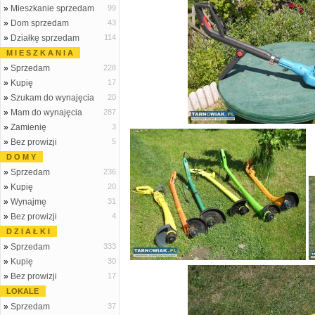
»
Mieszkanie sprzedam
99
»
Dom sprzedam
43
»
Działkę sprzedam
114
M I E S Z K A N I A
»
Sprzedam
228
»
Kupię
17
»
Szukam do wynajęcia
20
»
Mam do wynajęcia
287
»
Zamienię
3
»
Bez prowizji
5
D O M Y
»
Sprzedam
236
»
Kupię
20
»
Wynajmę
31
»
Bez prowizji
4
D Z I A Ł K I
»
Sprzedam
333
»
Kupię
30
»
Bez prowizji
17
LOKALE
»
Sprzedam
37