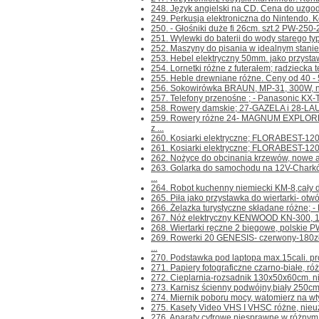
248. Język angielski na CD. Cena do uzgodni
249. Perkusja elektroniczna do Nintendo. Kont
250. - Głośniki duże fi 26cm. szt.2 PW-250-
251. Wylewki do baterii do wody starego ty
252. Maszyny do pisania w idealnym stanie
253. Hebel elektryczny 50mm. jako przystaw
254. Lornetki różne z futerałem; radziecka te
255. Heble drewniane różne. Ceny od 40 - 50z
256. Sokowirówka BRAUN, MP-31, 300W, nie
257. Telefony przenośne ; - Panasonic KX-
258. Rowery damskie; 27-GAZELA i 28-LAURA
259. Rowery różne 24- MAGNUM EXPLORE
z ...
260. Kosiarki elektryczne; FLORABEST-120
261. Kosiarki elektryczne; FLORABEST-1200
262. Nożyce do obcinania krzewów, nowe a
263. Golarka do samochodu na 12V-Chark
...
264. Robot kuchenny niemiecki KM-8,cały du
265. Piła jako przystawka do wiertarki- otwó
266. Żelazka turystyczne składane różne; -
267. Nóż elektryczny KENWOOD KN-300, 100
268. Wiertarki ręczne 2 biegowe, polskie PW
269. Rowerki 20 GENESIS- czerwony-180z
...
270. Podstawka pod laptopa max.15cali. prod.
271. Papiery fotograficzne czarno-białe, różn
272. Cieplarnia-rozsadnik 130x50x60cm. n
273. Karnisz ścienny podwójny,biały 250cm.
274. Miernik poboru mocy, watomierz na wtyc
275. Kasety Video VHS I VHSC różne, nieuż
276. Aparaty cyfrowe niesprawne w różnym s