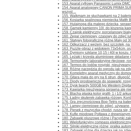
153. Aparat cyfrowy Panasonic Lumix DMC F
154. Aparat analogowy CANON PRIMA SU
wszyst ...
155. Walkmam ze słuchawkami na 2 baterie R
156. Kosiarka spalinowa niemiecka Matth B
157. Hulajnoga dla małego dziecka, sprawna.
158. Garnek kamienny 10l. do kiszenia kapus
159. Czajnik elektryczny, porcelanowy biały,
160. Zegar ciemniowy, czasowy do zdjęć lub 
161. Statywy fotograficzne różne.Mały od 3
162. Odkurzacz z wężem, bez szczotek, na 
163. Puzzle-obraz z widokiem 73x54cm. or
164. Dymiony szklane 10,15 i 40l w koszu. C
165. Leżaki i krzesła aluminiowe składane j
166. Termometry laboratoryjne rtęciowe, ros
167. Termos do lodów rosyjski, nieużywany. 
168. Różne narzędzia do ogrodu jak na zdjęc
169. Kompletny aparat medyczny do domowej 
170. Gitara mała do gry na 6 strun, długość 
171. Diody prostownicze do spawarki, rosyj
172. Dysk twardy 500GB typ Western Digita
173. Kawiarka nieużywana,sprawna ale nieko
174. Blacha płaska kolor grafit- 1 i 1/2 arku
175. Ładny skuterek-zabawka różowy. Kontakt
176. Gra zręcznościowa Bop-Tetris na baterie
177. Lampy ciemniowe do zdjęć, używane, z 
178. Piesek z muzyczką-chodzi, rusza się, św
179. Kufle miodowe Połtawa z drewnianym u
180. Zabawki pluszowe różne i Pacynki zakł
181. Wielofunkcyjny compass elektroniczny. K
182. Silniki elektryczne różne; pralka autom
183. Zabawki różne dla dziecka jak na zdjęc