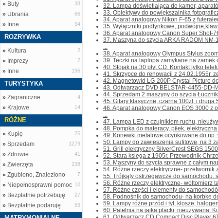
»
Buty
38
32. Lampa doświetlająca do kamer, aparató
33. Obiektywy do powiększalnika fotograficz
»
Ubrania
86
34. Aparat analogowy Nikon F-65 z futerałem
»
Inne
34
35. Wyłączniki podtynkowe, podwójne,klawis
36. Aparat analogowy Canon Super Shot-76
ROZRYWKA
37. Maszyna do szycia ARKA RADOM NM-1
...
»
Kultura
2
38. Aparat analogowy Olympus Stylus zoom 14
39. Teczki na laptopa zamykane na zamek o
»
Imprezy
7
40. Stojak na 30 płyt CD. Kontakt tylko telefo
»
Inne
196
41. Skrzypce do renowacji z 24.02.1955r. ze
42. Magnetowid LG-200P Crystal Picture do 
TURYSTYKA
43. Odtwarzacz DVD BELSTAR-4455-DD-MKII b
44. Sprzedam 2 maszyny do szycia Łucznik w
»
Zagraniczne
4
45. Gitary klasyczne; czarna 100zł. i druga 50
»
Krajowe
14
46. Aparat analogowy Canon EOS 3000 z
...
RÓŻNE
47. Lampa LED z czujnikiem ruchu, nieużywan
48. Pompka do materacy, piłek, elektryczna n
»
Kupię
25
49. Konewki metalowe ocynkowane do np. w
50. Lampy do zawieszenia sufitowe, na 3 żar
»
Sprzedam
1279
51. Grill elektryczny SilverCrest SEGS 1500W.
»
Zdrowie
41
52. Stara księga z 1905r. Przewodnik Chrze
53. Maszyny do szycia sprawne z całym napę
»
Zwierzęta
238
54. Różne rzeczy elektryczne- przetwornik z
»
Zgubiono, Znaleziono
7
55. Trójkąty ostrzegawcze do samochodu, sk
56. Różne rzeczy elektryczne- woltomierz t
»
Niepełnosprawni pomoc
10
57. Różne części i elementy do samochodów; 
»
Bezpłatnie potrzebuję
27
58. Podnośnik do samochodu- na korbkę do 
59. Lampy różne przód i tył, klosze, halogeny
»
Bezpłatnie podaruję
59
60. Patelnia na jajka placki, nieużywana. Kon
61. Odtwarzacz CD Compact Disc Player 6T
MATRYMONIALNE