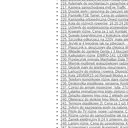
216. Automaty do pochłaniaczy zapachów ele
217. Kamera samochodowa myEye Traffic, ni
218. Drążek gięty i sprężyna do ćwiczeń siło
219. Pamiątki FSE Tamel. Cena do ustalenia. 
220. Kamizelka ortopedyczna Qmed,rozmiar 
221. Koła do różnych rowerów; 16,20,24,26
222. Uchwyty do podwieszenia przewodów,k
223. Krawaty różne. Cena za 1 szt. Kontakt t
224. Suwaki logarytmiczne z Instrukcją obsł
225. Szczotka-odkurzacz na 220V, mała ale c
226. Języki w 4 tygodnie jak na zdjęciach; - 
227. Płaszczyk p. deszczowy dla chłopca 98/1
228. Wkładki do zamków Gerda z 3 kluczami
229. Kalkulatory różne; ElWRO-141, LEXIBOO
230. Przełącznik sygnału Manhattan Data Tra
231. Miernik-multimetr wskazówkowy radzie
232. Głośnik mały do telefonu,nieużywany. Ko
233. Łańcuchy do motora i rowera. Długość
234. Koła 185/60R15 od Renault Modus a rac
235. Telefony komórkowe różne stare różne 
236. Deskorolka plastikowa, sprawna. Kontakt
237. Części do armaty mosiężnej ; lufa- 27cm.
238. Latarka sygnalizacyjna biało-zielono-cz
239. Żelazko starego typu oraz 2 wkłady ce
240. Otwieracz do słoików typu Weck. Cena za
241. Termosy plastikowe 2l. Cena za 1 szt. Ko
242. Syfony do gazowania wody na naboje. 
243. Piloty do TV różne, nowe i używane. Ce
244. Różne części do samochodów jak na zdj
245. Zamek elektryczny 8-24 V zmienny. do br
246. Lampy różne. Cena do uzgodnienia. Kont
247. Krzywomierz rosyjski /kurwimetr/. Kontak