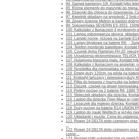
94. Garnek kamienny 10l. Kontakt tylko telef
95. Różne elementy do maszynki do mięsa.C
96. Dzwonki dla chłopca do dzwonienia. Cena
97. Kwietnik składany na wysokość 2,5mb.m
98. Zegary ścienne Metron w bardzo dobrym 
99. Sokowirówka SEVERIN ES-3551, 150W, 
100. Kalkulator z tłumaczem 4 językowym-pol
101. Lampa ostrzegawcza stojąca, składana,
102. Lampki nocne; różowa na żarówki E14 - 
103. Lampy błyskowe na baterie R6 ; - Sun
104. Telefon monterski bakelitowy. Kontakt ty
105. Czujnik dymu Flamingo FH-20, nieużywan
106. Urządzenia głośnomówiące TELVOX TL-
107. Hulajnoga blaszana mała. Kontakt tylko 
108. Kalkulator z tłumaczem na angielski, nie
109. Nosidełka dla niemowlaka na plecy lub 
110. Dżwig duży 120cm. na pilota na baterie
111. Krokodyl tańczący i śpiewający,duży 40
112. Piłka do kopania z muzyczką na baterie. 
113. Daszek, czepek na głowę niemowlaka do
114. Piękny pociąg na 2 baterie R6, 1880 T
115. Stołeczek składany dla dziecka. Kontakt 
116. Laptop dla dziecka Tiger-Maus w j.niemi
117. Leżaczek dla małego dziecka. Kontakt ty
118. Duży pociąg na baterie R14 UNION PAC
119. Laptop do nauki Welltech w języku niem
120. Układanki i puzzle. Cena do ustalenia. K
121. Rower 24 DELTA złoto-czerwony ora
...
122. Rower 24 DELTA złoto-czerwony or
czerw ...
123. Bezpieczniki automatyczne na gwint 5A 