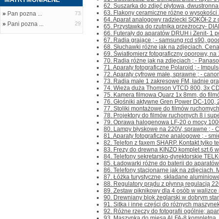
62. Suszarka do zdjęć płytowa, dwustronna z
63. Flakony ceramiczne różne o wysokości 2
»
Pan pozna ...
73
64. Aparat analogowy radziecki SOKÓł-2 z o
»
Pani pozna ...
29
65. Przystawka do rzutnika przeżroczy- DI
66. Futerały do aparatów DRUH i Zenit- 1 po
67. Radia grające ; - samsung rcd s90, good
68. Słuchawki różne jak na zdjęciach. Cena 
69. Światłomierz fotograficzny oporowy, na 1
70. Radia różne jak na zdjęciach ; - Panas
71. Aparaty fotograficzne Polaroid ; - Impuls
72. Aparaty cyfrowe małe, sprawne ; - canon
73. Radia małe 1 zakresowe FM, ładnie gra
74. Wieża duża Thomson VTCD 800, 3x CD, 
75. Kamera filmowa Quarz 1x 8mm, do filmó
76. Głośniki aktywne Gren Power DC-100, 20
77. Stoliki montażowe do filmów ruchomych 8
78. Projektory do filmów ruchomych 8 i supe
79. Oprawa halogenowa LF-20 o mocy 1000W,
80. Lampy błyskowe na 220V, sprawne ; - Cz
81. Aparaty fotograficzne analogowe ; - sm
82. Telefon z faxem SHARP. Kontakt tylko tel
83. Frezy do drewna KINZO komplet szt.6 w
84. Telefony sekretarsko-dyrektorskie TEL
85. Ładowarki różne do baterii do aparatów f
86. Telefony stacjonarne jak na zdjęciach.
87. Łóżka turystyczne, składane aluminiow
88. Regulatory prądu z płynną regulacją 22
89. Zestaw piknikowy dla 4 osób w walizce pl
90. Drewniany blok żeglarski w dobrym stanie
91. Sitka i inne części do różnych maszynek d
92. Różne rzeczy do fotografii ogólnie; apara
93. Maszynka do mięsa ALFA-8,kompletna. Kon