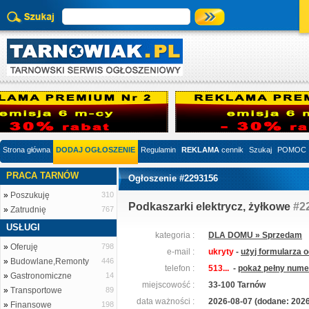
Strona główna
DODAJ OGŁOSZENIE
Regulamin
REKLAMA
cennik
Szukaj
POMOC
PRACA TARNÓW
Ogłoszenie #2293156
»
Poszukuję
310
Podkaszarki elektrycz, żyłkowe
#2
»
Zatrudnię
767
USŁUGI
kategoria :
DLA DOMU » Sprzedam
»
Oferuję
798
e-mail :
ukryty
-
użyj formularza 
»
Budowlane,Remonty
446
telefon :
513...
-
pokaż pełny numer
»
Gastronomiczne
14
miejscowość :
33-100 Tarnów
»
Transportowe
89
data ważności :
2026-08-07 (dodane: 2026
»
Finansowe
198