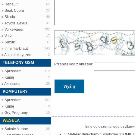
»
Renault
62
»
Seat, Cupra
22
»
Skoda
46
»
Toyota, Lexus
41
»
Volkswagen
102
»
Volvo
17
»
Suzuki
11
»
Inne marki aut
145
faCAPTC
»
Auta elektryczne
2
TELEFONY GSM
Przepisz kod z obrazka:
»
Sprzedam
114
»
Kupię
2
»
Akcesoria
28
KOMPUTERY
»
Sprzedam
121
»
Kupię
0
»
Gry, Programy
15
WESELA
Inne ogłoszenia tego użytkown
»
Suknie ślubne
28
1. Materac dmuchany 1 osobowy STOMIL cze