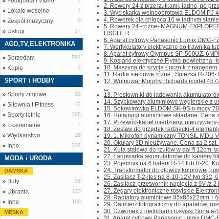
»
Fotografia i Video
7
2. Rowery 24 z przerzutkami, ładne, po prze
»
Lokale weselne
4
3. Wyciskarka wolnoobrotowa ELDOM PJ-405 
4. Rowerek dla chłopca 16 w ładnym stanie. D
»
Zespół muzyczny
9
5. Rowery 24 -różne- MAGNUM EXPLORER
»
Usługi
37
FISCHER ...
6. Aparat cyfrowy Panasonic Lumix DMC-FZ-
AGD,TV,ELEKTRONIKA
7. Wertykulatory elektryczne do trawnika lub
8. Aparat cyfrowy Olympus SP-500UZ, 6MPi, 
»
Sprzedam
594
9. Kosiarki elektryczne Flymo-powietrzna -
10. Maszyna do szycia Łucznik z napędem, 
»
Kupię
2
11. Radia sieciowe różne ; Śnieżka R-206- 80
SPORT i HOBBY
12. Wolnowar Morphy Richards model 487
...
»
Sporty zimowe
30
13. Prostowniki do ładowania akumulatorów
14. Szybkowary aluminiowe węgierskie z us
»
Siłownia i Fitness
42
15. Sokowirówka ELDOM SK-9S o mocy 700W
»
Sporty letnie
285
16. Hulajnogi aluminiowe składane. Cena za 1
17. Przewód-kabel miedziany, nieużywany- pł
»
Ekstremalne
7
18. Zestaw do grządek radziecki-4 elementy-
»
Wędkarstwo
26
19. 1. Mikrofon dynamiczny TONSIL MDU VI
20. Okulary 3D nieużywane. Cena za 2 szt. Ko
»
Inne
232
21. Kula stalowa do rzutów w dal fi 12cm. wa
22. Ładowarka akumulatorów do kamery foto
MODA i URODA
23. Pojemnik na 6 baterii R-14 lub R-20. Kont
24. Transformator do głowicy kolorowej pow
DAMSKA
25. Zasilacz T-2-ites na 8-10-12V typ 332, 0,
»
Buty
36
26. Zasilacz-przetwornik napięcia z 9V /z 2 ba
27. Zegary elektroniczne rosyjskie Elektroni
»
Ubrania
133
28. Radiatory aluminiowe 85x85x22mm. i 6
»
Inne
106
29. Dalmierz fotograficzny do aparatów, rosyj
30. Dzwonek z melodiami rosyjski Sonata-1,
MĘSKA
31. Aparat cyfrowy Panasonic Lumix DMC-FZ