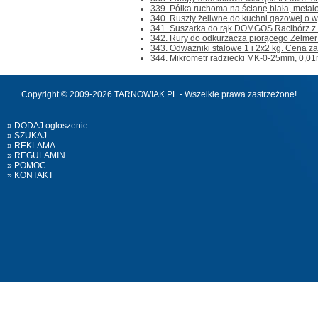
339. Półka ruchoma na ścianę biała, metalo
340. Ruszty żeliwne do kuchni gazowej o w
341. Suszarka do rąk DOMGOS Racibórz z lu
342. Rury do odkurzacza piorącego Zelmer W
343. Odważniki stalowe 1 i 2x2 kg. Cena za w
344. Mikrometr radziecki MK-0-25mm, 0,01m
Copyright © 2009-2026 TARNOWIAK.PL - Wszelkie prawa zastrzeżone!
» DODAJ ogloszenie
» SZUKAJ
» REKLAMA
» REGULAMIN
» POMOC
» KONTAKT