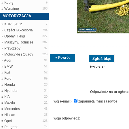
»
Kupię
9
»
Wynajmę
193
MOTORYZACJA
»
KUPIĘ Auto
7
»
Części i Akcesoria
794
»
Opony i Felgi
327
»
Maszyny, Rolnicze
387
»
Przyczepy
37
»
Motocykle i Quady
229
« Powrót
»
Audi
91
»
BMW
51
»
Fiat
52
»
Ford
89
»
Honda
28
»
Hyundai
34
Odpowiedz na to ogłosz
»
KIA
20
Twój e-mail: (
zapamiętaj tymczasowo
)
»
Mazda
22
»
Mercedes
43
»
Nissan
35
Twoja odpowiedź:
»
Opel
123
»
Peugeot
74