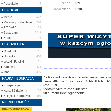
cena :
1 zł
»
Poszukuję
45
wyświetleń :
1590
DLA DOMU
»
Meble
572
»
Materiały budowlane
278
»
RTV,AGD
129
»
Sprzedam
1249
»
Kupię
9
DLA DZIECKA
»
Opiekunki
11
»
Ubranka
458
»
Wózki i Foteliki
151
»
Zabawki
328
»
Inne
366
Podkaszarki elektryczne żyłkowe różne o 
NAUKA I EDUKACJA
Cena 40zł.za 1 szt .oraz GARDENA EAS
kąta-80zł.
»
Korepetycje
135
Kontakt tylko telefon lub sms.
»
Kursy i Szkolenia
188
Niżej mam inne ogłoszenia.
»
Książki i Podręczniki
350
NIERUCHOMOŚCI
BEZ POŚREDNIKÓW