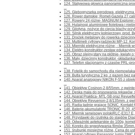
124. Statywowa głowica panoramiczna pr
...
125. Glebogryzarka ogrodowa, elektryczna H
126. Rower damskie; Romet-Gazela 27 cali,z 
127. Rowery 24 różne- MAGNUM Explorer-s
128. Hulajnogi aluminiowe fioletowa i niebie
129. Gilotyna, nożyce do cięcia blachy przyk
130. Silnik elektryczny kołnierzowy, prod. B
131. Drążek metalowy do rowerka dziecinnego
132. Multimetr cyfrowy,radziecki MP-12. Konta
133. Mierniki elektryczne różne; - Miernik 
134. Elektro-konstruktor-zestaw edukacyjny d
135. Obraz olejny,stary na płótnie- kwiaty o
136. Mały, dziecinny konstruktor -składanka 
137. Telefon stacjonarny z czasów PRL-
...
138. Fotelik do samochodu dla niemowlaka 
139. Butla turystyczna 2 kg. z gazem bez paln
140. Aparat analogowy NIKON F-55 z ob
...
141. Obiektyw Cosinon-2,8/55mm. z gwintem
142. Deska mała do prasowania rękawów, sp
143. Aparat Praktica- MTL-5B oraz Revuefl
144. Obiektyw Revuenon-2,8/135mm. z gwin
145. Radia ładnie grające SONIC. Kontakt tyl
146. Baterie-akumulatorki TRONIC R-20, 4
147. Miernik serwisowy polskiRLC-E317 E, n
148. Przystawki do rzutnika do slajdów Diap
149. Odważniki aptekarskie do 100g, kompl
150. Koreks do wywoływania filmów 35mm.-m
151. śrubunki mosiężne różne, Cena do ustale
152. Aparat cyfrowy Panasonic lumix DMC FZ