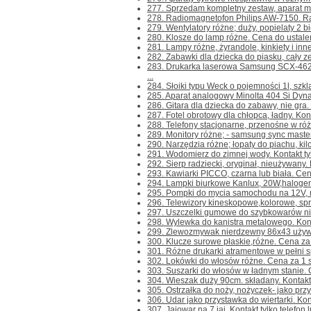
277. Sprzedam kompletny zestaw, aparat m
278. Radiomagnetofon Philips AW-7150. Rad
279. Wentylatory różne; duży, popielaty 2 bi
280. Klosze do lamp różne. Cena do ustalenia
281. Lampy różne, żyrandole, kinkiety i inne
282. Zabawki dla dziecka do piasku, cały zes
283. Drukarka laserowa Samsung SCX-462
...
284. Słoiki typu Weck o pojemności 1l, szkl
285. Aparat analogowy Minolta 404 Si Dynax
286. Gitara dla dziecka do zabawy, nie gra. K
287. Fotel obrotowy dla chłopca, ładny. Kontak
288. Telefony stacjonarne, przenośne w różn
289. Monitory różne; - samsung sync maste
290. Narzędzia różne; łopaty do piachu, kilofy
291. Wodomierz do zimnej wody. Kontakt tylk
292. Sierp radziecki, oryginał, nieużywany. Ko
293. Kawiarki PICCO, czarna lub biała. Cena 
294. Lampki biurkowe Kanlux, 20W,halogenow
295. Pompki do mycia samochodu na 12V, ros
296. Telewizory kineskopowe,kolorowe, spraw
297. Uszczelki gumowe do szybkowarów niem
298. Wylewka do kanistra metalowego. Kontak
299. Zlewozmywak nierdzewny 86x43 używany
300. Klucze surowe płaskie,różne. Cena za 1 
301. Różne drukarki atramentowe w pełni sp
302. Lokówki do włosów różne. Cena za 1 szt.
303. Suszarki do włosów w ładnym stanie. C
304. Wieszak duży 90cm. składany. Kontakt ty
305. Ostrzałka do noży, nożyczek- jako przys
306. Udar jako przystawka do wiertarki. Konta
307. Jajowar na 7 jaj. Kontakt tylko telefon 