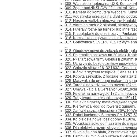
308. Wiatrak do laptopa na USB. Kontakt tylk
309. Zegar budzik SLAVA, 11 kamieni. Kontakt
310. Kamera do komputera Webcam. Kontakt t
311. Podstawka grzejąca na USB do podgrzew
312. Neseser-walizka nieużywany. Kontakt ty
313. Alarm na ruch z 2 pilotami, nieużywany. 
314. Futerały różne na lornetki lub inne rzec
315. Przeglądarki do przeżroczy - Pentacon
316. Kamizelka do pływania dla dziecka do 3 
317. Gofrownica SILVERCREST z wymienny
...
318. Obudowy nowe do żelazek elektr, golark
319. Pojemnik plastikowy na 20 jajek, Kontakt
320. Piła tarczowa firmy Globus fi 200mm. Kon
321. Uchwyty do bezpieczników mocy-wkłada
322. Gniazda siłowe 16, 32 i 63A. Cena do us
323. Kłódki z szyfrem rosyjskie, Cena za 1 szt
324. Kopyta szewskie, 2 rodzaje. cena za 1 sz
325. Maszynka do grubego makaronu,spagetti
326. Torebki narzędziowe do roweru,różne. 
327. Umywalka biała Cersanit 45x39x19cm. 
328. Futerał na narty,wędki 182 cm.nieużywan
329. Tuby twarde na rysunki o wym.150x17c
330. Stojak na gazety, metalowy,składany,ładn
331. Kierownica -rogi do roweru z gumami. Ko
332. Żarówki oszczędnościowe 20W/100W/,
333. Robot kuchenny Siemens CM 125T, 500
334. Koło z osią nowe, bez opony- fi 18cm, 
335. Wyciskacz soku do maszynki do mięsa nr
336. Dla elektryka różne, skrzynka z wyposa
337. Suknia ślubna biała, 2 częściowa z gor
338. Lampy aluminiowe wiszące fi 29cm.-szt.1 