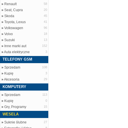
»
Renault
58
»
Seat, Cupra
20
»
Skoda
45
»
Toyota, Lexus
41
»
Volkswagen
96
»
Volvo
18
»
Suzuki
13
»
Inne marki aut
152
»
Auta elektryczne
3
TELEFONY GSM
»
Sprzedam
108
»
Kupię
3
»
Akcesoria
29
KOMPUTERY
»
Sprzedam
113
»
Kupię
0
»
Gry, Programy
15
WESELA
»
Suknie ślubne
27