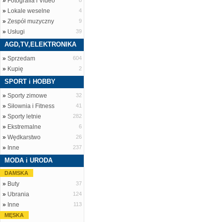
»
Fotografia i Video
8
»
Lokale weselne
4
»
Zespół muzyczny
9
»
Usługi
39
AGD,TV,ELEKTRONIKA
»
Sprzedam
604
»
Kupię
2
SPORT i HOBBY
»
Sporty zimowe
32
»
Siłownia i Fitness
41
»
Sporty letnie
282
»
Ekstremalne
6
»
Wędkarstwo
26
»
Inne
237
MODA i URODA
DAMSKA
»
Buty
37
»
Ubrania
124
»
Inne
113
MĘSKA