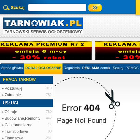
Strona główna
DODAJ OGŁOSZENIE
Regulamin
REKLAMA
cennik
Szukaj
POMOC
PRACA TARNÓW
»
Poszukuję
313
»
Zatrudnię
752
USŁUGI
»
Oferuję
780
»
Budowlane,Remonty
442
»
Gastronomiczne
14
»
Transportowe
88
»
Finansowe
231