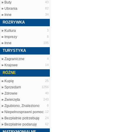
»
Buty
43
»
Ubrania
82
»
Inne
34
ROZRYWKA
»
Kultura
3
»
Imprezy
8
»
Inne
195
TURYSTYKA
»
Zagraniczne
4
»
Krajowe
14
RÓŻNE
»
Kupię
25
»
Sprzedam
1256
»
Zdrowie
40
»
Zwierzęta
243
»
Zgubiono, Znaleziono
8
»
Niepełnosprawni pomoc
12
»
Bezpłatnie potrzebuję
24
»
Bezpłatnie podaruję
62
MATRYMONIALNE