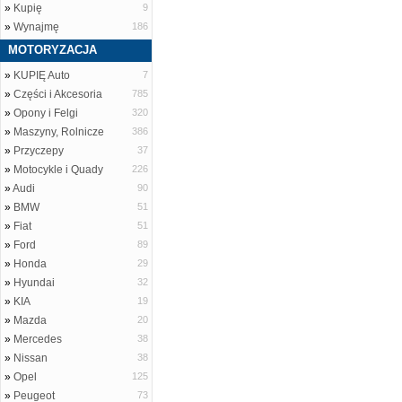
»
Kupię
9
»
Wynajmę
186
MOTORYZACJA
»
KUPIĘ Auto
7
»
Części i Akcesoria
785
»
Opony i Felgi
320
»
Maszyny, Rolnicze
386
»
Przyczepy
37
»
Motocykle i Quady
226
»
Audi
90
»
BMW
51
»
Fiat
51
»
Ford
89
»
Honda
29
»
Hyundai
32
»
KIA
19
»
Mazda
20
»
Mercedes
38
»
Nissan
38
»
Opel
125
»
Peugeot
73