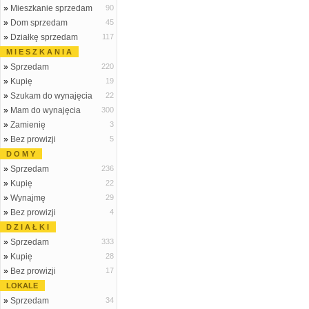
»
Mieszkanie sprzedam
90
»
Dom sprzedam
45
»
Działkę sprzedam
117
M I E S Z K A N I A
»
Sprzedam
220
»
Kupię
19
»
Szukam do wynajęcia
22
»
Mam do wynajęcia
300
»
Zamienię
3
»
Bez prowizji
5
D O M Y
»
Sprzedam
236
»
Kupię
22
»
Wynajmę
29
»
Bez prowizji
4
D Z I A Ł K I
»
Sprzedam
333
»
Kupię
28
»
Bez prowizji
17
LOKALE
»
Sprzedam
34