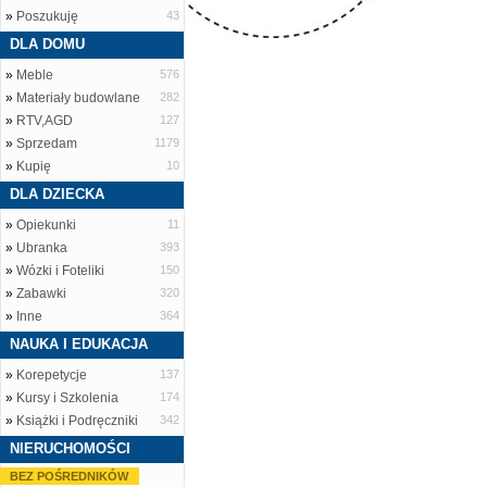
»
Poszukuję
43
DLA DOMU
»
Meble
576
»
Materiały budowlane
282
»
RTV,AGD
127
»
Sprzedam
1179
»
Kupię
10
DLA DZIECKA
»
Opiekunki
11
»
Ubranka
393
»
Wózki i Foteliki
150
»
Zabawki
320
»
Inne
364
NAUKA I EDUKACJA
»
Korepetycje
137
»
Kursy i Szkolenia
174
»
Książki i Podręczniki
342
NIERUCHOMOŚCI
BEZ POŚREDNIKÓW