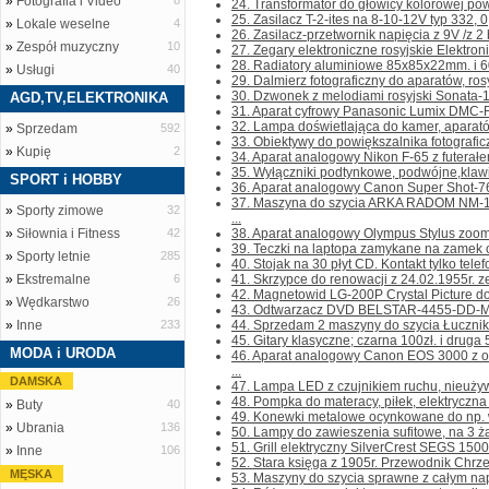
»
Fotografia i Video
8
24. Transformator do głowicy kolorowej pow
25. Zasilacz T-2-ites na 8-10-12V typ 332, 0,
»
Lokale weselne
4
26. Zasilacz-przetwornik napięcia z 9V /z 2 ba
»
Zespół muzyczny
10
27. Zegary elektroniczne rosyjskie Elektroni
28. Radiatory aluminiowe 85x85x22mm. i 6
»
Usługi
40
29. Dalmierz fotograficzny do aparatów, rosyj
30. Dzwonek z melodiami rosyjski Sonata-1,
AGD,TV,ELEKTRONIKA
31. Aparat cyfrowy Panasonic Lumix DMC-FZ
32. Lampa doświetlająca do kamer, aparató
»
Sprzedam
592
33. Obiektywy do powiększalnika fotograficz
»
Kupię
2
34. Aparat analogowy Nikon F-65 z futerałem
35. Wyłączniki podtynkowe, podwójne,klawis
SPORT i HOBBY
36. Aparat analogowy Canon Super Shot-76
37. Maszyna do szycia ARKA RADOM NM-1
»
Sporty zimowe
32
...
»
Siłownia i Fitness
42
38. Aparat analogowy Olympus Stylus zoom 14
39. Teczki na laptopa zamykane na zamek o
»
Sporty letnie
285
40. Stojak na 30 płyt CD. Kontakt tylko telefo
»
Ekstremalne
6
41. Skrzypce do renowacji z 24.02.1955r. ze
42. Magnetowid LG-200P Crystal Picture do 
»
Wędkarstwo
26
43. Odtwarzacz DVD BELSTAR-4455-DD-MKII b
»
Inne
233
44. Sprzedam 2 maszyny do szycia Łucznik w
45. Gitary klasyczne; czarna 100zł. i druga 50
MODA i URODA
46. Aparat analogowy Canon EOS 3000 z
...
DAMSKA
47. Lampa LED z czujnikiem ruchu, nieużywan
48. Pompka do materacy, piłek, elektryczna n
»
Buty
40
49. Konewki metalowe ocynkowane do np. w
»
Ubrania
136
50. Lampy do zawieszenia sufitowe, na 3 żar
51. Grill elektryczny SilverCrest SEGS 1500W.
»
Inne
106
52. Stara księga z 1905r. Przewodnik Chrze
MĘSKA
53. Maszyny do szycia sprawne z całym napę