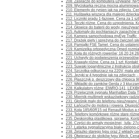
208. Zasilacze do komputera używane; NP
209. Wyciskarka ręczna mocna,aluminiowa 
210. Elementy do rynien jak na zdjęciu. Cena
211. Huśtawka wisząca dla małego dziecka Li
212. Liczniki prądu 1-fazowe. Cena za 1 szt. 
213. Teczki różne. Cena do uzgodnienia. Kont
214. Głowice do baterii do wody, nieużywane
215. Automaty do pochłaniaczy zapachów ele
216. Kamera samochodowa myEye Traffic, ni
217. Drążek gięty i sprężyna do ćwiczeń siło
218. Pamiątki FSE Tamel. Cena do ustalenia. 
219. Kamizelka ortopedyczna Qmed,rozmiar 
220. Koła do różnych rowerów; 16,20,24,26
221. Uchwyty do podwieszenia przewodów,k
222. Krawaty różne. Cena za 1 szt. Kontakt t
223. Suwaki logarytmiczne z Instrukcją obsł
224. Szczotka-odkurzacz na 220V, mała ale c
225. Języki w 4 tygodnie jak na zdjęciach; - 
226. Płaszczyk p. deszczowy dla chłopca 98/1
227. Wkładki do zamków Gerda z 3 kluczami
228. Kalkulatory różne; ElWRO-141, LEXIBOO
229. Przełącznik sygnału Manhattan Data Tra
230. Miernik-multimetr wskazówkowy radzie
231. Głośnik mały do telefonu,nieużywany. Ko
232. Łańcuchy do motora i rowera. Długość
233. Koła 185/60R15 od Renault Modus a rac
234. Telefony komórkowe różne stare różne 
235. Deskorolka plastikowa, sprawna. Kontakt
236. Części do armaty mosiężnej ; lufa- 27cm.
237. Latarka sygnalizacyjna biało-zielono-cz
238. Żelazko starego typu oraz 2 wkłady ce
239. Otwieracz do słoików typu Weck. Cena za