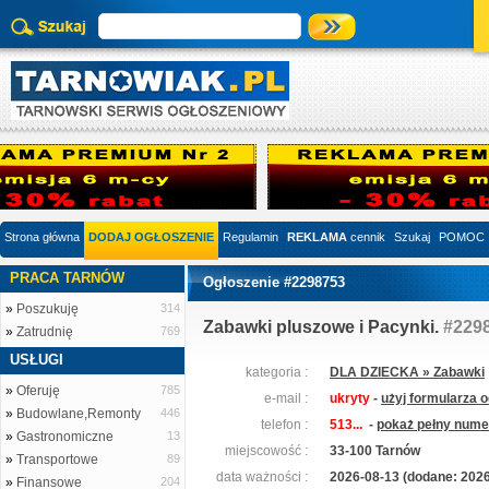
Strona główna
DODAJ OGŁOSZENIE
Regulamin
REKLAMA
cennik
Szukaj
POMOC
PRACA TARNÓW
Ogłoszenie #2298753
»
Poszukuję
314
Zabawki pluszowe i Pacynki.
#229
»
Zatrudnię
769
USŁUGI
kategoria :
DLA DZIECKA » Zabawki
»
Oferuję
785
e-mail :
ukryty
-
użyj formularza 
»
Budowlane,Remonty
446
telefon :
513...
-
pokaż pełny numer
»
Gastronomiczne
13
miejscowość :
33-100 Tarnów
»
Transportowe
89
data ważności :
2026-08-13 (dodane: 2026
»
Finansowe
204