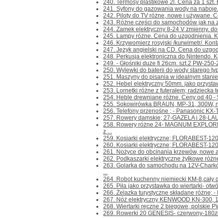
240. Termosy plastikowe 2l. Cena za 1 szt. Ko
241. Syfony do gazowania wody na naboje. 
242. Piloty do TV różne, nowe i używane. Ce
243. Różne części do samochodów jak na zdj
244. Zamek elektryczny 8-24 V zmienny. do br
245. Lampy różne. Cena do uzgodnienia. Kont
246. Krzywomierz rosyjski /kurwimetr/. Kontak
247. Język angielski na CD. Cena do uzgodni
248. Perkusja elektroniczna do Nintendo. Kont
249. - Głośniki duże fi 26cm. szt.2 PW-250-
250. Wylewki do baterii do wody starego ty
251. Maszyny do pisania w idealnym stanie
252. Hebel elektryczny 50mm. jako przystaw
253. Lornetki różne z futerałem; radziecka te
254. Heble drewniane różne. Ceny od 40 - 50z
255. Sokowirówka BRAUN, MP-31, 300W, nie
256. Telefony przenośne ; - Panasonic KX-
257. Rowery damskie; 27-GAZELA i 28-LAURA
258. Rowery różne 24- MAGNUM EXPLORE
z ...
259. Kosiarki elektryczne; FLORABEST-120
260. Kosiarki elektryczne; FLORABEST-1200
261. Nożyce do obcinania krzewów, nowe a
262. Podkaszarki elektryczne żyłkowe różn
263. Golarka do samochodu na 12V-Chark
...
264. Robot kuchenny niemiecki KM-8,cały du
265. Piła jako przystawka do wiertarki- otwó
266. Żelazka turystyczne składane różne; -
267. Nóż elektryczny KENWOOD KN-300, 100
268. Wiertarki ręczne 2 biegowe, polskie PW
269. Rowerki 20 GENESIS- czerwony-180z