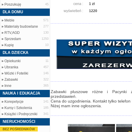
cena :
1 zł
»
Poszukuję
45
wyświetleń :
1220
DLA DOMU
»
Meble
571
»
Materiały budowlane
277
»
RTV,AGD
130
»
Sprzedam
1250
»
Kupię
10
DLA DZIECKA
»
Opiekunki
11
»
Ubranka
457
»
Wózki i Foteliki
146
»
Zabawki
322
»
Inne
365
Zabawki pluszowe różne i Pacynki 
NAUKA I EDUKACJA
przedstawień.
Cena do uzgodnienia. Kontakt tylko telefon
»
Korepetycje
141
Niżej mam inne ogłoszenia.
»
Kursy i Szkolenia
185
»
Książki i Podręczniki
341
NIERUCHOMOŚCI
BEZ POŚREDNIKÓW