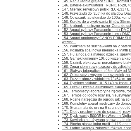
145. Radia ładnie grające SONIC. Kontakt tyl
146. Baterie-akumulatorki TRONIC R-20, 4
147. Miernik serwisowy polskiRLC-E317 E, n
148. Przystawki do rzutnika do slajdów Diap
149. Odważniki aptekarskie do 100g, kompl
150. Koreks do wywoływania filmów 35mm.-m
151. śrubunki mosiężne różne, Cena do ustale
152. Aparat cyfrowy Panasonic lumix DMC FZ
153. Aparat cyfrowy Panasonic Lumix DMC F
154. Aparat analogowy CANON PRIMA SU
wszyst ...
155. Walkmam ze słuchawkami na 2 baterie R
156. Kosiarka spalinowa niemiecka Matth B
157. Hulajnoga dla małego dziecka, sprawna.
158. Garnek kamienny 10l. do kiszenia kapus
159. Czajnik elektryczny, porcelanowy biały,
160. Zegar ciemniowy, czasowy do zdjęć lub 
161. Statywy fotograficzne różne.Mały od 3
162. Odkurzacz z wężem, bez szczotek, na 
163. Puzzle-obraz z widokiem 73x54cm. or
164. Dymiony szklane 10,15 i 40l w koszu. C
165. Leżaki i krzesła aluminiowe składane j
166. Termometry laboratoryjne rtęciowe, ros
167. Termos do lodów rosyjski, nieużywany. 
168. Różne narzędzia do ogrodu jak na zdjęc
169. Kompletny aparat medyczny do domowej 
170. Gitara mała do gry na 6 strun, długość 
171. Diody prostownicze do spawarki, rosyj
172. Dysk twardy 500GB typ Western Digita
173. Kawiarka nieużywana,sprawna ale nieko
174. Blacha płaska kolor grafit- 1 i 1/2 arku
175. Ładny skuterek-zabawka różowy. Kontakt