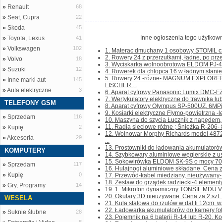
»
Renault
68
»
Seat, Cupra
22
»
Skoda
45
Inne ogłoszenia tego użytkown
»
Toyota, Lexus
41
»
Volkswagen
102
1. Materac dmuchany 1 osobowy STOMIL cze
2. Rowery 24 z przerzutkami, ładne, po prze
»
Volvo
18
3. Wyciskarka wolnoobrotowa ELDOM PJ-405 
»
Suzuki
12
4. Rowerek dla chłopca 16 w ładnym stanie. D
5. Rowery 24 -różne- MAGNUM EXPLORER
»
Inne marki aut
145
FISCHER ...
»
Auta elektryczne
3
6. Aparat cyfrowy Panasonic Lumix DMC-FZ-
7. Wertykulatory elektryczne do trawnika lub
TELEFONY GSM
8. Aparat cyfrowy Olympus SP-500UZ, 6MPi, 
9. Kosiarki elektryczne Flymo-powietrzna -
»
Sprzedam
116
10. Maszyna do szycia Łucznik z napędem, 
11. Radia sieciowe różne ; Śnieżka R-206- 80
»
Kupię
2
12. Wolnowar Morphy Richards model 487
»
Akcesoria
29
...
13. Prostowniki do ładowania akumulatorów
KOMPUTERY
14. Szybkowary aluminiowe węgierskie z us
15. Sokowirówka ELDOM SK-9S o mocy 700W
»
Sprzedam
117
16. Hulajnogi aluminiowe składane. Cena za 1
»
Kupię
0
17. Przewód-kabel miedziany, nieużywany- pł
18. Zestaw do grządek radziecki-4 elementy-
»
Gry, Programy
14
19. 1. Mikrofon dynamiczny TONSIL MDU VI
20. Okulary 3D nieużywane. Cena za 2 szt. Ko
WESELA
21. Kula stalowa do rzutów w dal fi 12cm. wa
22. Ładowarka akumulatorów do kamery foto
»
Suknie ślubne
28
23. Pojemnik na 6 baterii R-14 lub R-20. Kont