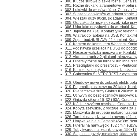
300. Klucze surowe płaskie,różne. Cena za 1 
301. Różne drukarki atramentowe w pełni sp
302. Lokówki do włosów różne. Cena za 1 szt.
303. Suszarki do włosów w ładnym stanie. C
304. Wieszak duży 90cm. składany. Kontakt ty
305. Ostrzałka do noży, nożyczek- jako przys
306. Udar jako przystawka do wiertarki. Konta
307. Jajowar na 7 jaj. Kontakt tylko telefon 
308. Wiatrak do laptopa na USB. Kontakt tylk
309. Zegar budzik SLAVA, 11 kamieni. Kontakt
310. Kamera do komputera Webcam. Kontakt t
311. Podstawka grzejąca na USB do podgrzew
312. Neseser-walizka nieużywany. Kontakt ty
313. Alarm na ruch z 2 pilotami, nieużywany. 
314. Futerały różne na lornetki lub inne rzec
315. Przeglądarki do przeżroczy - Pentacon
316. Kamizelka do pływania dla dziecka do 3 
317. Gofrownica SILVERCREST z wymienny
...
318. Obudowy nowe do żelazek elektr, golark
319. Pojemnik plastikowy na 20 jajek, Kontakt
320. Piła tarczowa firmy Globus fi 200mm. Kon
321. Uchwyty do bezpieczników mocy-wkłada
322. Gniazda siłowe 16, 32 i 63A. Cena do us
323. Kłódki z szyfrem rosyjskie, Cena za 1 szt
324. Kopyta szewskie, 2 rodzaje. cena za 1 sz
325. Maszynka do grubego makaronu,spagetti
326. Torebki narzędziowe do roweru,różne. 
327. Umywalka biała Cersanit 45x39x19cm. 
328. Futerał na narty,wędki 182 cm.nieużywan
329. Tuby twarde na rysunki o wym.150x17c
330. Stojak na gazety, metalowy,składany,ładn