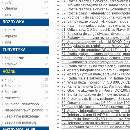
54. Różne rzeczy elektryczne- przetwornik z
»
Buty
43
55. Trójkąty ostrzegawcze do samochodu, sk
»
Ubrania
87
56. Różne rzeczy elektryczne- woltomierz t
57. Różne części i elementy do samochodów; 
»
Inne
32
58. Podnośnik do samochodu- na korbkę do 
59. Lampy różne przód i tył, klosze, halogeny
ROZRYWKA
60. Patelnia na jajka placki, nieużywana. Kon
61. Odtwarzacz CD Compact Disc Player 6T
»
Kultura
2
62. Suszarka do zdjęć płytowa, dwustronna z
»
Imprezy
7
63. Flakony ceramiczne różne o wysokości 2
64. Aparat analogowy radziecki SOKÓł-2 z o
»
Inne
195
65. Przystawka do rzutnika przeżroczy- DI
TURYSTYKA
66. Futerały do aparatów DRUH i Zenit- 1 po
67. Radia grające ; - samsung rcd s90, good
»
Zagraniczne
4
68. Słuchawki różne jak na zdjęciach. Cena 
69. Światłomierz fotograficzny oporowy, na 1
»
Krajowe
12
70. Radia różne jak na zdjęciach ; - Panas
71. Aparaty fotograficzne Polaroid ; - Impuls
RÓŻNE
72. Aparaty cyfrowe małe, sprawne ; - canon
73. Radia małe 1 zakresowe FM, ładnie gra
»
Kupię
25
74. Wieża duża Thomson VTCD 800, 3x CD, 
»
Sprzedam
1240
75. Kamera filmowa Quarz 1x 8mm, do filmó
76. Głośniki aktywne Gren Power DC-100, 20
»
Zdrowie
40
77. Stoliki montażowe do filmów ruchomych 8
»
Zwierzęta
242
78. Projektory do filmów ruchomych 8 i supe
79. Oprawa halogenowa LF-20 o mocy 1000W,
»
Zgubiono, Znaleziono
7
80. Lampy błyskowe na 220V, sprawne ; - Cz
»
Niepełnosprawni pomoc
9
81. Aparaty fotograficzne analogowe ; - sm
82. Telefon z faxem SHARP. Kontakt tylko tel
»
Bezpłatnie potrzebuję
26
83. Frezy do drewna KINZO komplet szt.6 w
»
Bezpłatnie podaruję
61
84. Telefony sekretarsko-dyrektorskie TEL
85. Ładowarki różne do baterii do aparatów f
MATRYMONIALNE