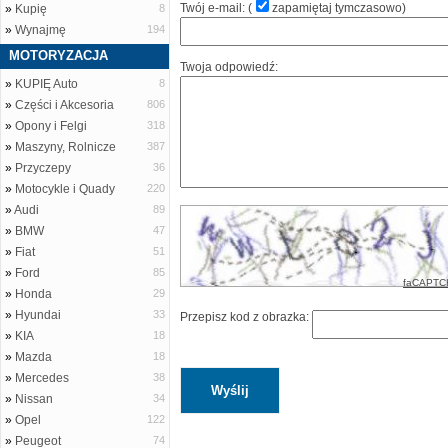
Twój e-mail: (
zapamiętaj tymczasowo
)
»
Kupię
8
»
Wynajmę
194
MOTORYZACJA
Twoja odpowiedź:
»
KUPIĘ Auto
8
»
Części i Akcesoria
806
»
Opony i Felgi
318
»
Maszyny, Rolnicze
387
»
Przyczepy
36
»
Motocykle i Quady
220
»
Audi
89
»
BMW
47
»
Fiat
51
»
Ford
85
faCAPTC
»
Honda
29
»
Hyundai
33
Przepisz kod z obrazka:
»
KIA
18
»
Mazda
18
»
Mercedes
38
»
Nissan
34
»
Opel
122
»
Peugeot
74