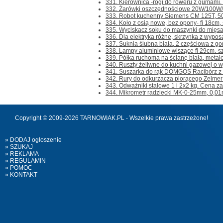
331. Kierownica -rogi do roweru z gumami. Ko
332. Żarówki oszczędnościowe 20W/100W/,
333. Robot kuchenny Siemens CM 125T, 500
334. Koło z osią nowe, bez opony- fi 18cm, 
335. Wyciskacz soku do maszynki do mięsa nr
336. Dla elektryka różne, skrzynka z wyposa
337. Suknia ślubna biała, 2 częściowa z gor
338. Lampy aluminiowe wiszące fi 29cm.-szt.1 
339. Półka ruchoma na ścianę biała, metalo
340. Ruszty żeliwne do kuchni gazowej o w
341. Suszarka do rąk DOMGOS Racibórz z lu
342. Rury do odkurzacza piorącego Zelmer W
343. Odważniki stalowe 1 i 2x2 kg. Cena za w
344. Mikrometr radziecki MK-0-25mm, 0,01m
Copyright © 2009-2026 TARNOWIAK.PL - Wszelkie prawa zastrzeżone!
» DODAJ ogloszenie
» SZUKAJ
» REKLAMA
» REGULAMIN
» POMOC
» KONTAKT