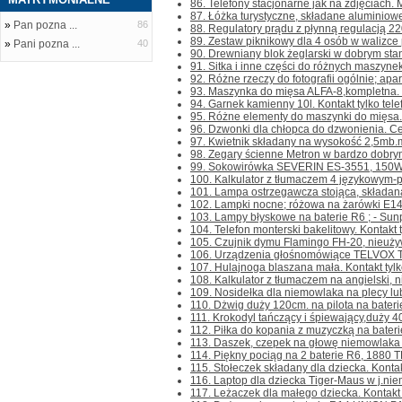
86. Telefony stacjonarne jak na zdjęciach.
87. Łóżka turystyczne, składane aluminiow
»
Pan pozna ...
86
88. Regulatory prądu z płynną regulacją 22
89. Zestaw piknikowy dla 4 osób w walizce pl
»
Pani pozna ...
40
90. Drewniany blok żeglarski w dobrym stanie
91. Sitka i inne części do różnych maszynek d
92. Różne rzeczy do fotografii ogólnie; apara
93. Maszynka do mięsa ALFA-8,kompletna. Kon
94. Garnek kamienny 10l. Kontakt tylko telef
95. Różne elementy do maszynki do mięsa.C
96. Dzwonki dla chłopca do dzwonienia. Cena
97. Kwietnik składany na wysokość 2,5mb.m
98. Zegary ścienne Metron w bardzo dobrym 
99. Sokowirówka SEVERIN ES-3551, 150W, 
100. Kalkulator z tłumaczem 4 językowym-pol
101. Lampa ostrzegawcza stojąca, składana,
102. Lampki nocne; różowa na żarówki E14 - 
103. Lampy błyskowe na baterie R6 ; - Sun
104. Telefon monterski bakelitowy. Kontakt ty
105. Czujnik dymu Flamingo FH-20, nieużywan
106. Urządzenia głośnomówiące TELVOX TL-
107. Hulajnoga blaszana mała. Kontakt tylko 
108. Kalkulator z tłumaczem na angielski, nie
109. Nosidełka dla niemowlaka na plecy lub 
110. Dżwig duży 120cm. na pilota na baterie
111. Krokodyl tańczący i śpiewający,duży 40
112. Piłka do kopania z muzyczką na baterie. 
113. Daszek, czepek na głowę niemowlaka do
114. Piękny pociąg na 2 baterie R6, 1880 T
115. Stołeczek składany dla dziecka. Kontakt 
116. Laptop dla dziecka Tiger-Maus w j.niemi
117. Leżaczek dla małego dziecka. Kontakt ty