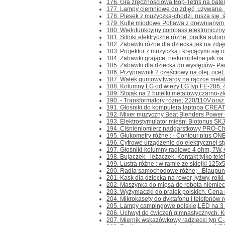
176. Gra zręcznościowa Bop-Tetris na baterie
177. Lampy ciemniowe do zdjęć, używane, z 
178. Piesek z muzyczką-chodzi, rusza się, św
179. Kufle miodowe Połtawa z drewnianym u
180. Wielofunkcyjny compass elektroniczny. K
181. Silniki elektryczne różne; pralka autom
182. Zabawki różne dla dziecka jak na zdjęc
183. Projektor z muzyczką i kręcącymi się o
184. Zabawki grające, niekompletne jak na z
185. Zabawki dla dziecka do występów- Pacy
186. Przyprawnik 2 częściowy na olej, ocet, 
187. Wałek gumowy,twardy na rączce metalowe
188. Kolumny LG od wieży LG typ FE-286, 
189. Stojak na 2 butelki metalowy,czarno-zł
190. - Transformatory różne; 220/110V.oraz 
191. Głośniki do komputera,laptopa CREAT
192. Mixer muzyczny Beat Blenders Power Roc
193. Elektrostymulator mięśni Biotonus SKJ-0
194. Ciśnieniomierz nadgarstkowy PRO-Check
195. Glukometry różne ; - Contour plus ONE- 
196. Cyfrowe urządzenie do elektrycznej sty
197. Głośniki-kolumny radiowe 4 ohm, 7W, Ce
198. Bujaczek - leżaczek. Kontakt tylko telef
199. Lustra różne ; w ramie ze sklejki 125x5
200. Radia samochodowe różne; - Blaupunk
201. Kask dla dziecka na rower, łyżwy, rolki i 
202. Maszynka do mięsa do robota niemieck
203. Wyżymaczki do pralek polskich. Cena d
204. Mikrokasety do dyktafonu i telefonów r
205. Lampy campingowe polskie,LED na 3 ba
206. Uchwyt do ćwiczeń gimnastycznych. Kont
207. Miernik wskazówkowy radziecki typ C-20