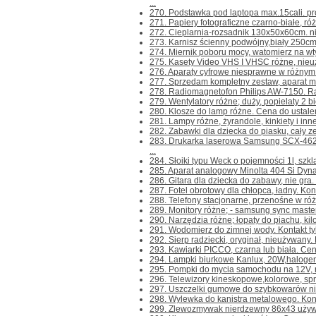
...
270. Podstawka pod laptopa max.15cali. prod.
271. Papiery fotograficzne czarno-białe, różn
272. Cieplarnia-rozsadnik 130x50x60cm. n
273. Karnisz ścienny podwójny,biały 250cm.
274. Miernik poboru mocy, watomierz na wtyc
275. Kasety Video VHS I VHSC różne, nieuż
276. Aparaty cyfrowe niesprawne w różnym s
277. Sprzedam kompletny zestaw, aparat m
278. Radiomagnetofon Philips AW-7150. Rad
279. Wentylatory różne; duży, popielaty 2 bi
280. Klosze do lamp różne. Cena do ustalenia
281. Lampy różne, żyrandole, kinkiety i inne
282. Zabawki dla dziecka do piasku, cały zes
283. Drukarka laserowa Samsung SCX-462
...
284. Słoiki typu Weck o pojemności 1l, szkl
285. Aparat analogowy Minolta 404 Si Dynax
286. Gitara dla dziecka do zabawy, nie gra. K
287. Fotel obrotowy dla chłopca, ładny. Kontak
288. Telefony stacjonarne, przenośne w różn
289. Monitory różne; - samsung sync maste
290. Narzędzia różne; łopaty do piachu, kilofy
291. Wodomierz do zimnej wody. Kontakt tylk
292. Sierp radziecki, oryginał, nieużywany. Ko
293. Kawiarki PICCO, czarna lub biała. Cena 
294. Lampki biurkowe Kanlux, 20W,halogenow
295. Pompki do mycia samochodu na 12V, ros
296. Telewizory kineskopowe,kolorowe, spraw
297. Uszczelki gumowe do szybkowarów niem
298. Wylewka do kanistra metalowego. Kontak
299. Zlewozmywak nierdzewny 86x43 używany