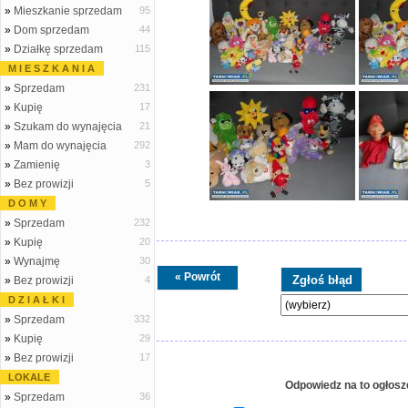
»
Mieszkanie sprzedam
95
»
Dom sprzedam
44
»
Działkę sprzedam
115
M I E S Z K A N I A
»
Sprzedam
231
»
Kupię
17
»
Szukam do wynajęcia
21
»
Mam do wynajęcia
292
»
Zamienię
3
»
Bez prowizji
5
D O M Y
»
Sprzedam
232
»
Kupię
20
»
Wynajmę
30
« Powrót
»
Bez prowizji
4
D Z I A Ł K I
»
Sprzedam
332
»
Kupię
29
»
Bez prowizji
17
LOKALE
Odpowiedz na to ogłosz
»
Sprzedam
36