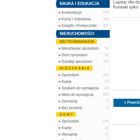
Laptop dla dz
NAUKA I EDUKACJA
Kontakt tylko
»
Korepetycje
135
»
Kursy i Szkolenia
188
»
Książki i Podręczniki
350
NIERUCHOMOŚCI
BEZ POŚREDNIKÓW
»
Mieszkanie sprzedam
99
»
Dom sprzedam
43
»
Działkę sprzedam
114
M I E S Z K A N I A
»
Sprzedam
228
»
Kupię
17
»
Szukam do wynajęcia
20
»
Mam do wynajęcia
287
»
Zamienię
3
« Powrót
»
Bez prowizji
5
D O M Y
»
Sprzedam
236
»
Kupię
20
»
Wynajmę
31