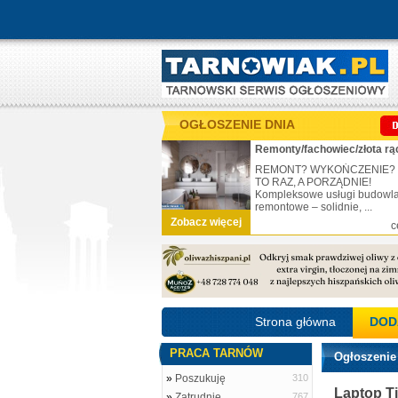
OGŁOSZENIE DNIA
Remonty/fachowiec/złota rą
REMONT? WYKOŃCZENIE?
TO RAZ, A PORZĄDNIE!
Kompleksowe usługi budowl
remontowe – solidnie, ...
Zobacz więcej
c
Strona główna
DOD
PRACA TARNÓW
Ogłoszenie
»
Poszukuję
310
Laptop T
»
Zatrudnię
767