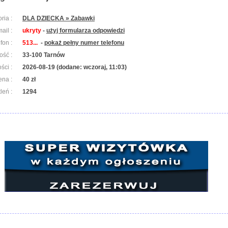
ria :
DLA DZIECKA » Zabawki
ail :
ukryty
-
użyj formularza odpowiedzi
efon :
513...
-
pokaż pełny numer telefonu
ość :
33-100 Tarnów
ści :
2026-08-19 (dodane: wczoraj, 11:03)
ena :
40 zł
leń :
1294