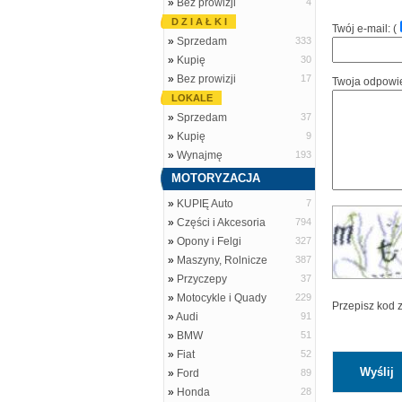
»
Bez prowizji
4
D Z I A Ł K I
Twój e-mail: (
»
Sprzedam
333
»
Kupię
30
»
Bez prowizji
17
Twoja odpowi
LOKALE
»
Sprzedam
37
»
Kupię
9
»
Wynajmę
193
MOTORYZACJA
»
KUPIĘ Auto
7
»
Części i Akcesoria
794
»
Opony i Felgi
327
»
Maszyny, Rolnicze
387
»
Przyczepy
37
»
Motocykle i Quady
229
Przepisz kod 
»
Audi
91
»
BMW
51
»
Fiat
52
»
Ford
89
»
Honda
28