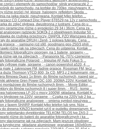
e rzeczy elektryczne- woltomierz tablicowy, amperomierz ...
e części i elementy do samochodów; silnik wycieraczki 2 ...
ośnik do samochodu- na korbkę do 700kg. nieużywany. K ...
y różne przód i tył, klosze, halogeny, reflektory Skoda ...
lnia na jajka placki, nieużywana. Kontakt tylko telefon ...
warzacz CD Compact Disc Player 6T6529 na 12v z samochodu ...
arka do zdjęć płytowa, dwustronna z lustrami. Cena do u ...
ony ceramiczne różne o wysokości 29,34 i 36cm. Cena za ...
at analogowy radziecki SOKÓł-2 z obiektywem Industar 50 ...
stawka do rzutnika przeżroczy- DIAPOL PZO Warszawa do n ...
rały do aparatów DRUH i Zenit- 1 połowa futerału. Cena ...
a grające ; - samsung rcd s90, goodmans gps-250/3,phili ...
hawki różne jak na zdjęciach. Cena do ustalenia. Kontak ...
tłomierz fotograficzny oporowy, na 1 baterię, sprawny - ...
a różne jak na zdjęciach ; - Panasonix NL-707c-czerwone ...
aty fotograficzne Polaroid ; - Impulse AF Auto Fokus S ...
aty cyfrowe małe, sprawne ; - canon powershot a520, 4, ...
a małe 1 zakresowe FM, ładnie grające, Rossman FM, tęcz ...
ża duża Thomson VTCD 800, 3x CD, MP3,z 2 kolumnami, nie ...
ra filmowa Quarz 1x 8mm, do filmów ruchomych, napęd spr ...
niki aktywne Gren Power DC-100, 200MA,220V. Kontakt tyl ...
iki montażowe do filmów ruchomych 8mm.; - Movie Editor, ...
ektory do filmów ruchomych 8 i super 8mm.; - RUŚ - komp ...
wa halogenowa LF-20 o mocy 1000W, składana. Kontakt ty ...
y błyskowe na 220V, sprawne ; - Czajka na 220V lub 2 ba ...
aty fotograficzne analogowe ; - smiena symbol,nieużywa ...
fon z faxem SHARP. Kontakt tylko telefon lub sms. Niże ...
y do drewna KINZO komplet szt.6 w pudełku drewnianym. K ...
fony sekretarsko-dyrektorskie TELKOM-TELOS typ ZAS-2, ...
warki różne do baterii do aparatów fotograficznych i ka ...
fony stacjonarne jak na zdjęciach. Mam jeszcze obudowy ...
a turystyczne, składane aluminiowe; granatowe 160x60cm, ...