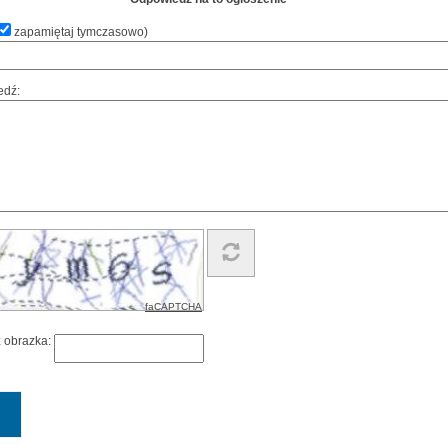
zapamiętaj tymczasowo
)
edź:
faCAPTCHA
z obrazka: