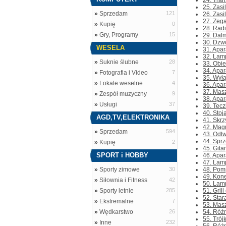
24. Tran
25. Zasi
»
Sprzedam
121
26. Zasil
27. Zega
»
Kupię
0
28. Rad
»
Gry, Programy
15
29. Dalm
30. Dzwo
WESELA
31. Apar
32. Lamp
»
Suknie ślubne
28
33. Obie
34. Apar
»
Fotografia i Video
7
35. Wyłą
»
Lokale weselne
4
36. Apa
37. Mas
»
Zespół muzyczny
9
38. Apar
»
Usługi
37
39. Tecz
40. Stoja
AGD,TV,ELEKTRONIKA
41. Skrz
42. Magn
»
Sprzedam
594
43. Odtw
44. Sprz
»
Kupię
2
45. Gitar
SPORT i HOBBY
46. Apa
47. Lamp
»
Sporty zimowe
30
48. Pomp
49. Kon
»
Siłownia i Fitness
42
50. Lamp
»
Sporty letnie
285
51. Gril
52. Star
»
Ekstremalne
7
53. Masz
»
Wędkarstwo
26
54. Różn
55. Trój
»
Inne
232