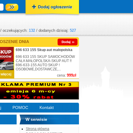
/ oczekujących:
132
/ dodanych dzisiaj:
527
OSZENIE DNIA
696 633 155 Skup aut małopolska
696 633 155 SKUP SAMOCHODÓW
CAŁA MAŁOPOLSKA-SKUP AUT !!
696-633-155 AUTO SKUP !
OSOBOWE,DOSTAWCZE,...
 więcej
999zł
cena:
j
POMOC
Kontakt
W serwisie
Strona główna