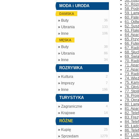
56. Różn
57. Różn
MODA i URODA
58. Podn
59. Lamp
DAMSKA
60. Pate
»
Buty
36
61. Odt
62. Susz
»
Ubrania
133
63. Flak
»
Inne
106
64. Apar
65. Przy
MĘSKA
66. Fute
»
Buty
38
67. Radi
68. Słuc
»
Ubrania
86
69. Świa
»
Inne
34
70. Radi
71. Apar
ROZRYWKA
72. Apar
73. Radi
»
Kultura
2
74. Wie
75. Kame
»
Imprezy
7
76. Głoś
»
Inne
196
77. Stol
78. Proj
TURYSTYKA
79. Opra
80. Lamp
»
Zagraniczne
4
81. Apar
»
Krajowe
14
82. Tele
83. Frez
RÓŻNE
84. Tele
85. Łado
»
Kupię
25
86. Tele
87. Łóżk
»
Sprzedam
1279