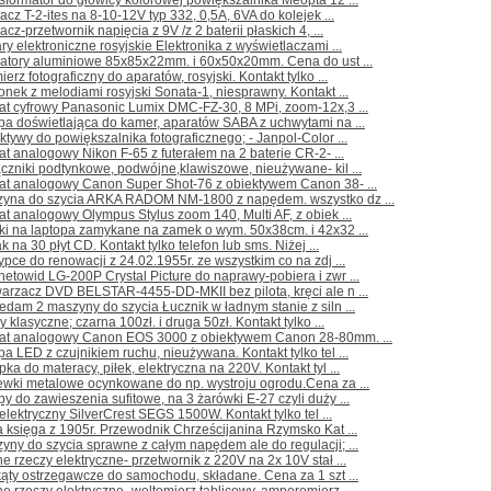
sformator do głowicy kolorowej powiększalnika Meopta 12 ...
lacz T-2-ites na 8-10-12V typ 332, 0,5A, 6VA do kolejek ...
acz-przetwornik napięcia z 9V /z 2 baterii płaskich 4, ...
ry elektroniczne rosyjskie Elektronika z wyświetlaczami ...
iatory aluminiowe 85x85x22mm. i 60x50x20mm. Cena do ust ...
ierz fotograficzny do aparatów, rosyjski. Kontakt tylko ...
nek z melodiami rosyjski Sonata-1, niesprawny. Kontakt ...
at cyfrowy Panasonic Lumix DMC-FZ-30, 8 MPi, zoom-12x,3 ...
a doświetlająca do kamer, aparatów SABA z uchwytami na ...
ktywy do powiększalnika fotograficznego; - Janpol-Color ...
at analogowy Nikon F-65 z futerałem na 2 baterie CR-2- ...
czniki podtynkowe, podwójne,klawiszowe, nieużywane- kil ...
rat analogowy Canon Super Shot-76 z obiektywem Canon 38- ...
zyna do szycia ARKA RADOM NM-1800 z napędem. wszystko dz ...
at analogowy Olympus Stylus zoom 140, Multi AF, z obiek ...
ki na laptopa zamykane na zamek o wym. 50x38cm. i 42x32 ...
k na 30 płyt CD. Kontakt tylko telefon lub sms. Niżej ...
ypce do renowacji z 24.02.1955r. ze wszystkim co na zdj ...
etowid LG-200P Crystal Picture do naprawy-pobiera i zwr ...
arzacz DVD BELSTAR-4455-DD-MKII bez pilota, kręci ale n ...
edam 2 maszyny do szycia Łucznik w ładnym stanie z siln ...
y klasyczne; czarna 100zł. i druga 50zł. Kontakt tylko ...
rat analogowy Canon EOS 3000 z obiektywem Canon 28-80mm. ...
a LED z czujnikiem ruchu, nieużywana. Kontakt tylko tel ...
ka do materacy, piłek, elektryczna na 220V. Kontakt tyl ...
ewki metalowe ocynkowane do np. wystroju ogrodu.Cena za ...
y do zawieszenia sufitowe, na 3 żarówki E-27 czyli duży ...
l elektryczny SilverCrest SEGS 1500W. Kontakt tylko tel ...
a księga z 1905r. Przewodnik Chrześcijanina Rzymsko Kat ...
yny do szycia sprawne z całym napędem ale do regulacji; ...
e rzeczy elektryczne- przetwornik z 220V na 2x 10V stał ...
kąty ostrzegawcze do samochodu, składane. Cena za 1 szt ...