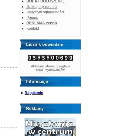
DODAJ OGŁOSZENIE
Szukaj ogłoszenia
Statystyki oglądalności
Pomoc
REKLAMA cennik
Kontakt
Licznik odwiedzin
Aktualnie stronę przegląda
1860 użytkowników.
Informacje
🔹
Regulamin
Reklamy