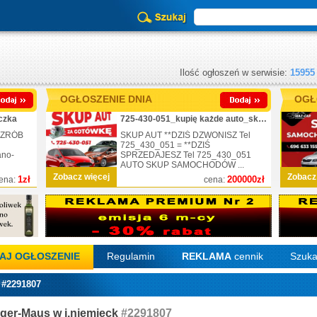
Ilość ogłoszeń w serwisie:
15955
OGŁOSZENIE DNIA
OGŁ
czka
725-430-051_kupię każde auto_skup_nr.1
 ZRÓB
SKUP AUT **DZIŚ DZWONISZ Tel
725_430_051 = **DZIŚ
ano-
SPRZEDAJESZ Tel 725_430_051
AUTO SKUP SAMOCHODÓW ...
Zobacz więcej
Zobacz
1zł
200000zł
ena:
cena:
AJ OGŁOSZENIE
Regulamin
REKLAMA
cennik
Szuka
 #2291807
iger-Maus w j.niemieck
#2291807