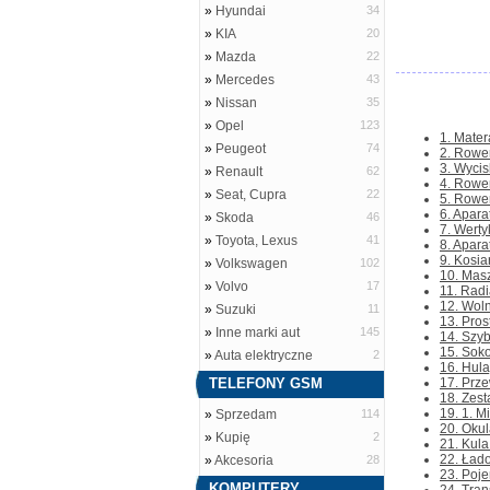
»
Hyundai
34
»
KIA
20
»
Mazda
22
»
Mercedes
43
»
Nissan
35
»
Opel
123
1. Mate
»
Peugeot
74
2. Rower
3. Wycis
»
Renault
62
4. Rower
»
Seat, Cupra
22
5. Rowe
6. Apara
»
Skoda
46
7. Werty
»
Toyota, Lexus
41
8. Apara
9. Kosia
»
Volkswagen
102
10. Masz
»
Volvo
17
11. Radi
12. Wol
»
Suzuki
11
13. Pros
»
Inne marki aut
145
14. Szyb
15. Sok
»
Auta elektryczne
2
16. Hula
TELEFONY GSM
17. Prze
18. Zest
19. 1. 
»
Sprzedam
114
20. Okul
»
Kupię
2
21. Kula
22. Łado
»
Akcesoria
28
23. Poje
KOMPUTERY