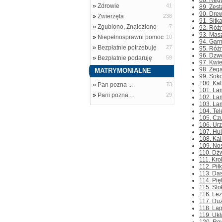
88. Regu
»
Zdrowie
41
89. Zest
90. Drew
»
Zwierzęta
238
91. Sitk
»
Zgubiono, Znaleziono
7
92. Różn
93. Masz
»
Niepełnosprawni pomoc
10
94. Garn
»
Bezpłatnie potrzebuję
27
95. Różn
96. Dzwo
»
Bezpłatnie podaruję
59
97. Kwie
98. Zega
MATRYMONIALNE
99. Sok
100. Kal
»
Pan pozna ...
73
101. Lam
»
Pani pozna ...
29
102. Lam
103. Lam
104. Tel
105. Czu
106. Ur
107. Hul
108. Kal
109. Nos
110. Dżw
111. Kro
112. Pił
113. Das
114. Pię
115. Sto
116. Leż
117. Duż
118. Lap
119. Ukł