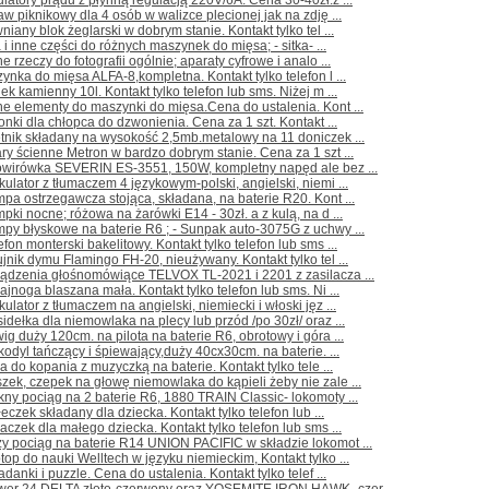
latory prądu z płynną regulacją 220V/6A. Cena 30-40zł.z ...
aw piknikowy dla 4 osób w walizce plecionej jak na zdję ...
niany blok żeglarski w dobrym stanie. Kontakt tylko tel ...
a i inne części do różnych maszynek do mięsa; - sitka- ...
e rzeczy do fotografii ogólnie; aparaty cyfrowe i analo ...
ynka do mięsa ALFA-8,kompletna. Kontakt tylko telefon l ...
ek kamienny 10l. Kontakt tylko telefon lub sms. Niżej m ...
e elementy do maszynki do mięsa.Cena do ustalenia. Kont ...
nki dla chłopca do dzwonienia. Cena za 1 szt. Kontakt ...
tnik składany na wysokość 2,5mb.metalowy na 11 doniczek ...
ry ścienne Metron w bardzo dobrym stanie. Cena za 1 szt ...
owirówka SEVERIN ES-3551, 150W, kompletny napęd ale bez ...
kulator z tłumaczem 4 językowym-polski, angielski, niemi ...
pa ostrzegawcza stojąca, składana, na baterie R20. Kont ...
pki nocne; różowa na żarówki E14 - 30zł. a z kulą, na d ...
py błyskowe na baterie R6 ; - Sunpak auto-3075G z uchwy ...
efon monterski bakelitowy. Kontakt tylko telefon lub sms ...
jnik dymu Flamingo FH-20, nieużywany. Kontakt tylko tel ...
ządzenia głośnomówiące TELVOX TL-2021 i 2201 z zasilacza ...
ajnoga blaszana mała. Kontakt tylko telefon lub sms. Ni ...
kulator z tłumaczem na angielski, niemiecki i włoski jęz ...
idełka dla niemowlaka na plecy lub przód /po 30zł/ oraz ...
ig duży 120cm. na pilota na baterie R6, obrotowy i góra ...
kodyl tańczący i śpiewający,duży 40cx30cm. na baterie. ...
ka do kopania z muzyczką na baterie. Kontakt tylko tele ...
zek, czepek na głowę niemowlaka do kąpieli żeby nie zale ...
kny pociąg na 2 baterie R6, 1880 TRAIN Classic- lokomoty ...
łeczek składany dla dziecka. Kontakt tylko telefon lub ...
aczek dla małego dziecka. Kontakt tylko telefon lub sms ...
y pociąg na baterie R14 UNION PACIFIC w składzie lokomot ...
top do nauki Welltech w języku niemieckim, Kontakt tylko ...
adanki i puzzle. Cena do ustalenia. Kontakt tylko telef ...