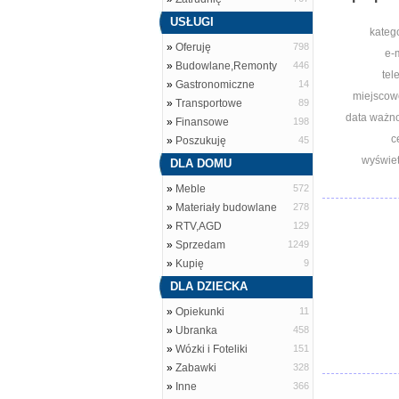
USŁUGI
katego
»
Oferuję
798
e-m
»
Budowlane,Remonty
446
tel
»
Gastronomiczne
14
miejscow
»
Transportowe
89
data ważno
»
Finansowe
198
c
»
Poszukuję
45
wyświet
DLA DOMU
»
Meble
572
»
Materiały budowlane
278
»
RTV,AGD
129
»
Sprzedam
1249
»
Kupię
9
DLA DZIECKA
»
Opiekunki
11
»
Ubranka
458
»
Wózki i Foteliki
151
»
Zabawki
328
»
Inne
366