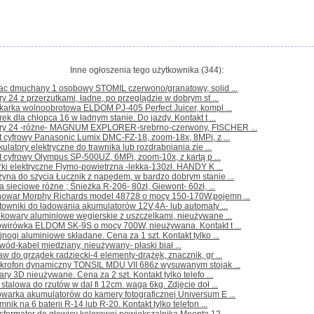
Inne ogłoszenia tego użytkownika (344):
rac dmuchany 1 osobowy STOMIL czerwono/granatowy, solid ...
y 24 z przerzutkami, ładne, po przeglądzie w dobrym st ...
karka wolnoobrotowa ELDOM PJ-405 Perfect Juicer, kompl ...
ek dla chłopca 16 w ładnym stanie. Do jazdy. Kontakt t ...
ry 24 -różne- MAGNUM EXPLORER-srebrno-czerwony, FISCHER ...
t cyfrowy Panasonic Lumix DMC-FZ-18, zoom-18x, 8MPi, z ...
kulatory elektryczne do trawnika lub rozdrabniania zie ...
t cyfrowy Olympus SP-500UZ, 6MPi, zoom-10x, z kartą p ...
rki elektryczne Flymo-powietrzna -lekka-130zł. HANDY K ...
yna do szycia Łucznik z napędem, w bardzo dobrym stanie ...
a sieciowe różne ; Śnieżka R-206- 80zł, Giewont- 60zł, ...
nowar Morphy Richards model 48728 o mocy 150-170W,pojemn ...
towniki do ładowania akumulatorów 12V,4A- lub automaty ...
kowary aluminiowe węgierskie z uszczelkami, nieużywane ...
owirówka ELDOM SK-9S o mocy 700W, nieużywana. Kontakt t ...
jnogi aluminiowe składane. Cena za 1 szt. Kontakt tylko ...
wód-kabel miedziany, nieużywany- płaski biał ...
aw do grządek radziecki-4 elementy-drążęk, znacznik, gr ...
Mikrofon dynamiczny TONSIL MDU VII 686z wysuwanym stojak ...
ary 3D nieużywane. Cena za 2 szt. Kontakt tylko telefo ...
 stalowa do rzutów w dal fi 12cm. waga 6kg. Zdjęcie doł ...
warka akumulatorów do kamery fotograficznej Universum E ...
mnik na 6 baterii R-14 lub R-20. Kontakt tylko telefon ...