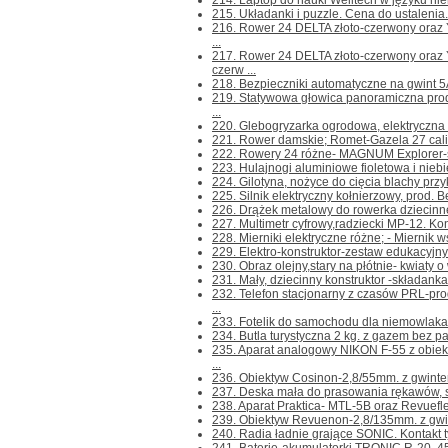
214. Laptop do nauki Welltech w języku niem
215. Układanki i puzzle. Cena do ustalenia. K
216. Rower 24 DELTA złoto-czerwony ora
...
217. Rower 24 DELTA złoto-czerwony or
czerw ...
218. Bezpieczniki automatyczne na gwint 5A 
219. Statywowa głowica panoramiczna pr
...
220. Glebogryzarka ogrodowa, elektryczna H
221. Rower damskie; Romet-Gazela 27 cali,z 
222. Rowery 24 różne- MAGNUM Explorer-s
223. Hulajnogi aluminiowe fioletowa i niebie
224. Gilotyna, nożyce do cięcia blachy przyk
225. Silnik elektryczny kołnierzowy, prod. B
226. Drążek metalowy do rowerka dziecinnego
227. Multimetr cyfrowy,radziecki MP-12. Konta
228. Mierniki elektryczne różne; - Miernik 
229. Elektro-konstruktor-zestaw edukacyjny d
230. Obraz olejny,stary na płótnie- kwiaty o
231. Mały, dziecinny konstruktor -składanka 
232. Telefon stacjonarny z czasów PRL-
...
233. Fotelik do samochodu dla niemowlaka 
234. Butla turystyczna 2 kg. z gazem bez paln
235. Aparat analogowy NIKON F-55 z ob
...
236. Obiektyw Cosinon-2,8/55mm. z gwintem
237. Deska mała do prasowania rękawów, sp
238. Aparat Praktica- MTL-5B oraz Revuefl
239. Obiektyw Revuenon-2,8/135mm. z gwin
240. Radia ładnie grające SONIC. Kontakt tyl