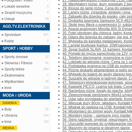
27. Radiomagnetofon Philips AW-7150. Radio
»
Fotografia i Video
7
28. Wentylatory różne; duży, popielaty 2 bieg
»
Lokale weselne
4
29. Klosze do lamp różne. Cena do ustalenia.
30. Lampy różne, żyrandole, kinkiety i inne.
»
Zespół muzyczny
9
31. Zabawki dla dziecka do piasku, cały zest
»
Usługi
39
32. Drukarka laserowa Samsung SCX-4623F
33. Słoiki typu Weck o pojemności 1l, szkla
AGD,TV,ELEKTRONIKA
34. Aparat analogowy Minolta 404 Si Dynax 
35. Fotel obrotowy dla chłopca, ładny. Kontakt
»
Sprzedam
607
36. Gitara dla dziecka do zabawy, nie gra. Kon
»
Kupię
2
37. Wylewka do kanistra metalowego. Kontakt
38. Lampki biurkowe Kanlux, 20W,halogenowe
SPORT i HOBBY
39. Zegar budzik SLAVA, 11 kamieni. Kontakt 
40. Pompki do mycia samochodu na 12V, rosy
»
Sporty zimowe
32
41. Telefony stacjonarne, przenośne w różny
42. Lokówki do włosów różne. Cena za 1 szt. 
»
Siłownia i Fitness
41
43. Podstawka grzejąca na USB do podgrzewa
»
Sporty letnie
280
44. Różne drukarki atramentowe w pełni spr
45. Wylewki do baterii do wody starego typ
»
Ekstremalne
7
46. Suszarki do włosów w ładnym stanie. Ce
»
Wędkarstwo
25
47. Telewizory kineskopowe,kolorowe, sprawn
48. Kawiarki PICCO, czarna lub biała. Cena z
»
Inne
233
49. Narzędzia różne; łopaty do piachu, kilofy,
50. Zlewozmywak nierdzewny 86x43 używany.
MODA i URODA
51. Udar jako przystawka do wiertarki. Kontakt
DAMSKA
52. Wieszak duży 90cm. składany. Kontakt tyl
53. Wiatrak do laptopa na USB. Kontakt tylko
»
Buty
35
54. Wodomierz do zimnej wody. Kontakt tylko
»
Ubrania
134
55. Monitory różne; - samsung sync master 
56. Sierp radziecki, oryginał, nieużywany. Kon
»
Inne
110
57. Uszczelki gumowe do szybkowarów niemie
58. Maszyny do pisania w idealnym stanie;
MĘSKA