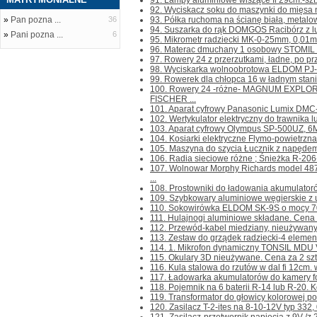
91. Lampy aluminiowe wiszące fi 29cm.-szt.1 i
92. Wyciskacz soku do maszynki do mięsa nr.
»
Pan pozna ...
36
93. Półka ruchoma na ścianę biała, metalowa
94. Suszarka do rąk DOMGOS Racibórz z lus
»
Pani pozna ...
6
95. Mikrometr radziecki MK-0-25mm, 0,01mm
96. Materac dmuchany 1 osobowy STOMIL cz
97. Rowery 24 z przerzutkami, ładne, po prz
98. Wyciskarka wolnoobrotowa ELDOM PJ-405
99. Rowerek dla chłopca 16 w ładnym stanie.
100. Rowery 24 -różne- MAGNUM EXPLOR
FISCHER ...
101. Aparat cyfrowy Panasonic Lumix DMC-F
102. Wertykulator elektryczny do trawnika l
103. Aparat cyfrowy Olympus SP-500UZ, 6MPi
104. Kosiarki elektryczne Flymo-powietrzna
105. Maszyna do szycia Łucznik z napędem,
106. Radia sieciowe różne ; Śnieżka R-206- 
107. Wolnowar Morphy Richards model 4
...
108. Prostowniki do ładowania akumulatoró
109. Szybkowary aluminiowe węgierskie z u
110. Sokowirówka ELDOM SK-9S o mocy 700
111. Hulajnogi aluminiowe składane. Cena za 
112. Przewód-kabel miedziany, nieużywany- p
113. Zestaw do grządek radziecki-4 elementy
114. 1. Mikrofon dynamiczny TONSIL MDU V
115. Okulary 3D nieużywane. Cena za 2 szt. K
116. Kula stalowa do rzutów w dal fi 12cm. w
117. Ładowarka akumulatorów do kamery fot
118. Pojemnik na 6 baterii R-14 lub R-20. Kon
119. Transformator do głowicy kolorowej po
120. Zasilacz T-2-ites na 8-10-12V typ 332, 