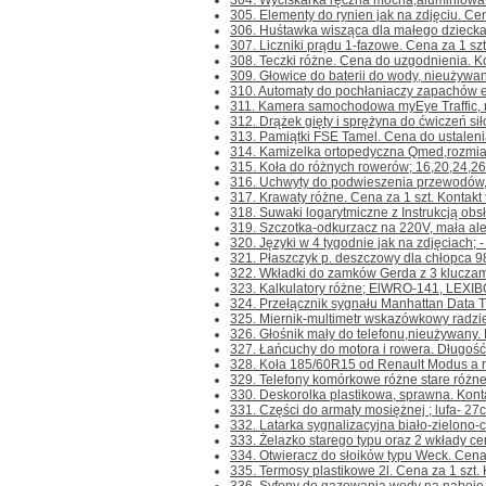
304. Wyciskarka ręczna mocna,aluminiowa 
305. Elementy do rynien jak na zdjęciu. Cena
306. Huśtawka wisząca dla małego dziecka L
307. Liczniki prądu 1-fazowe. Cena za 1 szt. 
308. Teczki różne. Cena do uzgodnienia. Kont
309. Głowice do baterii do wody, nieużywane
310. Automaty do pochłaniaczy zapachów ele
311. Kamera samochodowa myEye Traffic, ni
312. Drążek gięty i sprężyna do ćwiczeń siło
313. Pamiątki FSE Tamel. Cena do ustalenia. 
314. Kamizelka ortopedyczna Qmed,rozmiar 
315. Koła do różnych rowerów; 16,20,24,26
316. Uchwyty do podwieszenia przewodów,k
317. Krawaty różne. Cena za 1 szt. Kontakt t
318. Suwaki logarytmiczne z Instrukcją obsł
319. Szczotka-odkurzacz na 220V, mała ale c
320. Języki w 4 tygodnie jak na zdjęciach; - 
321. Płaszczyk p. deszczowy dla chłopca 98/1
322. Wkładki do zamków Gerda z 3 kluczami
323. Kalkulatory różne; ElWRO-141, LEXIBOO
324. Przełącznik sygnału Manhattan Data Tra
325. Miernik-multimetr wskazówkowy radzie
326. Głośnik mały do telefonu,nieużywany. Ko
327. Łańcuchy do motora i rowera. Długość
328. Koła 185/60R15 od Renault Modus a rac
329. Telefony komórkowe różne stare różne 
330. Deskorolka plastikowa, sprawna. Kontakt
331. Części do armaty mosiężnej ; lufa- 27cm.
332. Latarka sygnalizacyjna biało-zielono-cz
333. Żelazko starego typu oraz 2 wkłady ce
334. Otwieracz do słoików typu Weck. Cena za
335. Termosy plastikowe 2l. Cena za 1 szt. Ko