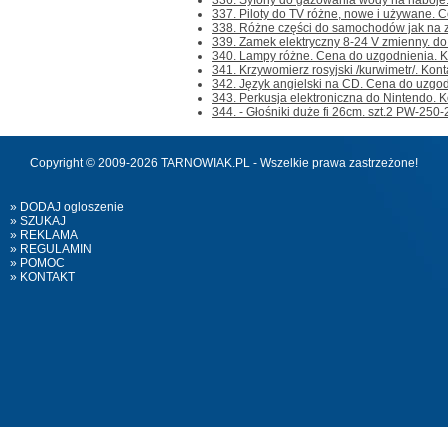
336. Syfony do gazowania wody na naboje. 
337. Piloty do TV różne, nowe i używane. Ce
338. Różne części do samochodów jak na zdj
339. Zamek elektryczny 8-24 V zmienny. do br
340. Lampy różne. Cena do uzgodnienia. Kont
341. Krzywomierz rosyjski /kurwimetr/. Kontak
342. Język angielski na CD. Cena do uzgodni
343. Perkusja elektroniczna do Nintendo. Kont
344. - Głośniki duże fi 26cm. szt.2 PW-250-
Copyright © 2009-2026 TARNOWIAK.PL - Wszelkie prawa zastrzeżone!
» DODAJ ogloszenie
» SZUKAJ
» REKLAMA
» REGULAMIN
» POMOC
» KONTAKT