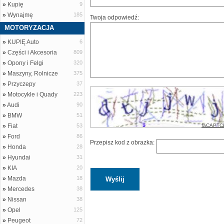
»
Kupię
9
»
Wynajmę
185
Twoja odpowiedź:
MOTORYZACJA
»
KUPIĘ Auto
6
»
Części i Akcesoria
809
»
Opony i Felgi
320
»
Maszyny, Rolnicze
375
»
Przyczepy
37
»
Motocykle i Quady
223
»
Audi
90
»
BMW
51
»
Fiat
53
faCAPTC
»
Ford
86
Przepisz kod z obrazka:
»
Honda
28
»
Hyundai
31
»
KIA
20
»
Mazda
18
»
Mercedes
38
»
Nissan
38
»
Opel
125
»
Peugeot
72