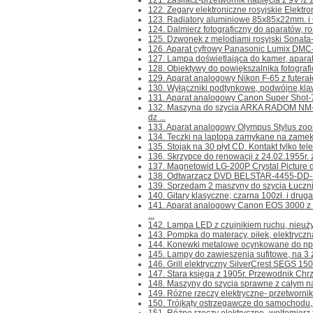
121. Zasilacz-przetwornik napięcia z 9V /z 2 b
122. Zegary elektroniczne rosyjskie Elektro
123. Radiatory aluminiowe 85x85x22mm. i 
124. Dalmierz fotograficzny do aparatów, rosy
125. Dzwonek z melodiami rosyjski Sonata-1
126. Aparat cyfrowy Panasonic Lumix DMC-F
127. Lampa doświetlająca do kamer, apara
128. Obiektywy do powiększalnika fotografic
129. Aparat analogowy Nikon F-65 z futerałe
130. Wyłączniki podtynkowe, podwójne,klaw
131. Aparat analogowy Canon Super Shot-7
132. Maszyna do szycia ARKA RADOM NM-
dz ...
133. Aparat analogowy Olympus Stylus zoom 
134. Teczki na laptopa zamykane na zamek 
135. Stojak na 30 płyt CD. Kontakt tylko tele
136. Skrzypce do renowacji z 24.02.1955r. z
137. Magnetowid LG-200P Crystal Picture do
138. Odtwarzacz DVD BELSTAR-4455-DD-MKII 
139. Sprzedam 2 maszyny do szycia Łucznik 
140. Gitary klasyczne; czarna 100zł. i druga 
141. Aparat analogowy Canon EOS 3000 
...
142. Lampa LED z czujnikiem ruchu, nieużywa
143. Pompka do materacy, piłek, elektryczna 
144. Konewki metalowe ocynkowane do np. 
145. Lampy do zawieszenia sufitowe, na 3 ża
146. Grill elektryczny SilverCrest SEGS 1500W
147. Stara księga z 1905r. Przewodnik Chrz
148. Maszyny do szycia sprawne z całym nap
149. Różne rzeczy elektryczne- przetwornik 
150. Trójkąty ostrzegawcze do samochodu, s