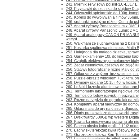
241. Baterie-akumulatorki TRONIC R-20, 4
242. Miernik serwisowy polskiRLC-E317 E, n
243. Przystawki do rzutnika do slajdów Diap
244. Odważniki aptekarskie do 100g, kompl
245. Koreks do wywoływania filmów 35mm.-m
246. śrubunki mosiężne różne, Cena do ustale
247. Aparat cyfrowy Panasonic lumix DMC FZ
248. Aparat cyfrowy Panasonic Lumix DMC F
249. Aparat analogowy CANON PRIMA SU
wszyst ...
250. Walkmam ze słuchawkami na 2 baterie R
251. Kosiarka spalinowa niemiecka Matth B
252. Hulajnoga dla małego dziecka, sprawna.
253. Garnek kamienny 10l. do kiszenia kapus
254. Czajnik elektryczny, porcelanowy biały,
255. Zegar ciemniowy, czasowy do zdjęć lub 
256. Statywy fotograficzne różne.Mały od 3
257. Odkurzacz z wężem, bez szczotek, na 
258. Puzzle-obraz z widokiem 73x54cm. or
259. Dymiony szklane 10,15 i 40l w koszu. C
260. Leżaki i krzesła aluminiowe składane j
261. Termometry laboratoryjne rtęciowe, ros
262. Termos do lodów rosyjski, nieużywany. 
263. Różne narzędzia do ogrodu jak na zdjęc
264. Kompletny aparat medyczny do domowej 
265. Gitara mała do gry na 6 strun, długość 
266. Diody prostownicze do spawarki, rosyj
267. Dysk twardy 500GB typ Western Digita
268. Kawiarka nieużywana,sprawna ale nieko
269. Blacha płaska kolor grafit- 1 i 1/2 arku
270. Ładny skuterek-zabawka różowy. Kontakt
271. Gra zręcznościowa Bop-Tetris na baterie