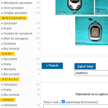
»
Mieszkanie sprzedam
89
»
Dom sprzedam
45
»
Działkę sprzedam
114
M I E S Z K A N I A
»
Sprzedam
203
»
Kupię
18
»
Szukam do wynajęcia
21
»
Mam do wynajęcia
288
»
Zamienię
3
»
Bez prowizji
5
D O M Y
»
Sprzedam
222
»
Kupię
21
« Powrót
»
Wynajmę
29
»
Bez prowizji
4
D Z I A Ł K I
»
Sprzedam
321
»
Kupię
28
Odpowiedz na to ogłosz
»
Bez prowizji
16
LOKALE
Twój e-mail: (
zapamiętaj tymczasowo
)
»
Sprzedam
35