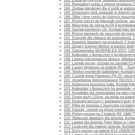
182. Łóżka turystyczne, składane aluminio
183. Regulatory prądu z płynną regulacją 2
184. Zestaw piknikowy dla 4 osób w walizce 
185. Drewniany blok żeglarski w dobrym stani
186. Sitka i inne części do różnych maszynek
187. Różne rzeczy do fotografii ogólnie; apar
188. Maszynka do mięsa ALFA-8,kompletna. Ko
189. Garnek kamienny 10l. Kontakt tylko tele
190. Różne elementy do maszynki do mięsa.
191. Dzwonki dla chłopca do dzwonienia. Cen
192. Kwietnik składany na wysokość 2,5mb.
193. Zegary ścienne Metron w bardzo dobrym
194. Sokowirówka SEVERIN ES-3551, 150W,
195. Kalkulator z tłumaczem 4 językowym-pol
196. Lampa ostrzegawcza stojąca, składana,
197. Lampki nocne; różowa na żarówki E14 - 
198. Lampy błyskowe na baterie R6 ; - Sun
199. Telefon monterski bakelitowy. Kontakt ty
200. Czujnik dymu Flamingo FH-20, nieużywan
201. Urządzenia głośnomówiące TELVOX TL-
202. Hulajnoga blaszana mała. Kontakt tylko 
203. Kalkulator z tłumaczem na angielski, nie
204. Nosidełka dla niemowlaka na plecy lub 
205. Dżwig duży 120cm. na pilota na baterie
206. Krokodyl tańczący i śpiewający,duży 40
207. Piłka do kopania z muzyczką na baterie.
208. Daszek, czepek na głowę niemowlaka do
209. Piękny pociąg na 2 baterie R6, 1880 T
210. Stołeczek składany dla dziecka. Kontakt 
211. Laptop dla dziecka Tiger-Maus w j.niemi
212. Leżaczek dla małego dziecka. Kontakt t
213. Duży pociąg na baterie R14 UNION PAC