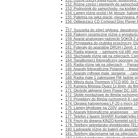
151. Różne rzeczy elektryczne- woltomierz 
152. Różne części i elementy do samochodów
153. Podnośnik do samochodu- na korbkę d
154. Lampy różne przód i tył, klosze, halogen
155. Patelnia na jajka placki, nieużywana. Ko
156. Odtwarzacz CD Compact Disc Player
...
157. Suszarka do zdjęć płytowa, dwustronna 
158. Flakony ceramiczne różne o wysokości 
159. Aparat analogowy radziecki SOKÓł-2 z 
160. Przystawka do rzutnika przeżroczy- D
161. Futerały do aparatów DRUH i Zenit- 1 p
162. Radia grające ; - samsung rcd s90, goo
163. Słuchawki różne jak na zdjęciach. Cena
164. Światłomierz fotograficzny oporowy, na 
165. Radia różne jak na zdjęciach ; - Pana
166. Aparaty fotograficzne Polaroid ; - Impu
167. Aparaty cyfrowe małe, sprawne ; - cano
168. Radia małe 1 zakresowe FM, ładnie gr
169. Wieża duża Thomson VTCD 800, 3x CD,
170. Kamera filmowa Quarz 1x 8mm, do film
171. Głośniki aktywne Gren Power DC-100, 
172. Stoliki montażowe do filmów ruchomych 
173. Projektory do filmów ruchomych 8 i su
174. Oprawa halogenowa LF-20 o mocy 1000
175. Lampy błyskowe na 220V, sprawne ; - C
176. Aparaty fotograficzne analogowe ; - s
177. Telefon z faxem SHARP. Kontakt tylko te
178. Frezy do drewna KINZO komplet szt.6 
179. Telefony sekretarsko-dyrektorskie TE
180. Ładowarki różne do baterii do aparatów 
181. Telefony stacjonarne jak na zdjęciach