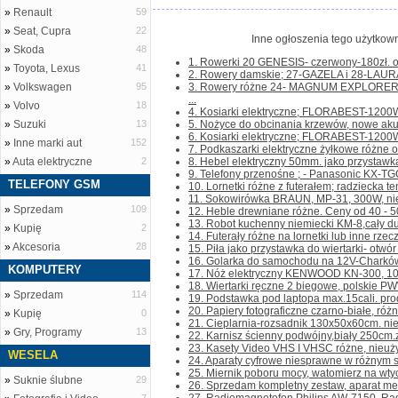
»
Renault
59
»
Seat, Cupra
22
Inne ogłoszenia tego użytkown
»
Skoda
48
1. Rowerki 20 GENESIS- czerwony-180zł. 
»
Toyota, Lexus
41
2. Rowery damskie; 27-GAZELA i 28-LAURA- 
»
Volkswagen
95
3. Rowery różne 24- MAGNUM EXPLORER-
...
»
Volvo
18
4. Kosiarki elektryczne; FLORABEST-1200W.
»
Suzuki
13
5. Nożyce do obcinania krzewów, nowe akum
6. Kosiarki elektryczne; FLORABEST-1200W 
»
Inne marki aut
152
7. Podkaszarki elektryczne żyłkowe różne o
»
Auta elektryczne
2
8. Hebel elektryczny 50mm. jako przystawka 
9. Telefony przenośne ; - Panasonic KX-TGC
TELEFONY GSM
10. Lornetki różne z futerałem; radziecka ten
11. Sokowirówka BRAUN, MP-31, 300W, nieu
»
Sprzedam
109
12. Heble drewniane różne. Ceny od 40 - 50zł.
13. Robot kuchenny niemiecki KM-8,cały duż
»
Kupię
2
14. Futerały różne na lornetki lub inne rzecz
»
Akcesoria
28
15. Piła jako przystawka do wiertarki- otwór
16. Golarka do samochodu na 12V-Charków
KOMPUTERY
17. Nóż elektryczny KENWOOD KN-300, 100W
18. Wiertarki ręczne 2 biegowe, polskie PWW-
»
Sprzedam
114
19. Podstawka pod laptopa max.15cali. prod. 
20. Papiery fotograficzne czarno-białe, różne
»
Kupię
0
21. Cieplarnia-rozsadnik 130x50x60cm. ni
»
Gry, Programy
13
22. Karnisz ścienny podwójny,biały 250cm.z
23. Kasety Video VHS I VHSC różne, nieuży
WESELA
24. Aparaty cyfrowe niesprawne w różnym st
25. Miernik poboru mocy, watomierz na wtycz
»
Suknie ślubne
29
26. Sprzedam kompletny zestaw, aparat me