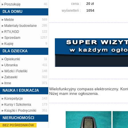
cena :
20 zł
»
Poszukuję
46
wyświetleń :
1054
DLA DOMU
»
Meble
569
»
Materiały budowlane
285
»
RTV,AGD
122
»
Sprzedam
1257
»
Kupię
9
DLA DZIECKA
»
Opiekunki
11
»
Ubranka
411
»
Wózki i Foteliki
148
»
Zabawki
322
»
Inne
371
Wielofunkcyjny compass elektroniczny. Konta
NAUKA I EDUKACJA
Niżej mam inne ogłoszenia.
»
Korepetycje
143
»
Kursy i Szkolenia
173
»
Książki i Podręczniki
351
NIERUCHOMOŚCI
BEZ POŚREDNIKÓW