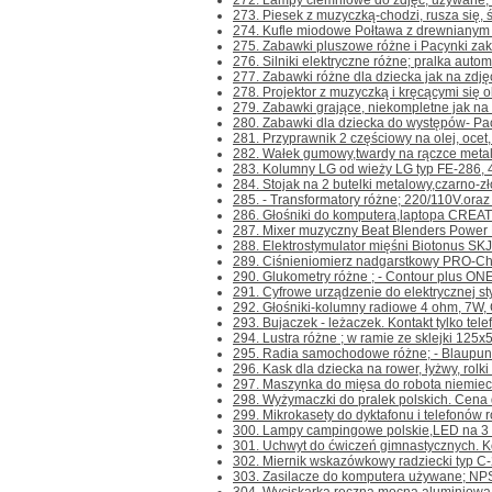
272. Lampy ciemniowe do zdjęć, używane, z 
273. Piesek z muzyczką-chodzi, rusza się, św
274. Kufle miodowe Połtawa z drewnianym u
275. Zabawki pluszowe różne i Pacynki zakł
276. Silniki elektryczne różne; pralka autom
277. Zabawki różne dla dziecka jak na zdjęc
278. Projektor z muzyczką i kręcącymi się o
279. Zabawki grające, niekompletne jak na z
280. Zabawki dla dziecka do występów- Pacy
281. Przyprawnik 2 częściowy na olej, ocet, 
282. Wałek gumowy,twardy na rączce metalowe
283. Kolumny LG od wieży LG typ FE-286, 
284. Stojak na 2 butelki metalowy,czarno-zł
285. - Transformatory różne; 220/110V.oraz 
286. Głośniki do komputera,laptopa CREAT
287. Mixer muzyczny Beat Blenders Power Roc
288. Elektrostymulator mięśni Biotonus SKJ-0
289. Ciśnieniomierz nadgarstkowy PRO-Check
290. Glukometry różne ; - Contour plus ONE- 
291. Cyfrowe urządzenie do elektrycznej sty
292. Głośniki-kolumny radiowe 4 ohm, 7W, Ce
293. Bujaczek - leżaczek. Kontakt tylko telef
294. Lustra różne ; w ramie ze sklejki 125x5
295. Radia samochodowe różne; - Blaupunk
296. Kask dla dziecka na rower, łyżwy, rolki i 
297. Maszynka do mięsa do robota niemieck
298. Wyżymaczki do pralek polskich. Cena d
299. Mikrokasety do dyktafonu i telefonów r
300. Lampy campingowe polskie,LED na 3 ba
301. Uchwyt do ćwiczeń gimnastycznych. Kont
302. Miernik wskazówkowy radziecki typ C-20
303. Zasilacze do komputera używane; NP