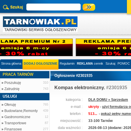
Strona główna
DODAJ OGŁOSZENIE
Regulamin
REKLAMA
cennik
Szukaj
POMOC
PRACA TARNÓW
Ogłoszenie #2301935
»
Poszukuję
310
Kompas elektroniczny.
#2301935
»
Zatrudnię
743
USŁUGI
kategoria :
DLA DOMU » Sprzedam
»
Oferuję
765
e-mail :
ukryty
-
użyj formularza 
»
Budowlane,Remonty
439
telefon :
513...
-
pokaż pełny numer
»
Gastronomiczne
12
miejscowość :
33-100 Tarnów
»
Transportowe
87
data ważności :
2026-08-13 (dodane: 2026
»
Finansowe
277