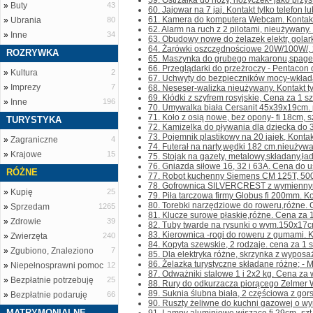
59. Ostrzałka do noży, nożyczek- jako przyst
»
Buty
43
60. Jajowar na 7 jaj. Kontakt tylko telefon l
61. Kamera do komputera Webcam. Kontakt ty
»
Ubrania
80
62. Alarm na ruch z 2 pilotami, nieużywany. Ko
»
Inne
34
63. Obudowy nowe do żelazek elektr, golarki
64. Żarówki oszczędnościowe 20W/100W/, 
ROZRYWKA
65. Maszynka do grubego makaronu,spagetti,
66. Przeglądarki do przeżroczy - Pentacon 
»
Kultura
2
67. Uchwyty do bezpieczników mocy-wkładan
»
Imprezy
7
68. Neseser-walizka nieużywany. Kontakt tylk
69. Kłódki z szyfrem rosyjskie, Cena za 1 szt.
»
Inne
196
70. Umywalka biała Cersanit 45x39x19cm. p
71. Koło z osią nowe, bez opony- fi 18cm, s
TURYSTYKA
72. Kamizelka do pływania dla dziecka do 3 l
73. Pojemnik plastikowy na 20 jajek, Kontakt 
»
Zagraniczne
4
74. Futerał na narty,wędki 182 cm.nieużywany
»
Krajowe
15
75. Stojak na gazety, metalowy,składany,ładny
76. Gniazda siłowe 16, 32 i 63A. Cena do ust
RÓŻNE
77. Robot kuchenny Siemens CM 125T, 500W
78. Gofrownica SILVERCREST z wymiennymi
»
Kupię
25
79. Piła tarczowa firmy Globus fi 200mm. Kont
80. Torebki narzędziowe do roweru,różne. Ce
»
Sprzedam
1265
81. Klucze surowe płaskie,różne. Cena za 1 s
»
Zdrowie
39
82. Tuby twarde na rysunki o wym.150x17cm
83. Kierownica -rogi do roweru z gumami. Kon
»
Zwierzęta
240
84. Kopyta szewskie, 2 rodzaje. cena za 1 szt
»
Zgubiono, Znaleziono
7
85. Dla elektryka różne, skrzynka z wyposaż
86. Żelazka turystyczne składane różne; - 
»
Niepełnosprawni pomoc
12
87. Odważniki stalowe 1 i 2x2 kg. Cena za ws
»
Bezpłatnie potrzebuję
25
88. Rury do odkurzacza piorącego Zelmer Wo
89. Suknia ślubna biała, 2 częściowa z gors
»
Bezpłatnie podaruję
66
90. Ruszty żeliwne do kuchni gazowej o wy
MATRYMONIALNE