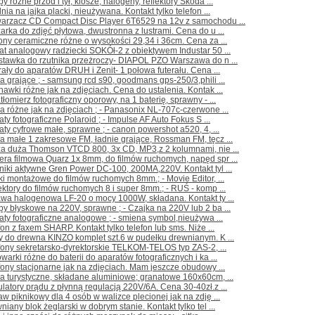
y różne przód i tył, klosze, halogeny, reflektory Skoda ...
lnia na jajka placki, nieużywana. Kontakt tylko telefon ...
warzacz CD Compact Disc Player 6T6529 na 12v z samochodu ...
arka do zdjęć płytowa, dwustronna z lustrami. Cena do u ...
ony ceramiczne różne o wysokości 29,34 i 36cm. Cena za ...
at analogowy radziecki SOKÓł-2 z obiektywem Industar 50 ...
stawka do rzutnika przeżroczy- DIAPOL PZO Warszawa do n ...
rały do aparatów DRUH i Zenit- 1 połowa futerału. Cena ...
a grające ; - samsung rcd s90, goodmans gps-250/3,phili ...
hawki różne jak na zdjęciach. Cena do ustalenia. Kontak ...
tłomierz fotograficzny oporowy, na 1 baterię, sprawny - ...
a różne jak na zdjęciach ; - Panasonix NL-707c-czerwone ...
aty fotograficzne Polaroid ; - Impulse AF Auto Fokus S ...
aty cyfrowe małe, sprawne ; - canon powershot a520, 4, ...
a małe 1 zakresowe FM, ładnie grające, Rossman FM, tęcz ...
ża duża Thomson VTCD 800, 3x CD, MP3,z 2 kolumnami, nie ...
ra filmowa Quarz 1x 8mm, do filmów ruchomych, napęd spr ...
niki aktywne Gren Power DC-100, 200MA,220V. Kontakt tyl ...
iki montażowe do filmów ruchomych 8mm.; - Movie Editor, ...
ektory do filmów ruchomych 8 i super 8mm.; - RUŚ - komp ...
wa halogenowa LF-20 o mocy 1000W, składana. Kontakt ty ...
y błyskowe na 220V, sprawne ; - Czajka na 220V lub 2 ba ...
aty fotograficzne analogowe ; - smiena symbol,nieużywa ...
fon z faxem SHARP. Kontakt tylko telefon lub sms. Niże ...
y do drewna KINZO komplet szt.6 w pudełku drewnianym. K ...
fony sekretarsko-dyrektorskie TELKOM-TELOS typ ZAS-2, ...
warki różne do baterii do aparatów fotograficznych i ka ...
fony stacjonarne jak na zdjęciach. Mam jeszcze obudowy ...
a turystyczne, składane aluminiowe; granatowe 160x60cm, ...
latory prądu z płynną regulacją 220V/6A. Cena 30-40zł.z ...
aw piknikowy dla 4 osób w walizce plecionej jak na zdję ...
niany blok żeglarski w dobrym stanie. Kontakt tylko tel ...