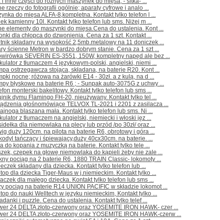
a i inne części do różnych maszynek do mięsa; - sitka- ...
e rzeczy do fotografii ogólnie; aparaty cyfrowe i analo ...
ynka do mięsa ALFA-8,kompletna. Kontakt tylko telefon l ...
ek kamienny 10l. Kontakt tylko telefon lub sms. Niżej m ...
e elementy do maszynki do mięsa.Cena do ustalenia. Kont ...
nki dla chłopca do dzwonienia. Cena za 1 szt. Kontakt ...
tnik składany na wysokość 2,5mb.metalowy na 11 doniczek ...
ry ścienne Metron w bardzo dobrym stanie. Cena za 1 szt ...
owirówka SEVERIN ES-3551, 150W, kompletny napęd ale bez ...
kulator z tłumaczem 4 językowym-polski, angielski, niemi ...
pa ostrzegawcza stojąca, składana, na baterie R20. Kont ...
pki nocne; różowa na żarówki E14 - 30zł. a z kulą, na d ...
py błyskowe na baterie R6 ; - Sunpak auto-3075G z uchwy ...
efon monterski bakelitowy. Kontakt tylko telefon lub sms ...
jnik dymu Flamingo FH-20, nieużywany. Kontakt tylko tel ...
ządzenia głośnomówiące TELVOX TL-2021 i 2201 z zasilacza ...
ajnoga blaszana mała. Kontakt tylko telefon lub sms. Ni ...
kulator z tłumaczem na angielski, niemiecki i włoski jęz ...
idełka dla niemowlaka na plecy lub przód /po 30zł/ oraz ...
ig duży 120cm. na pilota na baterie R6, obrotowy i góra ...
kodyl tańczący i śpiewający,duży 40cx30cm. na baterie. ...
ka do kopania z muzyczką na baterie. Kontakt tylko tele ...
zek, czepek na głowę niemowlaka do kąpieli żeby nie zale ...
kny pociąg na 2 baterie R6, 1880 TRAIN Classic- lokomoty ...
łeczek składany dla dziecka. Kontakt tylko telefon lub ...
top dla dziecka Tiger-Maus w j.niemieckim. Kontakt tylko ...
aczek dla małego dziecka. Kontakt tylko telefon lub sms ...
y pociąg na baterie R14 UNION PACIFIC w składzie lokomot ...
top do nauki Welltech w języku niemieckim, Kontakt tylko ...
adanki i puzzle. Cena do ustalenia. Kontakt tylko telef ...
wer 24 DELTA złoto-czerwony oraz YOSEMITE IRON HAWK- czer ...
wer 24 DELTA złoto-czerwony oraz YOSEMITE IRON HAWK-czerw ...