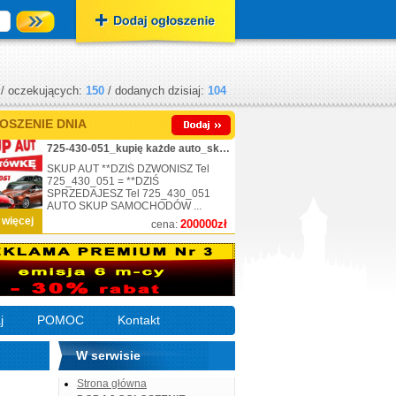
/ oczekujących:
150
/ dodanych dzisiaj:
104
OSZENIE DNIA
725-430-051_kupię każde auto_skup_nr.1
SKUP AUT **DZIŚ DZWONISZ Tel
725_430_051 = **DZIŚ
SPRZEDAJESZ Tel 725_430_051
AUTO SKUP SAMOCHODÓW ...
 więcej
200000zł
cena:
j
POMOC
Kontakt
W serwisie
Strona główna