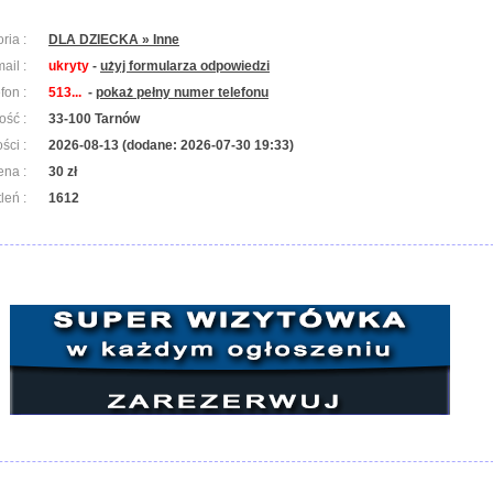
ria :
DLA DZIECKA » Inne
ail :
ukryty
-
użyj formularza odpowiedzi
efon :
513...
-
pokaż pełny numer telefonu
ość :
33-100 Tarnów
ści :
2026-08-13 (dodane: 2026-07-30 19:33)
ena :
30 zł
leń :
1612