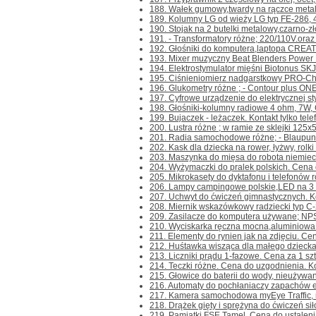
188. Wałek gumowy,twardy na rączce metalowe
189. Kolumny LG od wieży LG typ FE-286, 
190. Stojak na 2 butelki metalowy,czarno-zł
191. - Transformatory różne; 220/110V.oraz 
192. Głośniki do komputera,laptopa CREAT
193. Mixer muzyczny Beat Blenders Power Roc
194. Elektrostymulator mięśni Biotonus SKJ-0
195. Ciśnieniomierz nadgarstkowy PRO-Check
196. Glukometry różne ; - Contour plus ONE- 
197. Cyfrowe urządzenie do elektrycznej sty
198. Głośniki-kolumny radiowe 4 ohm, 7W, Ce
199. Bujaczek - leżaczek. Kontakt tylko telef
200. Lustra różne ; w ramie ze sklejki 125x5
201. Radia samochodowe różne; - Blaupunk
202. Kask dla dziecka na rower, łyżwy, rolki i 
203. Maszynka do mięsa do robota niemieck
204. Wyżymaczki do pralek polskich. Cena d
205. Mikrokasety do dyktafonu i telefonów r
206. Lampy campingowe polskie,LED na 3 ba
207. Uchwyt do ćwiczeń gimnastycznych. Kont
208. Miernik wskazówkowy radziecki typ C-20
209. Zasilacze do komputera używane; NP
210. Wyciskarka ręczna mocna,aluminiowa 
211. Elementy do rynien jak na zdjęciu. Cena
212. Huśtawka wisząca dla małego dziecka L
213. Liczniki prądu 1-fazowe. Cena za 1 szt. 
214. Teczki różne. Cena do uzgodnienia. Kont
215. Głowice do baterii do wody, nieużywane
216. Automaty do pochłaniaczy zapachów ele
217. Kamera samochodowa myEye Traffic, ni
218. Drążek gięty i sprężyna do ćwiczeń siło
219. Pamiątki FSE Tamel. Cena do ustalenia. 