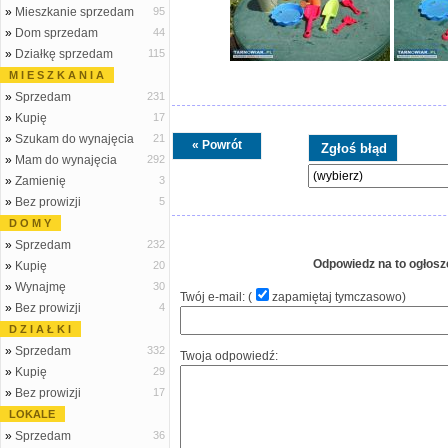
»
Mieszkanie sprzedam
95
»
Dom sprzedam
44
»
Działkę sprzedam
115
M I E S Z K A N I A
»
Sprzedam
231
»
Kupię
17
»
Szukam do wynajęcia
21
« Powrót
»
Mam do wynajęcia
292
»
Zamienię
3
»
Bez prowizji
5
D O M Y
»
Sprzedam
232
Odpowiedz na to ogłosz
»
Kupię
20
»
Wynajmę
30
Twój e-mail: (
zapamiętaj tymczasowo
)
»
Bez prowizji
4
D Z I A Ł K I
»
Sprzedam
332
Twoja odpowiedź:
»
Kupię
29
»
Bez prowizji
17
LOKALE
»
Sprzedam
36