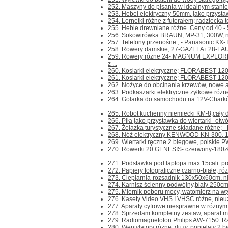
252. Maszyny do pisania w idealnym stanie
253. Hebel elektryczny 50mm. jako przystaw
254. Lornetki różne z futerałem; radziecka te
255. Heble drewniane różne. Ceny od 40 - 50z
256. Sokowirówka BRAUN, MP-31, 300W, nie
257. Telefony przenośne ; - Panasonic KX-
258. Rowery damskie; 27-GAZELA i 28-LAURA
259. Rowery różne 24- MAGNUM EXPLORE
z ...
260. Kosiarki elektryczne; FLORABEST-120
261. Kosiarki elektryczne; FLORABEST-1200
262. Nożyce do obcinania krzewów, nowe a
263. Podkaszarki elektryczne żyłkowe różn
264. Golarka do samochodu na 12V-Chark
...
265. Robot kuchenny niemiecki KM-8,cały du
266. Piła jako przystawka do wiertarki- otwó
267. Żelazka turystyczne składane różne; -
268. Nóż elektryczny KENWOOD KN-300, 100
269. Wiertarki ręczne 2 biegowe, polskie PW
270. Rowerki 20 GENESIS- czerwony-180z
...
271. Podstawka pod laptopa max.15cali. prod.
272. Papiery fotograficzne czarno-białe, różn
273. Cieplarnia-rozsadnik 130x50x60cm. n
274. Karnisz ścienny podwójny,biały 250cm.
275. Miernik poboru mocy, watomierz na wtyc
276. Kasety Video VHS I VHSC różne, nieuż
277. Aparaty cyfrowe niesprawne w różnym s
278. Sprzedam kompletny zestaw, aparat m
279. Radiomagnetofon Philips AW-7150. Rad
280. Wentylatory różne; duży, popielaty 2 bi