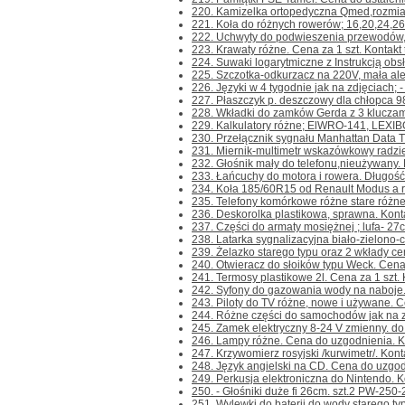
220. Kamizelka ortopedyczna Qmed,rozmiar 
221. Koła do różnych rowerów; 16,20,24,26
222. Uchwyty do podwieszenia przewodów,k
223. Krawaty różne. Cena za 1 szt. Kontakt t
224. Suwaki logarytmiczne z Instrukcją obsł
225. Szczotka-odkurzacz na 220V, mała ale c
226. Języki w 4 tygodnie jak na zdjęciach; - 
227. Płaszczyk p. deszczowy dla chłopca 98/1
228. Wkładki do zamków Gerda z 3 kluczami
229. Kalkulatory różne; ElWRO-141, LEXIBOO
230. Przełącznik sygnału Manhattan Data Tra
231. Miernik-multimetr wskazówkowy radzie
232. Głośnik mały do telefonu,nieużywany. Ko
233. Łańcuchy do motora i rowera. Długość
234. Koła 185/60R15 od Renault Modus a rac
235. Telefony komórkowe różne stare różne 
236. Deskorolka plastikowa, sprawna. Kontakt
237. Części do armaty mosiężnej ; lufa- 27cm.
238. Latarka sygnalizacyjna biało-zielono-cz
239. Żelazko starego typu oraz 2 wkłady ce
240. Otwieracz do słoików typu Weck. Cena za
241. Termosy plastikowe 2l. Cena za 1 szt. Ko
242. Syfony do gazowania wody na naboje. 
243. Piloty do TV różne, nowe i używane. Ce
244. Różne części do samochodów jak na zdj
245. Zamek elektryczny 8-24 V zmienny. do br
246. Lampy różne. Cena do uzgodnienia. Kont
247. Krzywomierz rosyjski /kurwimetr/. Kontak
248. Język angielski na CD. Cena do uzgodni
249. Perkusja elektroniczna do Nintendo. Kont
250. - Głośniki duże fi 26cm. szt.2 PW-250-
251. Wylewki do baterii do wody starego ty