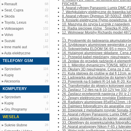
FISCHER ...
»
Renault
68
6. Aparat cyfrowy Panasonic Lumix DMC-FZ-
»
Seat, Cupra
22
7. Wertykulatory elektryczne do trawnika lub
8. Aparat cyfrowy Olympus SP-500UZ, 6MPi, 
»
Skoda
45
9. Kosiarki elektryczne Flymo-powietrzna -
»
Toyota, Lexus
41
10. Maszyna do szycia Łucznik z napędem, 
11. Radia sieciowe różne ; Śnieżka R-206- 80
»
Volkswagen
102
12. Wolnowar Morphy Richards model 487
»
Volvo
18
...
13. Prostowniki do ładowania akumulatorów
»
Suzuki
12
14. Szybkowary aluminiowe węgierskie z us
»
Inne marki aut
145
15. Sokowirówka ELDOM SK-9S o mocy 700W
16. Hulajnogi aluminiowe składane. Cena za 1
»
Auta elektryczne
3
17. Przewód-kabel miedziany, nieużywany- pł
TELEFONY GSM
18. Zestaw do grządek radziecki-4 elementy-
19. 1. Mikrofon dynamiczny TONSIL MDU VI
»
Sprzedam
116
20. Okulary 3D nieużywane. Cena za 2 szt. Ko
21. Kula stalowa do rzutów w dal fi 12cm. wa
»
Kupię
2
22. Ładowarka akumulatorów do kamery foto
»
Akcesoria
29
23. Pojemnik na 6 baterii R-14 lub R-20. Kont
24. Transformator do głowicy kolorowej pow
KOMPUTERY
25. Zasilacz T-2-ites na 8-10-12V typ 332, 0,
26. Zasilacz-przetwornik napięcia z 9V /z 2 ba
»
Sprzedam
117
27. Zegary elektroniczne rosyjskie Elektroni
28. Radiatory aluminiowe 85x85x22mm. i 6
»
Kupię
0
29. Dalmierz fotograficzny do aparatów, rosyj
»
Gry, Programy
14
30. Dzwonek z melodiami rosyjski Sonata-1,
31. Aparat cyfrowy Panasonic Lumix DMC-FZ
WESELA
32. Lampa doświetlająca do kamer, aparató
33. Obiektywy do powiększalnika fotograficz
»
Suknie ślubne
28
34. Aparat analogowy Nikon F-65 z futerałem
35. Wyłączniki podtynkowe, podwójne,klawis