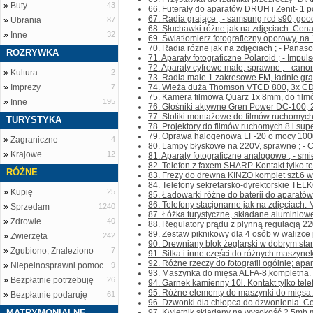
»
Buty
43
66. Futerały do aparatów DRUH i Zenit- 1 po
67. Radia grające ; - samsung rcd s90, good
»
Ubrania
87
68. Słuchawki różne jak na zdjęciach. Cena 
»
Inne
32
69. Światłomierz fotograficzny oporowy, na 1
70. Radia różne jak na zdjęciach ; - Panas
ROZRYWKA
71. Aparaty fotograficzne Polaroid ; - Impuls
72. Aparaty cyfrowe małe, sprawne ; - canon
»
Kultura
2
73. Radia małe 1 zakresowe FM, ładnie gra
»
Imprezy
7
74. Wieża duża Thomson VTCD 800, 3x CD, 
75. Kamera filmowa Quarz 1x 8mm, do filmó
»
Inne
195
76. Głośniki aktywne Gren Power DC-100, 20
77. Stoliki montażowe do filmów ruchomych 8
TURYSTYKA
78. Projektory do filmów ruchomych 8 i supe
79. Oprawa halogenowa LF-20 o mocy 1000W,
»
Zagraniczne
4
80. Lampy błyskowe na 220V, sprawne ; - Cz
»
Krajowe
12
81. Aparaty fotograficzne analogowe ; - sm
82. Telefon z faxem SHARP. Kontakt tylko tel
RÓŻNE
83. Frezy do drewna KINZO komplet szt.6 w
84. Telefony sekretarsko-dyrektorskie TEL
»
Kupię
25
85. Ładowarki różne do baterii do aparatów f
86. Telefony stacjonarne jak na zdjęciach.
»
Sprzedam
1240
87. Łóżka turystyczne, składane aluminiow
»
Zdrowie
40
88. Regulatory prądu z płynną regulacją 22
89. Zestaw piknikowy dla 4 osób w walizce pl
»
Zwierzęta
242
90. Drewniany blok żeglarski w dobrym stanie
»
Zgubiono, Znaleziono
7
91. Sitka i inne części do różnych maszynek d
92. Różne rzeczy do fotografii ogólnie; apara
»
Niepełnosprawni pomoc
9
93. Maszynka do mięsa ALFA-8,kompletna. Kon
»
Bezpłatnie potrzebuję
26
94. Garnek kamienny 10l. Kontakt tylko telef
95. Różne elementy do maszynki do mięsa.C
»
Bezpłatnie podaruję
61
96. Dzwonki dla chłopca do dzwonienia. Cena
MATRYMONIALNE
97. Kwietnik składany na wysokość 2,5mb.m