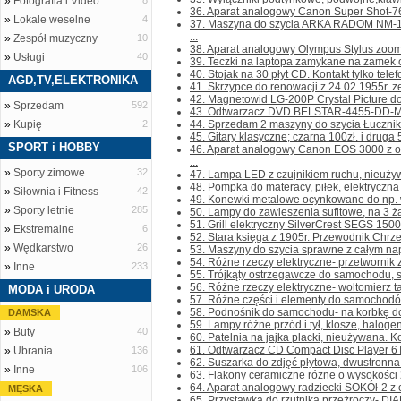
»
Fotografia i Video
8
36. Aparat analogowy Canon Super Shot-76
»
Lokale weselne
4
37. Maszyna do szycia ARKA RADOM NM-1
...
»
Zespół muzyczny
10
38. Aparat analogowy Olympus Stylus zoom 14
»
Usługi
40
39. Teczki na laptopa zamykane na zamek o
40. Stojak na 30 płyt CD. Kontakt tylko telefo
AGD,TV,ELEKTRONIKA
41. Skrzypce do renowacji z 24.02.1955r. ze
42. Magnetowid LG-200P Crystal Picture do 
»
Sprzedam
592
43. Odtwarzacz DVD BELSTAR-4455-DD-MKII b
»
Kupię
2
44. Sprzedam 2 maszyny do szycia Łucznik w
45. Gitary klasyczne; czarna 100zł. i druga 50
SPORT i HOBBY
46. Aparat analogowy Canon EOS 3000 z
...
»
Sporty zimowe
32
47. Lampa LED z czujnikiem ruchu, nieużywan
48. Pompka do materacy, piłek, elektryczna n
»
Siłownia i Fitness
42
49. Konewki metalowe ocynkowane do np. w
»
Sporty letnie
285
50. Lampy do zawieszenia sufitowe, na 3 żar
51. Grill elektryczny SilverCrest SEGS 1500W.
»
Ekstremalne
6
52. Stara księga z 1905r. Przewodnik Chrze
»
Wędkarstwo
26
53. Maszyny do szycia sprawne z całym napę
54. Różne rzeczy elektryczne- przetwornik z
»
Inne
233
55. Trójkąty ostrzegawcze do samochodu, sk
56. Różne rzeczy elektryczne- woltomierz t
MODA i URODA
57. Różne części i elementy do samochodów; 
58. Podnośnik do samochodu- na korbkę do 
DAMSKA
59. Lampy różne przód i tył, klosze, halogeny
»
Buty
40
60. Patelnia na jajka placki, nieużywana. Kon
61. Odtwarzacz CD Compact Disc Player 6T
»
Ubrania
136
62. Suszarka do zdjęć płytowa, dwustronna z
»
Inne
106
63. Flakony ceramiczne różne o wysokości 2
64. Aparat analogowy radziecki SOKÓł-2 z o
MĘSKA
65. Przystawka do rzutnika przeżroczy- DI