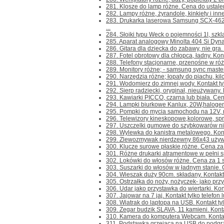
281. Klosze do lamp różne. Cena do ustalenia
282. Lampy różne, żyrandole, kinkiety i inne
283. Drukarka laserowa Samsung SCX-462
...
284. Słoiki typu Weck o pojemności 1l, szkl
285. Aparat analogowy Minolta 404 Si Dynax
286. Gitara dla dziecka do zabawy, nie gra. K
287. Fotel obrotowy dla chłopca, ładny. Kontak
288. Telefony stacjonarne, przenośne w różn
289. Monitory różne; - samsung sync maste
290. Narzędzia różne; łopaty do piachu, kilofy
291. Wodomierz do zimnej wody. Kontakt tylk
292. Sierp radziecki, oryginał, nieużywany. Ko
293. Kawiarki PICCO, czarna lub biała. Cena 
294. Lampki biurkowe Kanlux, 20W,halogenow
295. Pompki do mycia samochodu na 12V, ros
296. Telewizory kineskopowe,kolorowe, spraw
297. Uszczelki gumowe do szybkowarów niem
298. Wylewka do kanistra metalowego. Kontak
299. Zlewozmywak nierdzewny 86x43 używany
300. Klucze surowe płaskie,różne. Cena za 1 
301. Różne drukarki atramentowe w pełni sp
302. Lokówki do włosów różne. Cena za 1 szt.
303. Suszarki do włosów w ładnym stanie. C
304. Wieszak duży 90cm. składany. Kontakt ty
305. Ostrzałka do noży, nożyczek- jako przys
306. Udar jako przystawka do wiertarki. Konta
307. Jajowar na 7 jaj. Kontakt tylko telefon 
308. Wiatrak do laptopa na USB. Kontakt tylk
309. Zegar budzik SLAVA, 11 kamieni. Kontakt
310. Kamera do komputera Webcam. Kontakt t
311. Podstawka grzejąca na USB do podgrzew