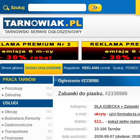
Strona główna
DODAJ OGŁOSZENIE
Regulamin
REKLAMA
cennik
Szukaj
POMOC
PRACA TARNÓW
Ogłoszenie #2338986
»
Poszukuję
314
Zabawki do piasku.
#2338986
»
Zatrudnię
769
USŁUGI
kategoria :
DLA DZIECKA » Zabawki
»
Oferuję
785
e-mail :
ukryty
-
użyj formularza 
»
Budowlane,Remonty
446
telefon :
513...
-
pokaż pełny numer
»
Gastronomiczne
13
miejscowość :
33-100 Tarnów
»
Transportowe
89
data ważności :
2026-08-07 (dodane: 2026
»
Finansowe
204