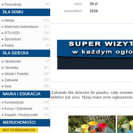
cena :
30 zł
»
Poszukuję
45
wyświetleń :
1026
DLA DOMU
»
Meble
571
»
Materiały budowlane
277
»
RTV,AGD
130
»
Sprzedam
1250
»
Kupię
10
DLA DZIECKA
»
Opiekunki
11
»
Ubranka
457
»
Wózki i Foteliki
146
»
Zabawki
322
»
Inne
365
Zabawki dla dziecka do piasku, cały zestaw.
NAUKA I EDUKACJA
telefon lub sms. Niżej mam inne ogłoszenia
»
Korepetycje
141
»
Kursy i Szkolenia
185
»
Książki i Podręczniki
341
NIERUCHOMOŚCI
BEZ POŚREDNIKÓW