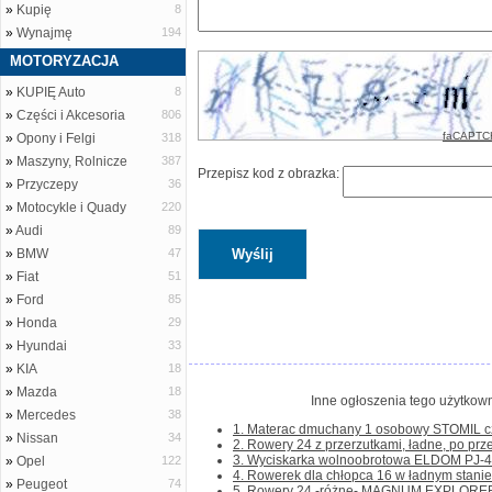
»
Kupię
8
»
Wynajmę
194
MOTORYZACJA
»
KUPIĘ Auto
8
»
Części i Akcesoria
806
faCAPTC
»
Opony i Felgi
318
»
Maszyny, Rolnicze
387
Przepisz kod z obrazka:
»
Przyczepy
36
»
Motocykle i Quady
220
»
Audi
89
»
BMW
47
»
Fiat
51
»
Ford
85
»
Honda
29
»
Hyundai
33
»
KIA
18
»
Mazda
18
Inne ogłoszenia tego użytkown
»
Mercedes
38
1. Materac dmuchany 1 osobowy STOMIL cze
»
Nissan
34
2. Rowery 24 z przerzutkami, ładne, po prze
3. Wyciskarka wolnoobrotowa ELDOM PJ-405 
»
Opel
122
4. Rowerek dla chłopca 16 w ładnym stanie. D
»
Peugeot
74
5. Rowery 24 -różne- MAGNUM EXPLORER