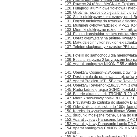
127. Rowery 24 różne- MAGNUM Explorer-s
128. Hulajnogi aluminiowe fioletowa i niebie
129. Gilotyna, nożyce do cięcia blachy przyk
130. Silnik elektryczny kołnierzowy, prod. B
131. Drążek metalowy do rowerka dziecinnego
132. Multimetr cyfrowy,radziecki MP-12. Konta
133. Mierniki elektryczne różne; - Miernik 
134. Elektro-konstruktor-zestaw edukacyjny d
135. Obraz olejny,stary na płótnie- kwiaty o
136. Mały, dziecinny konstruktor -składanka 
137. Telefon stacjonarny z czasów PRL-
...
138. Fotelik do samochodu dla niemowlaka 
139. Butla turystyczna 2 kg. z gazem bez paln
140. Aparat analogowy NIKON F-55 z ob
...
141. Obiektyw Cosinon-2,8/55mm. z gwintem
142. Deska mała do prasowania rękawów, sp
143. Aparat Praktica- MTL-5B oraz Revuefl
144. Obiektyw Revuenon-2,8/135mm. z gwin
145. Radia ładnie grające SONIC. Kontakt tyl
146. Baterie-akumulatorki TRONIC R-20, 4
147. Miernik serwisowy polskiRLC-E317 E, n
148. Przystawki do rzutnika do slajdów Diap
149. Odważniki aptekarskie do 100g, kompl
150. Koreks do wywoływania filmów 35mm.-m
151. śrubunki mosiężne różne, Cena do ustale
152. Aparat cyfrowy Panasonic lumix DMC FZ
153. Aparat cyfrowy Panasonic Lumix DMC F
154. Aparat analogowy CANON PRIMA SU
wszyst ...
155. Walkmam ze słuchawkami na 2 baterie R