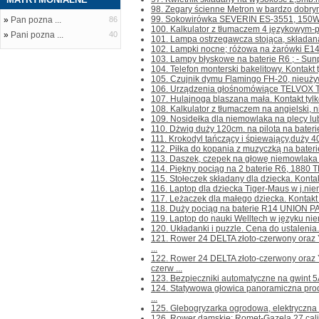
98. Zegary ścienne Metron w bardzo dobrym 
99. Sokowirówka SEVERIN ES-3551, 150W, 
»
Pan pozna ...
86
100. Kalkulator z tłumaczem 4 językowym-pol
»
Pani pozna ...
40
101. Lampa ostrzegawcza stojąca, składana,
102. Lampki nocne; różowa na żarówki E14 - 
103. Lampy błyskowe na baterie R6 ; - Sun
104. Telefon monterski bakelitowy. Kontakt ty
105. Czujnik dymu Flamingo FH-20, nieużywan
106. Urządzenia głośnomówiące TELVOX TL-
107. Hulajnoga blaszana mała. Kontakt tylko 
108. Kalkulator z tłumaczem na angielski, nie
109. Nosidełka dla niemowlaka na plecy lub 
110. Dżwig duży 120cm. na pilota na baterie
111. Krokodyl tańczący i śpiewający,duży 40
112. Piłka do kopania z muzyczką na baterie. 
113. Daszek, czepek na głowę niemowlaka do
114. Piękny pociąg na 2 baterie R6, 1880 T
115. Stołeczek składany dla dziecka. Kontakt 
116. Laptop dla dziecka Tiger-Maus w j.niemi
117. Leżaczek dla małego dziecka. Kontakt ty
118. Duży pociąg na baterie R14 UNION PAC
119. Laptop do nauki Welltech w języku niem
120. Układanki i puzzle. Cena do ustalenia. K
121. Rower 24 DELTA złoto-czerwony ora
...
122. Rower 24 DELTA złoto-czerwony or
czerw ...
123. Bezpieczniki automatyczne na gwint 5A 
124. Statywowa głowica panoramiczna pr
...
125. Glebogryzarka ogrodowa, elektryczna H
126. Rower damskie; Romet-Gazela 27 cali,z 