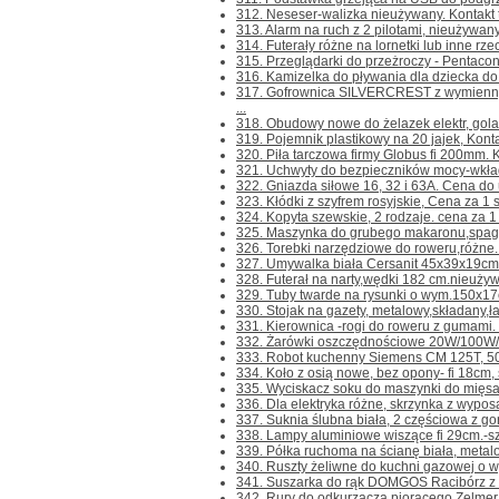
312. Neseser-walizka nieużywany. Kontakt ty
313. Alarm na ruch z 2 pilotami, nieużywany. 
314. Futerały różne na lornetki lub inne rzec
315. Przeglądarki do przeżroczy - Pentacon
316. Kamizelka do pływania dla dziecka do 3 
317. Gofrownica SILVERCREST z wymienny
...
318. Obudowy nowe do żelazek elektr, golark
319. Pojemnik plastikowy na 20 jajek, Kontakt
320. Piła tarczowa firmy Globus fi 200mm. Kon
321. Uchwyty do bezpieczników mocy-wkłada
322. Gniazda siłowe 16, 32 i 63A. Cena do us
323. Kłódki z szyfrem rosyjskie, Cena za 1 szt
324. Kopyta szewskie, 2 rodzaje. cena za 1 sz
325. Maszynka do grubego makaronu,spagetti
326. Torebki narzędziowe do roweru,różne. 
327. Umywalka biała Cersanit 45x39x19cm. 
328. Futerał na narty,wędki 182 cm.nieużywan
329. Tuby twarde na rysunki o wym.150x17c
330. Stojak na gazety, metalowy,składany,ładn
331. Kierownica -rogi do roweru z gumami. Ko
332. Żarówki oszczędnościowe 20W/100W/,
333. Robot kuchenny Siemens CM 125T, 500
334. Koło z osią nowe, bez opony- fi 18cm, 
335. Wyciskacz soku do maszynki do mięsa nr
336. Dla elektryka różne, skrzynka z wyposa
337. Suknia ślubna biała, 2 częściowa z gor
338. Lampy aluminiowe wiszące fi 29cm.-szt.1 
339. Półka ruchoma na ścianę biała, metalo
340. Ruszty żeliwne do kuchni gazowej o w
341. Suszarka do rąk DOMGOS Racibórz z lu
342. Rury do odkurzacza piorącego Zelmer W