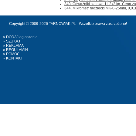
343. Odważniki stalowe 1 i 2x2 kg. Cena za w
344. Mikrometr radziecki MK-0-25mm, 0,01m
Copyright © 2009-2026 TARNOWIAK.PL - Wszelkie prawa zastrzeżone!
» DODAJ ogloszenie
» SZUKAJ
» REKLAMA
» REGULAMIN
» POMOC
» KONTAKT