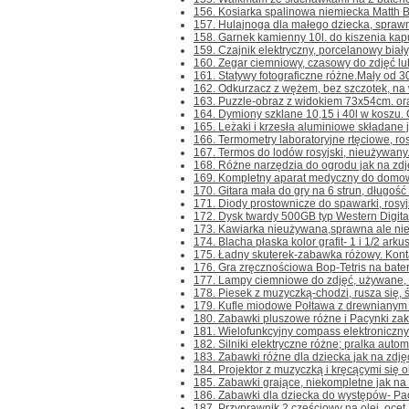
156. Kosiarka spalinowa niemiecka Matth B
157. Hulajnoga dla małego dziecka, sprawna.
158. Garnek kamienny 10l. do kiszenia kapus
159. Czajnik elektryczny, porcelanowy biały,
160. Zegar ciemniowy, czasowy do zdjęć lub 
161. Statywy fotograficzne różne.Mały od 3
162. Odkurzacz z wężem, bez szczotek, na 
163. Puzzle-obraz z widokiem 73x54cm. or
164. Dymiony szklane 10,15 i 40l w koszu. C
165. Leżaki i krzesła aluminiowe składane j
166. Termometry laboratoryjne rtęciowe, ros
167. Termos do lodów rosyjski, nieużywany. 
168. Różne narzędzia do ogrodu jak na zdjęc
169. Kompletny aparat medyczny do domowej 
170. Gitara mała do gry na 6 strun, długość 
171. Diody prostownicze do spawarki, rosyj
172. Dysk twardy 500GB typ Western Digita
173. Kawiarka nieużywana,sprawna ale nieko
174. Blacha płaska kolor grafit- 1 i 1/2 arku
175. Ładny skuterek-zabawka różowy. Kontakt
176. Gra zręcznościowa Bop-Tetris na baterie
177. Lampy ciemniowe do zdjęć, używane, z 
178. Piesek z muzyczką-chodzi, rusza się, św
179. Kufle miodowe Połtawa z drewnianym u
180. Zabawki pluszowe różne i Pacynki zakł
181. Wielofunkcyjny compass elektroniczny. K
182. Silniki elektryczne różne; pralka autom
183. Zabawki różne dla dziecka jak na zdjęc
184. Projektor z muzyczką i kręcącymi się o
185. Zabawki grające, niekompletne jak na z
186. Zabawki dla dziecka do występów- Pacy
187. Przyprawnik 2 częściowy na olej, ocet, 