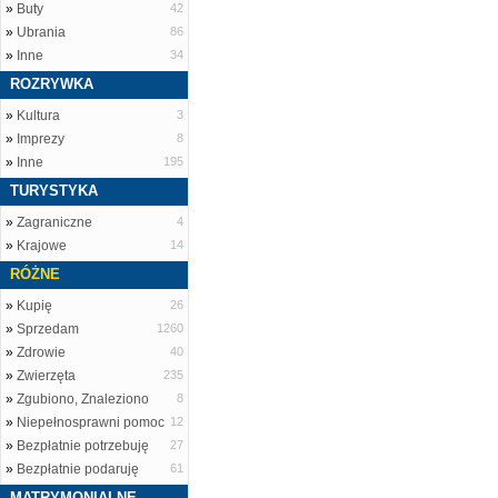
»
Buty
42
»
Ubrania
86
»
Inne
34
ROZRYWKA
»
Kultura
3
»
Imprezy
8
»
Inne
195
TURYSTYKA
»
Zagraniczne
4
»
Krajowe
14
RÓŻNE
»
Kupię
26
»
Sprzedam
1260
»
Zdrowie
40
»
Zwierzęta
235
»
Zgubiono, Znaleziono
8
»
Niepełnosprawni pomoc
12
»
Bezpłatnie potrzebuję
27
»
Bezpłatnie podaruję
61
MATRYMONIALNE