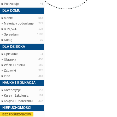
»
Poszukuję
45
DLA DOMU
»
Meble
583
»
Materiały budowlane
277
»
RTV,AGD
125
»
Sprzedam
1183
»
Kupię
10
DLA DZIECKA
»
Opiekunki
11
»
Ubranka
458
»
Wózki i Foteliki
150
»
Zabawki
325
»
Inne
365
NAUKA I EDUKACJA
»
Korepetycje
143
»
Kursy i Szkolenia
181
»
Książki i Podręczniki
337
NIERUCHOMOŚCI
BEZ POŚREDNIKÓW