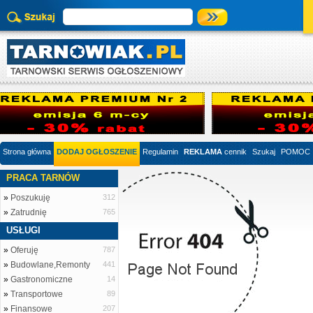
Strona główna
DODAJ OGŁOSZENIE
Regulamin
REKLAMA
cennik
Szukaj
POMOC
PRACA TARNÓW
»
Poszukuję
312
»
Zatrudnię
765
USŁUGI
»
Oferuję
787
»
Budowlane,Remonty
441
»
Gastronomiczne
14
»
Transportowe
89
»
Finansowe
207