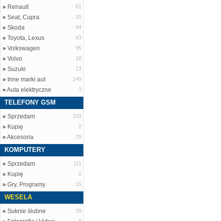
»
Renault
61
»
Seat, Cupra
20
»
Skoda
44
»
Toyota, Lexus
43
»
Volkswagen
95
»
Volvo
18
»
Suzuki
13
»
Inne marki aut
149
»
Auta elektryczne
3
TELEFONY GSM
»
Sprzedam
103
»
Kupię
2
»
Akcesoria
29
KOMPUTERY
»
Sprzedam
111
»
Kupię
0
»
Gry, Programy
15
WESELA
»
Suknie ślubne
28