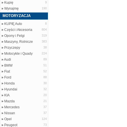
»
Kupię
9
»
Wynajmę
190
MOTORYZACJA
»
KUPIĘ Auto
8
»
Części i Akcesoria
804
»
Opony i Felgi
319
»
Maszyny, Rolnicze
383
»
Przyczepy
38
»
Motocykle i Quady
224
»
Audi
89
»
BMW
51
»
Fiat
52
»
Ford
88
»
Honda
30
»
Hyundai
32
»
KIA
20
»
Mazda
21
»
Mercedes
37
»
Nissan
37
»
Opel
124
»
Peugeot
73