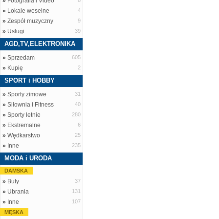
»
Fotografia i Video
8
»
Lokale weselne
4
»
Zespół muzyczny
9
»
Usługi
39
AGD,TV,ELEKTRONIKA
»
Sprzedam
605
»
Kupię
2
SPORT i HOBBY
»
Sporty zimowe
31
»
Siłownia i Fitness
40
»
Sporty letnie
280
»
Ekstremalne
6
»
Wędkarstwo
25
»
Inne
235
MODA i URODA
DAMSKA
»
Buty
37
»
Ubrania
131
»
Inne
107
MĘSKA