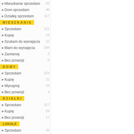
»
Mieszkanie sprzedam
93
»
Dom sprzedam
46
»
Działkę sprzedam
117
M I E S Z K A N I A
»
Sprzedam
221
»
Kupię
19
»
Szukam do wynajęcia
22
»
Mam do wynajęcia
294
»
Zamienię
3
»
Bez prowizji
5
D O M Y
»
Sprzedam
223
»
Kupię
21
»
Wynajmę
29
»
Bez prowizji
4
D Z I A Ł K I
»
Sprzedam
317
»
Kupię
29
»
Bez prowizji
17
LOKALE
»
Sprzedam
32