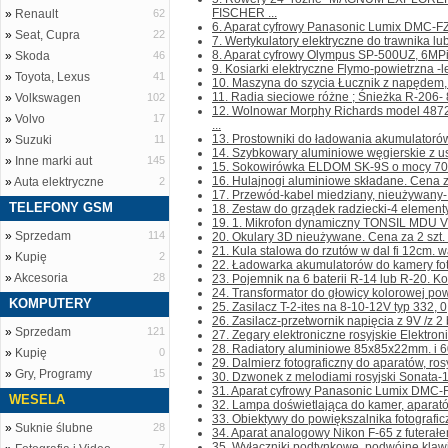
FISCHER ...
»
Renault
62
6. Aparat cyfrowy Panasonic Lumix DMC-FZ-
»
Seat, Cupra
22
7. Wertykulatory elektryczne do trawnika lub
8. Aparat cyfrowy Olympus SP-500UZ, 6MPi, 
»
Skoda
46
9. Kosiarki elektryczne Flymo-powietrzna -
»
Toyota, Lexus
41
10. Maszyna do szycia Łucznik z napędem, 
11. Radia sieciowe różne ; Śnieżka R-206- 80
»
Volkswagen
102
12. Wolnowar Morphy Richards model 487
»
Volvo
17
...
13. Prostowniki do ładowania akumulatorów
»
Suzuki
11
14. Szybkowary aluminiowe węgierskie z us
»
Inne marki aut
145
15. Sokowirówka ELDOM SK-9S o mocy 700W
16. Hulajnogi aluminiowe składane. Cena za 1
»
Auta elektryczne
2
17. Przewód-kabel miedziany, nieużywany- pł
TELEFONY GSM
18. Zestaw do grządek radziecki-4 elementy-
19. 1. Mikrofon dynamiczny TONSIL MDU VI
»
Sprzedam
114
20. Okulary 3D nieużywane. Cena za 2 szt. Ko
21. Kula stalowa do rzutów w dal fi 12cm. wa
»
Kupię
2
22. Ładowarka akumulatorów do kamery foto
»
Akcesoria
28
23. Pojemnik na 6 baterii R-14 lub R-20. Kont
24. Transformator do głowicy kolorowej pow
KOMPUTERY
25. Zasilacz T-2-ites na 8-10-12V typ 332, 0,
26. Zasilacz-przetwornik napięcia z 9V /z 2 ba
»
Sprzedam
121
27. Zegary elektroniczne rosyjskie Elektroni
28. Radiatory aluminiowe 85x85x22mm. i 6
»
Kupię
0
29. Dalmierz fotograficzny do aparatów, rosyj
»
Gry, Programy
15
30. Dzwonek z melodiami rosyjski Sonata-1,
31. Aparat cyfrowy Panasonic Lumix DMC-FZ
WESELA
32. Lampa doświetlająca do kamer, aparató
33. Obiektywy do powiększalnika fotograficz
»
Suknie ślubne
28
34. Aparat analogowy Nikon F-65 z futerałem
35. Wyłączniki podtynkowe, podwójne,klawis