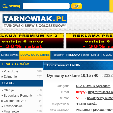
Strona główna
DODAJ OGŁOSZENIE
Regulamin
REKLAMA
cennik
Szukaj
POMOC
PRACA TARNÓW
Ogłoszenie #2332086
»
Poszukuję
310
Dymiony szklane 10,15 i 40l.
#2332
»
Zatrudnię
767
USŁUGI
kategoria :
DLA DOMU » Sprzedam
»
Oferuję
798
e-mail :
ukryty
-
użyj formularza 
»
Budowlane,Remonty
446
telefon :
513...
-
pokaż pełny numer
»
Gastronomiczne
14
miejscowość :
33-100 Tarnów
»
Transportowe
89
data ważności :
2026-08-13 (dodane: 2026
»
Finansowe
198