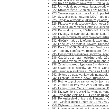
220. Koła do różnych rowerów; 16,20,24,26
221. Uchwyty do podwieszenia przewodów,k
222. Krawaty różne. Cena za 1 szt. Kontakt t
223. Suwaki logarytmiczne z Instrukcją obsł
224. Szczotka-odkurzacz na 220V, mała ale c
225. Języki w 4 tygodnie jak na zdjęciach; - 
226. Płaszczyk p. deszczowy dla chłopca 98/1
227. Wkładki do zamków Gerda z 3 kluczami
228. Kalkulatory różne; ElWRO-141, LEXIBOO
229. Przełącznik sygnału Manhattan Data Tra
230. Miernik-multimetr wskazówkowy radzie
231. Głośnik mały do telefonu,nieużywany. Ko
232. Łańcuchy do motora i rowera. Długość
233. Koła 185/60R15 od Renault Modus a rac
234. Telefony komórkowe różne stare różne 
235. Deskorolka plastikowa, sprawna. Kontakt
236. Części do armaty mosiężnej ; lufa- 27cm.
237. Latarka sygnalizacyjna biało-zielono-cz
238. Żelazko starego typu oraz 2 wkłady ce
239. Otwieracz do słoików typu Weck. Cena za
240. Termosy plastikowe 2l. Cena za 1 szt. Ko
241. Syfony do gazowania wody na naboje. 
242. Piloty do TV różne, nowe i używane. Ce
243. Różne części do samochodów jak na zdj
244. Zamek elektryczny 8-24 V zmienny. do br
245. Lampy różne. Cena do uzgodnienia. Kont
246. Krzywomierz rosyjski /kurwimetr/. Kontak
247. Język angielski na CD. Cena do uzgodni
248. Perkusja elektroniczna do Nintendo. Kont
249. - Głośniki duże fi 26cm. szt.2 PW-250-
250. Wylewki do baterii do wody starego ty
251. Maszyny do pisania w idealnym stanie