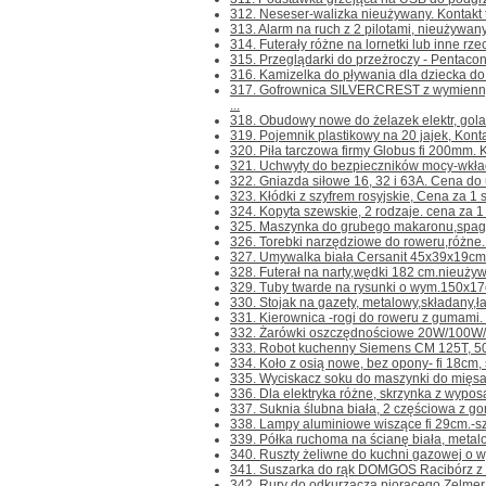
312. Neseser-walizka nieużywany. Kontakt ty
313. Alarm na ruch z 2 pilotami, nieużywany. 
314. Futerały różne na lornetki lub inne rzec
315. Przeglądarki do przeżroczy - Pentacon
316. Kamizelka do pływania dla dziecka do 3 
317. Gofrownica SILVERCREST z wymienny
...
318. Obudowy nowe do żelazek elektr, golark
319. Pojemnik plastikowy na 20 jajek, Kontakt
320. Piła tarczowa firmy Globus fi 200mm. Kon
321. Uchwyty do bezpieczników mocy-wkłada
322. Gniazda siłowe 16, 32 i 63A. Cena do us
323. Kłódki z szyfrem rosyjskie, Cena za 1 szt
324. Kopyta szewskie, 2 rodzaje. cena za 1 sz
325. Maszynka do grubego makaronu,spagetti
326. Torebki narzędziowe do roweru,różne. 
327. Umywalka biała Cersanit 45x39x19cm. 
328. Futerał na narty,wędki 182 cm.nieużywan
329. Tuby twarde na rysunki o wym.150x17c
330. Stojak na gazety, metalowy,składany,ładn
331. Kierownica -rogi do roweru z gumami. Ko
332. Żarówki oszczędnościowe 20W/100W/,
333. Robot kuchenny Siemens CM 125T, 500
334. Koło z osią nowe, bez opony- fi 18cm, 
335. Wyciskacz soku do maszynki do mięsa nr
336. Dla elektryka różne, skrzynka z wyposa
337. Suknia ślubna biała, 2 częściowa z gor
338. Lampy aluminiowe wiszące fi 29cm.-szt.1 
339. Półka ruchoma na ścianę biała, metalo
340. Ruszty żeliwne do kuchni gazowej o w
341. Suszarka do rąk DOMGOS Racibórz z lu
342. Rury do odkurzacza piorącego Zelmer W