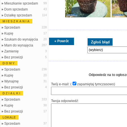
»
Mieszkanie sprzedam
99
»
Dom sprzedam
43
»
Działkę sprzedam
114
M I E S Z K A N I A
»
Sprzedam
228
»
Kupię
17
»
Szukam do wynajęcia
20
« Powrót
»
Mam do wynajęcia
287
»
Zamienię
3
»
Bez prowizji
5
D O M Y
»
Sprzedam
236
Odpowiedz na to ogłosz
»
Kupię
20
»
Wynajmę
31
Twój e-mail: (
zapamiętaj tymczasowo
)
»
Bez prowizji
4
D Z I A Ł K I
»
Sprzedam
333
Twoja odpowiedź:
»
Kupię
30
»
Bez prowizji
17
LOKALE
»
Sprzedam
37