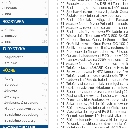
»
Buty
38
66. Futerały do aparatów DRUH i Zenit- 1 po
67. Radia grające ; - samsung rcd s90, good
»
Ubrania
86
68. Słuchawki różne jak na zdjęciach. Cena 
»
Inne
34
69. Światłomierz fotograficzny oporowy, na 1
70. Radia różne jak na zdjęciach ; - Panas
ROZRYWKA
71. Aparaty fotograficzne Polaroid ; - Impuls
72. Aparaty cyfrowe małe, sprawne ; - canon
»
Kultura
2
73. Radia małe 1 zakresowe FM, ładnie gra
»
Imprezy
7
74. Wieża duża Thomson VTCD 800, 3x CD, 
75. Kamera filmowa Quarz 1x 8mm, do filmó
»
Inne
196
76. Głośniki aktywne Gren Power DC-100, 20
77. Stoliki montażowe do filmów ruchomych 8
TURYSTYKA
78. Projektory do filmów ruchomych 8 i supe
79. Oprawa halogenowa LF-20 o mocy 1000W,
»
Zagraniczne
4
80. Lampy błyskowe na 220V, sprawne ; - Cz
»
Krajowe
14
81. Aparaty fotograficzne analogowe ; - sm
82. Telefon z faxem SHARP. Kontakt tylko tel
RÓŻNE
83. Frezy do drewna KINZO komplet szt.6 w
84. Telefony sekretarsko-dyrektorskie TEL
»
Kupię
25
85. Ładowarki różne do baterii do aparatów f
86. Telefony stacjonarne jak na zdjęciach.
»
Sprzedam
1279
87. Łóżka turystyczne, składane aluminiow
»
Zdrowie
41
88. Regulatory prądu z płynną regulacją 22
89. Zestaw piknikowy dla 4 osób w walizce pl
»
Zwierzęta
238
90. Drewniany blok żeglarski w dobrym stanie
»
Zgubiono, Znaleziono
7
91. Sitka i inne części do różnych maszynek d
92. Różne rzeczy do fotografii ogólnie; apara
»
Niepełnosprawni pomoc
10
93. Maszynka do mięsa ALFA-8,kompletna. Kon
»
Bezpłatnie potrzebuję
27
94. Garnek kamienny 10l. Kontakt tylko telef
95. Różne elementy do maszynki do mięsa.C
»
Bezpłatnie podaruję
59
96. Dzwonki dla chłopca do dzwonienia. Cena
MATRYMONIALNE
97. Kwietnik składany na wysokość 2,5mb.m