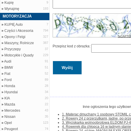
»
Kupię
9
»
Wynajmę
193
MOTORYZACJA
»
KUPIĘ Auto
7
»
Części i Akcesoria
794
faCAPTC
»
Opony i Felgi
327
»
Maszyny, Rolnicze
387
Przepisz kod z obrazka:
»
Przyczepy
37
»
Motocykle i Quady
229
»
Audi
91
»
BMW
51
»
Fiat
52
»
Ford
89
»
Honda
28
»
Hyundai
34
»
KIA
20
»
Mazda
22
Inne ogłoszenia tego użytkown
»
Mercedes
43
1. Materac dmuchany 1 osobowy STOMIL cze
»
Nissan
35
2. Rowery 24 z przerzutkami, ładne, po prze
3. Wyciskarka wolnoobrotowa ELDOM PJ-405 
»
Opel
123
4. Rowerek dla chłopca 16 w ładnym stanie. D
»
Peugeot
74
5. Rowery 24 -różne- MAGNUM EXPLORER