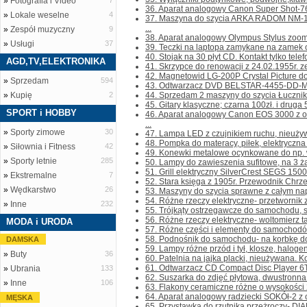
»
Fotografia i Video
7
36. Aparat analogowy Canon Super Shot-76
»
Lokale weselne
4
37. Maszyna do szycia ARKA RADOM NM-1
...
»
Zespół muzyczny
9
38. Aparat analogowy Olympus Stylus zoom 14
»
Usługi
37
39. Teczki na laptopa zamykane na zamek o
40. Stojak na 30 płyt CD. Kontakt tylko telefo
AGD,TV,ELEKTRONIKA
41. Skrzypce do renowacji z 24.02.1955r. ze
42. Magnetowid LG-200P Crystal Picture do 
»
Sprzedam
594
43. Odtwarzacz DVD BELSTAR-4455-DD-MKII b
»
Kupię
2
44. Sprzedam 2 maszyny do szycia Łucznik w
45. Gitary klasyczne; czarna 100zł. i druga 50
SPORT i HOBBY
46. Aparat analogowy Canon EOS 3000 z
...
»
Sporty zimowe
30
47. Lampa LED z czujnikiem ruchu, nieużywan
48. Pompka do materacy, piłek, elektryczna n
»
Siłownia i Fitness
42
49. Konewki metalowe ocynkowane do np. w
»
Sporty letnie
285
50. Lampy do zawieszenia sufitowe, na 3 żar
51. Grill elektryczny SilverCrest SEGS 1500W.
»
Ekstremalne
7
52. Stara księga z 1905r. Przewodnik Chrze
»
Wędkarstwo
26
53. Maszyny do szycia sprawne z całym napę
54. Różne rzeczy elektryczne- przetwornik z
»
Inne
232
55. Trójkąty ostrzegawcze do samochodu, sk
56. Różne rzeczy elektryczne- woltomierz t
MODA i URODA
57. Różne części i elementy do samochodów; 
58. Podnośnik do samochodu- na korbkę do 
DAMSKA
59. Lampy różne przód i tył, klosze, halogeny
»
Buty
36
60. Patelnia na jajka placki, nieużywana. Kon
61. Odtwarzacz CD Compact Disc Player 6T
»
Ubrania
133
62. Suszarka do zdjęć płytowa, dwustronna z
»
Inne
106
63. Flakony ceramiczne różne o wysokości 2
64. Aparat analogowy radziecki SOKÓł-2 z o
MĘSKA
65. Przystawka do rzutnika przeżroczy- DI