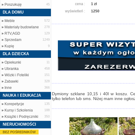
cena :
1 zł
»
Poszukuję
45
wyświetleń :
1250
DLA DOMU
»
Meble
572
»
Materiały budowlane
278
»
RTV,AGD
129
»
Sprzedam
1249
»
Kupię
9
DLA DZIECKA
»
Opiekunki
11
»
Ubranka
458
»
Wózki i Foteliki
151
»
Zabawki
328
»
Inne
366
Dymiony szklane 10,15 i 40l w koszu. Ce
NAUKA I EDUKACJA
tylko telefon lub sms. Niżej mam inne ogłos
»
Korepetycje
135
»
Kursy i Szkolenia
188
»
Książki i Podręczniki
350
NIERUCHOMOŚCI
BEZ POŚREDNIKÓW