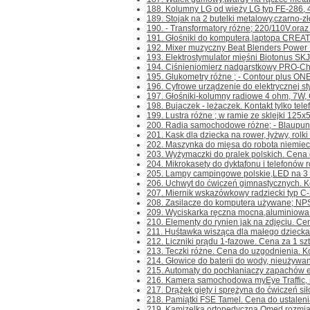
188. Kolumny LG od wieży LG typ FE-286, 
189. Stojak na 2 butelki metalowy,czarno-zł
190. - Transformatory różne; 220/110V.oraz 
191. Głośniki do komputera,laptopa CREAT
192. Mixer muzyczny Beat Blenders Power Roc
193. Elektrostymulator mięśni Biotonus SKJ-0
194. Ciśnieniomierz nadgarstkowy PRO-Check
195. Glukometry różne ; - Contour plus ONE- 
196. Cyfrowe urządzenie do elektrycznej sty
197. Głośniki-kolumny radiowe 4 ohm, 7W, Ce
198. Bujaczek - leżaczek. Kontakt tylko telef
199. Lustra różne ; w ramie ze sklejki 125x5
200. Radia samochodowe różne; - Blaupunk
201. Kask dla dziecka na rower, łyżwy, rolki i 
202. Maszynka do mięsa do robota niemieck
203. Wyżymaczki do pralek polskich. Cena d
204. Mikrokasety do dyktafonu i telefonów r
205. Lampy campingowe polskie,LED na 3 ba
206. Uchwyt do ćwiczeń gimnastycznych. Kont
207. Miernik wskazówkowy radziecki typ C-20
208. Zasilacze do komputera używane; NP
209. Wyciskarka ręczna mocna,aluminiowa 
210. Elementy do rynien jak na zdjęciu. Cena
211. Huśtawka wisząca dla małego dziecka Li
212. Liczniki prądu 1-fazowe. Cena za 1 szt. 
213. Teczki różne. Cena do uzgodnienia. Kont
214. Głowice do baterii do wody, nieużywane
215. Automaty do pochłaniaczy zapachów ele
216. Kamera samochodowa myEye Traffic, ni
217. Drążek gięty i sprężyna do ćwiczeń siło
218. Pamiątki FSE Tamel. Cena do ustalenia. 
219. Kamizelka ortopedyczna Qmed,rozmiar 