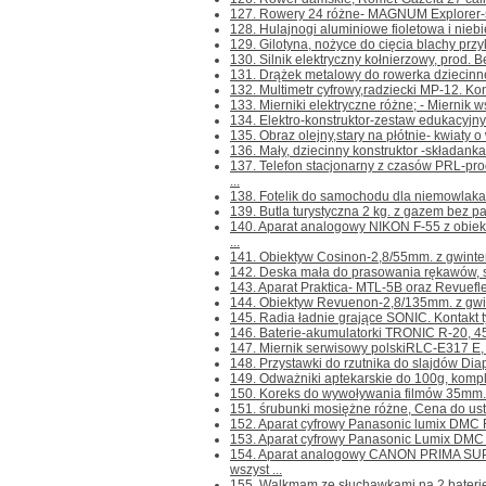
127. Rowery 24 różne- MAGNUM Explorer-s
128. Hulajnogi aluminiowe fioletowa i niebie
129. Gilotyna, nożyce do cięcia blachy przyk
130. Silnik elektryczny kołnierzowy, prod. B
131. Drążek metalowy do rowerka dziecinnego
132. Multimetr cyfrowy,radziecki MP-12. Konta
133. Mierniki elektryczne różne; - Miernik 
134. Elektro-konstruktor-zestaw edukacyjny d
135. Obraz olejny,stary na płótnie- kwiaty o
136. Mały, dziecinny konstruktor -składanka 
137. Telefon stacjonarny z czasów PRL-
...
138. Fotelik do samochodu dla niemowlaka 
139. Butla turystyczna 2 kg. z gazem bez paln
140. Aparat analogowy NIKON F-55 z ob
...
141. Obiektyw Cosinon-2,8/55mm. z gwintem
142. Deska mała do prasowania rękawów, sp
143. Aparat Praktica- MTL-5B oraz Revuefl
144. Obiektyw Revuenon-2,8/135mm. z gwin
145. Radia ładnie grające SONIC. Kontakt tyl
146. Baterie-akumulatorki TRONIC R-20, 4
147. Miernik serwisowy polskiRLC-E317 E, n
148. Przystawki do rzutnika do slajdów Diap
149. Odważniki aptekarskie do 100g, kompl
150. Koreks do wywoływania filmów 35mm.-m
151. śrubunki mosiężne różne, Cena do ustale
152. Aparat cyfrowy Panasonic lumix DMC FZ
153. Aparat cyfrowy Panasonic Lumix DMC F
154. Aparat analogowy CANON PRIMA SU
wszyst ...
155. Walkmam ze słuchawkami na 2 baterie R