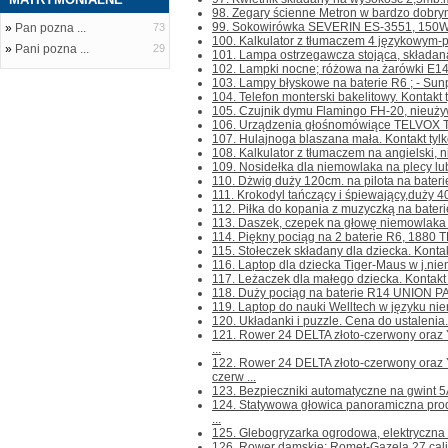
98. Zegary ścienne Metron w bardzo dobrym 
99. Sokowirówka SEVERIN ES-3551, 150W, 
»
Pan pozna ...
73
100. Kalkulator z tłumaczem 4 językowym-pol
»
Pani pozna ...
29
101. Lampa ostrzegawcza stojąca, składana,
102. Lampki nocne; różowa na żarówki E14 - 
103. Lampy błyskowe na baterie R6 ; - Sun
104. Telefon monterski bakelitowy. Kontakt ty
105. Czujnik dymu Flamingo FH-20, nieużywan
106. Urządzenia głośnomówiące TELVOX TL-
107. Hulajnoga blaszana mała. Kontakt tylko 
108. Kalkulator z tłumaczem na angielski, nie
109. Nosidełka dla niemowlaka na plecy lub 
110. Dżwig duży 120cm. na pilota na baterie
111. Krokodyl tańczący i śpiewający,duży 40
112. Piłka do kopania z muzyczką na baterie. 
113. Daszek, czepek na głowę niemowlaka do
114. Piękny pociąg na 2 baterie R6, 1880 T
115. Stołeczek składany dla dziecka. Kontakt 
116. Laptop dla dziecka Tiger-Maus w j.niemi
117. Leżaczek dla małego dziecka. Kontakt ty
118. Duży pociąg na baterie R14 UNION PAC
119. Laptop do nauki Welltech w języku niem
120. Układanki i puzzle. Cena do ustalenia. K
121. Rower 24 DELTA złoto-czerwony ora
...
122. Rower 24 DELTA złoto-czerwony or
czerw ...
123. Bezpieczniki automatyczne na gwint 5A 
124. Statywowa głowica panoramiczna pr
...
125. Glebogryzarka ogrodowa, elektryczna H
126. Rower damskie; Romet-Gazela 27 cali,z 