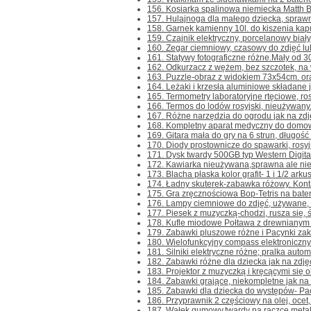
156. Kosiarka spalinowa niemiecka Matth B
157. Hulajnoga dla małego dziecka, sprawna.
158. Garnek kamienny 10l. do kiszenia kapus
159. Czajnik elektryczny, porcelanowy biały,
160. Zegar ciemniowy, czasowy do zdjęć lub 
161. Statywy fotograficzne różne.Mały od 3
162. Odkurzacz z wężem, bez szczotek, na 
163. Puzzle-obraz z widokiem 73x54cm. or
164. Leżaki i krzesła aluminiowe składane j
165. Termometry laboratoryjne rtęciowe, ros
166. Termos do lodów rosyjski, nieużywany. 
167. Różne narzędzia do ogrodu jak na zdjęc
168. Kompletny aparat medyczny do domowej 
169. Gitara mała do gry na 6 strun, długość 
170. Diody prostownicze do spawarki, rosyj
171. Dysk twardy 500GB typ Western Digita
172. Kawiarka nieużywana,sprawna ale nieko
173. Blacha płaska kolor grafit- 1 i 1/2 arku
174. Ładny skuterek-zabawka różowy. Kontakt
175. Gra zręcznościowa Bop-Tetris na baterie
176. Lampy ciemniowe do zdjęć, używane, z 
177. Piesek z muzyczką-chodzi, rusza się, św
178. Kufle miodowe Połtawa z drewnianym u
179. Zabawki pluszowe różne i Pacynki zakł
180. Wielofunkcyjny compass elektroniczny. K
181. Silniki elektryczne różne; pralka autom
182. Zabawki różne dla dziecka jak na zdjęc
183. Projektor z muzyczką i kręcącymi się o
184. Zabawki grające, niekompletne jak na z
185. Zabawki dla dziecka do występów- Pacy
186. Przyprawnik 2 częściowy na olej, ocet, 
187. Wałek gumowy,twardy na rączce metalowe