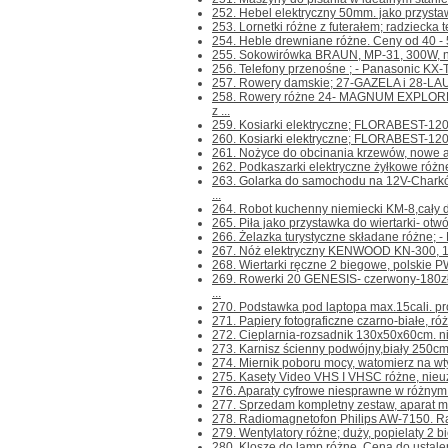
252. Hebel elektryczny 50mm. jako przystaw
253. Lornetki różne z futerałem; radziecka te
254. Heble drewniane różne. Ceny od 40 - 50z
255. Sokowirówka BRAUN, MP-31, 300W, nie
256. Telefony przenośne ; - Panasonic KX-
257. Rowery damskie; 27-GAZELA i 28-LAURA
258. Rowery różne 24- MAGNUM EXPLORE
z ...
259. Kosiarki elektryczne; FLORABEST-120
260. Kosiarki elektryczne; FLORABEST-1200
261. Nożyce do obcinania krzewów, nowe a
262. Podkaszarki elektryczne żyłkowe różn
263. Golarka do samochodu na 12V-Chark
...
264. Robot kuchenny niemiecki KM-8,cały du
265. Piła jako przystawka do wiertarki- otwó
266. Żelazka turystyczne składane różne; -
267. Nóż elektryczny KENWOOD KN-300, 100
268. Wiertarki ręczne 2 biegowe, polskie PW
269. Rowerki 20 GENESIS- czerwony-180z
...
270. Podstawka pod laptopa max.15cali. prod.
271. Papiery fotograficzne czarno-białe, różn
272. Cieplarnia-rozsadnik 130x50x60cm. n
273. Karnisz ścienny podwójny,biały 250cm.
274. Miernik poboru mocy, watomierz na wtyc
275. Kasety Video VHS I VHSC różne, nieuż
276. Aparaty cyfrowe niesprawne w różnym s
277. Sprzedam kompletny zestaw, aparat m
278. Radiomagnetofon Philips AW-7150. Rad
279. Wentylatory różne; duży, popielaty 2 bi
280. Klosze do lamp różne. Cena do ustalenia