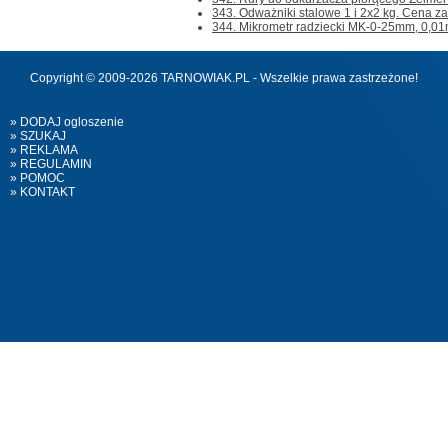
343. Odważniki stalowe 1 i 2x2 kg. Cena za w
344. Mikrometr radziecki MK-0-25mm, 0,01m
Copyright © 2009-2026 TARNOWIAK.PL - Wszelkie prawa zastrzeżone!
» DODAJ ogloszenie
» SZUKAJ
» REKLAMA
» REGULAMIN
» POMOC
» KONTAKT