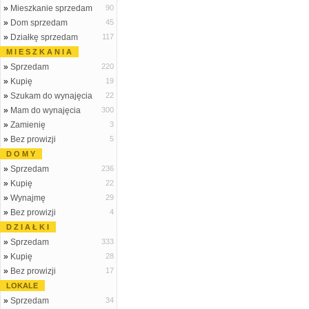
»
Mieszkanie sprzedam
90
»
Dom sprzedam
45
»
Działkę sprzedam
117
M I E S Z K A N I A
»
Sprzedam
220
»
Kupię
19
»
Szukam do wynajęcia
22
»
Mam do wynajęcia
300
»
Zamienię
3
»
Bez prowizji
5
D O M Y
»
Sprzedam
236
»
Kupię
22
»
Wynajmę
29
»
Bez prowizji
4
D Z I A Ł K I
»
Sprzedam
333
»
Kupię
28
»
Bez prowizji
17
LOKALE
»
Sprzedam
34