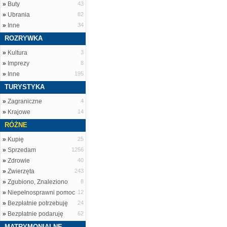
»
Buty
43
»
Ubrania
82
»
Inne
34
ROZRYWKA
»
Kultura
3
»
Imprezy
8
»
Inne
195
TURYSTYKA
»
Zagraniczne
4
»
Krajowe
14
RÓŻNE
»
Kupię
25
»
Sprzedam
1256
»
Zdrowie
40
»
Zwierzęta
243
»
Zgubiono, Znaleziono
8
»
Niepełnosprawni pomoc
12
»
Bezpłatnie potrzebuję
24
»
Bezpłatnie podaruję
62
MATRYMONIALNE