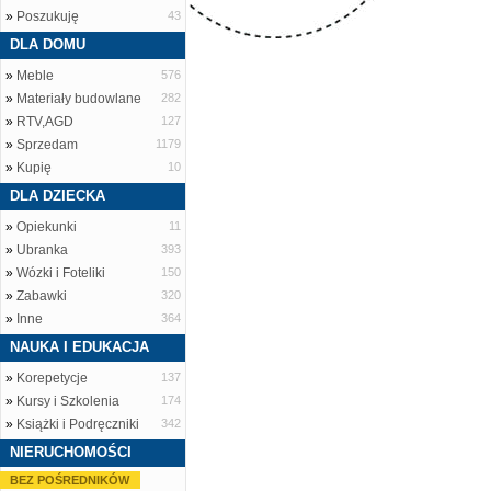
»
Poszukuję
43
DLA DOMU
»
Meble
576
»
Materiały budowlane
282
»
RTV,AGD
127
»
Sprzedam
1179
»
Kupię
10
DLA DZIECKA
»
Opiekunki
11
»
Ubranka
393
»
Wózki i Foteliki
150
»
Zabawki
320
»
Inne
364
NAUKA I EDUKACJA
»
Korepetycje
137
»
Kursy i Szkolenia
174
»
Książki i Podręczniki
342
NIERUCHOMOŚCI
BEZ POŚREDNIKÓW