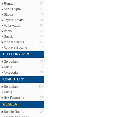
»
Renault
58
»
Seat, Cupra
20
»
Skoda
45
»
Toyota, Lexus
41
»
Volkswagen
96
»
Volvo
18
»
Suzuki
13
»
Inne marki aut
152
»
Auta elektryczne
3
TELEFONY GSM
»
Sprzedam
108
»
Kupię
3
»
Akcesoria
29
KOMPUTERY
»
Sprzedam
113
»
Kupię
0
»
Gry, Programy
15
WESELA
»
Suknie ślubne
27