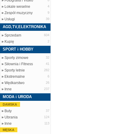
»
Fotografia i Video
8
»
Lokale weselne
4
»
Zespół muzyczny
9
»
Usługi
39
AGD,TV,ELEKTRONIKA
»
Sprzedam
604
»
Kupię
2
SPORT i HOBBY
»
Sporty zimowe
32
»
Siłownia i Fitness
41
»
Sporty letnie
282
»
Ekstremalne
6
»
Wędkarstwo
26
»
Inne
237
MODA i URODA
DAMSKA
»
Buty
37
»
Ubrania
124
»
Inne
113
MĘSKA