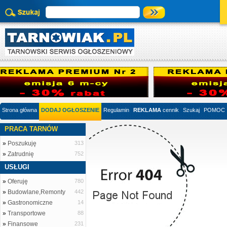
Strona główna
DODAJ OGŁOSZENIE
Regulamin
REKLAMA
cennik
Szukaj
POMOC
PRACA TARNÓW
»
Poszukuję
313
»
Zatrudnię
752
USŁUGI
»
Oferuję
780
»
Budowlane,Remonty
442
»
Gastronomiczne
14
»
Transportowe
88
»
Finansowe
231