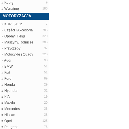
»
Kupię
9
»
Wynajmę
186
MOTORYZACJA
»
KUPIĘ Auto
7
»
Części i Akcesoria
785
»
Opony i Felgi
320
»
Maszyny, Rolnicze
386
»
Przyczepy
37
»
Motocykle i Quady
226
»
Audi
90
»
BMW
51
»
Fiat
51
»
Ford
89
»
Honda
29
»
Hyundai
32
»
KIA
19
»
Mazda
20
»
Mercedes
38
»
Nissan
38
»
Opel
125
»
Peugeot
73