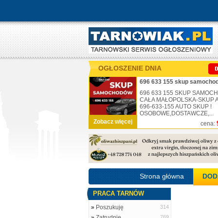
OGŁOSZENIE DNIA
696 633 155 skup samochod
696 633 155 SKUP SAMO
CAŁA MAŁOPOLSKA-SKUP AU
696-633-155 AUTO SKUP !
OSOBOWE,DOSTAWCZE,...
Zobacz więcej
cena:
Strona główna
DOD
PRACA TARNÓW
»
Poszukuję
314
»
Zatrudnię
769