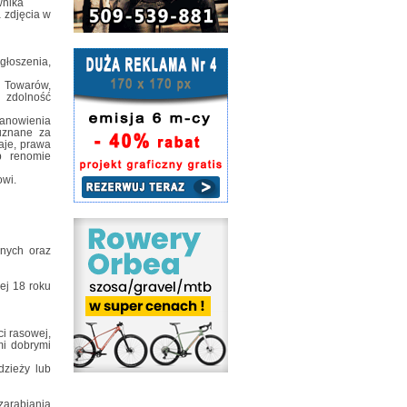
wnika
 zdjęcia w
głoszenia,
h Towarów,
 zdolność
tanowienia
uznane za
aje, prawa
b renomie
wi.
anych oraz
żej 18 roku
i rasowej,
mi dobrymi
dzieży lub
zarabiania