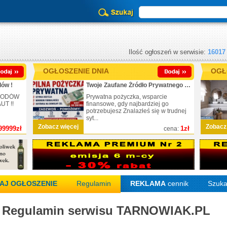
Ilość ogłoszeń w serwisie:
16017
OGŁOSZENIE DNIA
OGŁ
ów !
Twoje Zaufane Źródło Prywatnego Finansowania
CHODÓW
Prywatna pożyczka, wsparcie
T !!
finansowe, gdy najbardziej go
potrzebujesz Znalazłeś się w trudnej
syt...
Zobacz więcej
Zobacz
99999zł
1zł
cena:
AJ OGŁOSZENIE
Regulamin
REKLAMA
cennik
Szuka
Regulamin serwisu TARNOWIAK.PL