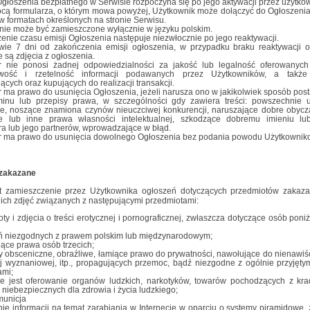
głoszenia bezpłatnego w Serwisie rozpoczyna się po jego aktywacji przez użytko
cą formularza, o którym mowa powyżej, Użytkownik może dołączyć do Ogłoszenia
i w formatach określonych na stronie Serwisu.
nie może być zamieszczone wyłącznie w języku polskim.
enie czasu emisji Ogłoszenia następuje niezwłocznie po jego reaktywacji.
wie 7 dni od zakończenia emisji ogłoszenia, w przypadku braku reaktywacji o
są zdjęcia z ogłoszenia.
r nie ponosi żadnej odpowiedzialności za jakość lub legalność oferowanyc
iwość i rzetelność informacji podawanych przez Użytkowników, a także
ących oraz kupujących do realizacji transakcji.
 ma prawo do usunięcia Ogłoszenia, jeżeli narusza ono w jakikolwiek sposób pos
inu lub przepisy prawa, w szczególności gdy zawiera treści: powszechnie 
we, noszące znamiona czynów nieuczciwej konkurencji, naruszające dobre obycz
ie lub inne prawa własności intelektualnej, szkodzące dobremu imieniu lu
a lub jego partnerów, wprowadzające w błąd.
r ma prawo do usunięcia dowolnego Ogłoszenia bez podania powodu Użytkowniko
 zakazane
st zamieszczenie przez Użytkownika ogłoszeń dotyczących przedmiotów zakaz
nich zdjęć związanych z następującymi przedmiotami:
ty i zdjęcia o treści erotycznej i pornograficznej, zwłaszcza dotyczące osób poni
ń niezgodnych z prawem polskim lub międzynarodowym;
ące prawa osób trzecich;
y obsceniczne, obraźliwe, łamiące prawo do prywatności, nawołujące do nienawiśc
ej wyznaniowej, itp., propagujących przemoc, bądź niezgodne z ogólnie przyjęty
ami;
e jest oferowanie organów ludzkich, narkotyków, towarów pochodzących z kra
niebezpiecznych dla zdrowia i życia ludzkiego;
municja
ie informacji na temat zarabiania w Internecie w oparciu o systemy piramidowe, 