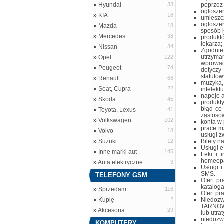
»
Hyundai
33
poprzez o
ogłosze
»
KIA
18
umieszcz
ogłosze
»
Mazda
18
sposób ł
»
Mercedes
38
produkt
lekarza;
»
Nissan
34
Zgodnie
utrzyman
»
Opel
122
wprowad
»
Peugeot
74
dotyczy
statutow
»
Renault
68
muzyka,
»
Seat, Cupra
22
intelekt
napoje 
»
Skoda
45
produkty
błąd co 
»
Toyota, Lexus
41
zastosow
»
Volkswagen
102
konta w 
prace ma
»
Volvo
18
usługi z
»
Suzuki
12
Bilety n
Usługi e
»
Inne marki aut
145
Leki i 
homeopa
»
Auta elektryczne
3
Usługi 
SMS.
TELEFONY GSM
Ofert p
kataloga
»
Sprzedam
116
Ofert pr
»
Kupię
2
Niedozw
TARNOWI
»
Akcesoria
29
lub utra
niedozw
KOMPUTERY