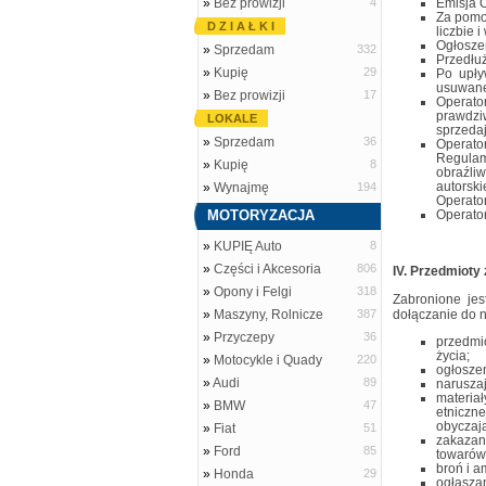
»
Bez prowizji
4
Emisja O
Za pomo
D Z I A Ł K I
liczbie 
Ogłosze
»
Sprzedam
332
Przedłuż
»
Kupię
29
Po upły
usuwane 
»
Bez prowizji
17
Operato
prawdz
LOKALE
sprzedaj
»
Sprzedam
36
Operator
Regulam
»
Kupię
8
obraźli
autorsk
»
Wynajmę
194
Operator
MOTORYZACJA
Operato
»
KUPIĘ Auto
8
»
Części i Akcesoria
806
IV. Przedmioty
»
Opony i Felgi
318
Zabronione je
»
Maszyny, Rolnicze
387
dołączanie do 
»
Przyczepy
36
przedmio
życia;
»
Motocykle i Quady
220
ogłosze
»
Audi
89
naruszaj
materiał
»
BMW
47
etniczn
obyczaj
»
Fiat
51
zakazan
»
Ford
85
towarów 
broń i a
»
Honda
29
ogłaszan