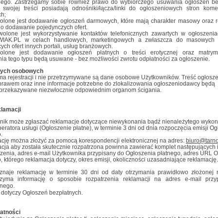
nego. Zastrzegamy sobie również prawo do wybiórczego usuwania ogłoszeń be
 swojej treści posiadają odnośniki/łącza/linki do ogłoszeniowych stron kome
ch;
olone jest dodawanie ogłoszeń darmowych, które mają charakter masowy oraz 
 o dodawanie pojedynczych ofert.
olone jest wykorzystywanie kontaktów telefonicznych zawartych w ogłoszenia
IAK.PL w celach handlowych, marketingowych a zwłaszcza do masowych 
ych ofert innych portali, usług branżowych.
olone jest dodawanie ogłoszeń płatnych o treści erotycznej oraz matrymo
ia tego typu będą usuwane - bez możliwości zwrotu odpłatności za ogłoszenie.
nych osobowych
ma rejestracji i nie przetrzymywane są dane osobowe Użytkowników. Treść ogłosz
prawem oraz inne informacje potrzebne do zlokalizowania ogłoszeniodawcy będą
 przekazywane niezwłocznie odpowiednim organom ścigania.
klamacji
nik może zgłaszać reklamacje dotyczące niewykonania bądź nienależytego wyko
eratora usługi (Ogłoszenie płatne), w terminie 3 dni od dnia rozpoczęcia emisji O
.
cję można złożyć za pomocą korespondencji elektronicznej na adres:
biuro@tarno
ja aby została skutecznie rozpatrzona powinna zawierać komplet następujących i
szenia, adres e-mail Użytkownika przypisany do Ogłoszenia płatnego, adres URL 
, którego reklamacja dotyczy, okres emisji, okoliczności uzasadniające reklamację.
znaje reklamację w terminie 30 dni od daty otrzymania prawidłowo złożonej r
rzyma informację o sposobie rozpatrzenia reklamacji na adres e-mail przy
tnego.
 dotyczy Ogłoszeń bezpłatnych.
łatności