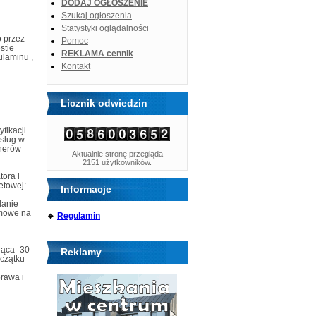
DODAJ OGŁOSZENIE
Szukaj ogłoszenia
Statystyki oglądalności
 przez
Pomoc
stie
REKLAMA cennik
ulaminu ,
Kontakt
Licznik odwiedzin
fikacji
sług w
anerów
Aktualnie stronę przegląda
2151 użytkowników.
ora i
etowej:
Informacje
danie
amowe na
🔹
Regulamin
iąca -30
Reklamy
oczątku
rawa i