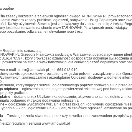
ia ogólne
śla zasady korzystania z Serwisu ogłoszeniowego TARNOWIAK.PL prowadzonego
ulamin zawiera zasady publikacji ogłoszeń, nabywania Usług Odpłatnych oraz kwe
ości. Każdy użytkownik Serwisu jest zobowiązany do zapoznania się z treścią Reg
iany jest nieprzerwanie na stronie www.TARNOWIAK.PL w sposób umożliwiający
go pozyskanie, odtwarzanie i utrwalanie jego treści.
 w Regulaminie oznaczają:
NOWIAK.PL Grzegorz Pisarczyk z siedzibą w Warszawie, posiadający numer identy
: 8161476597 , który prowadząc działalność gospodarczą dokonuje świadczenia u
u powierzchni na stronie
www.tarnowiak.pl
dla celów ogłoszeń odpłatnych oraz b
we:
e-mail: biuro@tarnowiak.pl , tel. 664 018 919
etowy serwis ogłoszeniowy prowadzony w języku polskim, zarządzany przez Operat
Użytkownikom zamieszczanie i przeglądanie Ogłoszeń, dostępny w domenie intern
pl.
nternauta, korzystający z serwisu ogłoszeniowego poprzez dodawanie lub przeglą
ga odpłatna
– ogłoszenia płatne, najem powierzchni reklamowej pod banery rekl
projekty graficzne.
płatne
– dodane przez Użytkownika ogłoszenie, aktywowane samodzielnie z linka
maila podanego w trakcie dodawania ogłoszenia
tne
– ogłoszenie wyróżnione wizualnie przez kilka dni (do wyboru ogłoszenie mies
 Tygodnia – 7 dni, ogłoszenie Dnia – 2 dni) w czołówce ogłoszeń, emitowane na p
ia
– Treść ogłoszenia stworzona przez użytkownika z poszanowaniem przepisów p
ci.
iniejszy regulamin serwisu
www.tarnowiak.pl