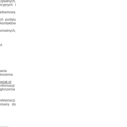
zpłatnych,
rcyjnych i
reklamowy.
ch portalu
kontaktów
nialnych,
eń
nania
głoszenia
wiak.pl
nformacji:
Ogłoszenia
eklamacji.
pisany do