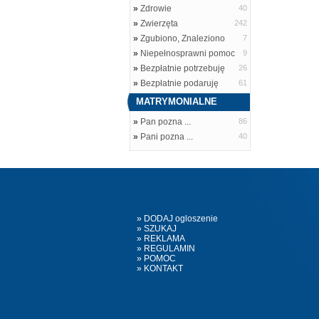
»
Zdrowie
40
»
Zwierzęta
242
»
Zgubiono, Znaleziono
7
»
Niepełnosprawni pomoc
9
»
Bezpłatnie potrzebuję
26
»
Bezpłatnie podaruję
61
MATRYMONIALNE
»
Pan pozna ...
86
»
Pani pozna ...
40
» DODAJ ogloszenie
» SZUKAJ
» REKLAMA
» REGULAMIN
» POMOC
» KONTAKT