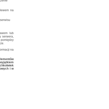
szenie
elewem na
 serwisu
rawem lub
y serwera,
 pomiędzy
ze.
ormacji na
elementów
 wyjątkiem
ichkolwiek
towych i w