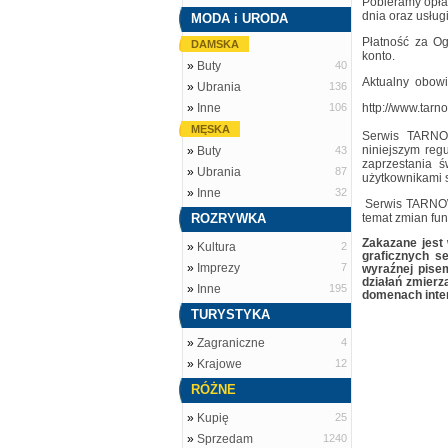
Pobieramy opłat
dnia oraz usług
MODA i URODA
Płatność za O
DAMSKA
konto.
»
Buty
40
Aktualny obowią
»
Ubrania
136
»
Inne
106
http://www.tarno
MĘSKA
Serwis TARNO
niniejszym reg
»
Buty
43
zaprzestania 
»
Ubrania
87
użytkownikami 
»
Inne
32
Serwis TARNOWI
ROZRYWKA
temat zmian fun
Zakazane jest
»
Kultura
2
graficznych s
»
Imprezy
7
wyraźnej pise
działań zmierz
»
Inne
195
domenach inte
TURYSTYKA
»
Zagraniczne
4
»
Krajowe
12
RÓŻNE
»
Kupię
25
»
Sprzedam
1240