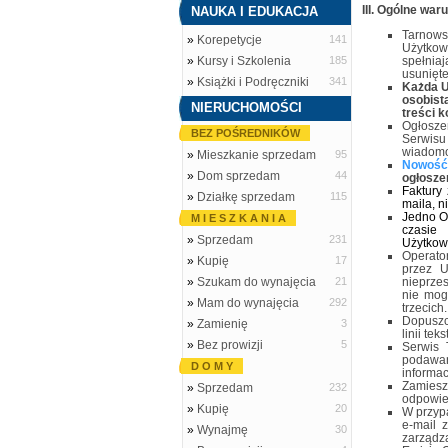
III. Ogólne wa
NAUKA I EDUKACJA
Tarnows
»
Korepetycje
141
Użytkown
»
Kursy i Szkolenia
185
spełnia
usunięt
»
Książki i Podręczniki
341
Każda U
osobist
NIERUCHOMOŚCI
treści 
Ogłosze
BEZ POŚREDNIKÓW
Serwisu 
wiadomo
»
Mieszkanie sprzedam
95
Nowość!
»
Dom sprzedam
44
ogłosze
Faktury
»
Działkę sprzedam
115
maila, 
Jedno O
M I E S Z K A N I A
czasie
»
Sprzedam
231
Użytkow
Operato
»
Kupię
17
przez U
»
Szukam do wynajęcia
21
nieprze
nie mog
»
Mam do wynajęcia
292
trzecich.
Dopuszcz
»
Zamienię
3
linii te
»
Bez prowizji
5
Serwis 
podawan
D O M Y
informac
Zamiesz
»
Sprzedam
232
odpowie
»
Kupię
20
W przyp
e-mail 
»
Wynajmę
30
zarządz