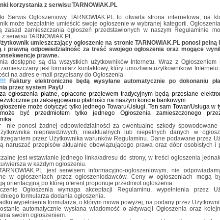
runki korzystania z serwisu TARNOWIAK.PL
ki Serwis Ogłoszeniowy TARNOWIAK.PL to otwarta strona internetowa, na kt
ik może bezpłatnie umieścić swoje ogłoszenie w wybranej kategorii. Ogłoszenia,
ją zasad zamieszczania ogłoszeń przedstawionych w naszym Regulaminie mo
e z serwisu TARNOWIAK.PL
żytkownik umieszczający ogłoszenie na stronie TARNOWIAK.PL ponosi pełną 
ą i prawną odpowiedzialność za treść swojego ogłoszenia oraz mogące wyni
konsekwencje prawne.
nia dostępne są dla wszystkich użytkowników Internetu. Wraz z Ogłoszeniem 
zamieszczany jest formularz kontaktowy, który umożliwia użytkownikowi Internetu 
ści na adres e-mail przypisany do Ogłoszenia
!!
Faktury elektroniczne będą wysyłane automatycznie po dokonaniu pła
nia przez system PayU
 za ogłoszenia płatne, opłacone przelewem tradycyjnym będą przesłane elektro
niezwłocznie po zaksięgowaniu płatności na naszym koncie bankowym
głoszenie może dotyczyć tylko jednego Towaru/Usługi. Ten sam Towar/Usługa w
 może być przedmiotem tylko jednego Ogłoszenia zamieszczonego prz
nika.
r nie ponosi żadnej odpowiedzialności za ewentualne szkody spowodowane
żytkownika nieprawdziwych, nieaktualnych lub niepełnych danych w ogłosz
strzeganiem przez Użytkownika warunków Regulaminu. Dane podawane przez U
ą naruszać przepisów aktualnie obowiązującego prawa oraz dóbr osobistych i
alne jest wstawianie jednego linka/adresu do strony, w treści ogłoszenia jednak
kstu/wiersza w każdym ogłoszeniu.
TARNOWIAK.PL jest serwisem informacyjno-ogłoszeniowym, nie odpowiadam
e w ogłoszeniach przez ogłoszeniodawców. Ceny w ogłoszeniach mogą by
ją orientacyjną po której oferent proponuje przedmiot ogłoszenia.
czenie Ogłoszenia wymaga akceptacji Regulaminu, wypełnienia przez Uż
dniego formularza dodania ogłoszenia.
adku wypełnienia formularza, o którym mowa powyżej, na podany przez Użytkowni
zostanie automatycznie wysłana wiadomość o aktywacji Ogłoszenia oraz kolej
ania swoim ogłoszeniem.