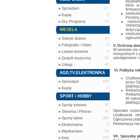
bezpłat
które w
»
Sprzedam
117
firmowy
niedozw
»
Kupię
0
Prosimy
»
Gry, Programy
14
niedozw
TARNOW
WESELA
dotycząc
niedozw
ogłoszen
»
Suknie ślubne
28
»
Fotografia i Video
8
V. Ochrona da
W serwisie nie 
»
Lokale weselne
4
niezgodnych z 
udostępniane i
»
Zespół muzyczny
10
»
Usługi
40
VI. Polityka re
AGD,TV,ELEKTRONIKA
Użytkow
»
Sprzedam
592
przez Op
płatnego
»
Kupię
2
Reklama
Reklamac
SPORT i HOBBY
Nr ogło
płatnego
»
Sporty zimowe
32
Operator rozpo
»
Siłownia i Fitness
42
Użytkownik ot
»
Sporty letnie
285
Ogłoszenia pła
Reklamacja nie
»
Ekstremalne
6
»
Wędkarstwo
26
VII . Sposoby p
»
Inne
233