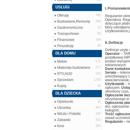
USŁUGI
I. Postanowien
»
Oferuję
785
Regulamin okre
Operatora. Reg
»
Budowlane,Remonty
446
dotyczące płatn
który udostępn
»
Gastronomiczne
13
Użytkownikom je
»
Transportowe
89
»
Finansowe
204
II. Definicje
»
Poszukuję
45
Definicje użyte
DLA DOMU
Operator
– TAR
podatkowej NIP
postaci wynajm
»
Meble
571
reklamowych.
»
Materiały budowlane
277
Dane kontakto
Serwis
– intern
»
RTV,AGD
130
umożliwiający 
»
Sprzedam
1250
www.tarnowiak.
Użytkownik
– i
»
Kupię
10
ogłoszeń.
Usłu
określony czas, 
DLA DZIECKA
Ogłoszenie bez
otrzymanego w 
»
Opiekunki
11
Ogłoszenia pła
dni, ogłoszenie
»
Ubranka
457
kategorii;
»
Wózki i Foteliki
146
Treść ogłoszen
zasad uczciwoś
»
Zabawki
322
Regulamin
– n
»
Inne
365