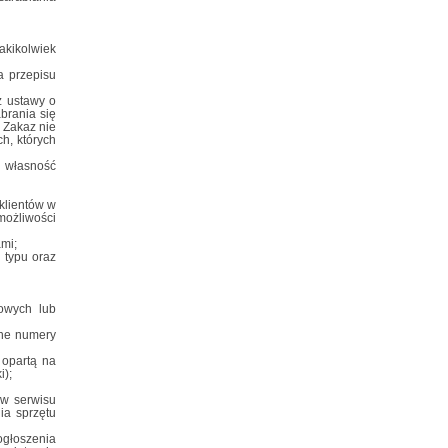
akikolwiek
a przepisu
z ustawy o
brania się
 Zakaz nie
h, których
 własność
klientów w
możliwości
ami;
 typu oraz
łowych lub
tne numery
 opartą na
i);
ów serwisu
ia sprzętu
głoszenia