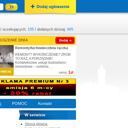
/ oczekujących:
155
/ dodanych dzisiaj:
605
OSZENIE DNIA
Remonty/fachowiec/złota rączka
REMONT? WYKOŃCZENIE? ZRÓB
TO RAZ, A PORZĄDNIE!
Kompleksowe usługi budowlano-
remontowe – solidnie, ...
 więcej
1zł
cena:
j
POMOC
Kontakt
W serwisie
Strona główna