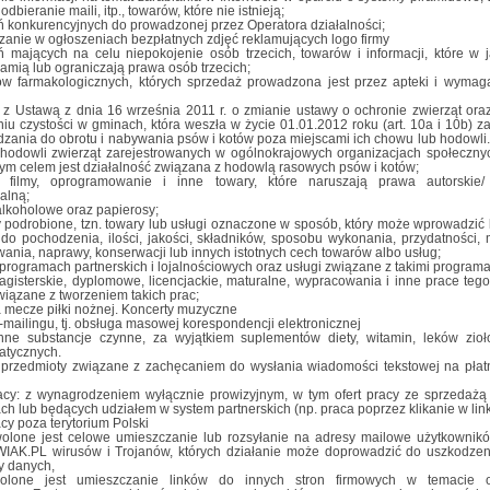
dbieranie maili, itp., towarów, które nie istnieją;
ń konkurencyjnych do prowadzonej przez Operatora działalności;
anie w ogłoszeniach bezpłatnych zdjęć reklamujących logo firmy
ń mających na celu niepokojenie osób trzecich, towarów i informacji, które w j
amią lub ograniczają prawa osób trzecich;
ów farmakologicznych, których sprzedaż prowadzona jest przez apteki i wymag
 z Ustawą z dnia 16 września 2011 r. o zmianie ustawy o ochronie zwierząt ora
iu czystości w gminach, która weszła w życie 01.01.2012 roku (art. 10a i 10b) za
zania do obrotu i nabywania psów i kotów poza miejscami ich chowu lub hodowli.
 hodowli zwierząt zarejestrowanych w ogólnokrajowych organizacjach społecznyc
ym celem jest działalność związana z hodowlą rasowych psów i kotów;
 filmy, oprogramowanie i inne towary, które naruszają prawa autorskie/
ualną;
alkoholowe oraz papierosy;
 podrobione, tzn. towary lub usługi oznaczone w sposób, który może wprowadzić 
do pochodzenia, ilości, jakości, składników, sposobu wykonania, przydatności, 
ania, naprawy, konserwacji lub innych istotnych cech towarów albo usług;
programach partnerskich i lojalnościowych oraz usługi związane z takimi program
gisterskie, dyplomowe, licencjackie, maturalne, wypracowania i inne prace tego
wiązane z tworzeniem takich prac;
a mecze piłki nożnej. Koncerty muzyczne
-mailingu, tj. obsługa masowej korespondencji elektronicznej
inne substancje czynne, za wyjątkiem suplementów diety, witamin, leków zio
tycznych.
i przedmioty związane z zachęcaniem do wysłania wiadomości tekstowej na pła
racy: z wynagrodzeniem wyłącznie prowizyjnym, w tym ofert pracy ze sprzedażą
ch lub będących udziałem w system partnerskich (np. praca poprzez klikanie w link
acy poza terytorium Polski
olone jest celowe umieszczanie lub rozsyłanie na adresy mailowe użytkownik
AK.PL wirusów i Trojanów, których działanie może doprowadzić do uszkodzen
ty danych,
olone jest umieszczanie linków do innych stron firmowych w temacie o