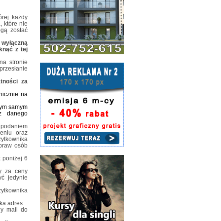
órej każdy
 które nie
gą zostać
i wyłączną
knąć z tej
na stronie
przesłanie
tności za
nicznie na
 tym samym
ez danego
 podaniem
eniu oraz
żytkownika
 praw osób
 poniżej 6
y za ceny
ć jedynie
ytkownika
ka adres
ny mail do