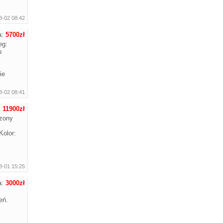
8-02 08:42
a:
5700zł
eg:
u
ie
8-02 08:41
:
11900zł
zony
Kolor:
8-01 15:25
a:
3000zł
eń.