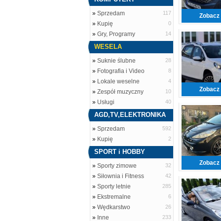
»
Sprzedam
117
Zobacz 
»
Kupię
0
»
Gry, Programy
14
WESELA
»
Suknie ślubne
28
»
Fotografia i Video
8
»
Lokale weselne
4
Zobacz 
»
Zespół muzyczny
10
»
Usługi
40
AGD,TV,ELEKTRONIKA
»
Sprzedam
592
»
Kupię
2
SPORT i HOBBY
Zobacz 
»
Sporty zimowe
32
»
Siłownia i Fitness
42
»
Sporty letnie
285
»
Ekstremalne
6
»
Wędkarstwo
26
»
Inne
233