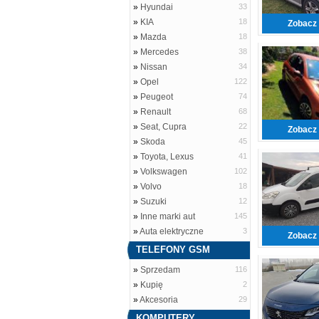
»
Hyundai
33
»
KIA
18
Zobacz 
»
Mazda
18
»
Mercedes
38
»
Nissan
34
»
Opel
122
»
Peugeot
74
»
Renault
68
»
Seat, Cupra
22
Zobacz 
»
Skoda
45
»
Toyota, Lexus
41
»
Volkswagen
102
»
Volvo
18
»
Suzuki
12
»
Inne marki aut
145
»
Auta elektryczne
3
Zobacz 
TELEFONY GSM
»
Sprzedam
116
»
Kupię
2
»
Akcesoria
29
KOMPUTERY