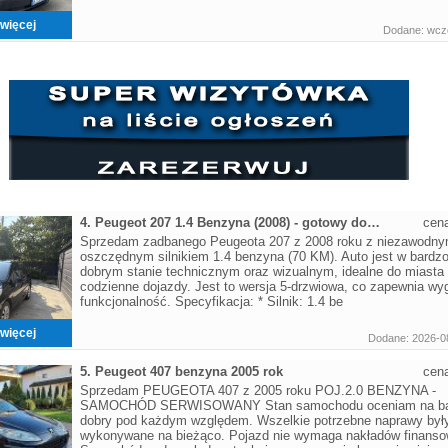
więcej
Dodane: wczo
4. Peugeot 207 1.4 Benzyna (2008) - gotowy do jazdy!
cen
Sprzedam zadbanego Peugeota 207 z 2008 roku z niezawodny
oszczędnym silnikiem 1.4 benzyna (70 KM). Auto jest w bardz
dobrym stanie technicznym oraz wizualnym, idealne do miasta 
codzienne dojazdy. Jest to wersja 5-drzwiowa, co zapewnia wy
funkcjonalność. Specyfikacja: * Silnik: 1.4 be
więcej
Dodane: 2026-0
5. Peugeot 407 benzyna 2005 rok
cen
Sprzedam PEUGEOTA 407 z 2005 roku POJ.2.0 BENZYNA -
SAMOCHÓD SERWISOWANY Stan samochodu oceniam na ba
dobry pod każdym względem. Wszelkie potrzebne naprawy był
wykonywane na bieżąco. Pojazd nie wymaga nakładów finanso