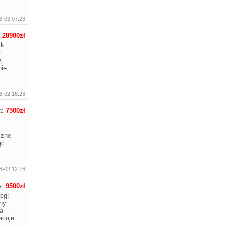
8-03 07:23
:
28900zł
ik
y
,
ie,
8-02 16:23
a:
7500zł
czne
ąc
8-02 12:16
a:
9500zł
eg:
ny
a
acuje