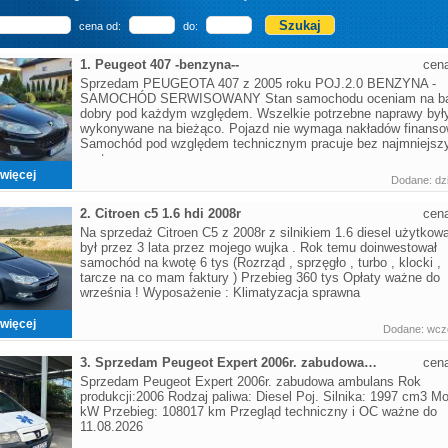
cena od:
do:
1. Peugeot 407 -benzyna--
cen
Sprzedam PEUGEOTA 407 z 2005 roku POJ.2.0 BENZYNA -
SAMOCHÓD SERWISOWANY Stan samochodu oceniam na ba
dobry pod każdym względem. Wszelkie potrzebne naprawy był
wykonywane na bieżąco. Pojazd nie wymaga nakładów finanso
Samochód pod względem technicznym pracuje bez najmniejsz
zastrz
więcej
Dodane: dzi
2. Citroen c5 1.6 hdi 2008r
cen
Na sprzedaż Citroen C5 z 2008r z silnikiem 1.6 diesel użytkow
był przez 3 lata przez mojego wujka . Rok temu doinwestował
samochód na kwotę 6 tys (Rozrząd , sprzęgło , turbo , klocki ,
tarcze na co mam faktury ) Przebieg 360 tys Opłaty ważne do
września ! Wyposażenie : Klimatyzacja sprawna
więcej
Dodane: wczo
3. Sprzedam Peugeot Expert 2006r. zabudowa ambulans
cen
Sprzedam Peugeot Expert 2006r. zabudowa ambulans Rok
produkcji:2006 Rodzaj paliwa: Diesel Poj. Silnika: 1997 cm3 M
kW Przebieg: 108017 km Przegląd techniczny i OC ważne do
11.08.2026