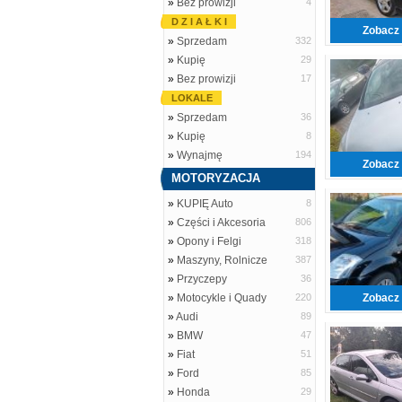
»
Bez prowizji
4
D Z I A Ł K I
Zobacz 
»
Sprzedam
332
»
Kupię
29
»
Bez prowizji
17
LOKALE
»
Sprzedam
36
»
Kupię
8
»
Wynajmę
194
Zobacz 
MOTORYZACJA
»
KUPIĘ Auto
8
»
Części i Akcesoria
806
»
Opony i Felgi
318
»
Maszyny, Rolnicze
387
»
Przyczepy
36
»
Motocykle i Quady
220
Zobacz 
»
Audi
89
»
BMW
47
»
Fiat
51
»
Ford
85
»
Honda
29