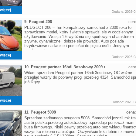
więcej
Dodane: 2026-0
9. Peugeot 206
cen
PEUGEOT 206 – Ten kompaktowy samochód z 2000 roku to
sprawdzony model, który świetnie sprawdzi się w codziennym
użytkowaniu. Wersja 1.6 wyróżnia się sportowym charakterem 
zrywne, dynamiczne i dobrze się prowadzi. Auto posiada
trzydrzwiowe nadwozie i pomieści do pięciu osób. Jedynym
mankamentem j
więcej
Dodane: 2026-0
10. Peugeot partner 16hdi 3osobowy 2009 r
cen
Witam sprzedam Peugeot partner 16hdi 3osobowy OC ważne
przegląd ważny do poprawy progi przebieg 4324. Samochód sp
jeżdżący
więcej
Dodane: 2026-0
11. Peugeot 5008
cena
Sprzedam zadbanego peugeota 5008. Samochód jezdzil rok tr
austri polska.przebieg autostradowy .sprzedaje ponieważ mam 
busa firmowego. Niski pewny przebieg.auto bez wkładu finans
wszystko robione na bieżąco. Oczywiście koła letnie i zimowe