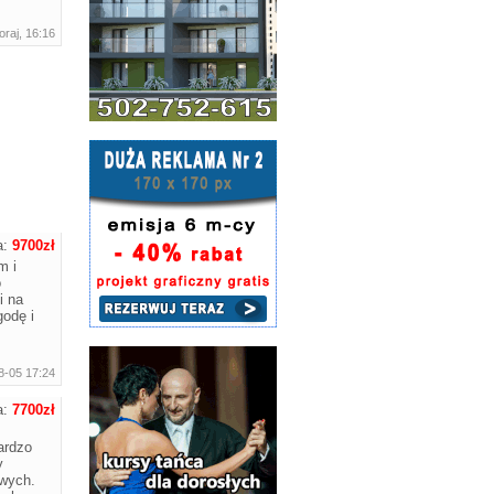
raj, 16:16
a:
9700zł
m i
o
i na
godę i
8-05 17:24
a:
7700zł
rdzo
y
wych.