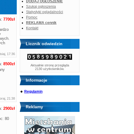
DODAJ OGŁOSZENIE
Szukaj ogłoszenia
Statystyki oglądalności
Pomoc
a:
7700zł
REKLAMA cennik
Kontakt
rdzo
y
wych.
ych
Licznik odwiedzin
siaj, 17:36
a:
8500zł
Aktualnie stronę przegląda
2130 użytkowników.
any
Informacje
🔹
Regulamin
raj, 21:38
Reklamy
a:
2900zł
oc: 80