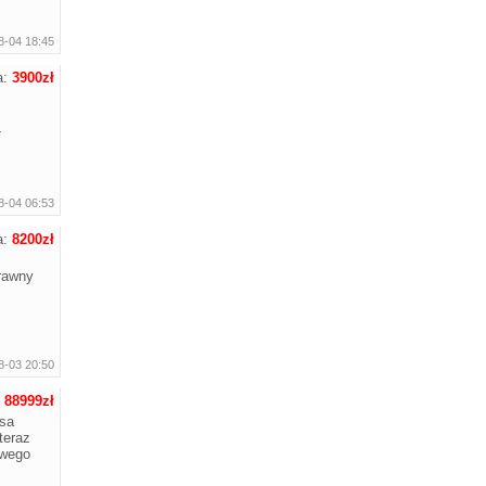
8-04 18:45
a:
3900zł
-
8-04 06:53
a:
8200zł
rawny
8-03 20:50
:
88999zł
asa
teraz
owego