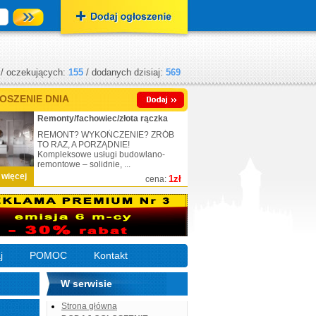
/ oczekujących:
155
/ dodanych dzisiaj:
569
OSZENIE DNIA
Remonty/fachowiec/złota rączka
REMONT? WYKOŃCZENIE? ZRÓB
TO RAZ, A PORZĄDNIE!
Kompleksowe usługi budowlano-
remontowe – solidnie, ...
 więcej
1zł
cena:
j
POMOC
Kontakt
W serwisie
Strona główna