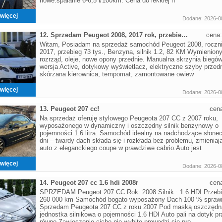
nowe.spalanie 6-6,5 l/100km. Cena do lekkiej n
więcej
Dodane: 2026-0
12. Sprzedam Peugeot 2008, 2017 rok, przebieg 73 tys
cena
Witam, Posiadam na sprzedaż samochód Peugeot 2008, roczn
2017, przebieg 73 tys., Benzyna, silnik 1.2, 82 KM Wymienion
rozrząd, oleje, nowe opony przednie. Manualna skrzynia biegów
wersja Active, dotykowy wyświetlacz, elektryczne szyby przedn
skórzana kierownica, tempomat, zamontowane owiew
więcej
Dodane: 2026-0
13. Peugeot 207 cc!
cen
Na sprzedaż oferuję stylowego Peugeota 207 CC z 2007 roku,
wyposażonego w dynamiczny i oszczędny silnik benzynowy o
pojemności 1.6 litra. Samochód idealny na nadchodzące słone
dni – twardy dach składa się i rozkłada bez problemu, zmieniaj
auto z eleganckiego coupe w prawdziwe cabrio.Auto jest
więcej
Dodane: 2026-0
14. Peugeot 207 cc 1.6 hdi 2008r
cen
SPRZEDAM Peugeot 207 CC Rok: 2008 Silnik : 1.6 HDI Przebi
260 000 km Samochód bogato wyposażony Dach 100 % spraw
Sprzedam Peugeota 207 CC z roku 2007 Pod maską oszczędn
jednostka silnikowa o pojemności 1.6 HDI Auto pali na dotyk pr
równo Zawieszenie ciche nie wybite prowadzi się pro