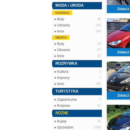
MODA i URODA
Zobacz 
DAMSKA
»
Buty
40
»
Ubrania
136
»
Inne
106
MĘSKA
»
Buty
43
»
Ubrania
87
Zobacz 
»
Inne
32
ROZRYWKA
»
Kultura
2
»
Imprezy
7
»
Inne
195
TURYSTYKA
Zobacz 
»
Zagraniczne
4
»
Krajowe
12
RÓŻNE
»
Kupię
25
»
Sprzedam
1240