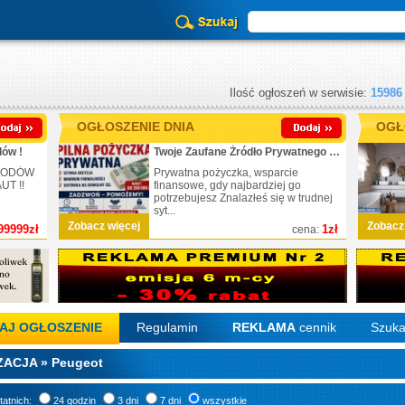
Ilość ogłoszeń w serwisie:
15986
OGŁOSZENIE DNIA
OGŁ
ów !
Twoje Zaufane Źródło Prywatnego Finansowania
CHODÓW
Prywatna pożyczka, wsparcie
T !!
finansowe, gdy najbardziej go
potrzebujesz Znalazłeś się w trudnej
syt...
Zobacz więcej
Zobacz
99999zł
1zł
cena:
AJ OGŁOSZENIE
Regulamin
REKLAMA
cennik
Szuka
ACJA » Peugeot
tatnich:
24 godzin
3 dni
7 dni
wszystkie