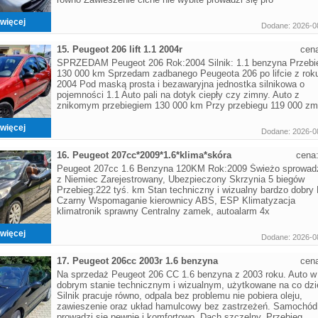
więcej
Dodane: 2026-0
15. Peugeot 206 lift 1.1 2004r
cen
SPRZEDAM Peugeot 206 Rok:2004 Silnik: 1.1 benzyna Przebi
130 000 km Sprzedam zadbanego Peugeota 206 po lifcie z rok
2004 Pod maską prosta i bezawaryjna jednostka silnikowa o
pojemności 1.1 Auto pali na dotyk ciepły czy zimny. Auto z
znikomym przebiegiem 130 000 km Przy przebiegu 119 000 zm
więcej
Dodane: 2026-0
16. Peugeot 207cc*2009*1.6*klima*skóra
cena
Peugeot 207cc 1.6 Benzyna 120KM Rok:2009 Świeżo sprowad
z Niemiec Zarejestrowany, Ubezpieczony Skrzynia 5 biegów
Przebieg:222 tyś. km Stan techniczny i wizualny bardzo dobry 
Czarny Wspomaganie kierownicy ABS, ESP Klimatyzacja
klimatronik sprawny Centralny zamek, autoalarm 4x
więcej
Dodane: 2026-0
17. Peugeot 206cc 2003r 1.6 benzyna
cen
Na sprzedaż Peugeot 206 CC 1.6 benzyna z 2003 roku. Auto w
dobrym stanie technicznym i wizualnym, użytkowane na co dzi
Silnik pracuje równo, odpala bez problemu nie pobiera oleju,
zawieszenie oraz układ hamulcowy bez zastrzeżeń. Samochód
prowadzi się pewnie i komfortowo. Dach szczelny. Przebieg