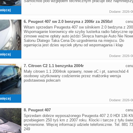
Samochód pod względem technicznym pracuje bez najmniejsz
zastrz
więcej
Dodane: 2026-0
6. Peugeot 407 sw 2.0 benzyna z 2006r za 2650zł
cen
Witam sprzedam Peugeota 407 sw silnikiem 2.0 bedzyna z 200
Wspomaganie kierownicy ele szyby lusterka radio fabryczne o
zimowe ważne opłaty auto jeździ Skręca hamuje Auto Nie Now
Salonu Dlatego Taka Cena Do uzgodnienia na miejscu. Do
ogarnięcia jest dzies wyciek płynu od wspomagania i klap
więcej
Dodane: 2026-0
7. Citroen C2 1.1 benzynka 2004r
cen
Mały citroen 1.1 2004rok sprawny, nowe oC i pt, samochód 4
osobowy użytkowany codziennie przez małżonkę wersja
podstawowa polecam
więcej
Dodane: 2026-0
8. Peugeot 407
cen
Sprzedam dobrze wyposażonego Peugeota 407 2.0 HDI 136 K
przebiegiem 250 tyś km z 2007 roku. Klocki i tarcze z tyłu świ
wymienione. Więcej informacji udziele telefonicznie. Tel. 881 7
249