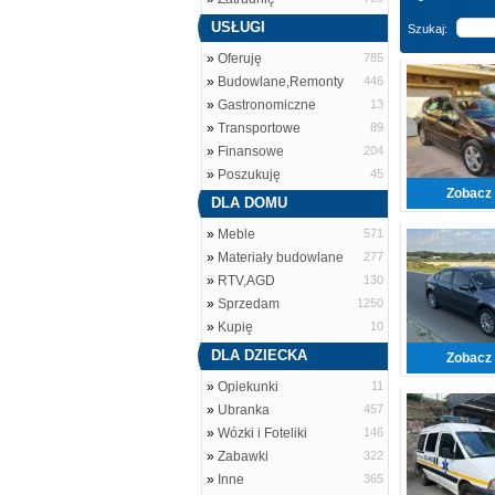
USŁUGI
Szukaj:
»
Oferuję
785
»
Budowlane,Remonty
446
»
Gastronomiczne
13
»
Transportowe
89
»
Finansowe
204
»
Poszukuję
45
Zobacz 
DLA DOMU
»
Meble
571
»
Materiały budowlane
277
»
RTV,AGD
130
»
Sprzedam
1250
»
Kupię
10
DLA DZIECKA
Zobacz 
»
Opiekunki
11
»
Ubranka
457
»
Wózki i Foteliki
146
»
Zabawki
322
»
Inne
365