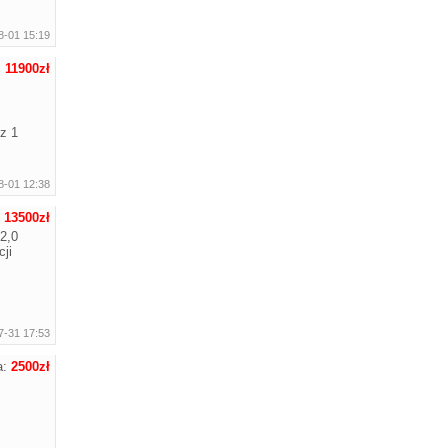
8-01 15:19
:
11900zł
z 1
8-01 12:38
:
13500zł
2,0
ji
7-31 17:53
a:
2500zł