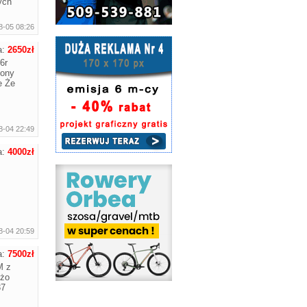
ych
8-05 08:26
a:
2650zł
6r
pony
e Że
8-04 22:49
a:
4000zł
8-04 20:59
a:
7500zł
M z
eżo
37