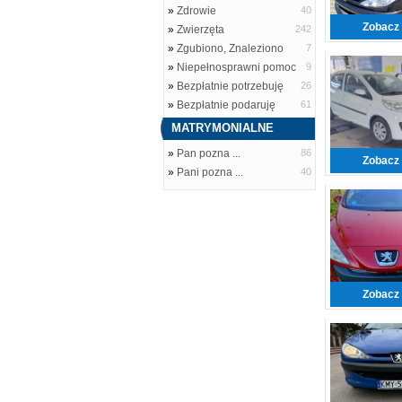
»
Zdrowie
40
Zobacz 
»
Zwierzęta
242
»
Zgubiono, Znaleziono
7
»
Niepełnosprawni pomoc
9
»
Bezpłatnie potrzebuję
26
»
Bezpłatnie podaruję
61
MATRYMONIALNE
»
Pan pozna ...
86
Zobacz 
»
Pani pozna ...
40
Zobacz 