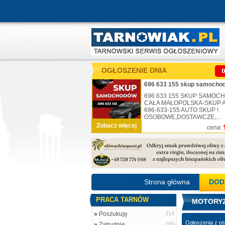
OGŁOSZENIE DNIA
696 633 155 skup samochod
696 633 155 SKUP SAMO
CAŁA MAŁOPOLSKA-SKUP AU
696-633-155 AUTO SKUP !
OSOBOWE,DOSTAWCZE,...
Zobacz więcej
cena:
Strona główna
DOD
PRACA TARNÓW
MOTORYZ
»
Poszukuję
314
Ogłoszenia z os
»
Zatrudnię
769