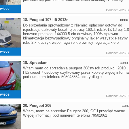
więcej
Dodane: 2026-0
18. Peugeot 107 lift 2012r
cena
Do sprzedania sprowadzony z Niemiec opłacony gotowy do
rejestracji. całkowity koszt rejestracji 160zł. rok:2012/13 poj 1,0
benzyna przebieg: 144000 5-cio drzwiowy 100% sprawna
klimatyzacja bezwypadkowy oryginalny lakier wszystkie szyby 
roku 2 x kluczyk wspomaganie kierownicy regulacja kiero
więcej
Dodane: 2026-0
19. Sprzedam
cena
Witam mam do sprzedania peugeot 308sw rok produkcji 2010 . 
HDi diesel 7 osobowy użytkowany przez kobietę więcej informac
pod numerem telefonu 505048354 opłaty dlugie
więcej
Dodane: 2026-0
20. Peugeot 206
cen
Witam, mam na sprzedaż Peugeot 206, OC i przegląd ważne.
Więcej informacji pod numerem telefonu 79501061