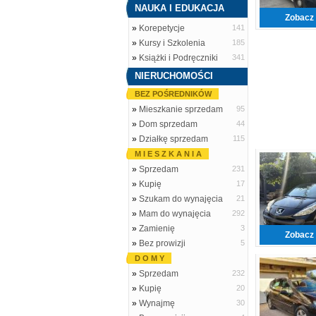
NAUKA I EDUKACJA
Zobacz 
»
Korepetycje
141
»
Kursy i Szkolenia
185
»
Książki i Podręczniki
341
NIERUCHOMOŚCI
BEZ POŚREDNIKÓW
»
Mieszkanie sprzedam
95
»
Dom sprzedam
44
»
Działkę sprzedam
115
M I E S Z K A N I A
»
Sprzedam
231
»
Kupię
17
»
Szukam do wynajęcia
21
»
Mam do wynajęcia
292
»
Zamienię
3
Zobacz 
»
Bez prowizji
5
D O M Y
»
Sprzedam
232
»
Kupię
20
»
Wynajmę
30