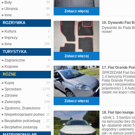
»
Buty
38
»
Ubrania
86
Zobacz więcej
»
Inne
34
ROZRYWKA
Dywaniki do Fiata B
»
Kultura
2
nowe!
»
Imprezy
7
»
Inne
196
TURYSTYKA
Zobacz więcej
»
Zagraniczne
4
»
Krajowe
14
SPRZEDAM Fiat Gran
RÓŻNE
1.4 benzyna Przeb
Fiata Grande Punto
»
Kupię
25
prosta i niezawodna
pojemności 1.4 Auto
»
Sprzedam
1279
ciepłe nie kopci i 
»
Zdrowie
41
swoich 20 lat jest 
Zobacz więcej
»
Zwierzęta
238
»
Zgubiono, Znaleziono
7
18. Fiat tipo lounge
»
Niepełnosprawni pomoc
10
-silnik 1. 3 bardzo o
»
Bezpłatnie potrzebuję
27
na łańcuszku bez dw
tył -spalanie około 
»
Bezpłatnie podaruję
59
wygodny i pakowny 
jak i w dalsze podr
MATRYMONIALNE