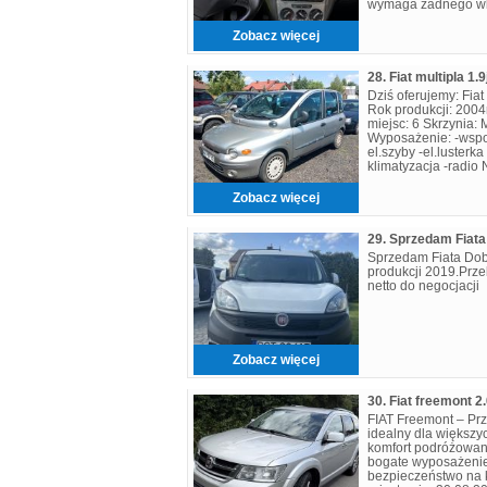
wymaga żadnego wk
Wyposażenie i atuty: 
Zobacz więcej
Dziś oferujemy: Fia
Rok produkcji: 2004
miejsc: 6 Skrzynia:
Wyposażenie: -wspo
el.szyby -el.lusterk
klimatyzacja -radio
87440 Numer
Zobacz więcej
Sprzedam Fiata Dob
produkcji 2019.Prz
netto do negocjacji
Zobacz więcej
FIAT Freemont – Pr
idealny dla większy
komfort podróżowani
bogate wyposażenie
bezpieczeństwo na k