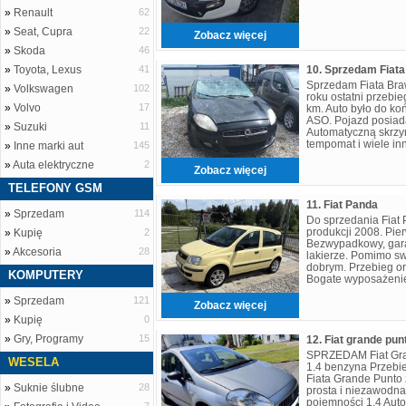
»
Renault
62
»
Seat, Cupra
22
Zobacz więcej
»
Skoda
46
»
Toyota, Lexus
41
Sprzedam Fiata Bra
»
Volkswagen
102
roku ostatni przebie
»
Volvo
17
km. Auto było do k
ASO. Pojazd posiad
»
Suzuki
11
Automatyczną skrzyn
tempomat i wiele in
»
Inne marki aut
145
Zainteresowanym p
»
Auta elektryczne
2
Zobacz więcej
TELEFONY GSM
11. Fiat Panda
»
Sprzedam
114
Do sprzedania Fiat
produkcji 2008. Pier
»
Kupię
2
Bezwypadkowy, gar
»
Akcesoria
28
lakierze. Pomimo sw
dobrym. Przebieg or
KOMPUTERY
Bogate wyposażenie
klimatyzacja, elektr
»
Sprzedam
121
Zobacz więcej
»
Kupię
0
»
Gry, Programy
15
SPRZEDAM Fiat Gran
WESELA
1.4 benzyna Przeb
Fiata Grande Punto
»
Suknie ślubne
28
prosta i niezawodna
pojemności 1.4 Auto