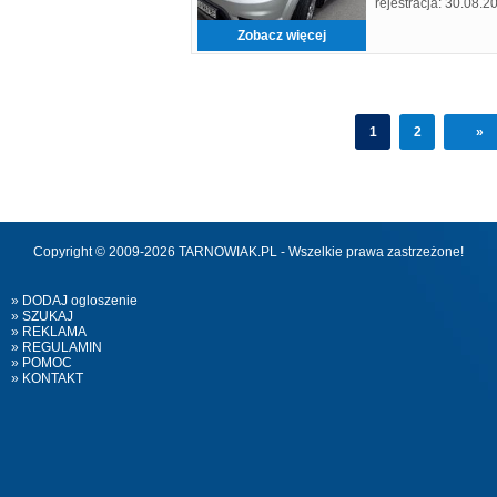
rejestracja: 30.08.2
Polsce 11.2015 Bad
Zobacz więcej
1
2
»
Copyright © 2009-2026 TARNOWIAK.PL - Wszelkie prawa zastrzeżone!
» DODAJ ogloszenie
» SZUKAJ
» REKLAMA
» REGULAMIN
» POMOC
» KONTAKT