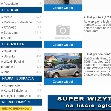
»
Poszukuję
45
Zobacz więcej
DLA DOMU
»
Meble
572
Auto sprawne techn
»
Materiały budowlane
278
poprawić. Cena 1000
»
RTV,AGD
129
potem oddam na zło
dobre auto
»
Sprzedam
1249
»
Kupię
9
DLA DZIECKA
Zobacz więcej
»
Opiekunki
11
»
Ubranka
458
Fiat Grande Punto 
»
Wózki i Foteliki
151
2008 Przebieg: 20
z Niemiec , Gotowy do
»
Zabawki
328
160zł Wszystkie szy
powłoka lakiernicz
»
Inne
366
5-drzwiowy, 5-osobo
wizualny bardzo do
NAUKA I EDUKACJA
Zobacz więcej
»
Korepetycje
135
»
Kursy i Szkolenia
188
»
Książki i Podręczniki
350
NIERUCHOMOŚCI
BEZ POŚREDNIKÓW