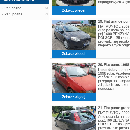
najbogatszych w ty
powietrznych - duży
»
Pan pozna ...
73
Zobacz więcej
»
Pani pozna ...
29
FIAT PUNTO z 2009
Auto posiada najlep
poj.1400 BENZYN
POLSCE. . Silnik pra
prowadzi się prosto 
niepokojących odgł
Samochód jest zadb
większych
Zobacz więcej
20. Fiat punto 1998
Dzień dobry, do spr
1998 roku. Przebie
właściciel, 3 komple
przegląd do listopa
zdjęciach, bez aku
negocjacji.
Zobacz więcej
FIAT PUNTO z 2009
Auto posiada najlep
poj.1400 BENZYN
POLSCE. . Silnik pra
prowadzi się prosto 