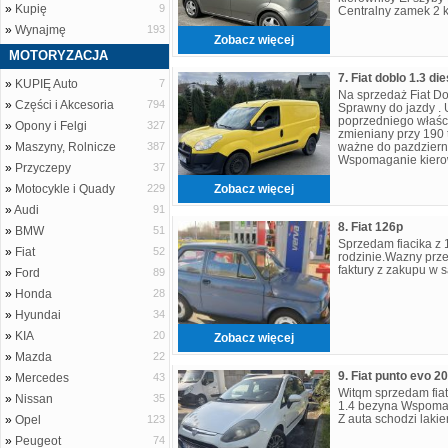
»
Kupię
9
Centralny zamek 2 
lub pozostawienia 
»
Wynajmę
193
Zobacz więcej
MOTORYZACJA
7. Fiat doblo 1.3 di
»
KUPIĘ Auto
7
Na sprzedaż Fiat Do
»
Części i Akcesoria
794
Sprawny do jazdy . 
poprzedniego właśc
»
Opony i Felgi
327
zmieniany przy 190 
»
Maszyny, Rolnicze
387
ważne do pazdziern
Wspomaganie kierow
»
Przyczepy
37
lusterka Poduszki p
»
Motocykle i Quady
229
Zobacz więcej
»
Audi
91
8. Fiat 126p
»
BMW
51
Sprzedam fiacika z 
»
Fiat
52
rodzinie.Wazny prze
faktury z zakupu w s
»
Ford
89
»
Honda
28
»
Hyundai
34
»
KIA
20
Zobacz więcej
»
Mazda
22
»
Mercedes
43
Witqm sprzedam fiat
»
Nissan
35
1.4 bezyna Wspoma
Z auta schodzi laki
»
Opel
123
»
Peugeot
74