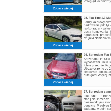
Przegląd techniczny
Opony: Kompleth 3-
dobrym
Zobacz więcej
- duży kolorowy ekra
parkowania pdc tył 
isofix - radar - wyk
opcją hamowania - t
ogranicznik predkośc
czujniki cisnienia w
android auto -
Zobacz więcej
26. Sprzedam Fiat S
Sprzedam Fiat Stilo 
wyposażeniu m.in. 
fotele przednie. Pr
Ubezpieczenie do 2
zimowych , posiada
aufelgami Więcej inf
Zobacz więcej
27. Sprzedam sam
Fiat Punto 1.2 Benz
stan | Na sprzedaż F
niezawodnym i ekon
benzyna. Przebieg 1
zadbany, w pełni sp