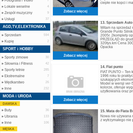
»
Fotografia i Video
7
ciepłe nie kopci i 
»
Lokale weselne
4
swoich 20 lat jest 
Zobacz więcej
»
Zespół muzyczny
9
»
Usługi
37
AGD,TV,ELEKTRONIKA
Witam na sprzedaż 
Grande Punto Silnik
»
Sprzedam
594
2005r. 2komplety 
PRZEGLĄD do grudn
»
Kupię
2
320tys.km Cena 300
Opacka
SPORT i HOBBY
Zobacz więcej
»
Sporty zimowe
30
»
Siłownia i Fitness
42
14. Fiat punto
»
Sporty letnie
285
FIAT PUNTO – Ten 
1996 roku to prakty
»
Ekstremalne
7
szukających ekonom
»
Wędkarstwo
26
Model w wersji ver-
kolorze, oferuje w
»
Inne
232
użytkowania oraz pr
wersja nadwozia 5 m
MODA i URODA
Zobacz więcej
DAMSKA
»
Buty
36
15. Mata do Fiata B
Nowa nie używana 
»
Ubrania
133
z wytrzymałego nie
»
Inne
106
MĘSKA