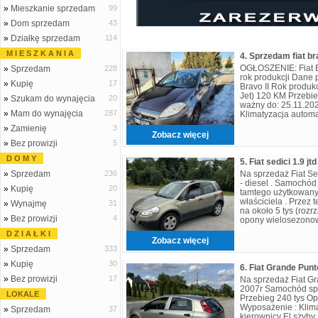
»
Mieszkanie sprzedam
99
»
Dom sprzedam
43
»
Działkę sprzedam
114
M I E S Z K A N I A
OGŁOSZENIE: Fiat B
»
Sprzedam
228
rok produkcji Dane 
»
Kupię
17
Bravo II Rok produkcj
Jet) 120 KM Przebi
»
Szukam do wynajęcia
20
ważny do: 25.11.20
»
Mam do wynajęcia
287
Klimatyzacja autom
Elektryczne wspoma
»
Zamienię
3
Zobacz więcej
»
Bez prowizji
5
D O M Y
5. Fiat sedici 1.9 jt
»
Sprzedam
236
Na sprzedaż Fiat Sed
- diesel . Samochód
»
Kupię
20
tamtego użytkowany
właściciela . Przez
»
Wynajmę
31
na około 5 tys (rozrz
»
Bez prowizji
4
opony wielosezonow
255 tys Napęd na p
D Z I A Ł K I
Zobacz więcej
»
Sprzedam
333
»
Kupię
30
»
Bez prowizji
17
Na sprzedaż Fiat Gr
2007r Samochód spra
LOKALE
Przebieg 240 tys Op
Wyposażenie : Kli
»
Sprzedam
37
kierownicy El szyby