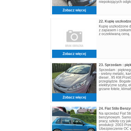
niepokojących odgł
Samochód jest zadb
większych
Zobacz więcej
Kupię uszkodzone 
z zapasem i czekam
z oczekiwaną ceną.
Zobacz więcej
Sprzedam : pięknego
- srebny metalic, ka
diesel , 95 KM.Prze
przeglądzie. Bogate
elektryczne szyby, e
grzane fotele, klima
przód i tył. Brązowe
Zobacz więcej
Na sprzedaż Fiat Sti
benzynowym. Samoc
pracy, szkoły czy ja
produkcji: 2003 Prz
Ubezpieczenie OC w