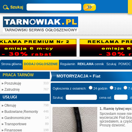
Strona główna
DODAJ OGŁOSZENIE
Regulamin
REKLAMA
cennik
Szukaj
POMOC
PRACA TARNÓW
MOTORYZACJA » Fiat
»
Poszukuję
310
Ogłoszenia z ostatnich:
24 godzin
3 dni
7 
»
Zatrudnię
767
USŁUGI
Szukaj:
cena od:
d
»
Oferuję
798
»
Budowlane,Remonty
446
Sprzedam nowe nieu
wycieraczki Fiat Gr
»
Gastronomiczne
14
sprzedałem, a część
»
Transportowe
89
Proszę dzwonić.
»
Finansowe
198