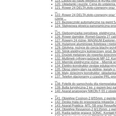
119. Laptop do nauki Welltech w języku niem
120. Układanki i puzzle. Cena do ustalenia. K
121. Rower 24 DELTA złoto-czerwony ora
...
122. Rower 24 DELTA złoto-czerwony or
czerw ...
123. Bezpieczniki automatyczne na gwint 5A 
124. Statywowa głowica panoramiczna pr
...
125. Glebogryzarka ogrodowa, elektryczna H
126. Rower damskie; Romet-Gazela 27 cali,z 
127. Rowery 24 różne- MAGNUM Explorer-s
128. Hulajnogi aluminiowe fioletowa i niebie
129. Gilotyna, nożyce do cięcia blachy przyk
130. Silnik elektryczny kołnierzowy, prod. B
131. Drążek metalowy do rowerka dziecinnego
132. Multimetr cyfrowy,radziecki MP-12. Konta
133. Mierniki elektryczne różne; - Miernik 
134. Elektro-konstruktor-zestaw edukacyjny d
135. Obraz olejny,stary na płótnie- kwiaty o
136. Mały, dziecinny konstruktor -składanka 
137. Telefon stacjonarny z czasów PRL-
...
138. Fotelik do samochodu dla niemowlaka 
139. Butla turystyczna 2 kg. z gazem bez paln
140. Aparat analogowy NIKON F-55 z ob
...
141. Obiektyw Cosinon-2,8/55mm. z gwintem
142. Deska mała do prasowania rękawów, sp
143. Aparat Praktica- MTL-5B oraz Revuefl
144. Obiektyw Revuenon-2,8/135mm. z gwin
145. Radia ładnie grające SONIC. Kontakt tyl