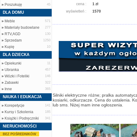
cena :
1 zł
»
Poszukuję
45
wyświetleń :
1570
DLA DOMU
»
Meble
571
»
Materiały budowlane
277
»
RTV,AGD
130
»
Sprzedam
1250
»
Kupię
10
DLA DZIECKA
»
Opiekunki
11
»
Ubranka
457
»
Wózki i Foteliki
146
»
Zabawki
322
»
Inne
365
Silniki elektryczne różne; pralka automatyc
NAUKA I EDUKACJA
kosiarki, odkurzacze. Cena do ustalenia. Kon
lub sms. Niżej mam inne ogłoszenia.
»
Korepetycje
141
»
Kursy i Szkolenia
185
»
Książki i Podręczniki
341
NIERUCHOMOŚCI
BEZ POŚREDNIKÓW