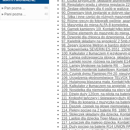
87. Łóżka turystyczne, składane aluminiow
88. Regulatory prądu z płynną regulacją 22
»
Pan pozna ...
86
89. Zestaw piknikowy dla 4 osób w walizce pl
90. Drewniany blok żeglarski w dobrym stanie
»
Pani pozna ...
40
91. Sitka i inne części do różnych maszynek d
92. Różne rzeczy do fotografii ogólnie; apara
93. Maszynka do mięsa ALFA-8,kompletna. Kon
94. Garnek kamienny 10l. Kontakt tylko telef
95. Różne elementy do maszynki do mięsa.C
96. Dzwonki dla chłopca do dzwonienia. Cena
97. Kwietnik składany na wysokość 2,5mb.m
98. Zegary ścienne Metron w bardzo dobrym 
99. Sokowirówka SEVERIN ES-3551, 150W, 
100. Kalkulator z tłumaczem 4 językowym-pol
101. Lampa ostrzegawcza stojąca, składana,
102. Lampki nocne; różowa na żarówki E14 - 
103. Lampy błyskowe na baterie R6 ; - Sun
104. Telefon monterski bakelitowy. Kontakt ty
105. Czujnik dymu Flamingo FH-20, nieużywan
106. Urządzenia głośnomówiące TELVOX TL-
107. Hulajnoga blaszana mała. Kontakt tylko 
108. Kalkulator z tłumaczem na angielski, nie
109. Nosidełka dla niemowlaka na plecy lub 
110. Dżwig duży 120cm. na pilota na baterie
111. Krokodyl tańczący i śpiewający,duży 40
112. Piłka do kopania z muzyczką na baterie. 
113. Daszek, czepek na głowę niemowlaka do
114. Piękny pociąg na 2 baterie R6, 1880 T
115. Stołeczek składany dla dziecka. Kontakt 
116. Laptop dla dziecka Tiger-Maus w j.niemi
117. Leżaczek dla małego dziecka. Kontakt ty
118. Duży pociąg na baterie R14 UNION PAC