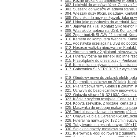
301. Różne drukarki atramentowe w pełni sp
302. Lokówki do włosów różne. Cena za 1 szt.
303. Suszarki do włosów w ładnym stanie. C
304. Wieszak duży 90cm. składany. Kontakt ty
305. Ostrzałka do noży, nożyczek- jako przys
306. Udar jako przystawka do wiertarki. Konta
307. Jajowar na 7 jaj. Kontakt tylko telefon 
308. Wiatrak do laptopa na USB. Kontakt tylk
309. Zegar budzik SLAVA, 11 kamieni. Kontakt
310. Kamera do komputera Webcam. Kontakt t
311. Podstawka grzejąca na USB do podgrzew
312. Neseser-walizka nieużywany. Kontakt ty
313. Alarm na ruch z 2 pilotami, nieużywany. 
314. Futerały różne na lornetki lub inne rzec
315. Przeglądarki do przeżroczy - Pentacon
316. Kamizelka do pływania dla dziecka do 3 
317. Gofrownica SILVERCREST z wymienny
...
318. Obudowy nowe do żelazek elektr, golark
319. Pojemnik plastikowy na 20 jajek, Kontakt
320. Piła tarczowa firmy Globus fi 200mm. Kon
321. Uchwyty do bezpieczników mocy-wkłada
322. Gniazda siłowe 16, 32 i 63A. Cena do us
323. Kłódki z szyfrem rosyjskie, Cena za 1 szt
324. Kopyta szewskie, 2 rodzaje. cena za 1 sz
325. Maszynka do grubego makaronu,spagetti
326. Torebki narzędziowe do roweru,różne. 
327. Umywalka biała Cersanit 45x39x19cm. 
328. Futerał na narty,wędki 182 cm.nieużywan
329. Tuby twarde na rysunki o wym.150x17c
330. Stojak na gazety, metalowy,składany,ładn
331. Kierownica -rogi do roweru z gumami. Ko