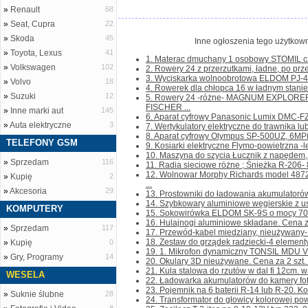
»
Renault
68
»
Seat, Cupra
22
»
Skoda
45
Inne ogłoszenia tego użytkown
»
Toyota, Lexus
41
1. Materac dmuchany 1 osobowy STOMIL cze
»
Volkswagen
102
2. Rowery 24 z przerzutkami, ładne, po prze
3. Wyciskarka wolnoobrotowa ELDOM PJ-405 
»
Volvo
18
4. Rowerek dla chłopca 16 w ładnym stanie. D
»
Suzuki
12
5. Rowery 24 -różne- MAGNUM EXPLORER
FISCHER ...
»
Inne marki aut
145
6. Aparat cyfrowy Panasonic Lumix DMC-FZ-
»
Auta elektryczne
3
7. Wertykulatory elektryczne do trawnika lub
8. Aparat cyfrowy Olympus SP-500UZ, 6MPi, 
TELEFONY GSM
9. Kosiarki elektryczne Flymo-powietrzna -
10. Maszyna do szycia Łucznik z napędem, 
»
Sprzedam
116
11. Radia sieciowe różne ; Śnieżka R-206- 80
12. Wolnowar Morphy Richards model 487
»
Kupię
2
...
»
Akcesoria
29
13. Prostowniki do ładowania akumulatorów
14. Szybkowary aluminiowe węgierskie z us
KOMPUTERY
15. Sokowirówka ELDOM SK-9S o mocy 700W
16. Hulajnogi aluminiowe składane. Cena za 1
»
Sprzedam
117
17. Przewód-kabel miedziany, nieużywany- pł
18. Zestaw do grządek radziecki-4 elementy-
»
Kupię
0
19. 1. Mikrofon dynamiczny TONSIL MDU VI
»
Gry, Programy
14
20. Okulary 3D nieużywane. Cena za 2 szt. Ko
21. Kula stalowa do rzutów w dal fi 12cm. wa
WESELA
22. Ładowarka akumulatorów do kamery foto
23. Pojemnik na 6 baterii R-14 lub R-20. Kont
»
Suknie ślubne
28
24. Transformator do głowicy kolorowej pow