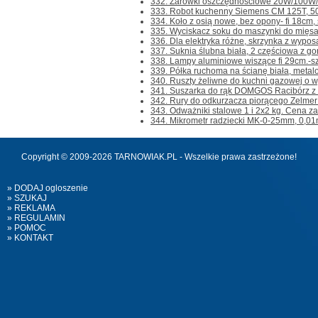
332. Żarówki oszczędnościowe 20W/100W/,
333. Robot kuchenny Siemens CM 125T, 500
334. Koło z osią nowe, bez opony- fi 18cm, 
335. Wyciskacz soku do maszynki do mięsa nr
336. Dla elektryka różne, skrzynka z wyposa
337. Suknia ślubna biała, 2 częściowa z gor
338. Lampy aluminiowe wiszące fi 29cm.-szt.1 
339. Półka ruchoma na ścianę biała, metalo
340. Ruszty żeliwne do kuchni gazowej o w
341. Suszarka do rąk DOMGOS Racibórz z lu
342. Rury do odkurzacza piorącego Zelmer W
343. Odważniki stalowe 1 i 2x2 kg. Cena za w
344. Mikrometr radziecki MK-0-25mm, 0,01m
Copyright © 2009-2026 TARNOWIAK.PL - Wszelkie prawa zastrzeżone!
» DODAJ ogloszenie
» SZUKAJ
» REKLAMA
» REGULAMIN
» POMOC
» KONTAKT