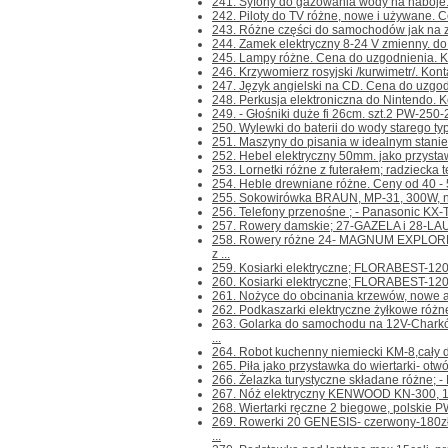
241. Syfony do gazowania wody na naboje. 
242. Piloty do TV różne, nowe i używane. Ce
243. Różne części do samochodów jak na zdj
244. Zamek elektryczny 8-24 V zmienny. do br
245. Lampy różne. Cena do uzgodnienia. Kont
246. Krzywomierz rosyjski /kurwimetr/. Kontak
247. Język angielski na CD. Cena do uzgodni
248. Perkusja elektroniczna do Nintendo. Kont
249. - Głośniki duże fi 26cm. szt.2 PW-250-
250. Wylewki do baterii do wody starego ty
251. Maszyny do pisania w idealnym stanie
252. Hebel elektryczny 50mm. jako przystaw
253. Lornetki różne z futerałem; radziecka te
254. Heble drewniane różne. Ceny od 40 - 50z
255. Sokowirówka BRAUN, MP-31, 300W, nie
256. Telefony przenośne ; - Panasonic KX-
257. Rowery damskie; 27-GAZELA i 28-LAURA
258. Rowery różne 24- MAGNUM EXPLORE
z ...
259. Kosiarki elektryczne; FLORABEST-120
260. Kosiarki elektryczne; FLORABEST-1200
261. Nożyce do obcinania krzewów, nowe a
262. Podkaszarki elektryczne żyłkowe różn
263. Golarka do samochodu na 12V-Chark
...
264. Robot kuchenny niemiecki KM-8,cały du
265. Piła jako przystawka do wiertarki- otwó
266. Żelazka turystyczne składane różne; -
267. Nóż elektryczny KENWOOD KN-300, 100
268. Wiertarki ręczne 2 biegowe, polskie PW
269. Rowerki 20 GENESIS- czerwony-180z
...