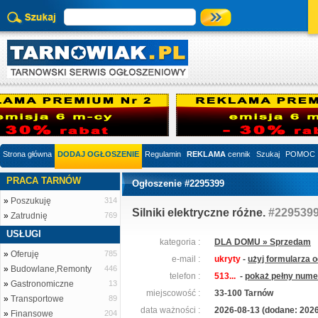
Strona główna
DODAJ OGŁOSZENIE
Regulamin
REKLAMA
cennik
Szukaj
POMOC
PRACA TARNÓW
Ogłoszenie #2295399
»
Poszukuję
314
Silniki elektryczne różne.
#229539
»
Zatrudnię
769
USŁUGI
kategoria :
DLA DOMU » Sprzedam
»
Oferuję
785
e-mail :
ukryty
-
użyj formularza 
»
Budowlane,Remonty
446
telefon :
513...
-
pokaż pełny numer
»
Gastronomiczne
13
miejscowość :
33-100 Tarnów
»
Transportowe
89
data ważności :
2026-08-13 (dodane: 2026
»
Finansowe
204