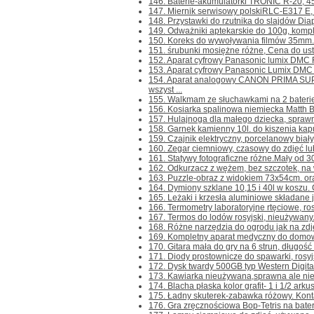
146. Baterie-akumulatorki TRONIC R-20, 4
147. Miernik serwisowy polskiRLC-E317 E, n
148. Przystawki do rzutnika do slajdów Diap
149. Odważniki aptekarskie do 100g, kompl
150. Koreks do wywoływania filmów 35mm.-m
151. śrubunki mosiężne różne, Cena do ustale
152. Aparat cyfrowy Panasonic lumix DMC FZ
153. Aparat cyfrowy Panasonic Lumix DMC F
154. Aparat analogowy CANON PRIMA SU
wszyst ...
155. Walkmam ze słuchawkami na 2 baterie R
156. Kosiarka spalinowa niemiecka Matth B
157. Hulajnoga dla małego dziecka, sprawna.
158. Garnek kamienny 10l. do kiszenia kapus
159. Czajnik elektryczny, porcelanowy biały,
160. Zegar ciemniowy, czasowy do zdjęć lub 
161. Statywy fotograficzne różne.Mały od 3
162. Odkurzacz z wężem, bez szczotek, na 
163. Puzzle-obraz z widokiem 73x54cm. or
164. Dymiony szklane 10,15 i 40l w koszu. C
165. Leżaki i krzesła aluminiowe składane j
166. Termometry laboratoryjne rtęciowe, ros
167. Termos do lodów rosyjski, nieużywany. 
168. Różne narzędzia do ogrodu jak na zdjęc
169. Kompletny aparat medyczny do domowej 
170. Gitara mała do gry na 6 strun, długość 
171. Diody prostownicze do spawarki, rosyj
172. Dysk twardy 500GB typ Western Digita
173. Kawiarka nieużywana,sprawna ale nieko
174. Blacha płaska kolor grafit- 1 i 1/2 arku
175. Ładny skuterek-zabawka różowy. Kontakt
176. Gra zręcznościowa Bop-Tetris na baterie