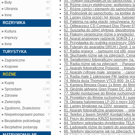
55. Trójkąty ostrzegawcze do samochodu, sk
»
Buty
43
56. Różne rzeczy elektryczne- woltomierz t
»
Ubrania
87
57. Różne części i elementy do samochodów; 
58. Podnośnik do samochodu- na korbkę do 
»
Inne
32
59. Lampy różne przód i tył, klosze, halogeny
60. Patelnia na jajka placki, nieużywana. Kon
ROZRYWKA
61. Odtwarzacz CD Compact Disc Player 6T
62. Suszarka do zdjęć płytowa, dwustronna z
»
Kultura
2
63. Flakony ceramiczne różne o wysokości 2
»
Imprezy
7
64. Aparat analogowy radziecki SOKÓł-2 z o
65. Przystawka do rzutnika przeżroczy- DI
»
Inne
195
66. Futerały do aparatów DRUH i Zenit- 1 po
67. Radia grające ; - samsung rcd s90, good
TURYSTYKA
68. Słuchawki różne jak na zdjęciach. Cena 
69. Światłomierz fotograficzny oporowy, na 1
»
Zagraniczne
4
70. Radia różne jak na zdjęciach ; - Panas
»
Krajowe
12
71. Aparaty fotograficzne Polaroid ; - Impuls
72. Aparaty cyfrowe małe, sprawne ; - canon
RÓŻNE
73. Radia małe 1 zakresowe FM, ładnie gra
74. Wieża duża Thomson VTCD 800, 3x CD, 
»
Kupię
25
75. Kamera filmowa Quarz 1x 8mm, do filmó
»
Sprzedam
1240
76. Głośniki aktywne Gren Power DC-100, 20
77. Stoliki montażowe do filmów ruchomych 8
»
Zdrowie
40
78. Projektory do filmów ruchomych 8 i supe
»
Zwierzęta
242
79. Oprawa halogenowa LF-20 o mocy 1000W,
80. Lampy błyskowe na 220V, sprawne ; - Cz
»
Zgubiono, Znaleziono
7
81. Aparaty fotograficzne analogowe ; - sm
»
Niepełnosprawni pomoc
9
82. Telefon z faxem SHARP. Kontakt tylko tel
83. Frezy do drewna KINZO komplet szt.6 w
»
Bezpłatnie potrzebuję
26
84. Telefony sekretarsko-dyrektorskie TEL
»
Bezpłatnie podaruję
61
85. Ładowarki różne do baterii do aparatów f
86. Telefony stacjonarne jak na zdjęciach.
MATRYMONIALNE