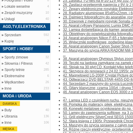
»
Fotografia i Video
8
25. Zasilacz T-2-ites na 8-10-12V typ 332, 0,
26. Zasilacz-przetwornik napięcia z 9V /z 2 ba
»
Lokale weselne
4
27. Zegary elektroniczne rosyjskie Elektroni
»
Zespół muzyczny
10
28. Radiatory aluminiowe 85x85x22mm. i 6
29. Dalmierz fotograficzny do aparatów, rosyj
»
Usługi
40
30. Dzwonek z melodiami rosyjski Sonata-1,
31. Aparat cyfrowy Panasonic Lumix DMC-FZ
AGD,TV,ELEKTRONIKA
32. Lampa doświetlająca do kamer, aparató
33. Obiektywy do powiększalnika fotograficz
»
Sprzedam
592
34. Aparat analogowy Nikon F-65 z futerałem
»
Kupię
2
35. Wyłączniki podtynkowe, podwójne,klawis
36. Aparat analogowy Canon Super Shot-76
SPORT i HOBBY
37. Maszyna do szycia ARKA RADOM NM-1
...
»
Sporty zimowe
32
38. Aparat analogowy Olympus Stylus zoom 14
39. Teczki na laptopa zamykane na zamek o
»
Siłownia i Fitness
42
40. Stojak na 30 płyt CD. Kontakt tylko telefo
»
Sporty letnie
285
41. Skrzypce do renowacji z 24.02.1955r. ze
42. Magnetowid LG-200P Crystal Picture do 
»
Ekstremalne
6
43. Odtwarzacz DVD BELSTAR-4455-DD-MKII b
»
Wędkarstwo
26
44. Sprzedam 2 maszyny do szycia Łucznik w
45. Gitary klasyczne; czarna 100zł. i druga 50
»
Inne
233
46. Aparat analogowy Canon EOS 3000 z
MODA i URODA
...
47. Lampa LED z czujnikiem ruchu, nieużywan
DAMSKA
48. Pompka do materacy, piłek, elektryczna n
49. Konewki metalowe ocynkowane do np. w
»
Buty
40
50. Lampy do zawieszenia sufitowe, na 3 żar
»
Ubrania
136
51. Grill elektryczny SilverCrest SEGS 1500W.
52. Stara księga z 1905r. Przewodnik Chrze
»
Inne
106
53. Maszyny do szycia sprawne z całym napę
MĘSKA
54. Różne rzeczy elektryczne- przetwornik z