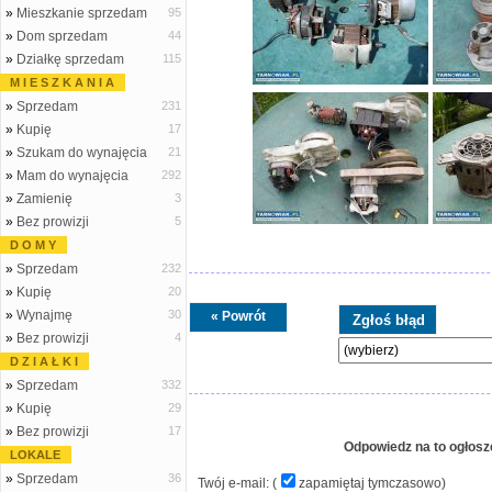
»
Mieszkanie sprzedam
95
»
Dom sprzedam
44
»
Działkę sprzedam
115
M I E S Z K A N I A
»
Sprzedam
231
»
Kupię
17
»
Szukam do wynajęcia
21
»
Mam do wynajęcia
292
»
Zamienię
3
»
Bez prowizji
5
D O M Y
»
Sprzedam
232
»
Kupię
20
»
Wynajmę
30
« Powrót
»
Bez prowizji
4
D Z I A Ł K I
»
Sprzedam
332
»
Kupię
29
»
Bez prowizji
17
Odpowiedz na to ogłosz
LOKALE
»
Sprzedam
36
Twój e-mail: (
zapamiętaj tymczasowo
)