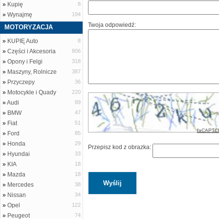
»
Kupię
8
»
Wynajmę
194
Twoja odpowiedź:
MOTORYZACJA
»
KUPIĘ Auto
8
»
Części i Akcesoria
806
»
Opony i Felgi
318
»
Maszyny, Rolnicze
387
»
Przyczepy
36
»
Motocykle i Quady
220
»
Audi
89
»
BMW
47
»
Fiat
51
faCAPTC
»
Ford
85
»
Honda
29
Przepisz kod z obrazka:
»
Hyundai
33
»
KIA
18
»
Mazda
18
»
Mercedes
38
»
Nissan
34
»
Opel
122
»
Peugeot
74