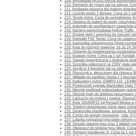
209. Wyciskarka ręczna mocna,aluminiowa 
210. Elementy do rynien jak na zdjęciu. Cena
211. Huśtawka wisząca dla małego dziecka Li
212. Liczniki prądu 1-fazowe. Cena za 1 szt. 
213. Teczki różne. Cena do uzgodnienia. Kont
214. Głowice do baterii do wody, nieużywane
215. Automaty do pochłaniaczy zapachów ele
216. Kamera samochodowa myEye Traffic, ni
217. Drążek gięty i sprężyna do ćwiczeń siło
218. Pamiątki FSE Tamel. Cena do ustalenia. 
219. Kamizelka ortopedyczna Qmed,rozmiar 
220. Koła do różnych rowerów; 16,20,24,26
221. Uchwyty do podwieszenia przewodów,k
222. Krawaty różne. Cena za 1 szt. Kontakt t
223. Suwaki logarytmiczne z Instrukcją obsł
224. Szczotka-odkurzacz na 220V, mała ale c
225. Języki w 4 tygodnie jak na zdjęciach; - 
226. Płaszczyk p. deszczowy dla chłopca 98/1
227. Wkładki do zamków Gerda z 3 kluczami
228. Kalkulatory różne; ElWRO-141, LEXIBOO
229. Przełącznik sygnału Manhattan Data Tra
230. Miernik-multimetr wskazówkowy radzie
231. Głośnik mały do telefonu,nieużywany. Ko
232. Łańcuchy do motora i rowera. Długość
233. Koła 185/60R15 od Renault Modus a rac
234. Telefony komórkowe różne stare różne 
235. Deskorolka plastikowa, sprawna. Kontakt
236. Części do armaty mosiężnej ; lufa- 27cm.
237. Latarka sygnalizacyjna biało-zielono-cz
238. Żelazko starego typu oraz 2 wkłady ce
239. Otwieracz do słoików typu Weck. Cena za
240. Termosy plastikowe 2l. Cena za 1 szt. Ko