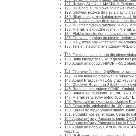
127. Rowery 24 różne- MAGNUM Explorer-s
128. Hulajnogi aluminiowe fioletowa i niebie
129. Gilotyna, nożyce do cięcia blachy przyk
130. Silnik elektryczny kołnierzowy, prod. B
131. Drążek metalowy do rowerka dziecinnego
132. Multimetr cyfrowy,radziecki MP-12. Konta
133. Mierniki elektryczne różne; - Miernik 
134. Elektro-konstruktor-zestaw edukacyjny d
135. Obraz olejny,stary na płótnie- kwiaty o
136. Mały, dziecinny konstruktor -składanka 
137. Telefon stacjonarny z czasów PRL-
...
138. Fotelik do samochodu dla niemowlaka 
139. Butla turystyczna 2 kg. z gazem bez paln
140. Aparat analogowy NIKON F-55 z ob
...
141. Obiektyw Cosinon-2,8/55mm. z gwintem
142. Deska mała do prasowania rękawów, sp
143. Aparat Praktica- MTL-5B oraz Revuefl
144. Obiektyw Revuenon-2,8/135mm. z gwin
145. Radia ładnie grające SONIC. Kontakt tyl
146. Baterie-akumulatorki TRONIC R-20, 4
147. Miernik serwisowy polskiRLC-E317 E, n
148. Przystawki do rzutnika do slajdów Diap
149. Odważniki aptekarskie do 100g, kompl
150. Koreks do wywoływania filmów 35mm.-m
151. śrubunki mosiężne różne, Cena do ustale
152. Aparat cyfrowy Panasonic lumix DMC FZ
153. Aparat cyfrowy Panasonic Lumix DMC F
154. Aparat analogowy CANON PRIMA SU
wszyst ...
155. Walkmam ze słuchawkami na 2 baterie R