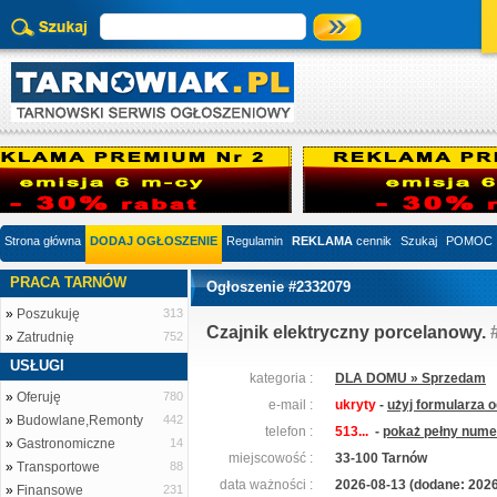
Strona główna
DODAJ OGŁOSZENIE
Regulamin
REKLAMA
cennik
Szukaj
POMOC
PRACA TARNÓW
Ogłoszenie #2332079
»
Poszukuję
313
Czajnik elektryczny porcelanowy.
»
Zatrudnię
752
USŁUGI
kategoria :
DLA DOMU » Sprzedam
»
Oferuję
780
e-mail :
ukryty
-
użyj formularza 
»
Budowlane,Remonty
442
telefon :
513...
-
pokaż pełny numer
»
Gastronomiczne
14
miejscowość :
33-100 Tarnów
»
Transportowe
88
data ważności :
2026-08-13 (dodane: 2026
»
Finansowe
231