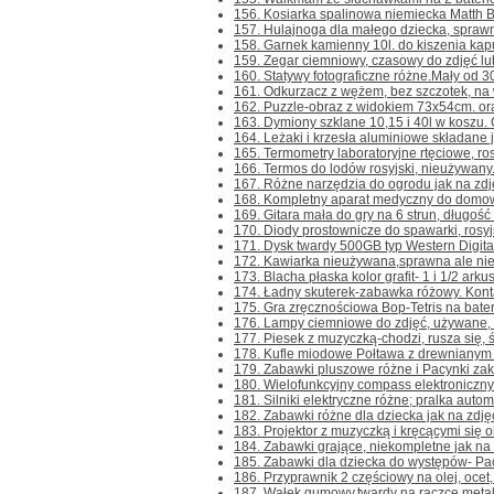
156. Kosiarka spalinowa niemiecka Matth B
157. Hulajnoga dla małego dziecka, sprawna.
158. Garnek kamienny 10l. do kiszenia kapus
159. Zegar ciemniowy, czasowy do zdjęć lub 
160. Statywy fotograficzne różne.Mały od 3
161. Odkurzacz z wężem, bez szczotek, na 
162. Puzzle-obraz z widokiem 73x54cm. or
163. Dymiony szklane 10,15 i 40l w koszu. C
164. Leżaki i krzesła aluminiowe składane j
165. Termometry laboratoryjne rtęciowe, ros
166. Termos do lodów rosyjski, nieużywany. 
167. Różne narzędzia do ogrodu jak na zdjęc
168. Kompletny aparat medyczny do domowej 
169. Gitara mała do gry na 6 strun, długość 
170. Diody prostownicze do spawarki, rosyj
171. Dysk twardy 500GB typ Western Digita
172. Kawiarka nieużywana,sprawna ale nieko
173. Blacha płaska kolor grafit- 1 i 1/2 arku
174. Ładny skuterek-zabawka różowy. Kontakt
175. Gra zręcznościowa Bop-Tetris na baterie
176. Lampy ciemniowe do zdjęć, używane, z 
177. Piesek z muzyczką-chodzi, rusza się, św
178. Kufle miodowe Połtawa z drewnianym u
179. Zabawki pluszowe różne i Pacynki zakł
180. Wielofunkcyjny compass elektroniczny. K
181. Silniki elektryczne różne; pralka autom
182. Zabawki różne dla dziecka jak na zdjęc
183. Projektor z muzyczką i kręcącymi się o
184. Zabawki grające, niekompletne jak na z
185. Zabawki dla dziecka do występów- Pacy
186. Przyprawnik 2 częściowy na olej, ocet, 
187. Wałek gumowy,twardy na rączce metalowe