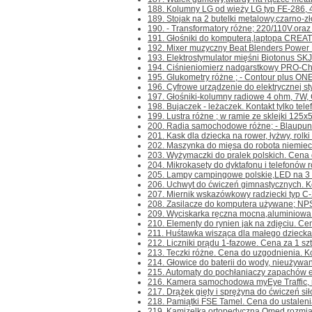
188. Kolumny LG od wieży LG typ FE-286, 
189. Stojak na 2 butelki metalowy,czarno-zł
190. - Transformatory różne; 220/110V.oraz 
191. Głośniki do komputera,laptopa CREAT
192. Mixer muzyczny Beat Blenders Power Roc
193. Elektrostymulator mięśni Biotonus SKJ-0
194. Ciśnieniomierz nadgarstkowy PRO-Check
195. Glukometry różne ; - Contour plus ONE- 
196. Cyfrowe urządzenie do elektrycznej sty
197. Głośniki-kolumny radiowe 4 ohm, 7W, Ce
198. Bujaczek - leżaczek. Kontakt tylko telef
199. Lustra różne ; w ramie ze sklejki 125x5
200. Radia samochodowe różne; - Blaupunk
201. Kask dla dziecka na rower, łyżwy, rolki i 
202. Maszynka do mięsa do robota niemieck
203. Wyżymaczki do pralek polskich. Cena d
204. Mikrokasety do dyktafonu i telefonów r
205. Lampy campingowe polskie,LED na 3 ba
206. Uchwyt do ćwiczeń gimnastycznych. Kont
207. Miernik wskazówkowy radziecki typ C-20
208. Zasilacze do komputera używane; NP
209. Wyciskarka ręczna mocna,aluminiowa 
210. Elementy do rynien jak na zdjęciu. Cena
211. Huśtawka wisząca dla małego dziecka Li
212. Liczniki prądu 1-fazowe. Cena za 1 szt. 
213. Teczki różne. Cena do uzgodnienia. Kont
214. Głowice do baterii do wody, nieużywane
215. Automaty do pochłaniaczy zapachów ele
216. Kamera samochodowa myEye Traffic, ni
217. Drążek gięty i sprężyna do ćwiczeń siło
218. Pamiątki FSE Tamel. Cena do ustalenia. 
219. Kamizelka ortopedyczna Qmed,rozmiar 