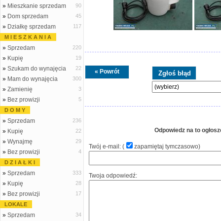
»
Mieszkanie sprzedam
90
»
Dom sprzedam
45
»
Działkę sprzedam
117
M I E S Z K A N I A
»
Sprzedam
220
»
Kupię
19
»
Szukam do wynajęcia
22
« Powrót
»
Mam do wynajęcia
300
»
Zamienię
3
»
Bez prowizji
5
D O M Y
»
Sprzedam
236
Odpowiedz na to ogłosz
»
Kupię
22
»
Wynajmę
29
Twój e-mail: (
zapamiętaj tymczasowo
)
»
Bez prowizji
4
D Z I A Ł K I
»
Sprzedam
333
Twoja odpowiedź:
»
Kupię
28
»
Bez prowizji
17
LOKALE
»
Sprzedam
34