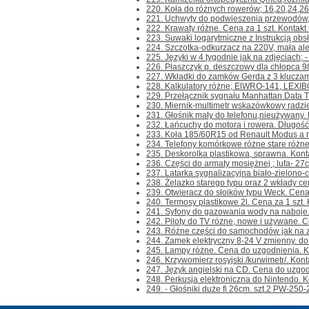
220. Koła do różnych rowerów; 16,20,24,26
221. Uchwyty do podwieszenia przewodów,k
222. Krawaty różne. Cena za 1 szt. Kontakt t
223. Suwaki logarytmiczne z Instrukcją obsł
224. Szczotka-odkurzacz na 220V, mała ale c
225. Języki w 4 tygodnie jak na zdjęciach; - 
226. Płaszczyk p. deszczowy dla chłopca 98/1
227. Wkładki do zamków Gerda z 3 kluczami
228. Kalkulatory różne; ElWRO-141, LEXIBOO
229. Przełącznik sygnału Manhattan Data Tra
230. Miernik-multimetr wskazówkowy radzie
231. Głośnik mały do telefonu,nieużywany. Ko
232. Łańcuchy do motora i rowera. Długość
233. Koła 185/60R15 od Renault Modus a rac
234. Telefony komórkowe różne stare różne 
235. Deskorolka plastikowa, sprawna. Kontakt
236. Części do armaty mosiężnej ; lufa- 27cm.
237. Latarka sygnalizacyjna biało-zielono-cz
238. Żelazko starego typu oraz 2 wkłady ce
239. Otwieracz do słoików typu Weck. Cena za
240. Termosy plastikowe 2l. Cena za 1 szt. Ko
241. Syfony do gazowania wody na naboje. 
242. Piloty do TV różne, nowe i używane. Ce
243. Różne części do samochodów jak na zdj
244. Zamek elektryczny 8-24 V zmienny. do br
245. Lampy różne. Cena do uzgodnienia. Kont
246. Krzywomierz rosyjski /kurwimetr/. Kontak
247. Język angielski na CD. Cena do uzgodni
248. Perkusja elektroniczna do Nintendo. Kont
249. - Głośniki duże fi 26cm. szt.2 PW-250-