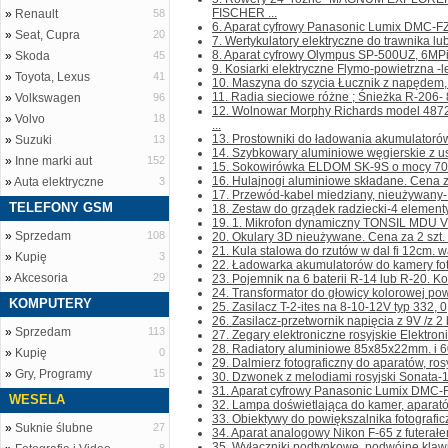
FISCHER ...
»
Renault
58
6. Aparat cyfrowy Panasonic Lumix DMC-FZ-
»
Seat, Cupra
20
7. Wertykulatory elektryczne do trawnika lub
8. Aparat cyfrowy Olympus SP-500UZ, 6MPi, 
»
Skoda
45
9. Kosiarki elektryczne Flymo-powietrzna -
»
Toyota, Lexus
41
10. Maszyna do szycia Łucznik z napędem, 
11. Radia sieciowe różne ; Śnieżka R-206- 80
»
Volkswagen
96
12. Wolnowar Morphy Richards model 487
»
Volvo
18
...
13. Prostowniki do ładowania akumulatorów
»
Suzuki
13
14. Szybkowary aluminiowe węgierskie z us
»
Inne marki aut
152
15. Sokowirówka ELDOM SK-9S o mocy 700W
16. Hulajnogi aluminiowe składane. Cena za 1
»
Auta elektryczne
3
17. Przewód-kabel miedziany, nieużywany- pł
TELEFONY GSM
18. Zestaw do grządek radziecki-4 elementy-
19. 1. Mikrofon dynamiczny TONSIL MDU VI
»
Sprzedam
108
20. Okulary 3D nieużywane. Cena za 2 szt. Ko
21. Kula stalowa do rzutów w dal fi 12cm. wa
»
Kupię
3
22. Ładowarka akumulatorów do kamery foto
»
Akcesoria
29
23. Pojemnik na 6 baterii R-14 lub R-20. Kont
24. Transformator do głowicy kolorowej pow
KOMPUTERY
25. Zasilacz T-2-ites na 8-10-12V typ 332, 0,
26. Zasilacz-przetwornik napięcia z 9V /z 2 ba
»
Sprzedam
113
27. Zegary elektroniczne rosyjskie Elektroni
28. Radiatory aluminiowe 85x85x22mm. i 6
»
Kupię
0
29. Dalmierz fotograficzny do aparatów, rosyj
»
Gry, Programy
15
30. Dzwonek z melodiami rosyjski Sonata-1,
31. Aparat cyfrowy Panasonic Lumix DMC-FZ
WESELA
32. Lampa doświetlająca do kamer, aparató
33. Obiektywy do powiększalnika fotograficz
»
Suknie ślubne
27
34. Aparat analogowy Nikon F-65 z futerałem
35. Wyłączniki podtynkowe, podwójne,klawis