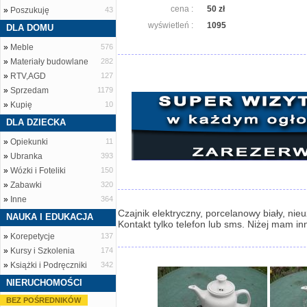
cena :
50 zł
»
Poszukuję
43
wyświetleń :
1095
DLA DOMU
»
Meble
576
»
Materiały budowlane
282
»
RTV,AGD
127
»
Sprzedam
1179
»
Kupię
10
DLA DZIECKA
»
Opiekunki
11
»
Ubranka
393
»
Wózki i Foteliki
150
»
Zabawki
320
»
Inne
364
Czajnik elektryczny, porcelanowy biały, nie
NAUKA I EDUKACJA
Kontakt tylko telefon lub sms. Niżej mam in
»
Korepetycje
137
»
Kursy i Szkolenia
174
»
Książki i Podręczniki
342
NIERUCHOMOŚCI
BEZ POŚREDNIKÓW