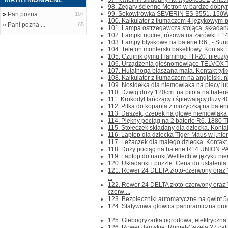
98. Zegary ścienne Metron w bardzo dobrym 
99. Sokowirówka SEVERIN ES-3551, 150W, 
»
Pan pozna ...
107
100. Kalkulator z tłumaczem 4 językowym-pol
»
Pani pozna ...
65
101. Lampa ostrzegawcza stojąca, składana,
102. Lampki nocne; różowa na żarówki E14 - 
103. Lampy błyskowe na baterie R6 ; - Sun
104. Telefon monterski bakelitowy. Kontakt ty
105. Czujnik dymu Flamingo FH-20, nieużywan
106. Urządzenia głośnomówiące TELVOX TL-
107. Hulajnoga blaszana mała. Kontakt tylko 
108. Kalkulator z tłumaczem na angielski, nie
109. Nosidełka dla niemowlaka na plecy lub 
110. Dżwig duży 120cm. na pilota na baterie
111. Krokodyl tańczący i śpiewający,duży 40
112. Piłka do kopania z muzyczką na baterie. 
113. Daszek, czepek na głowę niemowlaka do
114. Piękny pociąg na 2 baterie R6, 1880 T
115. Stołeczek składany dla dziecka. Kontakt 
116. Laptop dla dziecka Tiger-Maus w j.niemi
117. Leżaczek dla małego dziecka. Kontakt ty
118. Duży pociąg na baterie R14 UNION PAC
119. Laptop do nauki Welltech w języku niem
120. Układanki i puzzle. Cena do ustalenia. K
121. Rower 24 DELTA złoto-czerwony ora
...
122. Rower 24 DELTA złoto-czerwony or
czerw ...
123. Bezpieczniki automatyczne na gwint 5A 
124. Statywowa głowica panoramiczna pr
...
125. Glebogryzarka ogrodowa, elektryczna H
126. Rower damskie; Romet-Gazela 27 cali,z 