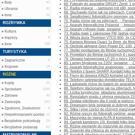
»
Buty
43
66. Futerały do aparatów DRUH i Zenit- 1 po
67. Radia grające ; - samsung rcd s90, good
»
Ubrania
82
68. Słuchawki różne jak na zdjęciach. Cena 
»
Inne
34
69. Światłomierz fotograficzny oporowy, na 1
70. Radia różne jak na zdjęciach ; - Panas
ROZRYWKA
71. Aparaty fotograficzne Polaroid ; - Impuls
72. Aparaty cyfrowe małe, sprawne ; - canon
»
Kultura
3
73. Radia małe 1 zakresowe FM, ładnie gra
»
Imprezy
8
74. Wieża duża Thomson VTCD 800, 3x CD, 
75. Kamera filmowa Quarz 1x 8mm, do filmó
»
Inne
195
76. Głośniki aktywne Gren Power DC-100, 20
77. Stoliki montażowe do filmów ruchomych 8
TURYSTYKA
78. Projektory do filmów ruchomych 8 i supe
79. Oprawa halogenowa LF-20 o mocy 1000W,
»
Zagraniczne
4
80. Lampy błyskowe na 220V, sprawne ; - Cz
»
Krajowe
14
81. Aparaty fotograficzne analogowe ; - sm
82. Telefon z faxem SHARP. Kontakt tylko tel
RÓŻNE
83. Frezy do drewna KINZO komplet szt.6 w
84. Telefony sekretarsko-dyrektorskie TEL
»
Kupię
25
85. Ładowarki różne do baterii do aparatów f
86. Telefony stacjonarne jak na zdjęciach.
»
Sprzedam
1256
87. Łóżka turystyczne, składane aluminiow
»
Zdrowie
40
88. Regulatory prądu z płynną regulacją 22
89. Zestaw piknikowy dla 4 osób w walizce pl
»
Zwierzęta
243
90. Drewniany blok żeglarski w dobrym stanie
»
Zgubiono, Znaleziono
8
91. Sitka i inne części do różnych maszynek d
92. Różne rzeczy do fotografii ogólnie; apara
»
Niepełnosprawni pomoc
12
93. Maszynka do mięsa ALFA-8,kompletna. Kon
»
Bezpłatnie potrzebuję
24
94. Garnek kamienny 10l. Kontakt tylko telef
95. Różne elementy do maszynki do mięsa.C
»
Bezpłatnie podaruję
62
96. Dzwonki dla chłopca do dzwonienia. Cena
MATRYMONIALNE
97. Kwietnik składany na wysokość 2,5mb.m