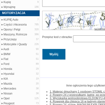
»
Kupię
9
»
Wynajmę
186
MOTORYZACJA
»
KUPIĘ Auto
7
»
Części i Akcesoria
785
faCAPTC
»
Opony i Felgi
320
»
Maszyny, Rolnicze
386
Przepisz kod z obrazka:
»
Przyczepy
37
»
Motocykle i Quady
226
»
Audi
90
»
BMW
51
»
Fiat
51
»
Ford
89
»
Honda
29
»
Hyundai
32
»
KIA
19
»
Mazda
20
Inne ogłoszenia tego użytkown
»
Mercedes
38
1. Materac dmuchany 1 osobowy STOMIL cze
»
Nissan
38
2. Rowery 24 z przerzutkami, ładne, po prze
3. Wyciskarka wolnoobrotowa ELDOM PJ-405 
»
Opel
125
4. Rowerek dla chłopca 16 w ładnym stanie. D
»
Peugeot
73
5. Rowery 24 -różne- MAGNUM EXPLORER