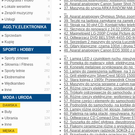
»
Fotografia i Video
8
36. Aparat analogowy Canon Super Shot-76
»
Lokale weselne
4
37. Maszyna do szycia ARKA RADOM NM-1
...
»
Zespół muzyczny
9
38. Aparat analogowy Olympus Stylus zoom 14
»
Usługi
39
39. Teczki na laptopa zamykane na zamek o
40. Stojak na 30 płyt CD. Kontakt tylko telefo
AGD,TV,ELEKTRONIKA
41. Skrzypce do renowacji z 24.02.1955r. ze
42. Magnetowid LG-200P Crystal Picture do 
»
Sprzedam
604
43. Odtwarzacz DVD BELSTAR-4455-DD-MKII b
»
Kupię
2
44. Sprzedam 2 maszyny do szycia Łucznik w
45. Gitary klasyczne; czarna 100zł. i druga 50
SPORT i HOBBY
46. Aparat analogowy Canon EOS 3000 z
...
»
Sporty zimowe
32
47. Lampa LED z czujnikiem ruchu, nieużywan
48. Pompka do materacy, piłek, elektryczna n
»
Siłownia i Fitness
41
49. Konewki metalowe ocynkowane do np. w
»
Sporty letnie
282
50. Lampy do zawieszenia sufitowe, na 3 żar
51. Grill elektryczny SilverCrest SEGS 1500W.
»
Ekstremalne
6
52. Stara księga z 1905r. Przewodnik Chrze
»
Wędkarstwo
26
53. Maszyny do szycia sprawne z całym napę
54. Różne rzeczy elektryczne- przetwornik z
»
Inne
237
55. Trójkąty ostrzegawcze do samochodu, sk
56. Różne rzeczy elektryczne- woltomierz t
MODA i URODA
57. Różne części i elementy do samochodów; 
58. Podnośnik do samochodu- na korbkę do 
DAMSKA
59. Lampy różne przód i tył, klosze, halogeny
»
Buty
37
60. Patelnia na jajka placki, nieużywana. Kon
61. Odtwarzacz CD Compact Disc Player 6T
»
Ubrania
124
62. Suszarka do zdjęć płytowa, dwustronna z
»
Inne
113
63. Flakony ceramiczne różne o wysokości 2
64. Aparat analogowy radziecki SOKÓł-2 z o
MĘSKA
65. Przystawka do rzutnika przeżroczy- DI