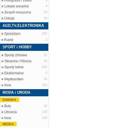
»
Fotografia i Video
8
»
Lokale weselne
4
»
Zespół muzyczny
10
»
Usługi
40
AGD,TV,ELEKTRONIKA
»
Sprzedam
592
»
Kupię
2
SPORT i HOBBY
»
Sporty zimowe
32
»
Siłownia i Fitness
42
»
Sporty letnie
285
»
Ekstremalne
6
»
Wędkarstwo
26
»
Inne
233
MODA i URODA
DAMSKA
»
Buty
40
»
Ubrania
136
»
Inne
106
MĘSKA