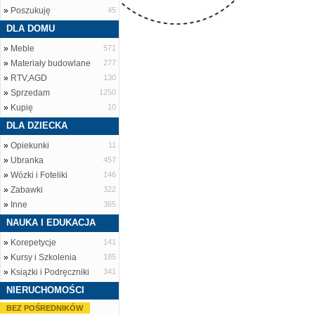
»
Poszukuję
45
DLA DOMU
»
Meble
571
»
Materiały budowlane
277
»
RTV,AGD
130
»
Sprzedam
1250
»
Kupię
10
DLA DZIECKA
»
Opiekunki
11
»
Ubranka
457
»
Wózki i Foteliki
146
»
Zabawki
322
»
Inne
365
NAUKA I EDUKACJA
»
Korepetycje
141
»
Kursy i Szkolenia
185
»
Książki i Podręczniki
341
NIERUCHOMOŚCI
BEZ POŚREDNIKÓW