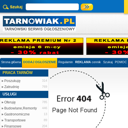
Strona główna
DODAJ OGŁOSZENIE
Regulamin
REKLAMA
cennik
Szukaj
POMOC
PRACA TARNÓW
»
Poszukuję
314
»
Zatrudnię
769
USŁUGI
»
Oferuję
785
»
Budowlane,Remonty
446
»
Gastronomiczne
13
»
Transportowe
89
»
Finansowe
204