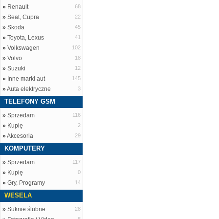
»
Renault
68
»
Seat, Cupra
22
»
Skoda
45
»
Toyota, Lexus
41
»
Volkswagen
102
»
Volvo
18
»
Suzuki
12
»
Inne marki aut
145
»
Auta elektryczne
3
TELEFONY GSM
»
Sprzedam
116
»
Kupię
2
»
Akcesoria
29
KOMPUTERY
»
Sprzedam
117
»
Kupię
0
»
Gry, Programy
14
WESELA
»
Suknie ślubne
28