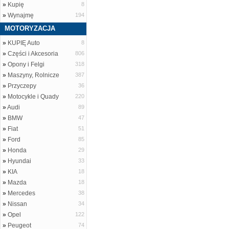
»
Kupię
8
»
Wynajmę
194
MOTORYZACJA
»
KUPIĘ Auto
8
»
Części i Akcesoria
806
»
Opony i Felgi
318
»
Maszyny, Rolnicze
387
»
Przyczepy
36
»
Motocykle i Quady
220
»
Audi
89
»
BMW
47
»
Fiat
51
»
Ford
85
»
Honda
29
»
Hyundai
33
»
KIA
18
»
Mazda
18
»
Mercedes
38
»
Nissan
34
»
Opel
122
»
Peugeot
74