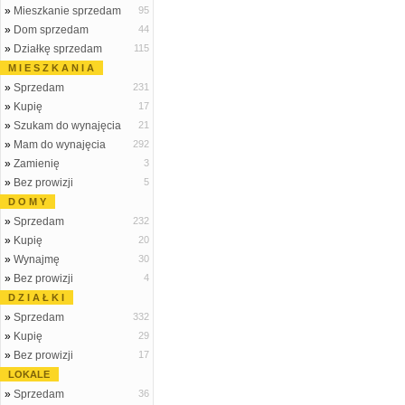
»
Mieszkanie sprzedam
95
»
Dom sprzedam
44
»
Działkę sprzedam
115
M I E S Z K A N I A
»
Sprzedam
231
»
Kupię
17
»
Szukam do wynajęcia
21
»
Mam do wynajęcia
292
»
Zamienię
3
»
Bez prowizji
5
D O M Y
»
Sprzedam
232
»
Kupię
20
»
Wynajmę
30
»
Bez prowizji
4
D Z I A Ł K I
»
Sprzedam
332
»
Kupię
29
»
Bez prowizji
17
LOKALE
»
Sprzedam
36