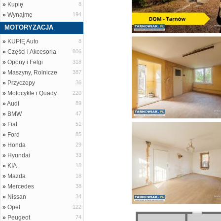
»
Kupię
8
»
Wynajmę
194
MOTORYZACJA
»
KUPIĘ Auto
8
»
Części i Akcesoria
806
»
Opony i Felgi
318
»
Maszyny, Rolnicze
387
»
Przyczepy
36
»
Motocykle i Quady
220
»
Audi
89
»
BMW
47
»
Fiat
51
»
Ford
85
»
Honda
29
»
Hyundai
33
»
KIA
18
»
Mazda
18
»
Mercedes
38
»
Nissan
34
»
Opel
122
»
Peugeot
74