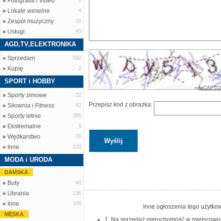
»
Fotografia i Video
8
»
Lokale weselne
4
»
Zespół muzyczny
10
»
Usługi
40
AGD,TV,ELEKTRONIKA
»
Sprzedam
592
»
Kupię
2
SPORT i HOBBY
faCAPTC
»
Sporty zimowe
32
Przepisz kod z obrazka:
»
Siłownia i Fitness
42
»
Sporty letnie
285
»
Ekstremalne
6
»
Wędkarstwo
26
»
Inne
233
MODA i URODA
DAMSKA
»
Buty
40
»
Ubrania
136
»
Inne
106
Inne ogłoszenia tego użytkow
MĘSKA
1. Na sprzedaż nieruchomość w miejscowośc