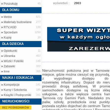
wyświetleń :
2903
»
Poszukuję
45
DLA DOMU
»
Meble
571
»
Materiały budowlane
277
»
RTV,AGD
130
»
Sprzedam
1250
»
Kupię
10
DLA DZIECKA
»
Opiekunki
11
»
Ubranka
457
»
Wózki i Foteliki
146
»
Zabawki
322
Nieruchomość położona jest w Tarnowie 
»
Inne
365
miejsce, gdzie można cieszyć się przyrodą,
NAUKA I EDUKACJA
z wygodnego dostępu do
rozwiniętej infastruktury. Dojazd do nie
»
Korepetycje
141
prowadzi drogą asfaltową. W promie
»
Kursy i Szkolenia
185
samochodem dostępne są liczne skle
usługowe, a także większe centra hand
»
Książki i Podręczniki
341
Tarnovia czy Gemini Park. Niedaleko zna
NIERUCHOMOŚCI
paliw, szkoły, przedszkola oraz punkt
pozwala szybko dojechać do centrum Tarnow
BEZ POŚREDNIKÓW
wylotowych w kierunku Krakowa I Rzeszow