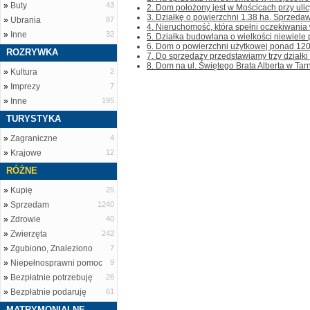
»
Buty
43
2. Dom położony jest w Mościcach przy ulic
3. Działkę o powierzchni 1.38 ha. Sprzeda
»
Ubrania
87
4. Nieruchomość, która spełni oczekiwania 
»
Inne
32
5. Działka budowlana o wielkości niewiele
6. Dom o powierzchni użytkowej ponad 120 
ROZRYWKA
7. Do sprzedaży przedstawiamy trzy działki
8. Dom na ul. Świętego Brata Alberta w Tarn
»
Kultura
2
»
Imprezy
7
»
Inne
195
TURYSTYKA
»
Zagraniczne
4
»
Krajowe
12
RÓŻNE
»
Kupię
25
»
Sprzedam
1240
»
Zdrowie
40
»
Zwierzęta
242
»
Zgubiono, Znaleziono
7
»
Niepełnosprawni pomoc
9
»
Bezpłatnie potrzebuję
26
»
Bezpłatnie podaruję
61
MATRYMONIALNE