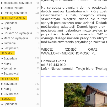
»
Mieszkanie sprzedam
95
Na sprzedaż drewniany dom o powierzchn
»
Dom sprzedam
44
dwóch metrów kwadratowych, który zost
»
Działkę sprzedam
115
czterdziestych z bali, ocieplony wełn
M I E S Z K A N I A
szlachetnym. Wnętrze składa się z tzw
sporych pomieszczeń oraz łazienki. Dodatk
»
Sprzedam
231
możliwością adaptacji. Domek łączy urok
»
Kupię
17
możliwościami rozbudowy może zyskać je
»
Szukam do wynajęcia
21
przyszłości. Działka o powierzchni 342
wymaga dużego nakładu pracy przy utrzyma
»
Mam do wynajęcia
292
możliwość stworzenia przytulnego zakątka
»
Zamienię
3
»
Bez prowizji
5
WIĘCEJ (ZDJĘĆ ORAZ I
WWW.LOFT4NIERUCHOMOSCI.PL
D O M Y
»
Sprzedam
232
Dominika Gierałt
»
Kupię
20
tel. 519 443 910
Loft 4 Nieruchomości - Twoje biuro, Twoi a
»
Wynajmę
30
»
Bez prowizji
4
D Z I A Ł K I
»
Sprzedam
332
»
Kupię
29
»
Bez prowizji
17
LOKALE
»
Sprzedam
36