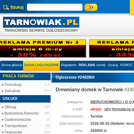
Strona główna
DODAJ OGŁOSZENIE
Regulamin
REKLAMA
cennik
Szukaj
POMOC
PRACA TARNÓW
Ogłoszenie #2402860
»
Poszukuję
314
Drewniany domek w Tarnowie
#24
»
Zatrudnię
769
USŁUGI
kategoria :
NIERUCHOMOŚCI » D O M
»
Oferuję
785
e-mail :
ukryty
-
użyj formularza 
»
Budowlane,Remonty
446
miejscowość :
Tarnów
»
Gastronomiczne
13
data ważności :
2026-08-20 (dodane: wczo
»
Transportowe
89
cena :
269000 zł
»
Finansowe
204