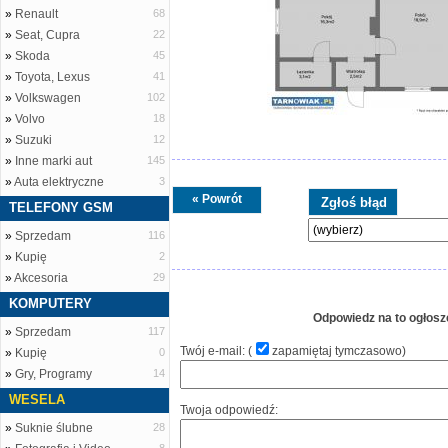
»
Renault
68
»
Seat, Cupra
22
»
Skoda
45
»
Toyota, Lexus
41
»
Volkswagen
102
»
Volvo
18
»
Suzuki
12
»
Inne marki aut
145
»
Auta elektryczne
3
« Powrót
TELEFONY GSM
»
Sprzedam
116
»
Kupię
2
»
Akcesoria
29
KOMPUTERY
Odpowiedz na to ogłosz
»
Sprzedam
117
Twój e-mail: (
zapamiętaj tymczasowo
)
»
Kupię
0
»
Gry, Programy
14
WESELA
Twoja odpowiedź:
»
Suknie ślubne
28