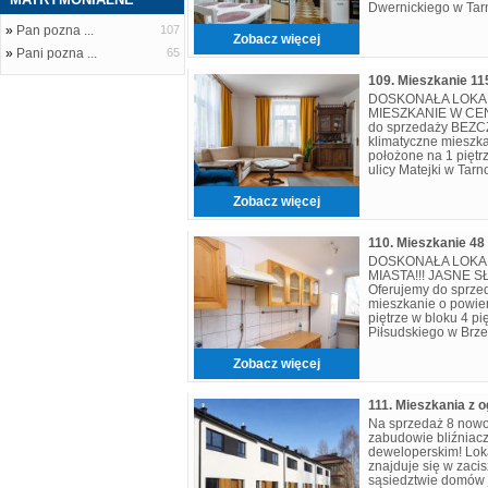
Dwernickiego w Tar
się z dużej kuchni 
»
Pan pozna ...
107
sypialni
Zobacz więcej
»
Pani pozna ...
65
DOSKONAŁA LOKAL
MIESZKANIE W CENT
do sprzedaży BEZ
klimatyczne mieszk
położone na 1 piętr
ulicy Matejki w Tar
nieruchomość to ide
Zobacz więcej
110. Mieszkanie 4
DOSKONAŁA LOKA
MIASTA!!! JASNE 
Oferujemy do sprze
mieszkanie o powie
piętrze w bloku 4 p
Piłsudskiego w Brze
przeznaczony do od
posiad
Zobacz więcej
Na sprzedaż 8 now
zabudowie bliźniac
deweloperskim! Loka
znajduje się w zacis
sąsiedztwie domów 