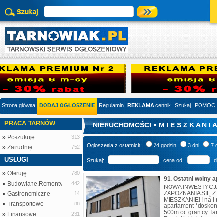
Strona główna
DODAJ OGŁOSZENIE
Regulamin
REKLAMA
cennik
Szukaj
POMOC
PRACA TARNÓW
NIERUCHOMOŚCI » M I E S Z K A N I 
»
Poszukuję
313
Ogłoszenia z ostatnich:
24 godzin
3 dni
7 
»
Zatrudnię
752
USŁUGI
Szukaj:
cena od:
d
»
Oferuję
780
»
Budowlane,Remonty
442
NOWA INWESTYCJA
ZAPOZNANIA SIĘ Z
»
Gastronomiczne
14
MIESZKANIE!!! na I 
»
Transportowe
88
apartament *doskona
500m od granicy Ta
»
Finansowe
231