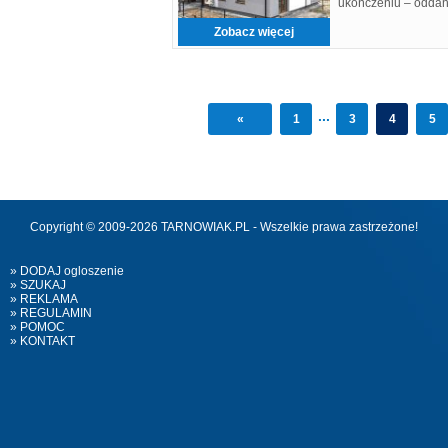
ukończeniu – oddan
na czerwiec 2026 r
mieszk
Zobacz więcej
...
«
1
3
4
5
Copyright © 2009-2026 TARNOWIAK.PL - Wszelkie prawa zastrzeżone!
» DODAJ ogloszenie
» SZUKAJ
» REKLAMA
» REGULAMIN
» POMOC
» KONTAKT