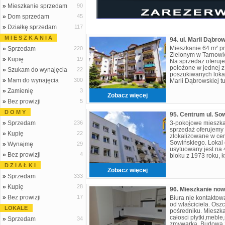
»
Mieszkanie sprzedam
90
»
Dom sprzedam
45
»
Działkę sprzedam
117
M I E S Z K A N I A
Mieszkanie 64 m² p
»
Sprzedam
220
Zielonym w Tarnowi
»
Kupię
19
Na sprzedaż oferuj
położone w jednej z
»
Szukam do wynajęcia
22
poszukiwanych lokal
»
Mam do wynajęcia
300
Marii Dąbrowskiej t
idealna propozycja 
»
Zamienię
3
Zobacz więcej
»
Bez prowizji
5
D O M Y
95. Centrum ul. So
»
Sprzedam
236
3-pokojowe mieszka
sprzedaż oferujemy 
»
Kupię
22
zlokalizowane w cen
Sowińskiego. Lokal 
»
Wynajmę
29
usytuowany jest na 
»
Bez prowizji
4
bloku z 1973 roku, k
termomodernizację. 
D Z I A Ł K I
trzech od
Zobacz więcej
»
Sprzedam
333
»
Kupię
28
96. Mieszkanie no
»
Bez prowizji
17
Biura nie kontaktow
od właściciela. Osz
LOKALE
pośredniku. Mieszk
całosci płytki,mebl
»
Sprzedam
34
zmywarką. Budowa 