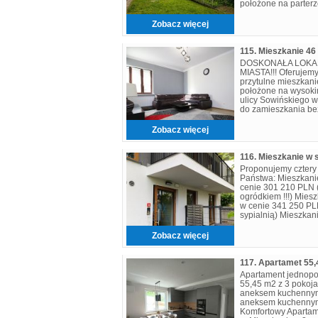
położone na parterz
ulicy Skowronków w
składa się z dwóch 
Zobacz więcej
115. Mieszkanie 4
DOSKONAŁA LOKA
MIASTA!!! Oferujem
przytulne mieszkani
położone na wysoki
ulicy Sowińskiego w
do zamieszkania be
finansowych. ROZ
sal
Zobacz więcej
Proponujemy cztery
Państwa: Mieszkani
cenie 301 210 PLN (
ogródkiem !!!) Mies
w cenie 341 250 PL
sypialnią) Mieszka
cenie 415 860 PLN 
Zobacz więcej
Apartament jednopo
55,45 m2 z 3 pokojam
aneksem kuchennym.
aneksem kuchennym
Komfortowy Apartam