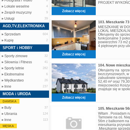
»
Fotografia i Video
8
PROJEKT WYKOŃC
»
Lokale weselne
4
MIESZKANIA POD KL
sprzedaży dwupozi
Zobacz więcej
»
Zespół muzyczny
9
zabudowie szeregow
»
Usługi
39
AGD,TV,ELEKTRONIKA
MIESZKANIE W DOS
LOKAL MIESZKALNY
»
Sprzedam
604
Oferujemy do sprze
funkcjonalne 3 pok
»
Kupię
2
powierzchni 73 m2 p
4 piętrowym przy ul
SPORT i HOBBY
Lokal mieszkalny id
Zobacz więcej
»
Sporty zimowe
32
»
Siłownia i Fitness
41
»
Sporty letnie
282
Oferujemy na sprze
bezczynszowych, w 
»
Ekstremalne
6
zabudowie szeregow
»
Wędkarstwo
26
52,40 m² oraz 79,30
miejscowości Koszy
»
Inne
237
znajduje się w spok
skomunikowanej okol
MODA i URODA
sklepy, szkoł
Zobacz więcej
DAMSKA
»
Buty
37
105. Mieszkanie 5
Witam . Posiadam n
»
Ubrania
124
Tarnowie na oś. Nie
»
Inne
113
56m z balkonem na 
mieszkania przynal
MĘSKA
.Mieszkanie sprzeda