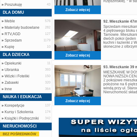
Rzędzińskiej. * w s
»
Poszukuję
43
powierzchni 56m2 +
ok.50 m2 * t
Zobacz więcej
DLA DOMU
»
Meble
576
Sprzedam mieszkan
»
Materiały budowlane
282
4 piętrowego bloku
»
RTV,AGD
127
Tarnowie. Mieszkani
dwóch pokoi (jeden 
»
Sprzedam
1179
kuchni i łazienki z
słoneczne z olbrzym
»
Kupię
10
wyposażone (lodówk
DLA DZIECKA
Zobacz więcej
»
Opiekunki
11
»
Ubranka
393
MIESZKANIE W DOS
»
Wózki i Foteliki
150
NOWA NIŻSZA CENA!
2 pokojowe mieszka
»
Zabawki
320
położone na 6 piętr
windą przy ul. Star
»
Inne
364
Nieruchomość skład
pokoi, jasnej kuchni
NAUKA I EDUKACJA
Zobacz więcej
»
Korepetycje
137
»
Kursy i Szkolenia
174
»
Książki i Podręczniki
342
NIERUCHOMOŚCI
BEZ POŚREDNIKÓW