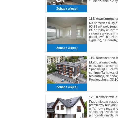
: - Mieszkanie z 2 s
salonem wraz z an
Zobacz więcej
Na sprzedaż duży a
95,33 m², położone n
Bł. Karoliny w Tarno
salonu z wyjściem n
pokoi, dwóch łazien
sypialni), garderob
mieszkania przynale
Zobacz więcej
Ekskluzywna oferta
mieszkania w centru
Spadzistej! Kluczowe
centrum Tarnowa, ul.
restauracji, sklepów
Powierzchnia: 33,10
301 210 zł (parter) 
Zobacz więcej
Przedmiotem sprzed
prestiżowy budynek
w Tarnowie przy uli
spokojnej części o
jednorodzinnych. Inw