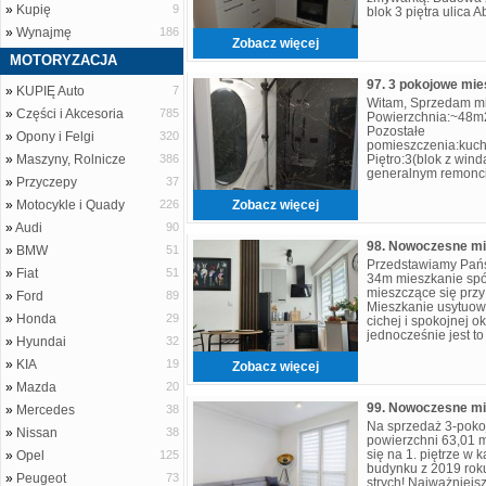
»
Kupię
9
blok 3 piętra ulica 
1 pokój; salon z an
»
Wynajmę
186
Zobacz więcej
MOTORYZACJA
»
KUPIĘ Auto
7
Witam, Sprzedam mi
»
Części i Akcesoria
785
Powierzchnia:~48m2
Pozostałe
»
Opony i Felgi
320
pomieszczenia:kuch
»
Maszyny, Rolnicze
386
Piętro:3(blok z wind
generalnym remonci
»
Przyczepy
37
własnego uznania (
dekoracje itp.) For
»
Motocykle i Quady
226
Zobacz więcej
»
Audi
90
»
BMW
51
Przedstawiamy Pańs
»
Fiat
51
34m mieszkanie spó
mieszczące się przy
»
Ford
89
Mieszkanie usytuow
»
Honda
29
cichej i spokojnej o
jednocześnie jest t
»
Hyundai
32
mieszkańcom. Nier
»
KIA
19
Zobacz więcej
»
Mazda
20
»
Mercedes
38
Na sprzedaż 3-poko
»
Nissan
38
powierzchni 63,01 m²
się na 1. piętrze w
»
Opel
125
budynku z 2019 roku
»
Peugeot
73
strych! Najważniejsz