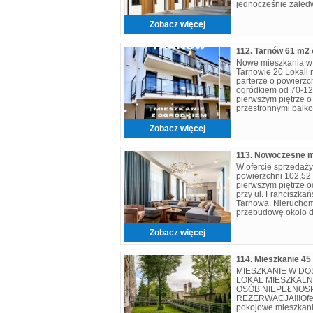
jednocześnie zaledw
Tarnowa. To propozy
Zobacz więcej
112. Tarnów 61 m2
Nowe mieszkania w 
Tarnowie 20 Lokali m
parterze o powierzc
ogródkiem od 70-120
pierwszym piętrze o
przestronnymi balko
sypialnie, salon, a
Zobacz więcej
W ofercie sprzedaży
powierzchni 102,52
pierwszym piętrze 
przy ul. Franciszkań
Tarnowa. Nierucho
przebudowę około d
powstała przestrze
Zobacz więcej
MIESZKANIE W DOS
LOKAL MIESZKAL
OSÓB NIEPEŁNOSP
REZERWACJA!!!Ofer
pokojowe mieszkani