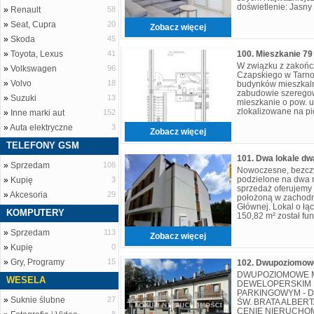
doświetlenie: Jasn
»
Renault
58
balkonowymi, sypial
»
Seat, Cupra
20
Zobacz więcej
»
Skoda
45
»
Toyota, Lexus
41
100. Mieszkanie 7
W związku z zakończ
»
Volkswagen
96
Czapskiego w Tarno
»
Volvo
18
budynków mieszkal
zabudowie szeregow
»
Suzuki
13
mieszkanie o pow. 
zlokalizowane na pi
»
Inne marki aut
152
nr 47. Mieszkanie sk
»
Auta elektryczne
3
Zobacz więcej
TELEFONY GSM
101. Dwa lokale dw
»
Sprzedam
108
Nowoczesne, bezcz
podzielone na dwa n
»
Kupię
3
sprzedaż oferujemy
»
Akcesoria
29
położoną w zachodni
Głównej. Lokal o łą
KOMPUTERY
150,82 m² został fu
dwa niezależne mie
»
Sprzedam
113
Zobacz więcej
»
Kupię
0
»
Gry, Programy
15
DWUPOZIOMOWE M
WESELA
DEWELOPERSKIM 
PARKINGOWYM - 
»
Suknie ślubne
27
ŚW. BRATA ALBER
CENIE NIERUCHO