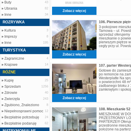
»
Buty
43
»
Ubrania
82
Zobacz więcej
»
Inne
34
ROZRYWKA
106. Pierwsze pięt
3-pokojowe mieszka
»
Kultura
3
Tarnowa – ul. Pow
sprzedaż oferujemy 
»
Imprezy
8
mieszkanie o powier
pierwszym piętrze w
»
Inne
195
cegły przy ul. Pow
Nieruchomość znajd
TURYSTYKA
Zobacz więcej
»
Zagraniczne
4
»
Krajowe
14
107. parter Westerp
Gotowe do zamiesz
RÓŻNE
po remoncie na zamk
Westerplatte Na sp
»
Kupię
25
o powierzchni 48 m²
zadbanego bloku z 
»
Sprzedam
1256
zamkniętym i spokoj
»
Zdrowie
40
Westerplatte w Tarn
Zobacz więcej
»
Zwierzęta
243
»
Zgubiono, Znaleziono
8
»
Niepełnosprawni pomoc
12
MIESZKANIE W DOS
»
Bezpłatnie potrzebuję
24
PRZESTRONNY LO
PARTERZE!!! Oferuj
»
Bezpłatnie podaruję
62
przestronne mieszk
położone na parterz
MATRYMONIALNE