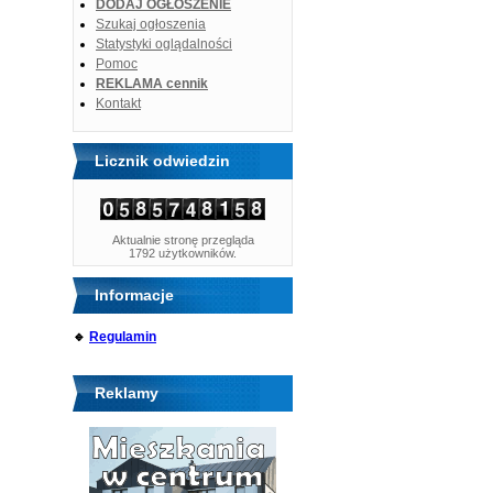
DODAJ OGŁOSZENIE
Szukaj ogłoszenia
Statystyki oglądalności
Pomoc
REKLAMA cennik
Kontakt
Licznik odwiedzin
Aktualnie stronę przegląda
1792 użytkowników.
Informacje
🔹
Regulamin
Reklamy