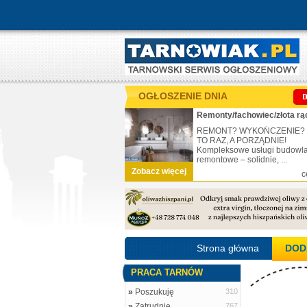
OGŁOSZENIE DNIA
Remonty/fachowiec/złota rą
REMONT? WYKOŃCZENIE?
TO RAZ, A PORZĄDNIE!
Kompleksowe usługi budowl
remontowe – solidnie, ...
Zobacz więcej
c
Strona główna
DOD
PRACA TARNÓW
»
Poszukuję
310
»
Zatrudnię
767