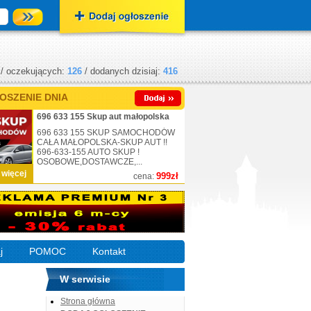
/ oczekujących:
126
/ dodanych dzisiaj:
416
OSZENIE DNIA
696 633 155 Skup aut małopolska
696 633 155 SKUP SAMOCHODÓW
CAŁA MAŁOPOLSKA-SKUP AUT !!
696-633-155 AUTO SKUP !
OSOBOWE,DOSTAWCZE,...
 więcej
999zł
cena:
j
POMOC
Kontakt
W serwisie
Strona główna