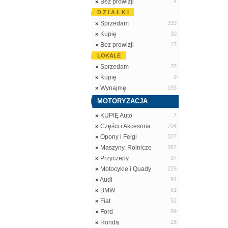
»
Bez prowizji
4
D Z I A Ł K I
»
Sprzedam
333
»
Kupię
30
»
Bez prowizji
17
LOKALE
»
Sprzedam
37
»
Kupię
9
»
Wynajmę
193
MOTORYZACJA
»
KUPIĘ Auto
7
»
Części i Akcesoria
794
»
Opony i Felgi
327
»
Maszyny, Rolnicze
387
»
Przyczepy
37
»
Motocykle i Quady
229
»
Audi
91
»
BMW
51
»
Fiat
52
»
Ford
89
»
Honda
28