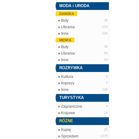
MODA i URODA
DAMSKA
»
Buty
36
»
Ubrania
133
»
Inne
106
MĘSKA
»
Buty
38
»
Ubrania
86
»
Inne
34
ROZRYWKA
»
Kultura
2
»
Imprezy
7
»
Inne
196
TURYSTYKA
»
Zagraniczne
4
»
Krajowe
14
RÓŻNE
»
Kupię
25
»
Sprzedam
1279