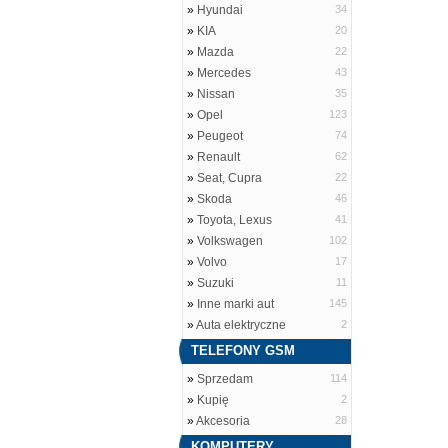
»
Hyundai
34
»
KIA
20
»
Mazda
22
»
Mercedes
43
»
Nissan
35
»
Opel
123
»
Peugeot
74
»
Renault
62
»
Seat, Cupra
22
»
Skoda
46
»
Toyota, Lexus
41
»
Volkswagen
102
»
Volvo
17
»
Suzuki
11
»
Inne marki aut
145
»
Auta elektryczne
2
TELEFONY GSM
»
Sprzedam
114
»
Kupię
2
»
Akcesoria
28
KOMPUTERY