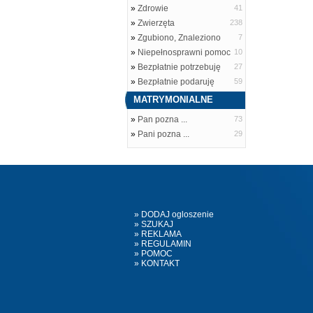
»
Zdrowie
41
»
Zwierzęta
238
»
Zgubiono, Znaleziono
7
»
Niepełnosprawni pomoc
10
»
Bezpłatnie potrzebuję
27
»
Bezpłatnie podaruję
59
MATRYMONIALNE
»
Pan pozna ...
73
»
Pani pozna ...
29
» DODAJ ogloszenie
» SZUKAJ
» REKLAMA
» REGULAMIN
» POMOC
» KONTAKT