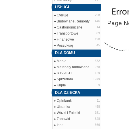
USŁUGI
»
Oferuję
798
»
Budowlane,Remonty
446
»
Gastronomiczne
14
»
Transportowe
89
»
Finansowe
198
»
Poszukuję
45
DLA DOMU
»
Meble
572
»
Materiały budowlane
278
»
RTV,AGD
129
»
Sprzedam
1249
»
Kupię
9
DLA DZIECKA
»
Opiekunki
11
»
Ubranka
458
»
Wózki i Foteliki
151
»
Zabawki
328
»
Inne
366