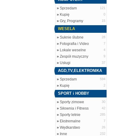
»
Sprzedam
121
»
Kupię
0
»
Gry, Programy
15
WESELA
»
Suknie ślubne
28
»
Fotografia i Video
7
»
Lokale weselne
4
»
Zespół muzyczny
9
»
Usługi
37
AGD,TV,ELEKTRONIKA
»
Sprzedam
594
»
Kupię
2
SPORT i HOBBY
»
Sporty zimowe
30
»
Siłownia i Fitness
42
»
Sporty letnie
285
»
Ekstremalne
7
»
Wędkarstwo
26
»
Inne
232