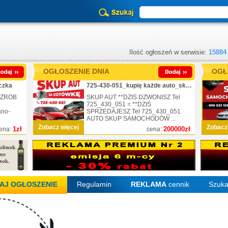
Ilość ogłoszeń w serwisie:
15884
OGŁOSZENIE DNIA
OGŁ
czka
725-430-051_kupię każde auto_skup_nr.1
 ZRÓB
SKUP AUT **DZIŚ DZWONISZ Tel
725_430_051 = **DZIŚ
ano-
SPRZEDAJESZ Tel 725_430_051
AUTO SKUP SAMOCHODÓW ...
Zobacz więcej
Zobacz
1zł
200000zł
ena:
cena:
AJ OGŁOSZENIE
Regulamin
REKLAMA
cennik
Szuka