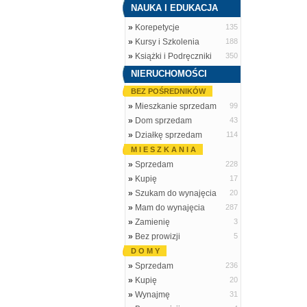
NAUKA I EDUKACJA
»
Korepetycje
135
»
Kursy i Szkolenia
188
»
Książki i Podręczniki
350
NIERUCHOMOŚCI
BEZ POŚREDNIKÓW
»
Mieszkanie sprzedam
99
»
Dom sprzedam
43
»
Działkę sprzedam
114
M I E S Z K A N I A
»
Sprzedam
228
»
Kupię
17
»
Szukam do wynajęcia
20
»
Mam do wynajęcia
287
»
Zamienię
3
»
Bez prowizji
5
D O M Y
»
Sprzedam
236
»
Kupię
20
»
Wynajmę
31