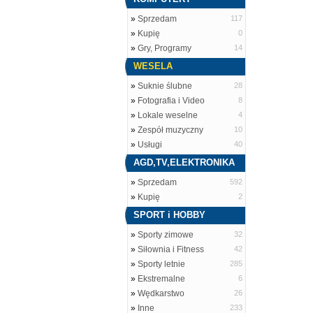
»
Sprzedam
117
»
Kupię
0
»
Gry, Programy
14
WESELA
»
Suknie ślubne
28
»
Fotografia i Video
8
»
Lokale weselne
4
»
Zespół muzyczny
10
»
Usługi
40
AGD,TV,ELEKTRONIKA
»
Sprzedam
592
»
Kupię
2
SPORT i HOBBY
»
Sporty zimowe
32
»
Siłownia i Fitness
42
»
Sporty letnie
285
»
Ekstremalne
6
»
Wędkarstwo
26
»
Inne
233