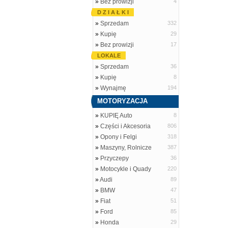
»
Bez prowizji
4
D Z I A Ł K I
»
Sprzedam
332
»
Kupię
29
»
Bez prowizji
17
LOKALE
»
Sprzedam
36
»
Kupię
8
»
Wynajmę
194
MOTORYZACJA
»
KUPIĘ Auto
8
»
Części i Akcesoria
806
»
Opony i Felgi
318
»
Maszyny, Rolnicze
387
»
Przyczepy
36
»
Motocykle i Quady
220
»
Audi
89
»
BMW
47
»
Fiat
51
»
Ford
85
»
Honda
29