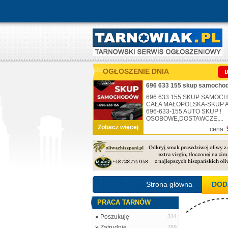
OGŁOSZENIE DNIA
696 633 155 skup samochod
696 633 155 SKUP SAMO
CAŁA MAŁOPOLSKA-SKUP AU
696-633-155 AUTO SKUP !
OSOBOWE,DOSTAWCZE,...
Zobacz więcej
cena:
Strona główna
DOD
PRACA TARNÓW
»
Poszukuję
314
»
Zatrudnię
769