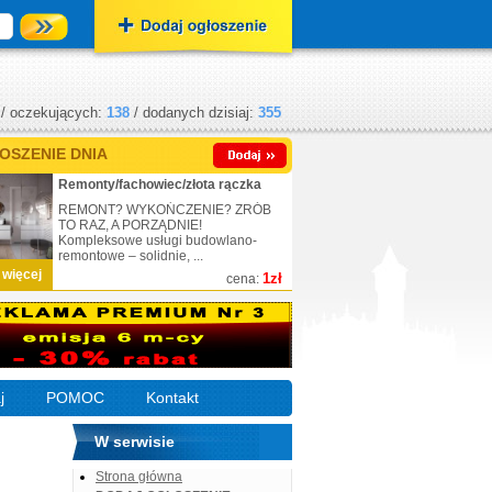
/ oczekujących:
138
/ dodanych dzisiaj:
355
OSZENIE DNIA
Remonty/fachowiec/złota rączka
REMONT? WYKOŃCZENIE? ZRÓB
TO RAZ, A PORZĄDNIE!
Kompleksowe usługi budowlano-
remontowe – solidnie, ...
 więcej
1zł
cena:
j
POMOC
Kontakt
W serwisie
Strona główna