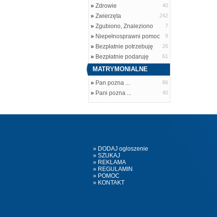
»
Zdrowie
40
»
Zwierzęta
242
»
Zgubiono, Znaleziono
7
»
Niepełnosprawni pomoc
9
»
Bezpłatnie potrzebuję
26
»
Bezpłatnie podaruję
61
MATRYMONIALNE
»
Pan pozna ...
86
»
Pani pozna ...
40
» DODAJ ogloszenie
» SZUKAJ
» REKLAMA
» REGULAMIN
» POMOC
» KONTAKT