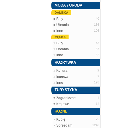
MODA i URODA
DAMSKA
»
Buty
40
»
Ubrania
136
»
Inne
106
MĘSKA
»
Buty
43
»
Ubrania
87
»
Inne
32
ROZRYWKA
»
Kultura
2
»
Imprezy
7
»
Inne
195
TURYSTYKA
»
Zagraniczne
4
»
Krajowe
12
RÓŻNE
»
Kupię
25
»
Sprzedam
1240