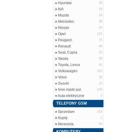
»
Hyundai
33
»
KIA
18
»
Mazda
18
»
Mercedes
38
»
Nissan
34
»
Opel
122
»
Peugeot
74
»
Renault
68
»
Seat, Cupra
22
»
Skoda
45
»
Toyota, Lexus
41
»
Volkswagen
102
»
Volvo
18
»
Suzuki
12
»
Inne marki aut
145
»
Auta elektryczne
3
TELEFONY GSM
»
Sprzedam
116
»
Kupię
2
»
Akcesoria
29
KOMPUTERY