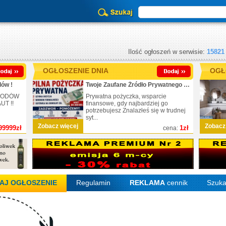
Ilość ogłoszeń w serwisie:
15821
OGŁOSZENIE DNIA
OGŁ
ów !
Twoje Zaufane Źródło Prywatnego Finansowania
CHODÓW
Prywatna pożyczka, wsparcie
T !!
finansowe, gdy najbardziej go
potrzebujesz Znalazłeś się w trudnej
syt...
Zobacz więcej
Zobacz
99999zł
1zł
cena:
AJ OGŁOSZENIE
Regulamin
REKLAMA
cennik
Szuka