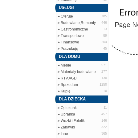
USŁUGI
»
Oferuję
785
»
Budowlane,Remonty
446
»
Gastronomiczne
13
»
Transportowe
89
»
Finansowe
204
»
Poszukuję
45
DLA DOMU
»
Meble
571
»
Materiały budowlane
277
»
RTV,AGD
130
»
Sprzedam
1250
»
Kupię
10
DLA DZIECKA
»
Opiekunki
11
»
Ubranka
457
»
Wózki i Foteliki
146
»
Zabawki
322
»
Inne
365