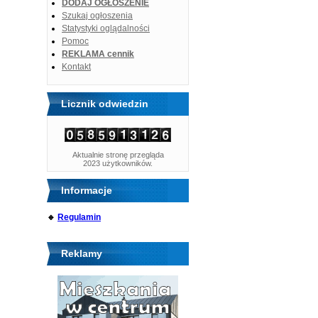
DODAJ OGŁOSZENIE
Szukaj ogłoszenia
Statystyki oglądalności
Pomoc
REKLAMA cennik
Kontakt
Licznik odwiedzin
Aktualnie stronę przegląda
2023 użytkowników.
Informacje
🔹
Regulamin
Reklamy