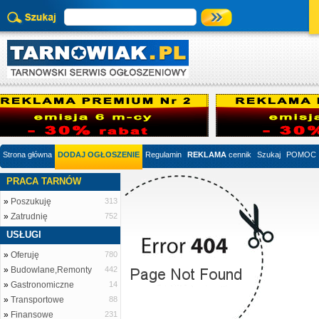
Strona główna
DODAJ OGŁOSZENIE
Regulamin
REKLAMA
cennik
Szukaj
POMOC
PRACA TARNÓW
»
Poszukuję
313
»
Zatrudnię
752
USŁUGI
»
Oferuję
780
»
Budowlane,Remonty
442
»
Gastronomiczne
14
»
Transportowe
88
»
Finansowe
231