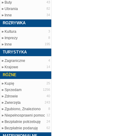
»
Buty
43
»
Ubrania
82
»
Inne
34
ROZRYWKA
»
Kultura
3
»
Imprezy
8
»
Inne
195
TURYSTYKA
»
Zagraniczne
4
»
Krajowe
14
RÓŻNE
»
Kupię
25
»
Sprzedam
1256
»
Zdrowie
40
»
Zwierzęta
243
»
Zgubiono, Znaleziono
8
»
Niepełnosprawni pomoc
12
»
Bezpłatnie potrzebuję
24
»
Bezpłatnie podaruję
62
MATRYMONIALNE