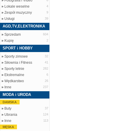
»
Fotografia i Video
8
»
Lokale weselne
4
»
Zespół muzyczny
9
»
Usługi
39
AGD,TV,ELEKTRONIKA
»
Sprzedam
604
»
Kupię
2
SPORT i HOBBY
»
Sporty zimowe
32
»
Siłownia i Fitness
41
»
Sporty letnie
282
»
Ekstremalne
6
»
Wędkarstwo
26
»
Inne
237
MODA i URODA
DAMSKA
»
Buty
37
»
Ubrania
124
»
Inne
113
MĘSKA