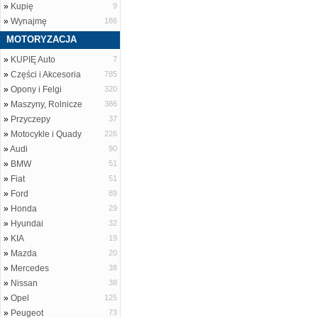
»
Kupię
9
»
Wynajmę
186
MOTORYZACJA
»
KUPIĘ Auto
7
»
Części i Akcesoria
785
»
Opony i Felgi
320
»
Maszyny, Rolnicze
386
»
Przyczepy
37
»
Motocykle i Quady
226
»
Audi
90
»
BMW
51
»
Fiat
51
»
Ford
89
»
Honda
29
»
Hyundai
32
»
KIA
19
»
Mazda
20
»
Mercedes
38
»
Nissan
38
»
Opel
125
»
Peugeot
73