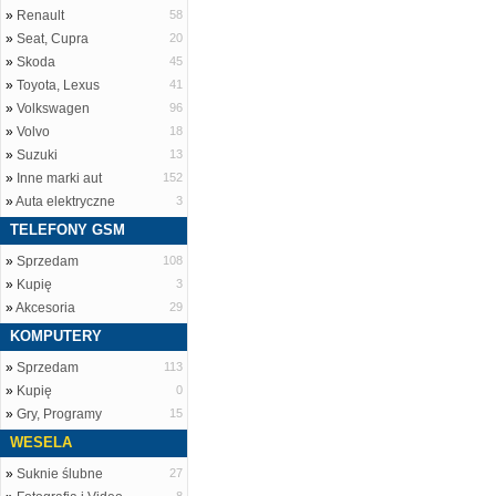
»
Renault
58
»
Seat, Cupra
20
»
Skoda
45
»
Toyota, Lexus
41
»
Volkswagen
96
»
Volvo
18
»
Suzuki
13
»
Inne marki aut
152
»
Auta elektryczne
3
TELEFONY GSM
»
Sprzedam
108
»
Kupię
3
»
Akcesoria
29
KOMPUTERY
»
Sprzedam
113
»
Kupię
0
»
Gry, Programy
15
WESELA
»
Suknie ślubne
27