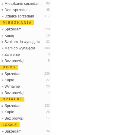
»
Mieszkanie sprzedam
90
»
Dom sprzedam
45
»
Działkę sprzedam
117
M I E S Z K A N I A
»
Sprzedam
220
»
Kupię
19
»
Szukam do wynajęcia
22
»
Mam do wynajęcia
300
»
Zamienię
3
»
Bez prowizji
5
D O M Y
»
Sprzedam
236
»
Kupię
22
»
Wynajmę
29
»
Bez prowizji
4
D Z I A Ł K I
»
Sprzedam
333
»
Kupię
28
»
Bez prowizji
17
LOKALE
»
Sprzedam
34