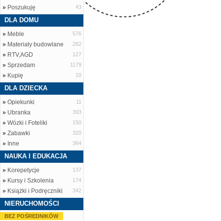
»
Poszukuję
43
DLA DOMU
»
Meble
576
»
Materiały budowlane
282
»
RTV,AGD
127
»
Sprzedam
1179
»
Kupię
10
DLA DZIECKA
»
Opiekunki
11
»
Ubranka
393
»
Wózki i Foteliki
150
»
Zabawki
320
»
Inne
364
NAUKA I EDUKACJA
»
Korepetycje
137
»
Kursy i Szkolenia
174
»
Książki i Podręczniki
342
NIERUCHOMOŚCI
BEZ POŚREDNIKÓW