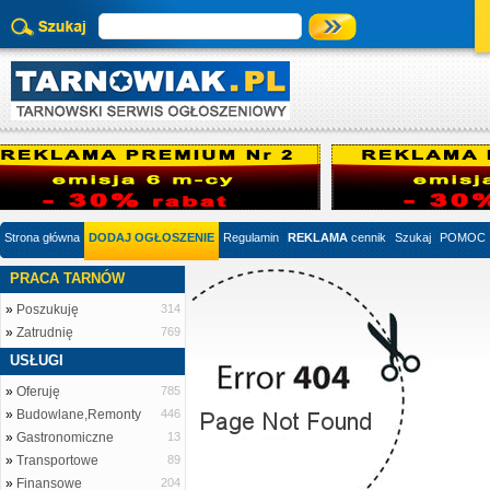
Strona główna
DODAJ OGŁOSZENIE
Regulamin
REKLAMA
cennik
Szukaj
POMOC
PRACA TARNÓW
»
Poszukuję
314
»
Zatrudnię
769
USŁUGI
»
Oferuję
785
»
Budowlane,Remonty
446
»
Gastronomiczne
13
»
Transportowe
89
»
Finansowe
204