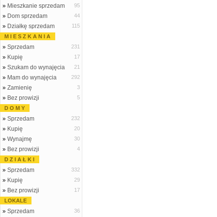
»
Mieszkanie sprzedam
95
»
Dom sprzedam
44
»
Działkę sprzedam
115
M I E S Z K A N I A
»
Sprzedam
231
»
Kupię
17
»
Szukam do wynajęcia
21
»
Mam do wynajęcia
292
»
Zamienię
3
»
Bez prowizji
5
D O M Y
»
Sprzedam
232
»
Kupię
20
»
Wynajmę
30
»
Bez prowizji
4
D Z I A Ł K I
»
Sprzedam
332
»
Kupię
29
»
Bez prowizji
17
LOKALE
»
Sprzedam
36