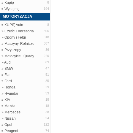
»
Kupię
8
»
Wynajmę
194
MOTORYZACJA
»
KUPIĘ Auto
8
»
Części i Akcesoria
806
»
Opony i Felgi
318
»
Maszyny, Rolnicze
387
»
Przyczepy
36
»
Motocykle i Quady
220
»
Audi
89
»
BMW
47
»
Fiat
51
»
Ford
85
»
Honda
29
»
Hyundai
33
»
KIA
18
»
Mazda
18
»
Mercedes
38
»
Nissan
34
»
Opel
122
»
Peugeot
74