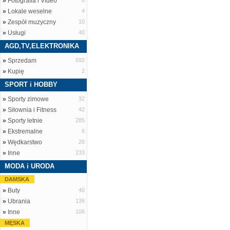
»
Fotografia i Video
8
»
Lokale weselne
4
»
Zespół muzyczny
10
»
Usługi
40
AGD,TV,ELEKTRONIKA
»
Sprzedam
592
»
Kupię
2
SPORT i HOBBY
»
Sporty zimowe
32
»
Siłownia i Fitness
42
»
Sporty letnie
285
»
Ekstremalne
6
»
Wędkarstwo
26
»
Inne
233
MODA i URODA
DAMSKA
»
Buty
40
»
Ubrania
136
»
Inne
106
MĘSKA