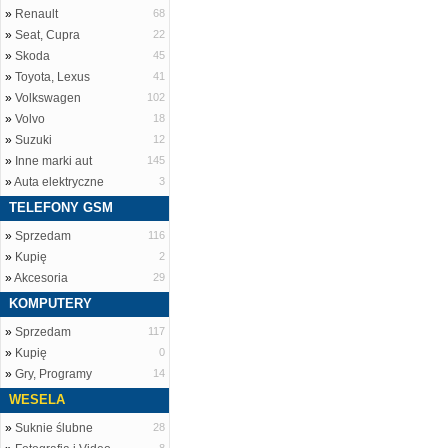
»
Renault
68
»
Seat, Cupra
22
»
Skoda
45
»
Toyota, Lexus
41
»
Volkswagen
102
»
Volvo
18
»
Suzuki
12
»
Inne marki aut
145
»
Auta elektryczne
3
TELEFONY GSM
»
Sprzedam
116
»
Kupię
2
»
Akcesoria
29
KOMPUTERY
»
Sprzedam
117
»
Kupię
0
»
Gry, Programy
14
WESELA
»
Suknie ślubne
28