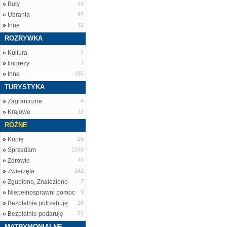
»
Buty
43
»
Ubrania
87
»
Inne
32
ROZRYWKA
»
Kultura
2
»
Imprezy
7
»
Inne
195
TURYSTYKA
»
Zagraniczne
4
»
Krajowe
12
RÓŻNE
»
Kupię
25
»
Sprzedam
1240
»
Zdrowie
40
»
Zwierzęta
242
»
Zgubiono, Znaleziono
7
»
Niepełnosprawni pomoc
9
»
Bezpłatnie potrzebuję
26
»
Bezpłatnie podaruję
61
MATRYMONIALNE