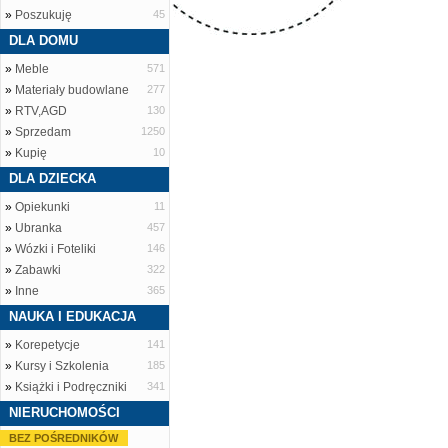
»
Poszukuję
45
DLA DOMU
»
Meble
571
»
Materiały budowlane
277
»
RTV,AGD
130
»
Sprzedam
1250
»
Kupię
10
DLA DZIECKA
»
Opiekunki
11
»
Ubranka
457
»
Wózki i Foteliki
146
»
Zabawki
322
»
Inne
365
NAUKA I EDUKACJA
»
Korepetycje
141
»
Kursy i Szkolenia
185
»
Książki i Podręczniki
341
NIERUCHOMOŚCI
BEZ POŚREDNIKÓW