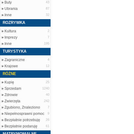
»
Buty
43
»
Ubrania
87
»
Inne
32
ROZRYWKA
»
Kultura
2
»
Imprezy
7
»
Inne
195
TURYSTYKA
»
Zagraniczne
4
»
Krajowe
12
RÓŻNE
»
Kupię
25
»
Sprzedam
1240
»
Zdrowie
40
»
Zwierzęta
242
»
Zgubiono, Znaleziono
7
»
Niepełnosprawni pomoc
9
»
Bezpłatnie potrzebuję
26
»
Bezpłatnie podaruję
61
MATRYMONIALNE