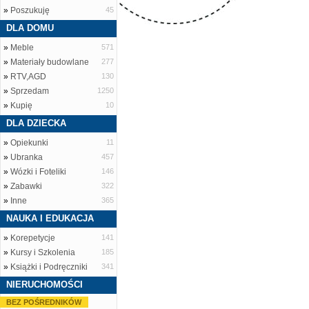
»
Poszukuję
45
DLA DOMU
»
Meble
571
»
Materiały budowlane
277
»
RTV,AGD
130
»
Sprzedam
1250
»
Kupię
10
DLA DZIECKA
»
Opiekunki
11
»
Ubranka
457
»
Wózki i Foteliki
146
»
Zabawki
322
»
Inne
365
NAUKA I EDUKACJA
»
Korepetycje
141
»
Kursy i Szkolenia
185
»
Książki i Podręczniki
341
NIERUCHOMOŚCI
BEZ POŚREDNIKÓW