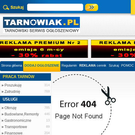
Strona główna
DODAJ OGŁOSZENIE
Regulamin
REKLAMA
cennik
Szukaj
POMOC
PRACA TARNÓW
»
Poszukuję
314
»
Zatrudnię
769
USŁUGI
»
Oferuję
785
»
Budowlane,Remonty
446
»
Gastronomiczne
13
»
Transportowe
89
»
Finansowe
204