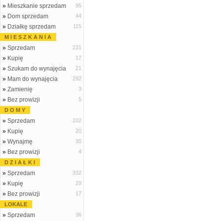
»
Mieszkanie sprzedam
95
»
Dom sprzedam
44
»
Działkę sprzedam
115
M I E S Z K A N I A
»
Sprzedam
231
»
Kupię
17
»
Szukam do wynajęcia
21
»
Mam do wynajęcia
292
»
Zamienię
3
»
Bez prowizji
5
D O M Y
»
Sprzedam
232
»
Kupię
20
»
Wynajmę
30
»
Bez prowizji
4
D Z I A Ł K I
»
Sprzedam
332
»
Kupię
29
»
Bez prowizji
17
LOKALE
»
Sprzedam
36