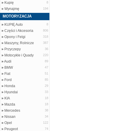
»
Kupię
8
»
Wynajmę
194
MOTORYZACJA
»
KUPIĘ Auto
8
»
Części i Akcesoria
806
»
Opony i Felgi
318
»
Maszyny, Rolnicze
387
»
Przyczepy
36
»
Motocykle i Quady
220
»
Audi
89
»
BMW
47
»
Fiat
51
»
Ford
85
»
Honda
29
»
Hyundai
33
»
KIA
18
»
Mazda
18
»
Mercedes
38
»
Nissan
34
»
Opel
122
»
Peugeot
74