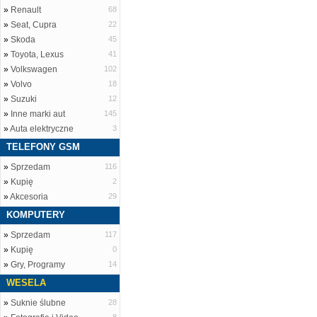
»
Renault
68
»
Seat, Cupra
22
»
Skoda
45
»
Toyota, Lexus
41
»
Volkswagen
102
»
Volvo
18
»
Suzuki
12
»
Inne marki aut
145
»
Auta elektryczne
3
TELEFONY GSM
»
Sprzedam
116
»
Kupię
2
»
Akcesoria
29
KOMPUTERY
»
Sprzedam
117
»
Kupię
0
»
Gry, Programy
14
WESELA
»
Suknie ślubne
28