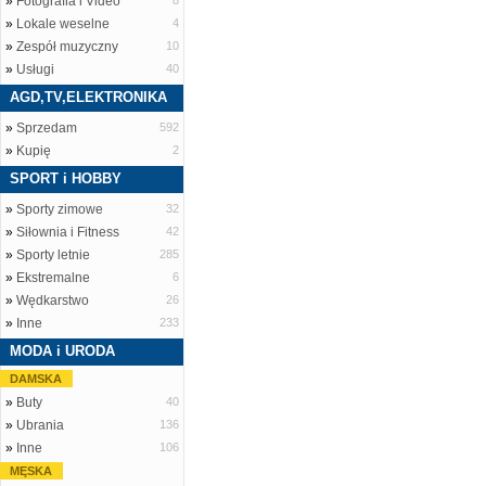
»
Fotografia i Video
8
»
Lokale weselne
4
»
Zespół muzyczny
10
»
Usługi
40
AGD,TV,ELEKTRONIKA
»
Sprzedam
592
»
Kupię
2
SPORT i HOBBY
»
Sporty zimowe
32
»
Siłownia i Fitness
42
»
Sporty letnie
285
»
Ekstremalne
6
»
Wędkarstwo
26
»
Inne
233
MODA i URODA
DAMSKA
»
Buty
40
»
Ubrania
136
»
Inne
106
MĘSKA