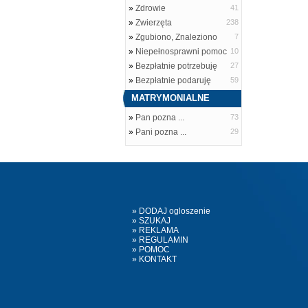
»
Zdrowie
41
»
Zwierzęta
238
»
Zgubiono, Znaleziono
7
»
Niepełnosprawni pomoc
10
»
Bezpłatnie potrzebuję
27
»
Bezpłatnie podaruję
59
MATRYMONIALNE
»
Pan pozna ...
73
»
Pani pozna ...
29
» DODAJ ogloszenie
» SZUKAJ
» REKLAMA
» REGULAMIN
» POMOC
» KONTAKT