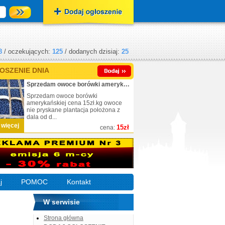
8
/ oczekujących:
125
/ dodanych dzisiaj:
25
OSZENIE DNIA
Sprzedam owoce borówki amerykańskiej
Sprzedam owoce borówki
amerykańskiej cena 15zł.kg owoce
nie pryskane plantacja położona z
dala od d...
 więcej
15zł
cena:
j
POMOC
Kontakt
W serwisie
Strona główna