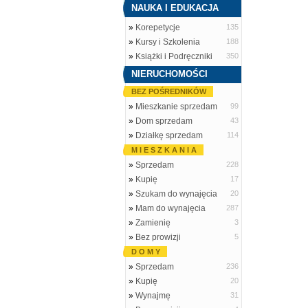
NAUKA I EDUKACJA
»
Korepetycje
135
»
Kursy i Szkolenia
188
»
Książki i Podręczniki
350
NIERUCHOMOŚCI
BEZ POŚREDNIKÓW
»
Mieszkanie sprzedam
99
»
Dom sprzedam
43
»
Działkę sprzedam
114
M I E S Z K A N I A
»
Sprzedam
228
»
Kupię
17
»
Szukam do wynajęcia
20
»
Mam do wynajęcia
287
»
Zamienię
3
»
Bez prowizji
5
D O M Y
»
Sprzedam
236
»
Kupię
20
»
Wynajmę
31