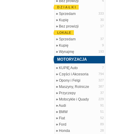
»
Bez prowizji
4
D Z I A Ł K I
»
Sprzedam
333
»
Kupię
30
»
Bez prowizji
17
LOKALE
»
Sprzedam
37
»
Kupię
9
»
Wynajmę
193
MOTORYZACJA
»
KUPIĘ Auto
7
»
Części i Akcesoria
794
»
Opony i Felgi
327
»
Maszyny, Rolnicze
387
»
Przyczepy
37
»
Motocykle i Quady
229
»
Audi
91
»
BMW
51
»
Fiat
52
»
Ford
89
»
Honda
28