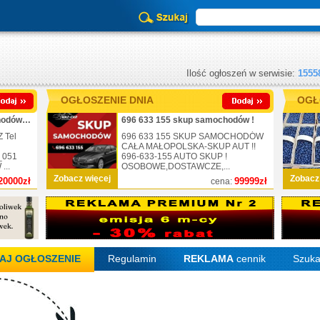
Ilość ogłoszeń w serwisie:
1555
OGŁOSZENIE DNIA
OGŁ
_725-430-051_skup samochodów_nr.1
696 633 155 skup samochodów !
 Tel
696 633 155 SKUP SAMOCHODÓW
CAŁA MAŁOPOLSKA-SKUP AUT !!
_051
696-633-155 AUTO SKUP !
..
OSOBOWE,DOSTAWCZE,...
Zobacz więcej
Zobacz
20000zł
99999zł
cena:
AJ OGŁOSZENIE
Regulamin
REKLAMA
cennik
Szuka