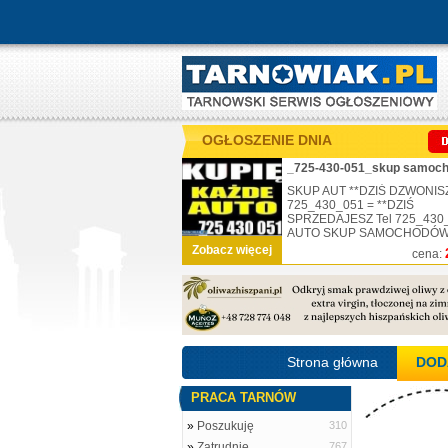
OGŁOSZENIE DNIA
SKUP AUT **DZIŚ DZWONISZ
725_430_051 = **DZIŚ
SPRZEDAJESZ Tel 725_430
AUTO SKUP SAMOCHODÓW .
Zobacz więcej
cena:
Strona główna
DOD
PRACA TARNÓW
»
Poszukuję
310
»
Zatrudnię
767