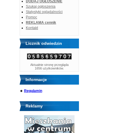
DODAJ OGŁOSZENIE
Szukaj ogłoszenia
Statystyki oglądalności
Pomoc
REKLAMA cennik
Kontakt
Licznik odwiedzin
Aktualnie stronę przegląda
1656 użytkowników.
Informacje
🔹
Regulamin
Reklamy