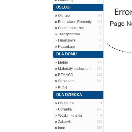
USŁUGI
»
Oferuję
798
»
Budowlane,Remonty
446
»
Gastronomiczne
14
»
Transportowe
89
»
Finansowe
198
»
Poszukuję
45
DLA DOMU
»
Meble
572
»
Materiały budowlane
278
»
RTV,AGD
129
»
Sprzedam
1249
»
Kupię
9
DLA DZIECKA
»
Opiekunki
11
»
Ubranka
458
»
Wózki i Foteliki
151
»
Zabawki
328
»
Inne
366