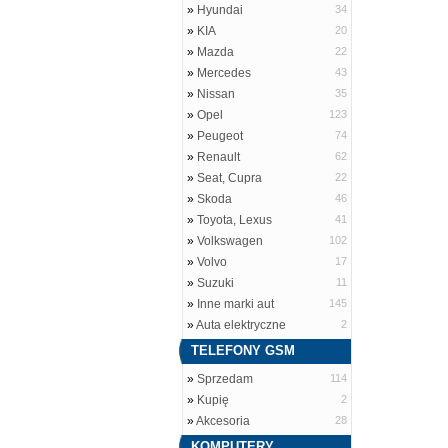
»
Hyundai
34
»
KIA
20
»
Mazda
22
»
Mercedes
43
»
Nissan
35
»
Opel
123
»
Peugeot
74
»
Renault
62
»
Seat, Cupra
22
»
Skoda
46
»
Toyota, Lexus
41
»
Volkswagen
102
»
Volvo
17
»
Suzuki
11
»
Inne marki aut
145
»
Auta elektryczne
2
TELEFONY GSM
»
Sprzedam
114
»
Kupię
2
»
Akcesoria
28
KOMPUTERY