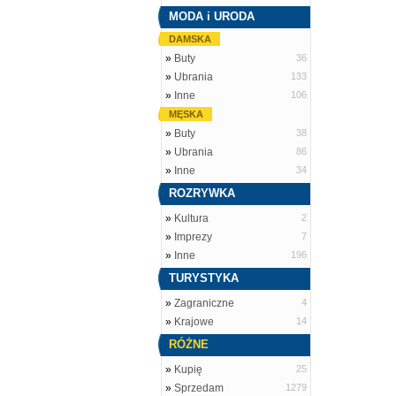
MODA i URODA
DAMSKA
»
Buty
36
»
Ubrania
133
»
Inne
106
MĘSKA
»
Buty
38
»
Ubrania
86
»
Inne
34
ROZRYWKA
»
Kultura
2
»
Imprezy
7
»
Inne
196
TURYSTYKA
»
Zagraniczne
4
»
Krajowe
14
RÓŻNE
»
Kupię
25
»
Sprzedam
1279