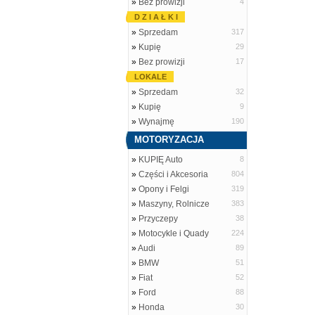
»
Bez prowizji
4
D Z I A Ł K I
»
Sprzedam
317
»
Kupię
29
»
Bez prowizji
17
LOKALE
»
Sprzedam
32
»
Kupię
9
»
Wynajmę
190
MOTORYZACJA
»
KUPIĘ Auto
8
»
Części i Akcesoria
804
»
Opony i Felgi
319
»
Maszyny, Rolnicze
383
»
Przyczepy
38
»
Motocykle i Quady
224
»
Audi
89
»
BMW
51
»
Fiat
52
»
Ford
88
»
Honda
30