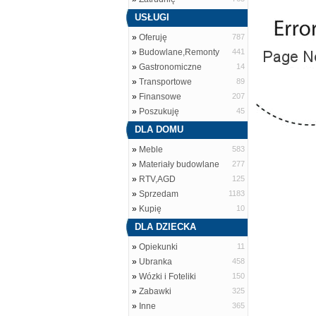
USŁUGI
»
Oferuję
787
»
Budowlane,Remonty
441
»
Gastronomiczne
14
»
Transportowe
89
»
Finansowe
207
»
Poszukuję
45
DLA DOMU
»
Meble
583
»
Materiały budowlane
277
»
RTV,AGD
125
»
Sprzedam
1183
»
Kupię
10
DLA DZIECKA
»
Opiekunki
11
»
Ubranka
458
»
Wózki i Foteliki
150
»
Zabawki
325
»
Inne
365