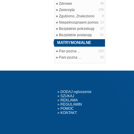
»
Zdrowie
40
»
Zwierzęta
235
»
Zgubiono, Znaleziono
8
»
Niepełnosprawni pomoc
12
»
Bezpłatnie potrzebuję
27
»
Bezpłatnie podaruję
61
MATRYMONIALNE
»
Pan pozna ...
102
»
Pani pozna ...
52
» DODAJ ogloszenie
» SZUKAJ
» REKLAMA
» REGULAMIN
» POMOC
» KONTAKT