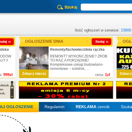
Ilość ogłoszeń w serwisie:
15800
OGŁOSZENIE DNIA
OGŁ
olska
Remonty/fachowiec/złota rączka
CHODÓW
REMONT? WYKOŃCZENIE? ZRÓB
T !!
TO RAZ, A PORZĄDNIE!
Kompleksowe usługi budowlano-
remontowe – solidnie, ...
Zobacz więcej
Zobacz
999zł
1zł
a:
cena:
AJ OGŁOSZENIE
Regulamin
REKLAMA
cennik
Szuka