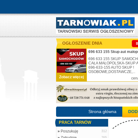
OGŁOSZENIE DNIA
696 633 155 Skup aut małop
696 633 155 SKUP SAMO
CAŁA MAŁOPOLSKA-SKUP AU
696-633-155 AUTO SKUP !
OSOBOWE,DOSTAWCZE,...
Zobacz więcej
cen
Strona główna
DOD
PRACA TARNÓW
»
Poszukuję
312
»
Zatrudnię
765