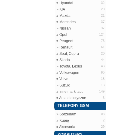
»
Hyundai
32
»
KIA
20
»
Mazda
21
»
Mercedes
37
»
Nissan
37
»
Opel
124
»
Peugeot
73
»
Renault
61
»
Seat, Cupra
20
»
Skoda
44
»
Toyota, Lexus
43
»
Volkswagen
95
»
Volvo
18
»
Suzuki
13
»
Inne marki aut
149
»
Auta elektryczne
3
TELEFONY GSM
»
Sprzedam
103
»
Kupię
2
»
Akcesoria
29
KOMPUTERY