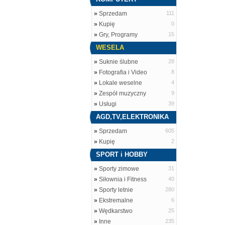
»
Sprzedam
111
»
Kupię
0
»
Gry, Programy
15
WESELA
»
Suknie ślubne
28
»
Fotografia i Video
8
»
Lokale weselne
4
»
Zespół muzyczny
9
»
Usługi
39
AGD,TV,ELEKTRONIKA
»
Sprzedam
605
»
Kupię
2
SPORT i HOBBY
»
Sporty zimowe
31
»
Siłownia i Fitness
40
»
Sporty letnie
280
»
Ekstremalne
6
»
Wędkarstwo
25
»
Inne
235