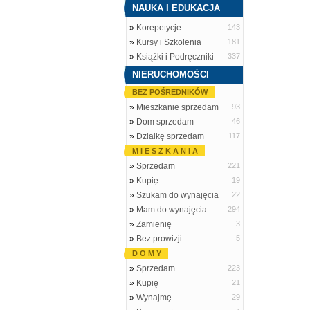
NAUKA I EDUKACJA
»
Korepetycje
143
»
Kursy i Szkolenia
181
»
Książki i Podręczniki
337
NIERUCHOMOŚCI
BEZ POŚREDNIKÓW
»
Mieszkanie sprzedam
93
»
Dom sprzedam
46
»
Działkę sprzedam
117
M I E S Z K A N I A
»
Sprzedam
221
»
Kupię
19
»
Szukam do wynajęcia
22
»
Mam do wynajęcia
294
»
Zamienię
3
»
Bez prowizji
5
D O M Y
»
Sprzedam
223
»
Kupię
21
»
Wynajmę
29