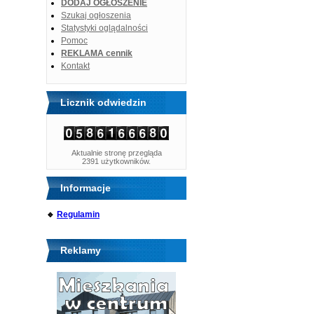
DODAJ OGŁOSZENIE
Szukaj ogłoszenia
Statystyki oglądalności
Pomoc
REKLAMA cennik
Kontakt
Licznik odwiedzin
Aktualnie stronę przegląda
2391 użytkowników.
Informacje
🔹
Regulamin
Reklamy