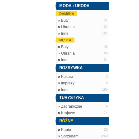
MODA i URODA
DAMSKA
»
Buty
37
»
Ubrania
131
»
Inne
107
MĘSKA
»
Buty
42
»
Ubrania
86
»
Inne
34
ROZRYWKA
»
Kultura
3
»
Imprezy
8
»
Inne
195
TURYSTYKA
»
Zagraniczne
4
»
Krajowe
14
RÓŻNE
»
Kupię
26
»
Sprzedam
1260