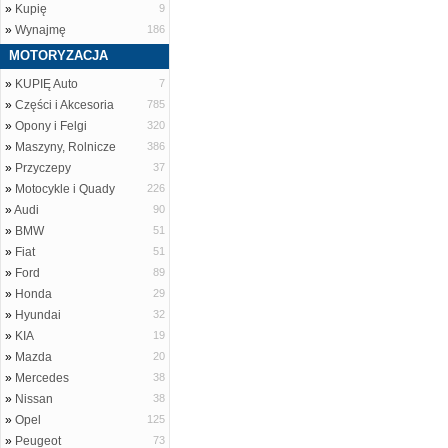
»
Kupię
9
»
Wynajmę
186
MOTORYZACJA
»
KUPIĘ Auto
7
»
Części i Akcesoria
785
»
Opony i Felgi
320
»
Maszyny, Rolnicze
386
»
Przyczepy
37
»
Motocykle i Quady
226
»
Audi
90
»
BMW
51
»
Fiat
51
»
Ford
89
»
Honda
29
»
Hyundai
32
»
KIA
19
»
Mazda
20
»
Mercedes
38
»
Nissan
38
»
Opel
125
»
Peugeot
73