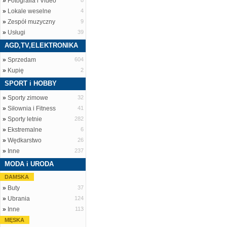
»
Fotografia i Video
8
»
Lokale weselne
4
»
Zespół muzyczny
9
»
Usługi
39
AGD,TV,ELEKTRONIKA
»
Sprzedam
604
»
Kupię
2
SPORT i HOBBY
»
Sporty zimowe
32
»
Siłownia i Fitness
41
»
Sporty letnie
282
»
Ekstremalne
6
»
Wędkarstwo
26
»
Inne
237
MODA i URODA
DAMSKA
»
Buty
37
»
Ubrania
124
»
Inne
113
MĘSKA