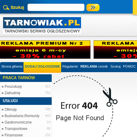
Strona główna
DODAJ OGŁOSZENIE
Regulamin
REKLAMA
cennik
Szukaj
POMOC
PRACA TARNÓW
»
Poszukuję
313
»
Zatrudnię
752
USŁUGI
»
Oferuję
780
»
Budowlane,Remonty
442
»
Gastronomiczne
14
»
Transportowe
88
»
Finansowe
231