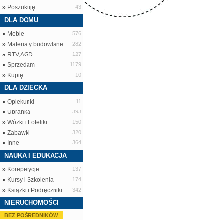
»
Poszukuję
43
DLA DOMU
»
Meble
576
»
Materiały budowlane
282
»
RTV,AGD
127
»
Sprzedam
1179
»
Kupię
10
DLA DZIECKA
»
Opiekunki
11
»
Ubranka
393
»
Wózki i Foteliki
150
»
Zabawki
320
»
Inne
364
NAUKA I EDUKACJA
»
Korepetycje
137
»
Kursy i Szkolenia
174
»
Książki i Podręczniki
342
NIERUCHOMOŚCI
BEZ POŚREDNIKÓW