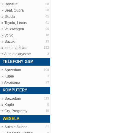
»
Renault
58
»
Seat, Cupra
20
»
Skoda
45
»
Toyota, Lexus
41
»
Volkswagen
96
»
Volvo
18
»
Suzuki
13
»
Inne marki aut
152
»
Auta elektryczne
3
TELEFONY GSM
»
Sprzedam
108
»
Kupię
3
»
Akcesoria
29
KOMPUTERY
»
Sprzedam
113
»
Kupię
0
»
Gry, Programy
15
WESELA
»
Suknie ślubne
27