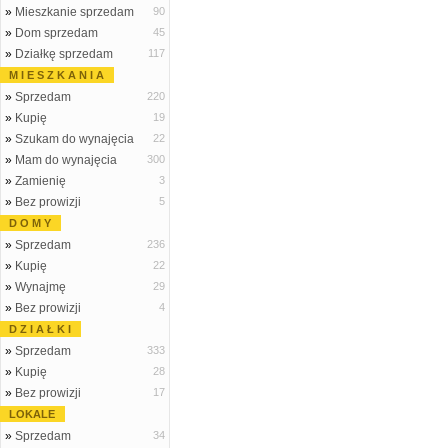
»
Mieszkanie sprzedam
90
»
Dom sprzedam
45
»
Działkę sprzedam
117
M I E S Z K A N I A
»
Sprzedam
220
»
Kupię
19
»
Szukam do wynajęcia
22
»
Mam do wynajęcia
300
»
Zamienię
3
»
Bez prowizji
5
D O M Y
»
Sprzedam
236
»
Kupię
22
»
Wynajmę
29
»
Bez prowizji
4
D Z I A Ł K I
»
Sprzedam
333
»
Kupię
28
»
Bez prowizji
17
LOKALE
»
Sprzedam
34