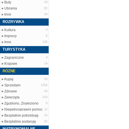
»
Buty
43
»
Ubrania
82
»
Inne
34
ROZRYWKA
»
Kultura
3
»
Imprezy
8
»
Inne
195
TURYSTYKA
»
Zagraniczne
4
»
Krajowe
14
RÓŻNE
»
Kupię
25
»
Sprzedam
1256
»
Zdrowie
40
»
Zwierzęta
243
»
Zgubiono, Znaleziono
8
»
Niepełnosprawni pomoc
12
»
Bezpłatnie potrzebuję
24
»
Bezpłatnie podaruję
62
MATRYMONIALNE