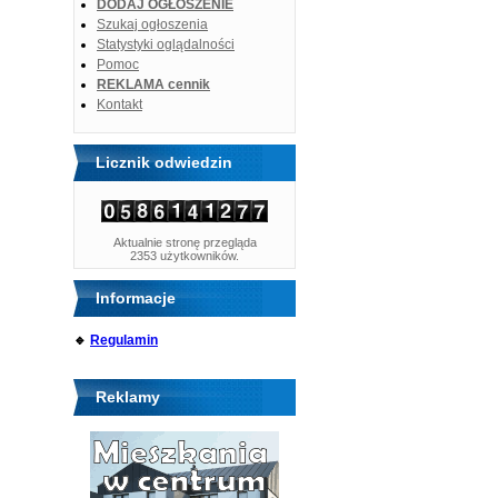
DODAJ OGŁOSZENIE
Szukaj ogłoszenia
Statystyki oglądalności
Pomoc
REKLAMA cennik
Kontakt
Licznik odwiedzin
Aktualnie stronę przegląda
2353 użytkowników.
Informacje
🔹
Regulamin
Reklamy