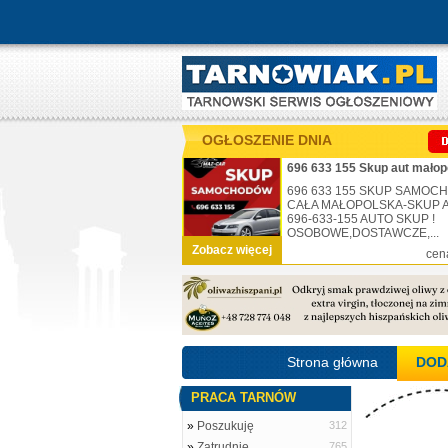
OGŁOSZENIE DNIA
696 633 155 Skup aut małop
696 633 155 SKUP SAMO
CAŁA MAŁOPOLSKA-SKUP AU
696-633-155 AUTO SKUP !
OSOBOWE,DOSTAWCZE,...
Zobacz więcej
cen
Strona główna
DOD
PRACA TARNÓW
»
Poszukuję
312
»
Zatrudnię
765