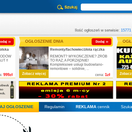
Ilość ogłoszeń w serwisie:
15771
OGŁOSZENIE DNIA
OGŁ
olska
Remonty/fachowiec/złota rączka
CHODÓW
REMONT? WYKOŃCZENIE? ZRÓB
T !!
TO RAZ, A PORZĄDNIE!
Kompleksowe usługi budowlano-
remontowe – solidnie, ...
Zobacz więcej
Zobacz
999zł
1zł
a:
cena:
AJ OGŁOSZENIE
Regulamin
REKLAMA
cennik
Szuka