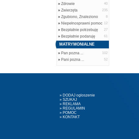
»
Zdrowie
40
»
Zwierzęta
235
»
Zgubiono, Znaleziono
8
»
Niepełnosprawni pomoc
12
»
Bezpłatnie potrzebuję
27
»
Bezpłatnie podaruję
61
MATRYMONIALNE
»
Pan pozna ...
102
»
Pani pozna ...
52
» DODAJ ogloszenie
» SZUKAJ
» REKLAMA
» REGULAMIN
» POMOC
» KONTAKT