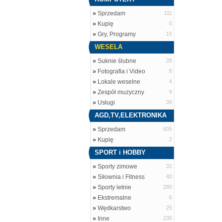
»
Sprzedam
111
»
Kupię
0
»
Gry, Programy
15
WESELA
»
Suknie ślubne
28
»
Fotografia i Video
8
»
Lokale weselne
4
»
Zespół muzyczny
9
»
Usługi
39
AGD,TV,ELEKTRONIKA
»
Sprzedam
605
»
Kupię
2
SPORT i HOBBY
»
Sporty zimowe
31
»
Siłownia i Fitness
40
»
Sporty letnie
280
»
Ekstremalne
6
»
Wędkarstwo
25
»
Inne
235