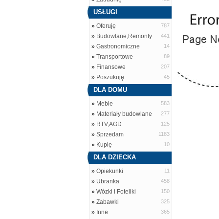
USŁUGI
»
Oferuję
787
»
Budowlane,Remonty
441
»
Gastronomiczne
14
»
Transportowe
89
»
Finansowe
207
»
Poszukuję
45
DLA DOMU
»
Meble
583
»
Materiały budowlane
277
»
RTV,AGD
125
»
Sprzedam
1183
»
Kupię
10
DLA DZIECKA
»
Opiekunki
11
»
Ubranka
458
»
Wózki i Foteliki
150
»
Zabawki
325
»
Inne
365