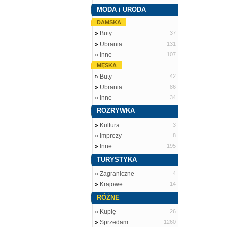
MODA i URODA
DAMSKA
»
Buty
37
»
Ubrania
131
»
Inne
107
MĘSKA
»
Buty
42
»
Ubrania
86
»
Inne
34
ROZRYWKA
»
Kultura
3
»
Imprezy
8
»
Inne
195
TURYSTYKA
»
Zagraniczne
4
»
Krajowe
14
RÓŻNE
»
Kupię
26
»
Sprzedam
1260