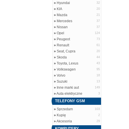
»
Hyundai
32
»
KIA
20
»
Mazda
21
»
Mercedes
37
»
Nissan
37
»
Opel
124
»
Peugeot
73
»
Renault
61
»
Seat, Cupra
20
»
Skoda
44
»
Toyota, Lexus
43
»
Volkswagen
95
»
Volvo
18
»
Suzuki
13
»
Inne marki aut
149
»
Auta elektryczne
3
TELEFONY GSM
»
Sprzedam
103
»
Kupię
2
»
Akcesoria
29
KOMPUTERY