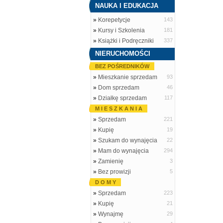
NAUKA I EDUKACJA
»
Korepetycje
143
»
Kursy i Szkolenia
181
»
Książki i Podręczniki
337
NIERUCHOMOŚCI
BEZ POŚREDNIKÓW
»
Mieszkanie sprzedam
93
»
Dom sprzedam
46
»
Działkę sprzedam
117
M I E S Z K A N I A
»
Sprzedam
221
»
Kupię
19
»
Szukam do wynajęcia
22
»
Mam do wynajęcia
294
»
Zamienię
3
»
Bez prowizji
5
D O M Y
»
Sprzedam
223
»
Kupię
21
»
Wynajmę
29