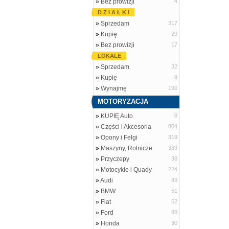
»
Bez prowizji
4
D Z I A Ł K I
»
Sprzedam
317
»
Kupię
29
»
Bez prowizji
17
LOKALE
»
Sprzedam
32
»
Kupię
9
»
Wynajmę
190
MOTORYZACJA
»
KUPIĘ Auto
8
»
Części i Akcesoria
804
»
Opony i Felgi
319
»
Maszyny, Rolnicze
383
»
Przyczepy
38
»
Motocykle i Quady
224
»
Audi
89
»
BMW
51
»
Fiat
52
»
Ford
88
»
Honda
30