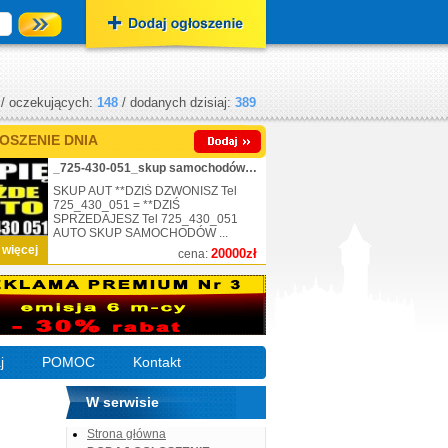
/ oczekujących:
148
/ dodanych dzisiaj:
389
OSZENIE DNIA
_725-430-051_skup samochodów_nr.1
SKUP AUT **DZIŚ DZWONISZ Tel
725_430_051 = **DZIŚ
SPRZEDAJESZ Tel 725_430_051
AUTO SKUP SAMOCHODÓW ...
 więcej
20000zł
cena:
j
POMOC
Kontakt
W serwisie
Strona główna