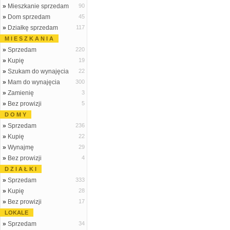
»
Mieszkanie sprzedam
90
»
Dom sprzedam
45
»
Działkę sprzedam
117
M I E S Z K A N I A
»
Sprzedam
220
»
Kupię
19
»
Szukam do wynajęcia
22
»
Mam do wynajęcia
300
»
Zamienię
3
»
Bez prowizji
5
D O M Y
»
Sprzedam
236
»
Kupię
22
»
Wynajmę
29
»
Bez prowizji
4
D Z I A Ł K I
»
Sprzedam
333
»
Kupię
28
»
Bez prowizji
17
LOKALE
»
Sprzedam
34