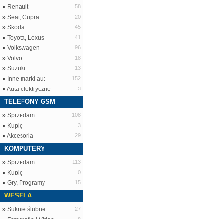
»
Renault
58
»
Seat, Cupra
20
»
Skoda
45
»
Toyota, Lexus
41
»
Volkswagen
96
»
Volvo
18
»
Suzuki
13
»
Inne marki aut
152
»
Auta elektryczne
3
TELEFONY GSM
»
Sprzedam
108
»
Kupię
3
»
Akcesoria
29
KOMPUTERY
»
Sprzedam
113
»
Kupię
0
»
Gry, Programy
15
WESELA
»
Suknie ślubne
27