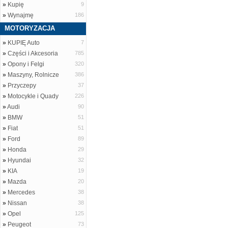
»
Kupię
9
»
Wynajmę
186
MOTORYZACJA
»
KUPIĘ Auto
7
»
Części i Akcesoria
785
»
Opony i Felgi
320
»
Maszyny, Rolnicze
386
»
Przyczepy
37
»
Motocykle i Quady
226
»
Audi
90
»
BMW
51
»
Fiat
51
»
Ford
89
»
Honda
29
»
Hyundai
32
»
KIA
19
»
Mazda
20
»
Mercedes
38
»
Nissan
38
»
Opel
125
»
Peugeot
73