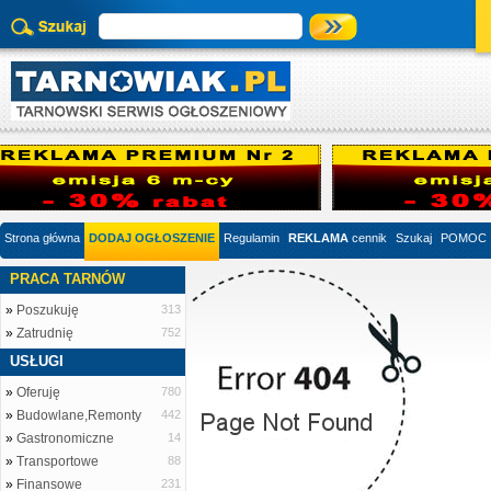
Strona główna
DODAJ OGŁOSZENIE
Regulamin
REKLAMA
cennik
Szukaj
POMOC
PRACA TARNÓW
»
Poszukuję
313
»
Zatrudnię
752
USŁUGI
»
Oferuję
780
»
Budowlane,Remonty
442
»
Gastronomiczne
14
»
Transportowe
88
»
Finansowe
231