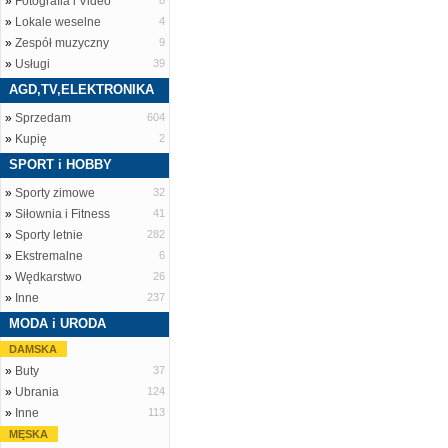
»
Fotografia i Video
8
»
Lokale weselne
4
»
Zespół muzyczny
9
»
Usługi
39
AGD,TV,ELEKTRONIKA
»
Sprzedam
604
»
Kupię
2
SPORT i HOBBY
»
Sporty zimowe
32
»
Siłownia i Fitness
41
»
Sporty letnie
282
»
Ekstremalne
6
»
Wędkarstwo
26
»
Inne
237
MODA i URODA
DAMSKA
»
Buty
37
»
Ubrania
124
»
Inne
113
MĘSKA