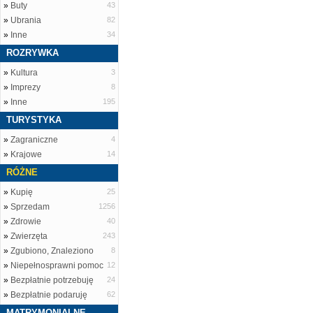
»
Buty
43
»
Ubrania
82
»
Inne
34
ROZRYWKA
»
Kultura
3
»
Imprezy
8
»
Inne
195
TURYSTYKA
»
Zagraniczne
4
»
Krajowe
14
RÓŻNE
»
Kupię
25
»
Sprzedam
1256
»
Zdrowie
40
»
Zwierzęta
243
»
Zgubiono, Znaleziono
8
»
Niepełnosprawni pomoc
12
»
Bezpłatnie potrzebuję
24
»
Bezpłatnie podaruję
62
MATRYMONIALNE