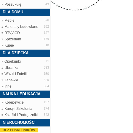
»
Poszukuję
43
DLA DOMU
»
Meble
576
»
Materiały budowlane
282
»
RTV,AGD
127
»
Sprzedam
1179
»
Kupię
10
DLA DZIECKA
»
Opiekunki
11
»
Ubranka
393
»
Wózki i Foteliki
150
»
Zabawki
320
»
Inne
364
NAUKA I EDUKACJA
»
Korepetycje
137
»
Kursy i Szkolenia
174
»
Książki i Podręczniki
342
NIERUCHOMOŚCI
BEZ POŚREDNIKÓW