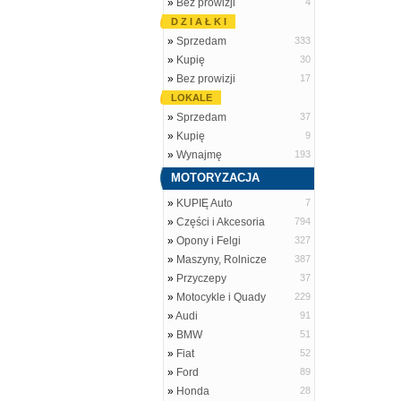
»
Bez prowizji
4
D Z I A Ł K I
»
Sprzedam
333
»
Kupię
30
»
Bez prowizji
17
LOKALE
»
Sprzedam
37
»
Kupię
9
»
Wynajmę
193
MOTORYZACJA
»
KUPIĘ Auto
7
»
Części i Akcesoria
794
»
Opony i Felgi
327
»
Maszyny, Rolnicze
387
»
Przyczepy
37
»
Motocykle i Quady
229
»
Audi
91
»
BMW
51
»
Fiat
52
»
Ford
89
»
Honda
28