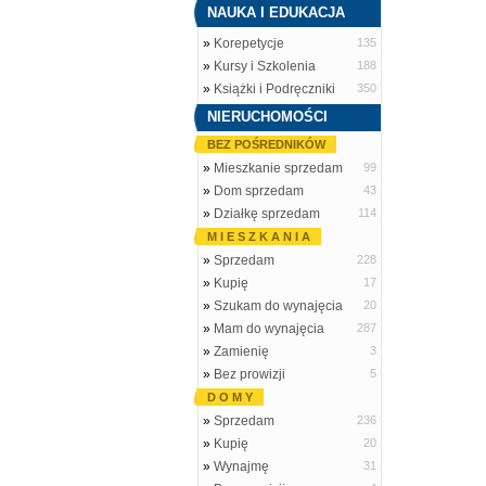
NAUKA I EDUKACJA
»
Korepetycje
135
»
Kursy i Szkolenia
188
»
Książki i Podręczniki
350
NIERUCHOMOŚCI
BEZ POŚREDNIKÓW
»
Mieszkanie sprzedam
99
»
Dom sprzedam
43
»
Działkę sprzedam
114
M I E S Z K A N I A
»
Sprzedam
228
»
Kupię
17
»
Szukam do wynajęcia
20
»
Mam do wynajęcia
287
»
Zamienię
3
»
Bez prowizji
5
D O M Y
»
Sprzedam
236
»
Kupię
20
»
Wynajmę
31