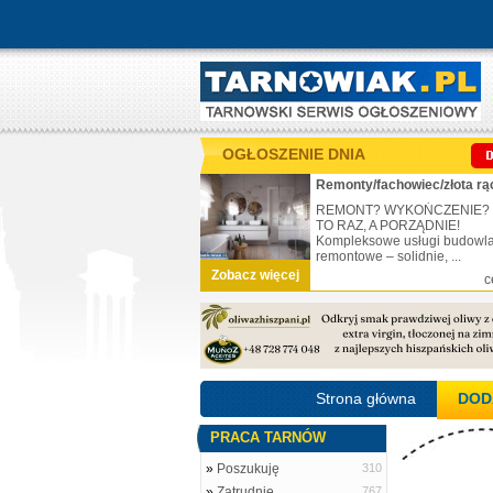
OGŁOSZENIE DNIA
Remonty/fachowiec/złota rą
REMONT? WYKOŃCZENIE?
TO RAZ, A PORZĄDNIE!
Kompleksowe usługi budowl
remontowe – solidnie, ...
Zobacz więcej
c
Strona główna
DOD
PRACA TARNÓW
»
Poszukuję
310
»
Zatrudnię
767