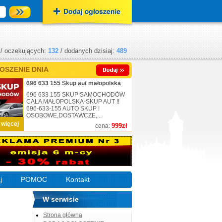
/ oczekujących:
132
/ dodanych dzisiaj:
489
OSZENIE DNIA
696 633 155 Skup aut małopolska
696 633 155 SKUP SAMOCHODÓW
CAŁA MAŁOPOLSKA-SKUP AUT !!
696-633-155 AUTO SKUP !
OSOBOWE,DOSTAWCZE,...
 więcej
999zł
cena:
j
POMOC
Kontakt
W serwisie
Strona główna