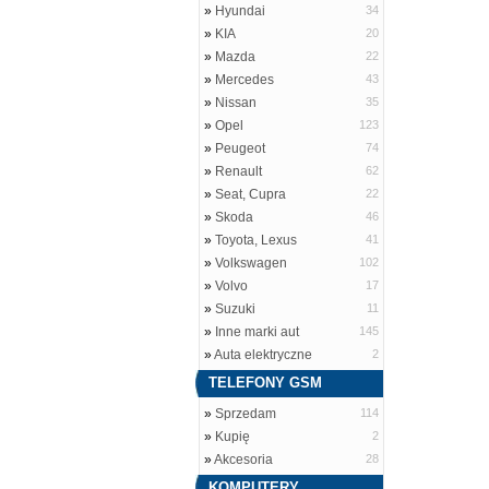
»
Hyundai
34
»
KIA
20
»
Mazda
22
»
Mercedes
43
»
Nissan
35
»
Opel
123
»
Peugeot
74
»
Renault
62
»
Seat, Cupra
22
»
Skoda
46
»
Toyota, Lexus
41
»
Volkswagen
102
»
Volvo
17
»
Suzuki
11
»
Inne marki aut
145
»
Auta elektryczne
2
TELEFONY GSM
»
Sprzedam
114
»
Kupię
2
»
Akcesoria
28
KOMPUTERY