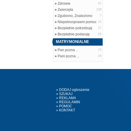
»
Zdrowie
41
»
Zwierzęta
238
»
Zgubiono, Znaleziono
7
»
Niepełnosprawni pomoc
10
»
Bezpłatnie potrzebuję
27
»
Bezpłatnie podaruję
59
MATRYMONIALNE
»
Pan pozna ...
73
»
Pani pozna ...
29
» DODAJ ogloszenie
» SZUKAJ
» REKLAMA
» REGULAMIN
» POMOC
» KONTAKT