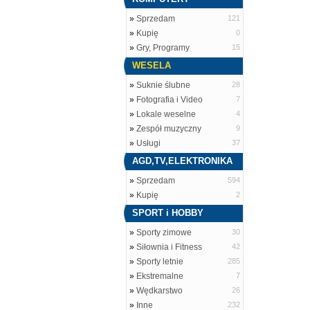
»
Sprzedam
121
»
Kupię
0
»
Gry, Programy
15
WESELA
»
Suknie ślubne
28
»
Fotografia i Video
7
»
Lokale weselne
4
»
Zespół muzyczny
9
»
Usługi
37
AGD,TV,ELEKTRONIKA
»
Sprzedam
594
»
Kupię
2
SPORT i HOBBY
»
Sporty zimowe
30
»
Siłownia i Fitness
42
»
Sporty letnie
285
»
Ekstremalne
7
»
Wędkarstwo
26
»
Inne
232