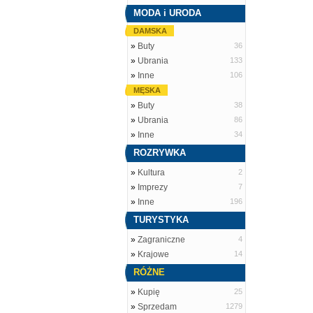
MODA i URODA
DAMSKA
»
Buty
36
»
Ubrania
133
»
Inne
106
MĘSKA
»
Buty
38
»
Ubrania
86
»
Inne
34
ROZRYWKA
»
Kultura
2
»
Imprezy
7
»
Inne
196
TURYSTYKA
»
Zagraniczne
4
»
Krajowe
14
RÓŻNE
»
Kupię
25
»
Sprzedam
1279