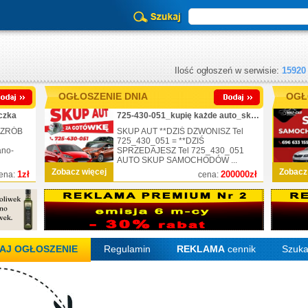
Ilość ogłoszeń w serwisie:
15920
OGŁOSZENIE DNIA
OGŁ
czka
725-430-051_kupię każde auto_skup_nr.1
 ZRÓB
SKUP AUT **DZIŚ DZWONISZ Tel
725_430_051 = **DZIŚ
ano-
SPRZEDAJESZ Tel 725_430_051
AUTO SKUP SAMOCHODÓW ...
Zobacz więcej
Zobacz
1zł
200000zł
ena:
cena:
AJ OGŁOSZENIE
Regulamin
REKLAMA
cennik
Szuka