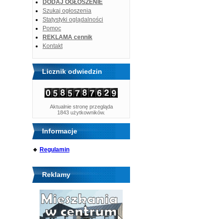
DODAJ OGŁOSZENIE
Szukaj ogłoszenia
Statystyki oglądalności
Pomoc
REKLAMA cennik
Kontakt
Licznik odwiedzin
Aktualnie stronę przegląda
1843 użytkowników.
Informacje
🔹
Regulamin
Reklamy