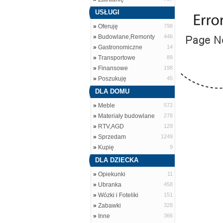
USŁUGI
»
Oferuję
798
»
Budowlane,Remonty
446
»
Gastronomiczne
14
»
Transportowe
89
»
Finansowe
198
»
Poszukuję
45
DLA DOMU
»
Meble
572
»
Materiały budowlane
278
»
RTV,AGD
129
»
Sprzedam
1249
»
Kupię
9
DLA DZIECKA
»
Opiekunki
11
»
Ubranka
458
»
Wózki i Foteliki
151
»
Zabawki
328
»
Inne
366