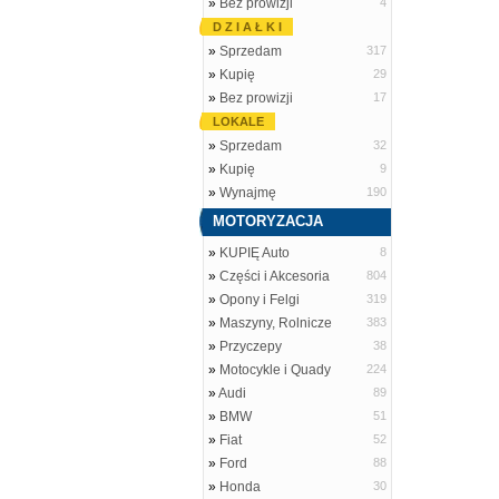
»
Bez prowizji
4
D Z I A Ł K I
»
Sprzedam
317
»
Kupię
29
»
Bez prowizji
17
LOKALE
»
Sprzedam
32
»
Kupię
9
»
Wynajmę
190
MOTORYZACJA
»
KUPIĘ Auto
8
»
Części i Akcesoria
804
»
Opony i Felgi
319
»
Maszyny, Rolnicze
383
»
Przyczepy
38
»
Motocykle i Quady
224
»
Audi
89
»
BMW
51
»
Fiat
52
»
Ford
88
»
Honda
30