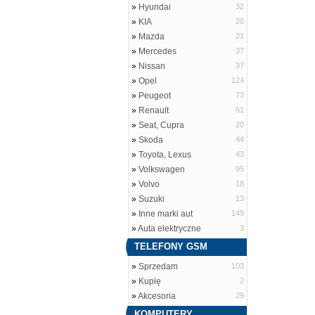
»
Hyundai
32
»
KIA
20
»
Mazda
21
»
Mercedes
37
»
Nissan
37
»
Opel
124
»
Peugeot
73
»
Renault
61
»
Seat, Cupra
20
»
Skoda
44
»
Toyota, Lexus
43
»
Volkswagen
95
»
Volvo
18
»
Suzuki
13
»
Inne marki aut
149
»
Auta elektryczne
3
TELEFONY GSM
»
Sprzedam
103
»
Kupię
2
»
Akcesoria
29
KOMPUTERY