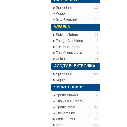
»
Sprzedam
111
»
Kupię
0
»
Gry, Programy
15
WESELA
»
Suknie ślubne
28
»
Fotografia i Video
8
»
Lokale weselne
4
»
Zespół muzyczny
9
»
Usługi
39
AGD,TV,ELEKTRONIKA
»
Sprzedam
605
»
Kupię
2
SPORT i HOBBY
»
Sporty zimowe
31
»
Siłownia i Fitness
40
»
Sporty letnie
280
»
Ekstremalne
6
»
Wędkarstwo
25
»
Inne
235