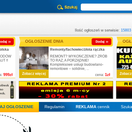
Ilość ogłoszeń w serwisie:
15803
OGŁOSZENIE DNIA
OGŁ
olska
Remonty/fachowiec/złota rączka
CHODÓW
REMONT? WYKOŃCZENIE? ZRÓB
T !!
TO RAZ, A PORZĄDNIE!
Kompleksowe usługi budowlano-
remontowe – solidnie, ...
Zobacz więcej
Zobacz
999zł
1zł
a:
cena:
AJ OGŁOSZENIE
Regulamin
REKLAMA
cennik
Szuka