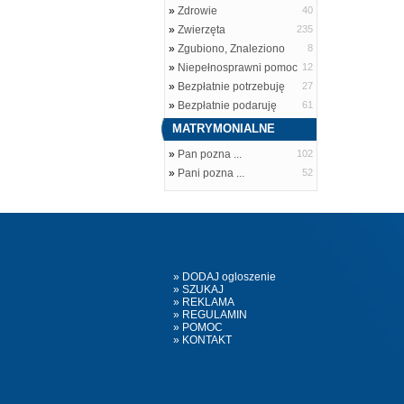
»
Zdrowie
40
»
Zwierzęta
235
»
Zgubiono, Znaleziono
8
»
Niepełnosprawni pomoc
12
»
Bezpłatnie potrzebuję
27
»
Bezpłatnie podaruję
61
MATRYMONIALNE
»
Pan pozna ...
102
»
Pani pozna ...
52
» DODAJ ogloszenie
» SZUKAJ
» REKLAMA
» REGULAMIN
» POMOC
» KONTAKT