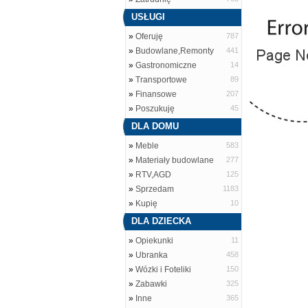
USŁUGI
»
Oferuję
787
»
Budowlane,Remonty
441
»
Gastronomiczne
14
»
Transportowe
89
»
Finansowe
207
»
Poszukuję
45
DLA DOMU
»
Meble
583
»
Materiały budowlane
277
»
RTV,AGD
125
»
Sprzedam
1183
»
Kupię
10
DLA DZIECKA
»
Opiekunki
11
»
Ubranka
458
»
Wózki i Foteliki
150
»
Zabawki
325
»
Inne
365