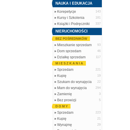
NAUKA I EDUKACJA
»
Korepetycje
143
»
Kursy i Szkolenia
181
»
Książki i Podręczniki
337
NIERUCHOMOŚCI
BEZ POŚREDNIKÓW
»
Mieszkanie sprzedam
93
»
Dom sprzedam
46
»
Działkę sprzedam
117
M I E S Z K A N I A
»
Sprzedam
221
»
Kupię
19
»
Szukam do wynajęcia
22
»
Mam do wynajęcia
294
»
Zamienię
3
»
Bez prowizji
5
D O M Y
»
Sprzedam
223
»
Kupię
21
»
Wynajmę
29