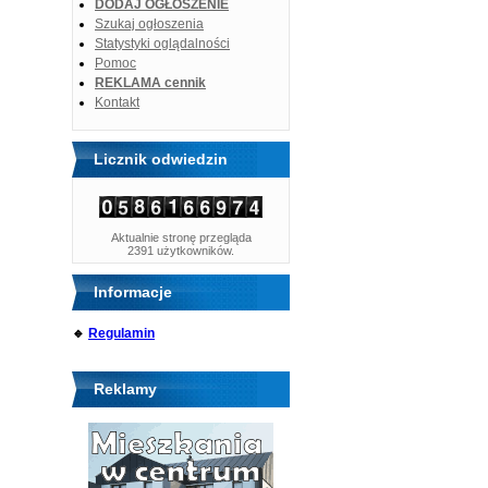
DODAJ OGŁOSZENIE
Szukaj ogłoszenia
Statystyki oglądalności
Pomoc
REKLAMA cennik
Kontakt
Licznik odwiedzin
Aktualnie stronę przegląda
2391 użytkowników.
Informacje
🔹
Regulamin
Reklamy