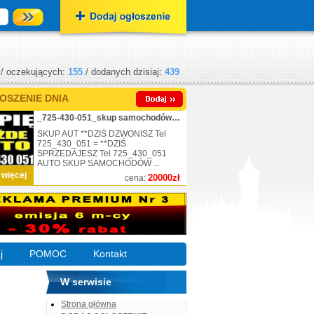
/ oczekujących:
155
/ dodanych dzisiaj:
439
OSZENIE DNIA
_725-430-051_skup samochodów_nr.1
SKUP AUT **DZIŚ DZWONISZ Tel
725_430_051 = **DZIŚ
SPRZEDAJESZ Tel 725_430_051
AUTO SKUP SAMOCHODÓW ...
 więcej
20000zł
cena:
j
POMOC
Kontakt
W serwisie
Strona główna