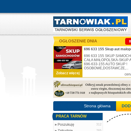
OGŁOSZENIE DNIA
696 633 155 Skup aut małop
696 633 155 SKUP SAMO
CAŁA MAŁOPOLSKA-SKUP AU
696-633-155 AUTO SKUP !
OSOBOWE,DOSTAWCZE,...
Zobacz więcej
cen
Strona główna
DOD
PRACA TARNÓW
»
Poszukuję
312
»
Zatrudnię
765