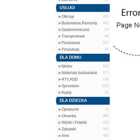
USŁUGI
»
Oferuję
787
»
Budowlane,Remonty
441
»
Gastronomiczne
14
»
Transportowe
89
»
Finansowe
207
»
Poszukuję
45
DLA DOMU
»
Meble
583
»
Materiały budowlane
277
»
RTV,AGD
125
»
Sprzedam
1183
»
Kupię
10
DLA DZIECKA
»
Opiekunki
11
»
Ubranka
458
»
Wózki i Foteliki
150
»
Zabawki
325
»
Inne
365