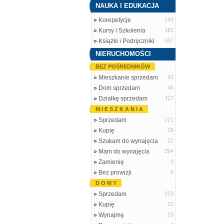
NAUKA I EDUKACJA
»
Korepetycje
143
»
Kursy i Szkolenia
181
»
Książki i Podręczniki
337
NIERUCHOMOŚCI
BEZ POŚREDNIKÓW
»
Mieszkanie sprzedam
93
»
Dom sprzedam
46
»
Działkę sprzedam
117
M I E S Z K A N I A
»
Sprzedam
221
»
Kupię
19
»
Szukam do wynajęcia
22
»
Mam do wynajęcia
294
»
Zamienię
3
»
Bez prowizji
5
D O M Y
»
Sprzedam
223
»
Kupię
21
»
Wynajmę
29