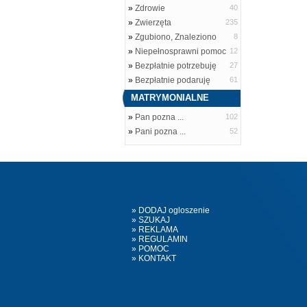
»
Zdrowie
40
»
Zwierzęta
235
»
Zgubiono, Znaleziono
8
»
Niepełnosprawni pomoc
12
»
Bezpłatnie potrzebuję
27
»
Bezpłatnie podaruję
61
MATRYMONIALNE
»
Pan pozna ...
102
»
Pani pozna ...
52
» DODAJ ogloszenie
» SZUKAJ
» REKLAMA
» REGULAMIN
» POMOC
» KONTAKT