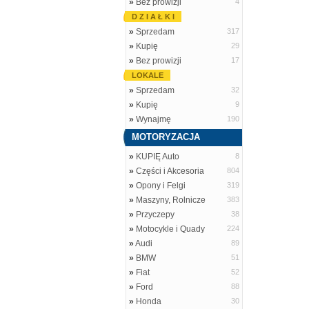
»
Bez prowizji
4
D Z I A Ł K I
»
Sprzedam
317
»
Kupię
29
»
Bez prowizji
17
LOKALE
»
Sprzedam
32
»
Kupię
9
»
Wynajmę
190
MOTORYZACJA
»
KUPIĘ Auto
8
»
Części i Akcesoria
804
»
Opony i Felgi
319
»
Maszyny, Rolnicze
383
»
Przyczepy
38
»
Motocykle i Quady
224
»
Audi
89
»
BMW
51
»
Fiat
52
»
Ford
88
»
Honda
30