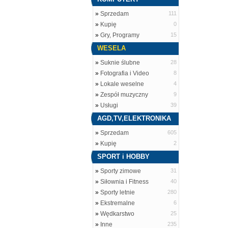
»
Sprzedam
111
»
Kupię
0
»
Gry, Programy
15
WESELA
»
Suknie ślubne
28
»
Fotografia i Video
8
»
Lokale weselne
4
»
Zespół muzyczny
9
»
Usługi
39
AGD,TV,ELEKTRONIKA
»
Sprzedam
605
»
Kupię
2
SPORT i HOBBY
»
Sporty zimowe
31
»
Siłownia i Fitness
40
»
Sporty letnie
280
»
Ekstremalne
6
»
Wędkarstwo
25
»
Inne
235