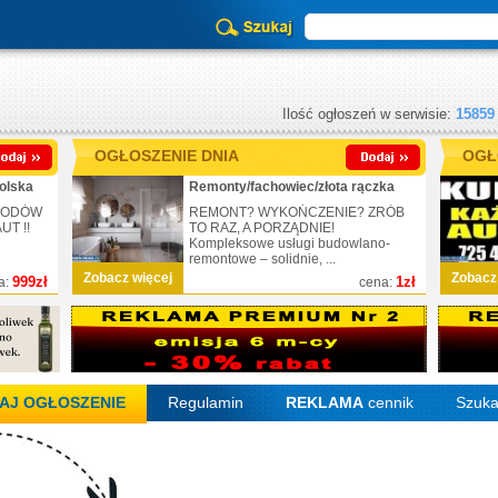
Ilość ogłoszeń w serwisie:
15859
OGŁOSZENIE DNIA
OGŁ
olska
Remonty/fachowiec/złota rączka
CHODÓW
REMONT? WYKOŃCZENIE? ZRÓB
T !!
TO RAZ, A PORZĄDNIE!
Kompleksowe usługi budowlano-
remontowe – solidnie, ...
Zobacz więcej
Zobacz
999zł
1zł
a:
cena:
AJ OGŁOSZENIE
Regulamin
REKLAMA
cennik
Szuka