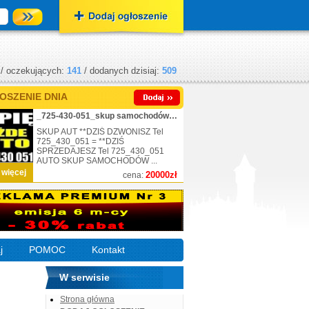
/ oczekujących:
141
/ dodanych dzisiaj:
509
OSZENIE DNIA
_725-430-051_skup samochodów_nr.1
SKUP AUT **DZIŚ DZWONISZ Tel
725_430_051 = **DZIŚ
SPRZEDAJESZ Tel 725_430_051
AUTO SKUP SAMOCHODÓW ...
 więcej
20000zł
cena:
j
POMOC
Kontakt
W serwisie
Strona główna