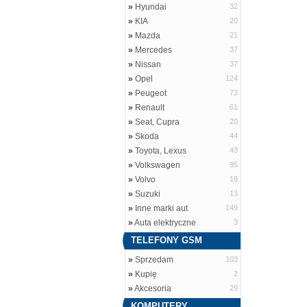
»
Hyundai
32
»
KIA
20
»
Mazda
21
»
Mercedes
37
»
Nissan
37
»
Opel
124
»
Peugeot
73
»
Renault
61
»
Seat, Cupra
20
»
Skoda
44
»
Toyota, Lexus
43
»
Volkswagen
95
»
Volvo
18
»
Suzuki
13
»
Inne marki aut
149
»
Auta elektryczne
3
TELEFONY GSM
»
Sprzedam
103
»
Kupię
2
»
Akcesoria
29
KOMPUTERY