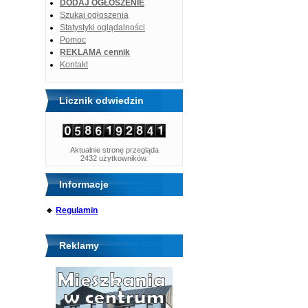
DODAJ OGŁOSZENIE
Szukaj ogłoszenia
Statystyki oglądalności
Pomoc
REKLAMA cennik
Kontakt
Licznik odwiedzin
Aktualnie stronę przegląda
2432 użytkowników.
Informacje
🔹
Regulamin
Reklamy