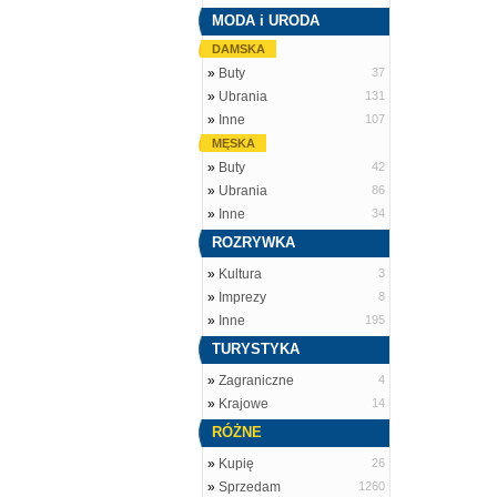
MODA i URODA
DAMSKA
»
Buty
37
»
Ubrania
131
»
Inne
107
MĘSKA
»
Buty
42
»
Ubrania
86
»
Inne
34
ROZRYWKA
»
Kultura
3
»
Imprezy
8
»
Inne
195
TURYSTYKA
»
Zagraniczne
4
»
Krajowe
14
RÓŻNE
»
Kupię
26
»
Sprzedam
1260