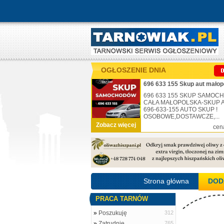
OGŁOSZENIE DNIA
696 633 155 Skup aut małop
696 633 155 SKUP SAMO
CAŁA MAŁOPOLSKA-SKUP AU
696-633-155 AUTO SKUP !
OSOBOWE,DOSTAWCZE,...
Zobacz więcej
cen
Strona główna
DOD
PRACA TARNÓW
»
Poszukuję
312
»
Zatrudnię
765