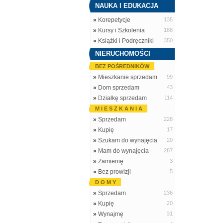
NAUKA I EDUKACJA
»
Korepetycje
135
»
Kursy i Szkolenia
188
»
Książki i Podręczniki
350
NIERUCHOMOŚCI
BEZ POŚREDNIKÓW
»
Mieszkanie sprzedam
99
»
Dom sprzedam
43
»
Działkę sprzedam
114
M I E S Z K A N I A
»
Sprzedam
228
»
Kupię
17
»
Szukam do wynajęcia
20
»
Mam do wynajęcia
287
»
Zamienię
3
»
Bez prowizji
5
D O M Y
»
Sprzedam
236
»
Kupię
20
»
Wynajmę
31