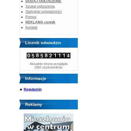
DODAJ OGŁOSZENIE
Szukaj ogłoszenia
Statystyki oglądalności
Pomoc
REKLAMA cennik
Kontakt
Licznik odwiedzin
Aktualnie stronę przegląda
1892 użytkowników.
Informacje
🔹
Regulamin
Reklamy