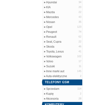
»
Hyundai
34
»
KIA
20
»
Mazda
22
»
Mercedes
43
»
Nissan
35
»
Opel
123
»
Peugeot
74
»
Renault
62
»
Seat, Cupra
22
»
Skoda
46
»
Toyota, Lexus
41
»
Volkswagen
102
»
Volvo
17
»
Suzuki
11
»
Inne marki aut
145
»
Auta elektryczne
2
TELEFONY GSM
»
Sprzedam
114
»
Kupię
2
»
Akcesoria
28
KOMPUTERY