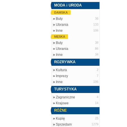
MODA i URODA
DAMSKA
»
Buty
36
»
Ubrania
133
»
Inne
106
MĘSKA
»
Buty
38
»
Ubrania
86
»
Inne
34
ROZRYWKA
»
Kultura
2
»
Imprezy
7
»
Inne
196
TURYSTYKA
»
Zagraniczne
4
»
Krajowe
14
RÓŻNE
»
Kupię
25
»
Sprzedam
1279