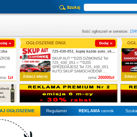
Ilość ogłoszeń w serwisie:
154
OGŁOSZENIE DNIA
OGŁ
czka
725-430-051_kupię każde auto_skup_nr.1
 ZRÓB
SKUP AUT **DZIŚ DZWONISZ Tel
725_430_051 = **DZIŚ
ano-
SPRZEDAJESZ Tel 725_430_051
AUTO SKUP SAMOCHODÓW ...
Zobacz więcej
Zobacz
1zł
200000zł
ena:
cena:
AJ OGŁOSZENIE
Regulamin
REKLAMA
cennik
Szuka