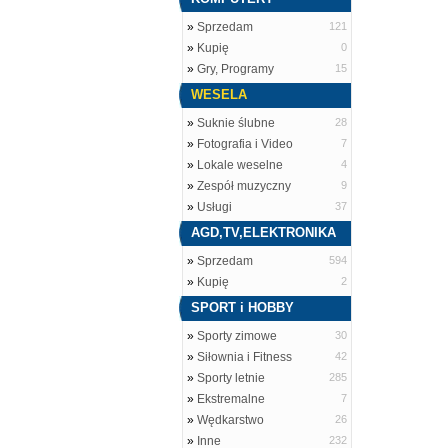
»
Sprzedam
121
»
Kupię
0
»
Gry, Programy
15
WESELA
»
Suknie ślubne
28
»
Fotografia i Video
7
»
Lokale weselne
4
»
Zespół muzyczny
9
»
Usługi
37
AGD,TV,ELEKTRONIKA
»
Sprzedam
594
»
Kupię
2
SPORT i HOBBY
»
Sporty zimowe
30
»
Siłownia i Fitness
42
»
Sporty letnie
285
»
Ekstremalne
7
»
Wędkarstwo
26
»
Inne
232