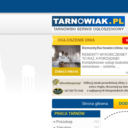
OGŁOSZENIE DNIA
Remonty/fachowiec/złota rą
REMONT? WYKOŃCZENIE?
TO RAZ, A PORZĄDNIE!
Kompleksowe usługi budowl
remontowe – solidnie, ...
Zobacz więcej
c
Strona główna
DOD
PRACA TARNÓW
»
Poszukuję
310
»
Zatrudnię
767