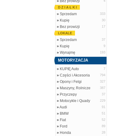
»
Bez prowizji
4
D Z I A Ł K I
»
Sprzedam
333
»
Kupię
30
»
Bez prowizji
17
LOKALE
»
Sprzedam
37
»
Kupię
9
»
Wynajmę
193
MOTORYZACJA
»
KUPIĘ Auto
7
»
Części i Akcesoria
794
»
Opony i Felgi
327
»
Maszyny, Rolnicze
387
»
Przyczepy
37
»
Motocykle i Quady
229
»
Audi
91
»
BMW
51
»
Fiat
52
»
Ford
89
»
Honda
28