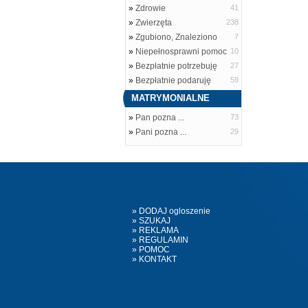
»
Zdrowie
41
»
Zwierzęta
238
»
Zgubiono, Znaleziono
7
»
Niepełnosprawni pomoc
10
»
Bezpłatnie potrzebuję
27
»
Bezpłatnie podaruję
59
MATRYMONIALNE
»
Pan pozna ...
73
»
Pani pozna ...
29
» DODAJ ogloszenie
» SZUKAJ
» REKLAMA
» REGULAMIN
» POMOC
» KONTAKT