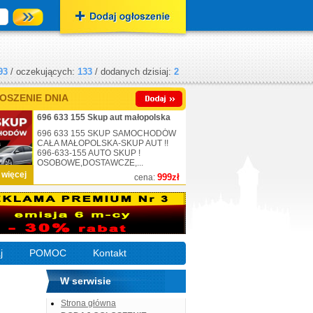
93
/ oczekujących:
133
/ dodanych dzisiaj:
2
OSZENIE DNIA
696 633 155 Skup aut małopolska
696 633 155 SKUP SAMOCHODÓW
CAŁA MAŁOPOLSKA-SKUP AUT !!
696-633-155 AUTO SKUP !
OSOBOWE,DOSTAWCZE,...
 więcej
999zł
cena:
j
POMOC
Kontakt
W serwisie
Strona główna