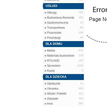
USŁUGI
»
Oferuję
798
»
Budowlane,Remonty
446
»
Gastronomiczne
14
»
Transportowe
89
»
Finansowe
198
»
Poszukuję
45
DLA DOMU
»
Meble
572
»
Materiały budowlane
278
»
RTV,AGD
129
»
Sprzedam
1249
»
Kupię
9
DLA DZIECKA
»
Opiekunki
11
»
Ubranka
458
»
Wózki i Foteliki
151
»
Zabawki
328
»
Inne
366