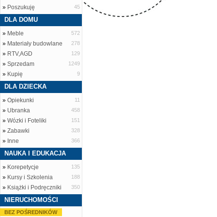
»
Poszukuję
45
DLA DOMU
»
Meble
572
»
Materiały budowlane
278
»
RTV,AGD
129
»
Sprzedam
1249
»
Kupię
9
DLA DZIECKA
»
Opiekunki
11
»
Ubranka
458
»
Wózki i Foteliki
151
»
Zabawki
328
»
Inne
366
NAUKA I EDUKACJA
»
Korepetycje
135
»
Kursy i Szkolenia
188
»
Książki i Podręczniki
350
NIERUCHOMOŚCI
BEZ POŚREDNIKÓW