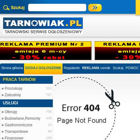
Strona główna
DODAJ OGŁOSZENIE
Regulamin
REKLAMA
cennik
Szukaj
POMOC
PRACA TARNÓW
»
Poszukuję
310
»
Zatrudnię
767
USŁUGI
»
Oferuję
798
»
Budowlane,Remonty
446
»
Gastronomiczne
14
»
Transportowe
89
»
Finansowe
198