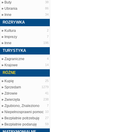
»
Buty
38
»
Ubrania
86
»
Inne
34
ROZRYWKA
»
Kultura
2
»
Imprezy
7
»
Inne
196
TURYSTYKA
»
Zagraniczne
4
»
Krajowe
14
RÓŻNE
»
Kupię
25
»
Sprzedam
1279
»
Zdrowie
41
»
Zwierzęta
238
»
Zgubiono, Znaleziono
7
»
Niepełnosprawni pomoc
10
»
Bezpłatnie potrzebuję
27
»
Bezpłatnie podaruję
59
MATRYMONIALNE