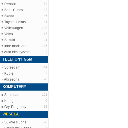
»
Renault
62
»
Seat, Cupra
22
»
Skoda
46
»
Toyota, Lexus
41
»
Volkswagen
102
»
Volvo
17
»
Suzuki
11
»
Inne marki aut
145
»
Auta elektryczne
2
TELEFONY GSM
»
Sprzedam
114
»
Kupię
2
»
Akcesoria
28
KOMPUTERY
»
Sprzedam
121
»
Kupię
0
»
Gry, Programy
15
WESELA
»
Suknie ślubne
28