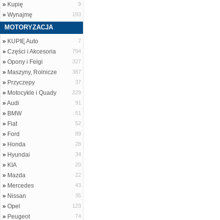
»
Kupię
9
»
Wynajmę
193
MOTORYZACJA
»
KUPIĘ Auto
7
»
Części i Akcesoria
794
»
Opony i Felgi
327
»
Maszyny, Rolnicze
387
»
Przyczepy
37
»
Motocykle i Quady
229
»
Audi
91
»
BMW
51
»
Fiat
52
»
Ford
89
»
Honda
28
»
Hyundai
34
»
KIA
20
»
Mazda
22
»
Mercedes
43
»
Nissan
35
»
Opel
123
»
Peugeot
74