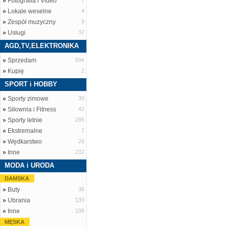
»
Fotografia i Video
7
»
Lokale weselne
4
»
Zespół muzyczny
9
»
Usługi
37
AGD,TV,ELEKTRONIKA
»
Sprzedam
594
»
Kupię
2
SPORT i HOBBY
»
Sporty zimowe
30
»
Siłownia i Fitness
42
»
Sporty letnie
285
»
Ekstremalne
7
»
Wędkarstwo
26
»
Inne
232
MODA i URODA
DAMSKA
»
Buty
36
»
Ubrania
133
»
Inne
106
MĘSKA