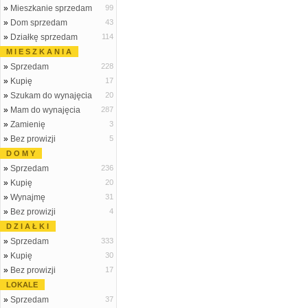
»
Mieszkanie sprzedam
99
»
Dom sprzedam
43
»
Działkę sprzedam
114
M I E S Z K A N I A
»
Sprzedam
228
»
Kupię
17
»
Szukam do wynajęcia
20
»
Mam do wynajęcia
287
»
Zamienię
3
»
Bez prowizji
5
D O M Y
»
Sprzedam
236
»
Kupię
20
»
Wynajmę
31
»
Bez prowizji
4
D Z I A Ł K I
»
Sprzedam
333
»
Kupię
30
»
Bez prowizji
17
LOKALE
»
Sprzedam
37