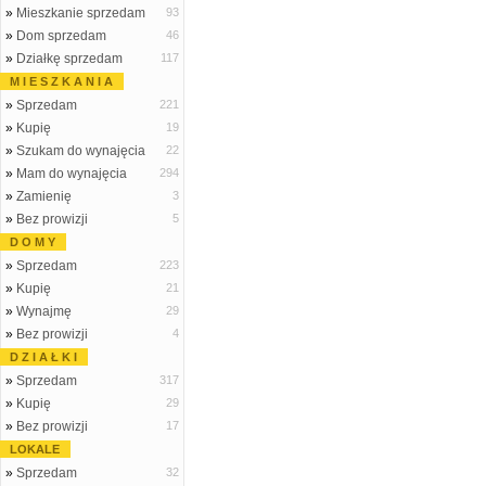
»
Mieszkanie sprzedam
93
»
Dom sprzedam
46
»
Działkę sprzedam
117
M I E S Z K A N I A
»
Sprzedam
221
»
Kupię
19
»
Szukam do wynajęcia
22
»
Mam do wynajęcia
294
»
Zamienię
3
»
Bez prowizji
5
D O M Y
»
Sprzedam
223
»
Kupię
21
»
Wynajmę
29
»
Bez prowizji
4
D Z I A Ł K I
»
Sprzedam
317
»
Kupię
29
»
Bez prowizji
17
LOKALE
»
Sprzedam
32