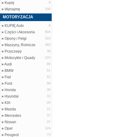
»
Kupię
9
»
Wynajmę
190
MOTORYZACJA
»
KUPIĘ Auto
8
»
Części i Akcesoria
804
»
Opony i Felgi
319
»
Maszyny, Rolnicze
383
»
Przyczepy
38
»
Motocykle i Quady
224
»
Audi
89
»
BMW
51
»
Fiat
52
»
Ford
88
»
Honda
30
»
Hyundai
32
»
KIA
20
»
Mazda
21
»
Mercedes
37
»
Nissan
37
»
Opel
124
»
Peugeot
73