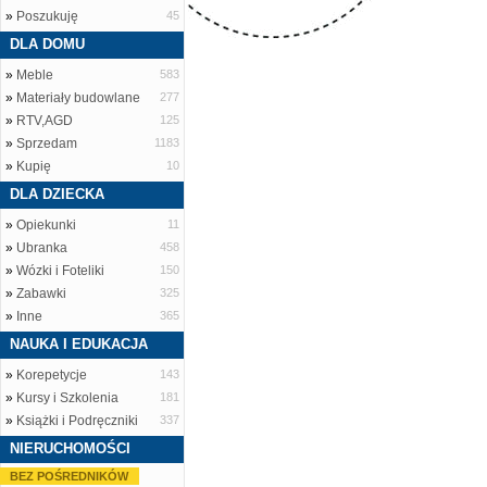
»
Poszukuję
45
DLA DOMU
»
Meble
583
»
Materiały budowlane
277
»
RTV,AGD
125
»
Sprzedam
1183
»
Kupię
10
DLA DZIECKA
»
Opiekunki
11
»
Ubranka
458
»
Wózki i Foteliki
150
»
Zabawki
325
»
Inne
365
NAUKA I EDUKACJA
»
Korepetycje
143
»
Kursy i Szkolenia
181
»
Książki i Podręczniki
337
NIERUCHOMOŚCI
BEZ POŚREDNIKÓW