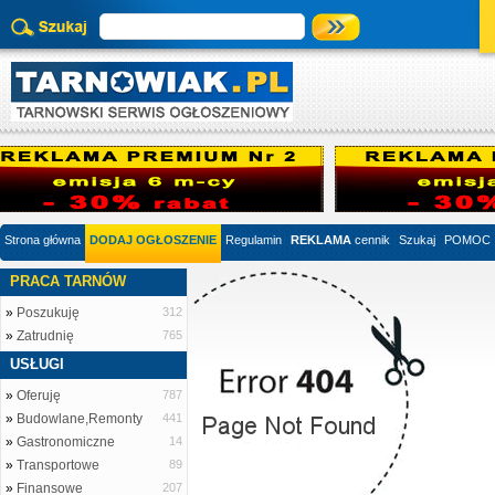
Strona główna
DODAJ OGŁOSZENIE
Regulamin
REKLAMA
cennik
Szukaj
POMOC
PRACA TARNÓW
»
Poszukuję
312
»
Zatrudnię
765
USŁUGI
»
Oferuję
787
»
Budowlane,Remonty
441
»
Gastronomiczne
14
»
Transportowe
89
»
Finansowe
207