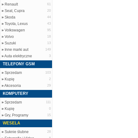
»
Renault
61
»
Seat, Cupra
20
»
Skoda
44
»
Toyota, Lexus
43
»
Volkswagen
95
»
Volvo
18
»
Suzuki
13
»
Inne marki aut
149
»
Auta elektryczne
3
TELEFONY GSM
»
Sprzedam
103
»
Kupię
2
»
Akcesoria
29
KOMPUTERY
»
Sprzedam
111
»
Kupię
0
»
Gry, Programy
15
WESELA
»
Suknie ślubne
28