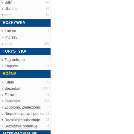
»
Buty
42
»
Ubrania
86
»
Inne
34
ROZRYWKA
»
Kultura
3
»
Imprezy
8
»
Inne
195
TURYSTYKA
»
Zagraniczne
4
»
Krajowe
14
RÓŻNE
»
Kupię
26
»
Sprzedam
1260
»
Zdrowie
40
»
Zwierzęta
235
»
Zgubiono, Znaleziono
8
»
Niepełnosprawni pomoc
12
»
Bezpłatnie potrzebuję
27
»
Bezpłatnie podaruję
61
MATRYMONIALNE