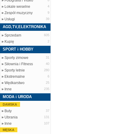
»
Fotografia i Video
8
»
Lokale weselne
4
»
Zespół muzyczny
9
»
Usługi
39
AGD,TV,ELEKTRONIKA
»
Sprzedam
605
»
Kupię
2
SPORT i HOBBY
»
Sporty zimowe
31
»
Siłownia i Fitness
40
»
Sporty letnie
280
»
Ekstremalne
6
»
Wędkarstwo
25
»
Inne
235
MODA i URODA
DAMSKA
»
Buty
37
»
Ubrania
131
»
Inne
107
MĘSKA