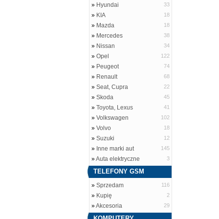
»
Hyundai
33
»
KIA
18
»
Mazda
18
»
Mercedes
38
»
Nissan
34
»
Opel
122
»
Peugeot
74
»
Renault
68
»
Seat, Cupra
22
»
Skoda
45
»
Toyota, Lexus
41
»
Volkswagen
102
»
Volvo
18
»
Suzuki
12
»
Inne marki aut
145
»
Auta elektryczne
3
TELEFONY GSM
»
Sprzedam
116
»
Kupię
2
»
Akcesoria
29
KOMPUTERY