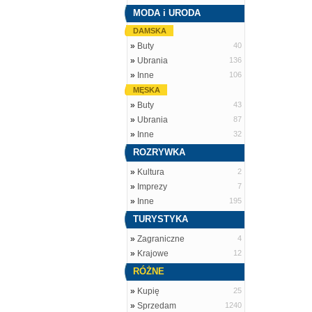
MODA i URODA
DAMSKA
»
Buty
40
»
Ubrania
136
»
Inne
106
MĘSKA
»
Buty
43
»
Ubrania
87
»
Inne
32
ROZRYWKA
»
Kultura
2
»
Imprezy
7
»
Inne
195
TURYSTYKA
»
Zagraniczne
4
»
Krajowe
12
RÓŻNE
»
Kupię
25
»
Sprzedam
1240