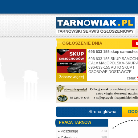
OGŁOSZENIE DNIA
696 633 155 skup samochod
696 633 155 SKUP SAMO
CAŁA MAŁOPOLSKA-SKUP AU
696-633-155 AUTO SKUP !
OSOBOWE,DOSTAWCZE,...
Zobacz więcej
cena:
Strona główna
DOD
PRACA TARNÓW
»
Poszukuję
314
»
Zatrudnię
769