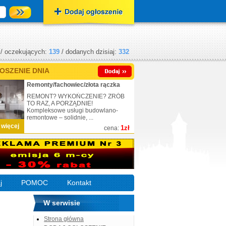
/ oczekujących:
139
/ dodanych dzisiaj:
332
OSZENIE DNIA
Remonty/fachowiec/złota rączka
REMONT? WYKOŃCZENIE? ZRÓB
TO RAZ, A PORZĄDNIE!
Kompleksowe usługi budowlano-
remontowe – solidnie, ...
 więcej
1zł
cena:
j
POMOC
Kontakt
W serwisie
Strona główna