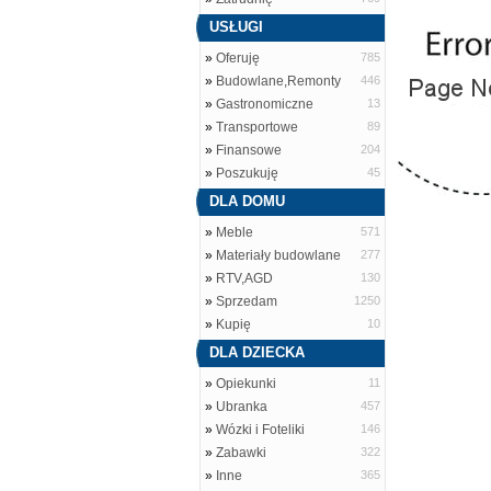
USŁUGI
»
Oferuję
785
»
Budowlane,Remonty
446
»
Gastronomiczne
13
»
Transportowe
89
»
Finansowe
204
»
Poszukuję
45
DLA DOMU
»
Meble
571
»
Materiały budowlane
277
»
RTV,AGD
130
»
Sprzedam
1250
»
Kupię
10
DLA DZIECKA
»
Opiekunki
11
»
Ubranka
457
»
Wózki i Foteliki
146
»
Zabawki
322
»
Inne
365