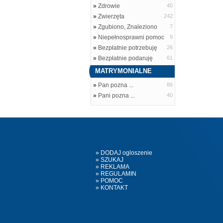
»
Zdrowie
40
»
Zwierzęta
242
»
Zgubiono, Znaleziono
7
»
Niepełnosprawni pomoc
9
»
Bezpłatnie potrzebuję
26
»
Bezpłatnie podaruję
61
MATRYMONIALNE
»
Pan pozna ...
86
»
Pani pozna ...
40
» DODAJ ogloszenie
» SZUKAJ
» REKLAMA
» REGULAMIN
» POMOC
» KONTAKT