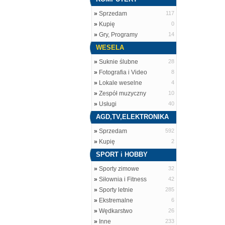
»
Sprzedam
117
»
Kupię
0
»
Gry, Programy
14
WESELA
»
Suknie ślubne
28
»
Fotografia i Video
8
»
Lokale weselne
4
»
Zespół muzyczny
10
»
Usługi
40
AGD,TV,ELEKTRONIKA
»
Sprzedam
592
»
Kupię
2
SPORT i HOBBY
»
Sporty zimowe
32
»
Siłownia i Fitness
42
»
Sporty letnie
285
»
Ekstremalne
6
»
Wędkarstwo
26
»
Inne
233