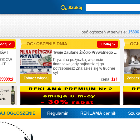
Ilość ogłoszeń w serwisie:
15806
OGŁOSZENIE DNIA
OGŁ
ów !
Twoje Zaufane Źródło Prywatnego Finansowania
CHODÓW
Prywatna pożyczka, wsparcie
T !!
finansowe, gdy najbardziej go
potrzebujesz Znalazłeś się w trudnej
syt...
Zobacz więcej
Zobacz
99999zł
1zł
cena:
AJ OGŁOSZENIE
Regulamin
REKLAMA
cennik
Szuka