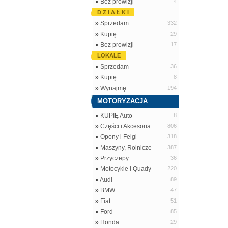
»
Bez prowizji
4
D Z I A Ł K I
»
Sprzedam
332
»
Kupię
29
»
Bez prowizji
17
LOKALE
»
Sprzedam
36
»
Kupię
8
»
Wynajmę
194
MOTORYZACJA
»
KUPIĘ Auto
8
»
Części i Akcesoria
806
»
Opony i Felgi
318
»
Maszyny, Rolnicze
387
»
Przyczepy
36
»
Motocykle i Quady
220
»
Audi
89
»
BMW
47
»
Fiat
51
»
Ford
85
»
Honda
29