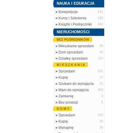
NAUKA I EDUKACJA
»
Korepetycje
141
»
Kursy i Szkolenia
185
»
Książki i Podręczniki
341
NIERUCHOMOŚCI
BEZ POŚREDNIKÓW
»
Mieszkanie sprzedam
95
»
Dom sprzedam
44
»
Działkę sprzedam
115
M I E S Z K A N I A
»
Sprzedam
231
»
Kupię
17
»
Szukam do wynajęcia
21
»
Mam do wynajęcia
292
»
Zamienię
3
»
Bez prowizji
5
D O M Y
»
Sprzedam
232
»
Kupię
20
»
Wynajmę
30