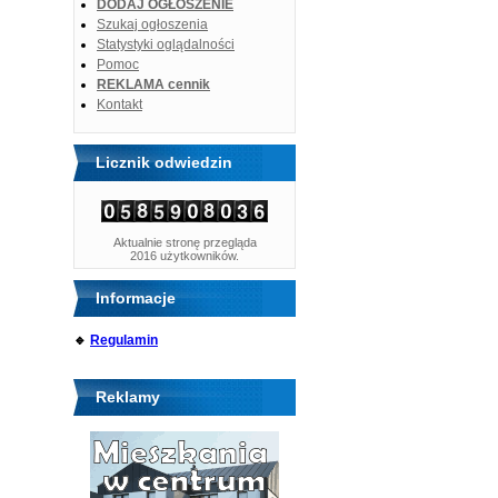
DODAJ OGŁOSZENIE
Szukaj ogłoszenia
Statystyki oglądalności
Pomoc
REKLAMA cennik
Kontakt
Licznik odwiedzin
Aktualnie stronę przegląda
2016 użytkowników.
Informacje
🔹
Regulamin
Reklamy