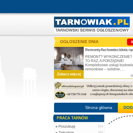
OGŁOSZENIE DNIA
Remonty/fachowiec/złota rą
REMONT? WYKOŃCZENIE?
TO RAZ, A PORZĄDNIE!
Kompleksowe usługi budowl
remontowe – solidnie, ...
Zobacz więcej
c
Strona główna
DOD
PRACA TARNÓW
»
Poszukuję
314
»
Zatrudnię
769