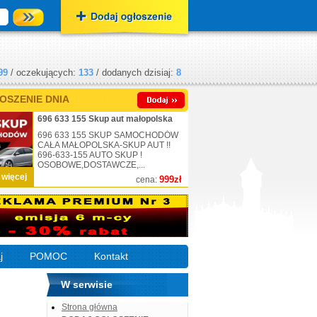
99
/ oczekujących:
133
/ dodanych dzisiaj:
8
OSZENIE DNIA
696 633 155 Skup aut małopolska
696 633 155 SKUP SAMOCHODÓW
CAŁA MAŁOPOLSKA-SKUP AUT !!
696-633-155 AUTO SKUP !
OSOBOWE,DOSTAWCZE,...
 więcej
999zł
cena:
j
POMOC
Kontakt
W serwisie
Strona główna