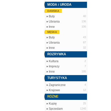
MODA i URODA
DAMSKA
»
Buty
40
»
Ubrania
136
»
Inne
106
MĘSKA
»
Buty
43
»
Ubrania
87
»
Inne
32
ROZRYWKA
»
Kultura
2
»
Imprezy
7
»
Inne
195
TURYSTYKA
»
Zagraniczne
4
»
Krajowe
12
RÓŻNE
»
Kupię
25
»
Sprzedam
1240