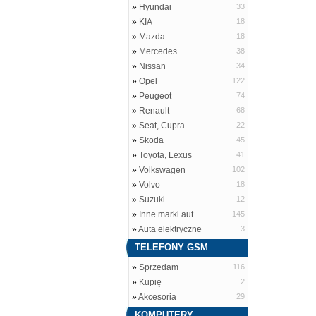
»
Hyundai
33
»
KIA
18
»
Mazda
18
»
Mercedes
38
»
Nissan
34
»
Opel
122
»
Peugeot
74
»
Renault
68
»
Seat, Cupra
22
»
Skoda
45
»
Toyota, Lexus
41
»
Volkswagen
102
»
Volvo
18
»
Suzuki
12
»
Inne marki aut
145
»
Auta elektryczne
3
TELEFONY GSM
»
Sprzedam
116
»
Kupię
2
»
Akcesoria
29
KOMPUTERY