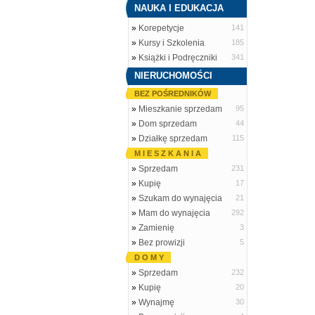
NAUKA I EDUKACJA
»
Korepetycje
141
»
Kursy i Szkolenia
185
»
Książki i Podręczniki
341
NIERUCHOMOŚCI
BEZ POŚREDNIKÓW
»
Mieszkanie sprzedam
95
»
Dom sprzedam
44
»
Działkę sprzedam
115
M I E S Z K A N I A
»
Sprzedam
231
»
Kupię
17
»
Szukam do wynajęcia
21
»
Mam do wynajęcia
292
»
Zamienię
3
»
Bez prowizji
5
D O M Y
»
Sprzedam
232
»
Kupię
20
»
Wynajmę
30