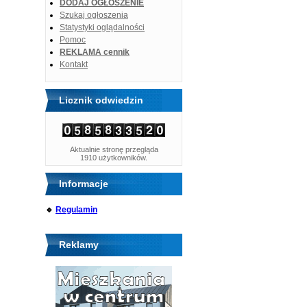
DODAJ OGŁOSZENIE
Szukaj ogłoszenia
Statystyki oglądalności
Pomoc
REKLAMA cennik
Kontakt
Licznik odwiedzin
Aktualnie stronę przegląda
1910 użytkowników.
Informacje
🔹
Regulamin
Reklamy