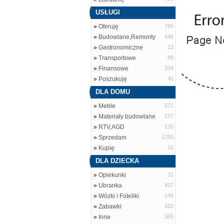
USŁUGI
»
Oferuję
785
»
Budowlane,Remonty
446
»
Gastronomiczne
13
»
Transportowe
89
»
Finansowe
204
»
Poszukuję
45
DLA DOMU
»
Meble
571
»
Materiały budowlane
277
»
RTV,AGD
130
»
Sprzedam
1250
»
Kupię
10
DLA DZIECKA
»
Opiekunki
11
»
Ubranka
457
»
Wózki i Foteliki
146
»
Zabawki
322
»
Inne
365