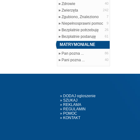
»
Zdrowie
40
»
Zwierzęta
242
»
Zgubiono, Znaleziono
7
»
Niepełnosprawni pomoc
9
»
Bezpłatnie potrzebuję
26
»
Bezpłatnie podaruję
61
MATRYMONIALNE
»
Pan pozna ...
86
»
Pani pozna ...
40
» DODAJ ogloszenie
» SZUKAJ
» REKLAMA
» REGULAMIN
» POMOC
» KONTAKT