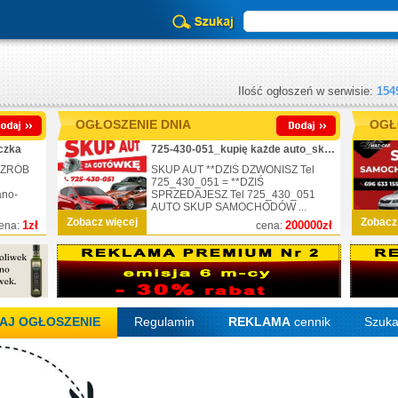
Ilość ogłoszeń w serwisie:
154
OGŁOSZENIE DNIA
OGŁ
czka
725-430-051_kupię każde auto_skup_nr.1
 ZRÓB
SKUP AUT **DZIŚ DZWONISZ Tel
725_430_051 = **DZIŚ
ano-
SPRZEDAJESZ Tel 725_430_051
AUTO SKUP SAMOCHODÓW ...
Zobacz więcej
Zobacz
1zł
200000zł
ena:
cena:
AJ OGŁOSZENIE
Regulamin
REKLAMA
cennik
Szuka