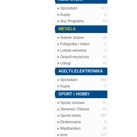
»
Sprzedam
117
»
Kupię
0
»
Gry, Programy
14
WESELA
»
Suknie ślubne
28
»
Fotografia i Video
8
»
Lokale weselne
4
»
Zespół muzyczny
10
»
Usługi
40
AGD,TV,ELEKTRONIKA
»
Sprzedam
592
»
Kupię
2
SPORT i HOBBY
»
Sporty zimowe
32
»
Siłownia i Fitness
42
»
Sporty letnie
285
»
Ekstremalne
6
»
Wędkarstwo
26
»
Inne
233