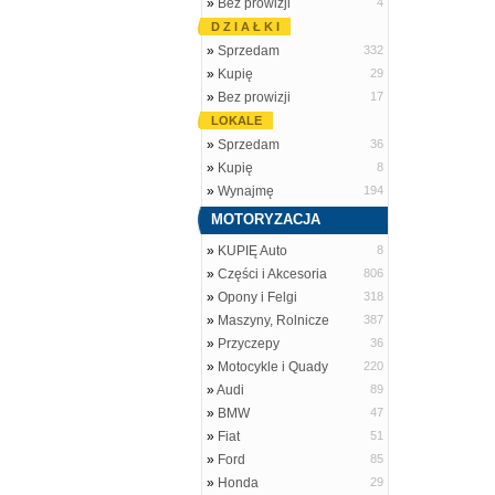
»
Bez prowizji
4
D Z I A Ł K I
»
Sprzedam
332
»
Kupię
29
»
Bez prowizji
17
LOKALE
»
Sprzedam
36
»
Kupię
8
»
Wynajmę
194
MOTORYZACJA
»
KUPIĘ Auto
8
»
Części i Akcesoria
806
»
Opony i Felgi
318
»
Maszyny, Rolnicze
387
»
Przyczepy
36
»
Motocykle i Quady
220
»
Audi
89
»
BMW
47
»
Fiat
51
»
Ford
85
»
Honda
29