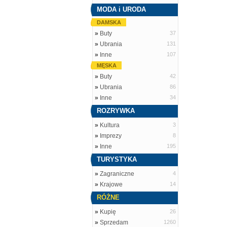
MODA i URODA
DAMSKA
»
Buty
37
»
Ubrania
131
»
Inne
107
MĘSKA
»
Buty
42
»
Ubrania
86
»
Inne
34
ROZRYWKA
»
Kultura
3
»
Imprezy
8
»
Inne
195
TURYSTYKA
»
Zagraniczne
4
»
Krajowe
14
RÓŻNE
»
Kupię
26
»
Sprzedam
1260