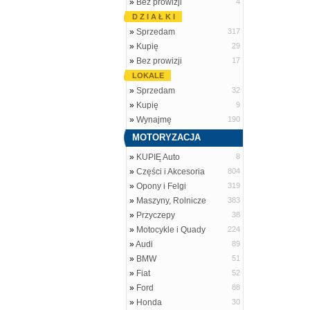
»
Bez prowizji
4
D Z I A Ł K I
»
Sprzedam
317
»
Kupię
29
»
Bez prowizji
17
LOKALE
»
Sprzedam
32
»
Kupię
9
»
Wynajmę
190
MOTORYZACJA
»
KUPIĘ Auto
8
»
Części i Akcesoria
804
»
Opony i Felgi
319
»
Maszyny, Rolnicze
383
»
Przyczepy
38
»
Motocykle i Quady
224
»
Audi
89
»
BMW
51
»
Fiat
52
»
Ford
88
»
Honda
30