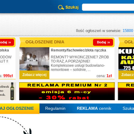
Ilość ogłoszeń w serwisie:
15800
OGŁOSZENIE DNIA
OGŁ
olska
Remonty/fachowiec/złota rączka
CHODÓW
REMONT? WYKOŃCZENIE? ZRÓB
T !!
TO RAZ, A PORZĄDNIE!
Kompleksowe usługi budowlano-
remontowe – solidnie, ...
Zobacz więcej
Zobacz
999zł
1zł
a:
cena:
AJ OGŁOSZENIE
Regulamin
REKLAMA
cennik
Szuka