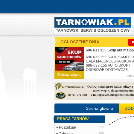
OGŁOSZENIE DNIA
696 633 155 Skup aut małop
696 633 155 SKUP SAMO
CAŁA MAŁOPOLSKA-SKUP AU
696-633-155 AUTO SKUP !
OSOBOWE,DOSTAWCZE,...
Zobacz więcej
cen
Strona główna
DOD
PRACA TARNÓW
»
Poszukuję
312
»
Zatrudnię
765