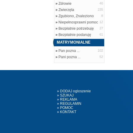
»
Zdrowie
40
»
Zwierzęta
235
»
Zgubiono, Znaleziono
8
»
Niepełnosprawni pomoc
12
»
Bezpłatnie potrzebuję
27
»
Bezpłatnie podaruję
61
MATRYMONIALNE
»
Pan pozna ...
102
»
Pani pozna ...
52
» DODAJ ogloszenie
» SZUKAJ
» REKLAMA
» REGULAMIN
» POMOC
» KONTAKT