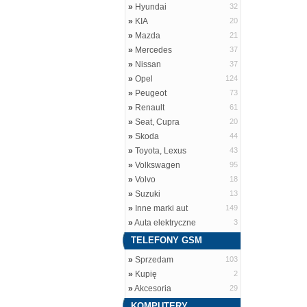
»
Hyundai
32
»
KIA
20
»
Mazda
21
»
Mercedes
37
»
Nissan
37
»
Opel
124
»
Peugeot
73
»
Renault
61
»
Seat, Cupra
20
»
Skoda
44
»
Toyota, Lexus
43
»
Volkswagen
95
»
Volvo
18
»
Suzuki
13
»
Inne marki aut
149
»
Auta elektryczne
3
TELEFONY GSM
»
Sprzedam
103
»
Kupię
2
»
Akcesoria
29
KOMPUTERY