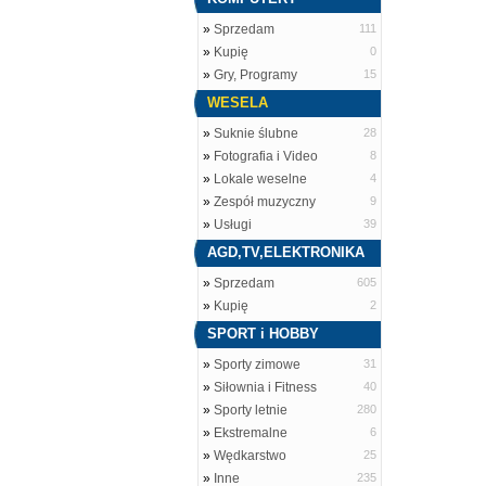
»
Sprzedam
111
»
Kupię
0
»
Gry, Programy
15
WESELA
»
Suknie ślubne
28
»
Fotografia i Video
8
»
Lokale weselne
4
»
Zespół muzyczny
9
»
Usługi
39
AGD,TV,ELEKTRONIKA
»
Sprzedam
605
»
Kupię
2
SPORT i HOBBY
»
Sporty zimowe
31
»
Siłownia i Fitness
40
»
Sporty letnie
280
»
Ekstremalne
6
»
Wędkarstwo
25
»
Inne
235