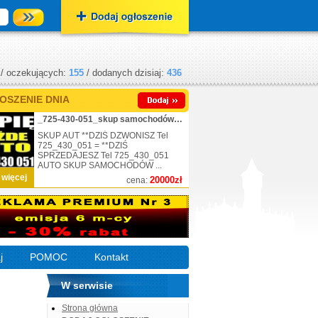
/ oczekujących:
155
/ dodanych dzisiaj:
436
OSZENIE DNIA
_725-430-051_skup samochodów_nr.1
SKUP AUT **DZIŚ DZWONISZ Tel
725_430_051 = **DZIŚ
SPRZEDAJESZ Tel 725_430_051
AUTO SKUP SAMOCHODÓW ...
 więcej
20000zł
cena:
j
POMOC
Kontakt
W serwisie
Strona główna