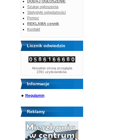
DODAJ OGŁOSZENIE
Szukaj ogłoszenia
Statystyki oglądalności
Pomoc
REKLAMA cennik
Kontakt
Licznik odwiedzin
Aktualnie stronę przegląda
2391 użytkowników.
Informacje
🔹
Regulamin
Reklamy