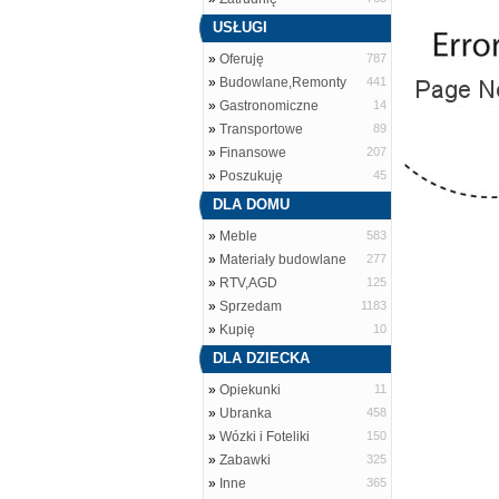
USŁUGI
»
Oferuję
787
»
Budowlane,Remonty
441
»
Gastronomiczne
14
»
Transportowe
89
»
Finansowe
207
»
Poszukuję
45
DLA DOMU
»
Meble
583
»
Materiały budowlane
277
»
RTV,AGD
125
»
Sprzedam
1183
»
Kupię
10
DLA DZIECKA
»
Opiekunki
11
»
Ubranka
458
»
Wózki i Foteliki
150
»
Zabawki
325
»
Inne
365