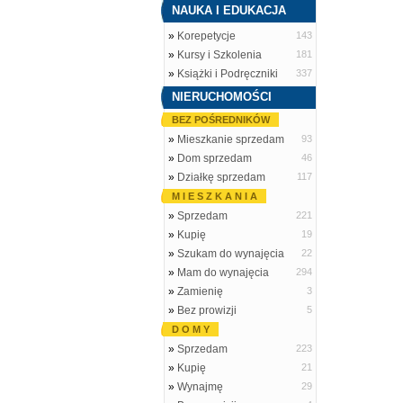
NAUKA I EDUKACJA
»
Korepetycje
143
»
Kursy i Szkolenia
181
»
Książki i Podręczniki
337
NIERUCHOMOŚCI
BEZ POŚREDNIKÓW
»
Mieszkanie sprzedam
93
»
Dom sprzedam
46
»
Działkę sprzedam
117
M I E S Z K A N I A
»
Sprzedam
221
»
Kupię
19
»
Szukam do wynajęcia
22
»
Mam do wynajęcia
294
»
Zamienię
3
»
Bez prowizji
5
D O M Y
»
Sprzedam
223
»
Kupię
21
»
Wynajmę
29