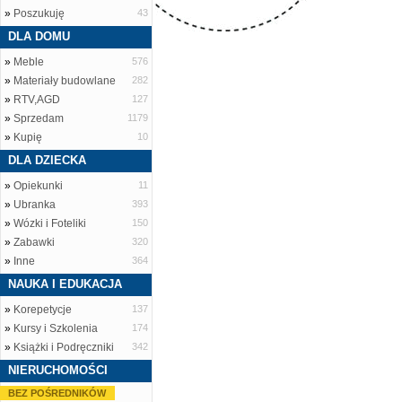
»
Poszukuję
43
DLA DOMU
»
Meble
576
»
Materiały budowlane
282
»
RTV,AGD
127
»
Sprzedam
1179
»
Kupię
10
DLA DZIECKA
»
Opiekunki
11
»
Ubranka
393
»
Wózki i Foteliki
150
»
Zabawki
320
»
Inne
364
NAUKA I EDUKACJA
»
Korepetycje
137
»
Kursy i Szkolenia
174
»
Książki i Podręczniki
342
NIERUCHOMOŚCI
BEZ POŚREDNIKÓW