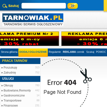
Strona główna
DODAJ OGŁOSZENIE
Regulamin
REKLAMA
cennik
Szukaj
POMOC
PRACA TARNÓW
»
Poszukuję
313
»
Zatrudnię
752
USŁUGI
»
Oferuję
780
»
Budowlane,Remonty
442
»
Gastronomiczne
14
»
Transportowe
88
»
Finansowe
231