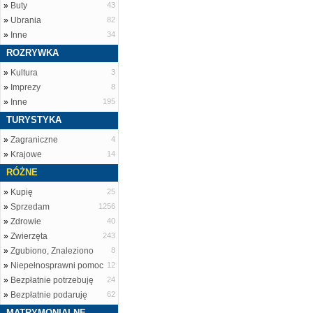
»
Buty
43
»
Ubrania
82
»
Inne
34
ROZRYWKA
»
Kultura
3
»
Imprezy
8
»
Inne
195
TURYSTYKA
»
Zagraniczne
4
»
Krajowe
14
RÓŻNE
»
Kupię
25
»
Sprzedam
1256
»
Zdrowie
40
»
Zwierzęta
243
»
Zgubiono, Znaleziono
8
»
Niepełnosprawni pomoc
12
»
Bezpłatnie potrzebuję
24
»
Bezpłatnie podaruję
62
MATRYMONIALNE