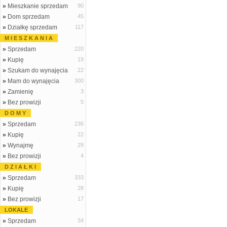
»
Mieszkanie sprzedam
90
»
Dom sprzedam
45
»
Działkę sprzedam
117
M I E S Z K A N I A
»
Sprzedam
220
»
Kupię
19
»
Szukam do wynajęcia
22
»
Mam do wynajęcia
300
»
Zamienię
3
»
Bez prowizji
5
D O M Y
»
Sprzedam
236
»
Kupię
22
»
Wynajmę
29
»
Bez prowizji
4
D Z I A Ł K I
»
Sprzedam
333
»
Kupię
28
»
Bez prowizji
17
LOKALE
»
Sprzedam
34