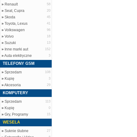
»
Renault
58
»
Seat, Cupra
20
»
Skoda
45
»
Toyota, Lexus
41
»
Volkswagen
96
»
Volvo
18
»
Suzuki
13
»
Inne marki aut
152
»
Auta elektryczne
3
TELEFONY GSM
»
Sprzedam
108
»
Kupię
3
»
Akcesoria
29
KOMPUTERY
»
Sprzedam
113
»
Kupię
0
»
Gry, Programy
15
WESELA
»
Suknie ślubne
27