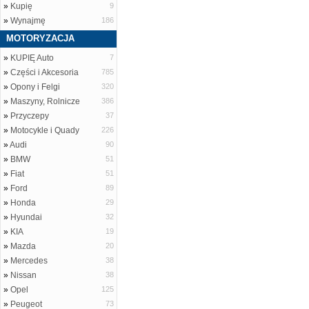
»
Kupię
9
»
Wynajmę
186
MOTORYZACJA
»
KUPIĘ Auto
7
»
Części i Akcesoria
785
»
Opony i Felgi
320
»
Maszyny, Rolnicze
386
»
Przyczepy
37
»
Motocykle i Quady
226
»
Audi
90
»
BMW
51
»
Fiat
51
»
Ford
89
»
Honda
29
»
Hyundai
32
»
KIA
19
»
Mazda
20
»
Mercedes
38
»
Nissan
38
»
Opel
125
»
Peugeot
73