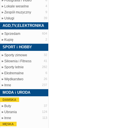
»
Fotografia i Video
8
»
Lokale weselne
4
»
Zespół muzyczny
9
»
Usługi
39
AGD,TV,ELEKTRONIKA
»
Sprzedam
604
»
Kupię
2
SPORT i HOBBY
»
Sporty zimowe
32
»
Siłownia i Fitness
41
»
Sporty letnie
282
»
Ekstremalne
6
»
Wędkarstwo
26
»
Inne
237
MODA i URODA
DAMSKA
»
Buty
37
»
Ubrania
124
»
Inne
113
MĘSKA