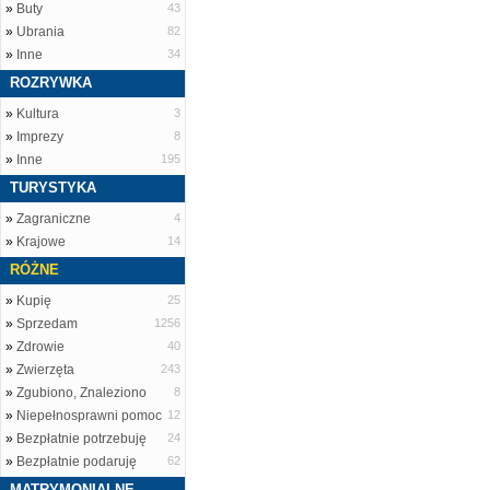
»
Buty
43
»
Ubrania
82
»
Inne
34
ROZRYWKA
»
Kultura
3
»
Imprezy
8
»
Inne
195
TURYSTYKA
»
Zagraniczne
4
»
Krajowe
14
RÓŻNE
»
Kupię
25
»
Sprzedam
1256
»
Zdrowie
40
»
Zwierzęta
243
»
Zgubiono, Znaleziono
8
»
Niepełnosprawni pomoc
12
»
Bezpłatnie potrzebuję
24
»
Bezpłatnie podaruję
62
MATRYMONIALNE