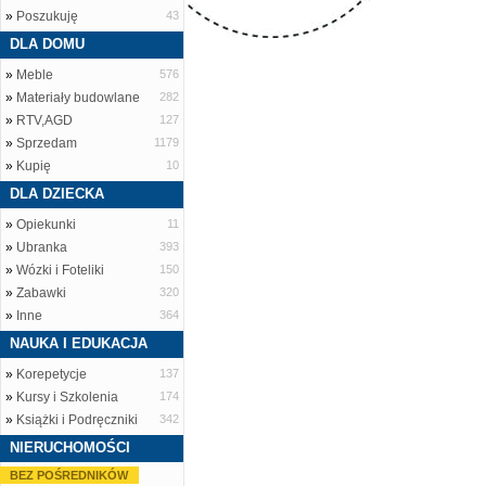
»
Poszukuję
43
DLA DOMU
»
Meble
576
»
Materiały budowlane
282
»
RTV,AGD
127
»
Sprzedam
1179
»
Kupię
10
DLA DZIECKA
»
Opiekunki
11
»
Ubranka
393
»
Wózki i Foteliki
150
»
Zabawki
320
»
Inne
364
NAUKA I EDUKACJA
»
Korepetycje
137
»
Kursy i Szkolenia
174
»
Książki i Podręczniki
342
NIERUCHOMOŚCI
BEZ POŚREDNIKÓW