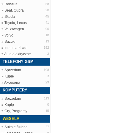
»
Renault
58
»
Seat, Cupra
20
»
Skoda
45
»
Toyota, Lexus
41
»
Volkswagen
96
»
Volvo
18
»
Suzuki
13
»
Inne marki aut
152
»
Auta elektryczne
3
TELEFONY GSM
»
Sprzedam
108
»
Kupię
3
»
Akcesoria
29
KOMPUTERY
»
Sprzedam
113
»
Kupię
0
»
Gry, Programy
15
WESELA
»
Suknie ślubne
27