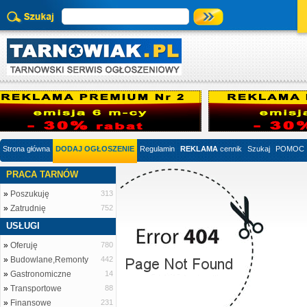
Strona główna
DODAJ OGŁOSZENIE
Regulamin
REKLAMA
cennik
Szukaj
POMOC
PRACA TARNÓW
»
Poszukuję
313
»
Zatrudnię
752
USŁUGI
»
Oferuję
780
»
Budowlane,Remonty
442
»
Gastronomiczne
14
»
Transportowe
88
»
Finansowe
231