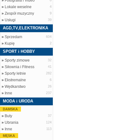
»
Fotografia i Video
8
»
Lokale weselne
4
»
Zespół muzyczny
9
»
Usługi
39
AGD,TV,ELEKTRONIKA
»
Sprzedam
604
»
Kupię
2
SPORT i HOBBY
»
Sporty zimowe
32
»
Siłownia i Fitness
41
»
Sporty letnie
282
»
Ekstremalne
6
»
Wędkarstwo
26
»
Inne
237
MODA i URODA
DAMSKA
»
Buty
37
»
Ubrania
124
»
Inne
113
MĘSKA