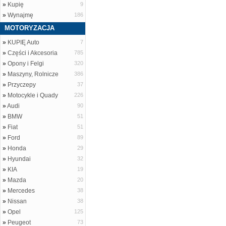
»
Kupię
9
»
Wynajmę
186
MOTORYZACJA
»
KUPIĘ Auto
7
»
Części i Akcesoria
785
»
Opony i Felgi
320
»
Maszyny, Rolnicze
386
»
Przyczepy
37
»
Motocykle i Quady
226
»
Audi
90
»
BMW
51
»
Fiat
51
»
Ford
89
»
Honda
29
»
Hyundai
32
»
KIA
19
»
Mazda
20
»
Mercedes
38
»
Nissan
38
»
Opel
125
»
Peugeot
73