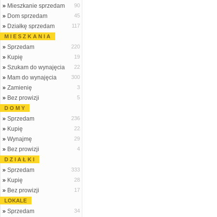
»
Mieszkanie sprzedam
90
»
Dom sprzedam
45
»
Działkę sprzedam
117
M I E S Z K A N I A
»
Sprzedam
220
»
Kupię
19
»
Szukam do wynajęcia
22
»
Mam do wynajęcia
300
»
Zamienię
3
»
Bez prowizji
5
D O M Y
»
Sprzedam
236
»
Kupię
22
»
Wynajmę
29
»
Bez prowizji
4
D Z I A Ł K I
»
Sprzedam
333
»
Kupię
28
»
Bez prowizji
17
LOKALE
»
Sprzedam
34