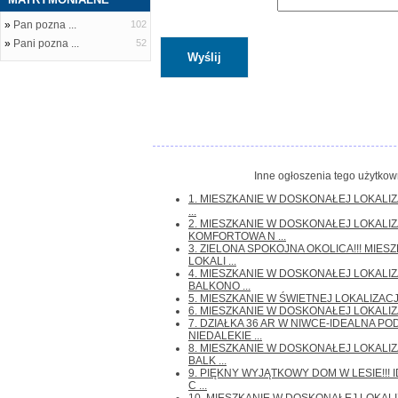
»
Pan pozna ...
102
»
Pani pozna ...
52
Inne ogłoszenia tego użytkown
1. MIESZKANIE W DOSKONAŁEJ LOKALIZAC
...
2. MIESZKANIE W DOSKONAŁEJ LOKALIZA
KOMFORTOWA N ...
3. ZIELONA SPOKOJNA OKOLICA!!! MIE
LOKALI ...
4. MIESZKANIE W DOSKONAŁEJ LOKALIZA
BALKONO ...
5. MIESZKANIE W ŚWIETNEJ LOKALIZACJI!!!
6. MIESZKANIE W DOSKONAŁEJ LOKALIZACJI
7. DZIAŁKA 36 AR W NIWCE-IDEALNA PO
NIEDALEKIE ...
8. MIESZKANIE W DOSKONAŁEJ LOKALIZ
BALK ...
9. PIĘKNY WYJĄTKOWY DOM W LESIE!!!
C ...