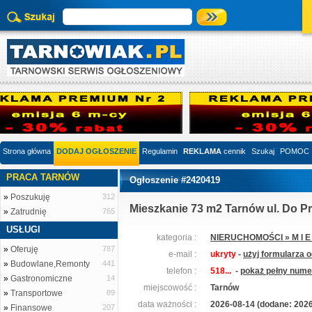
Strona główna
DODAJ OGŁOSZENIE
Regulamin
REKLAMA
cennik
Szukaj
POMOC
PRACA TARNÓW
Ogłoszenie #2420419
»
Poszukuję
312
Mieszkanie 73 m2 Tarnów ul. Do 
»
Zatrudnię
765
USŁUGI
kategoria :
NIERUCHOMOŚCI » M I E S
»
Oferuję
787
e-mail :
ukryty
-
użyj formularza 
»
Budowlane,Remonty
441
telefon :
518...
-
pokaż pełny numer
»
Gastronomiczne
14
miejscowość :
Tarnów
»
Transportowe
89
data ważności :
2026-08-14 (dodane: 2026
»
Finansowe
207