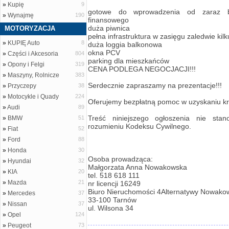
»
Kupię
9
gotowe do wprowadzenia od zaraz b
»
Wynajmę
190
finansowego
duża piwnica
MOTORYZACJA
pełna infrastruktura w zasięgu zaledwie kilk
»
KUPIĘ Auto
8
duża loggia balkonowa
okna PCV
»
Części i Akcesoria
804
parking dla mieszkańców
»
Opony i Felgi
319
CENA PODLEGA NEGOCJACJI!!!
»
Maszyny, Rolnicze
383
Serdecznie zapraszamy na prezentacje!!!
»
Przyczepy
38
»
Motocykle i Quady
224
Oferujemy bezpłatną pomoc w uzyskaniu kr
»
Audi
89
Treść niniejszego ogłoszenia nie stan
»
BMW
51
rozumieniu Kodeksu Cywilnego.
»
Fiat
52
»
Ford
88
»
Honda
30
Osoba prowadząca:
»
Hyundai
32
Małgorzata Anna Nowakowska
»
KIA
20
tel. 518 618 111
»
Mazda
21
nr licencji 16249
Biuro Nieruchomości 4Alternatywy Nowako
»
Mercedes
37
33-100 Tarnów
»
Nissan
37
ul. Wilsona 34
»
Opel
124
»
Peugeot
73