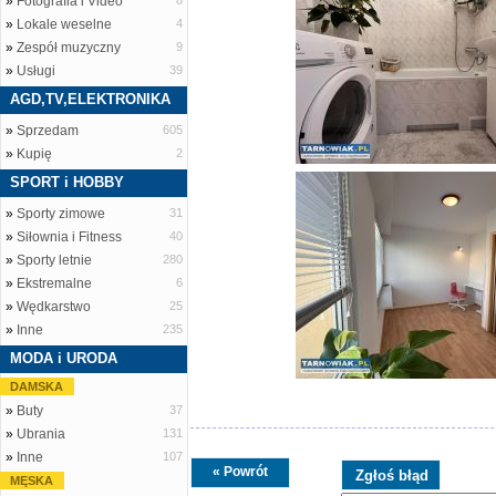
»
Fotografia i Video
8
»
Lokale weselne
4
»
Zespół muzyczny
9
»
Usługi
39
AGD,TV,ELEKTRONIKA
»
Sprzedam
605
»
Kupię
2
SPORT i HOBBY
»
Sporty zimowe
31
»
Siłownia i Fitness
40
»
Sporty letnie
280
»
Ekstremalne
6
»
Wędkarstwo
25
»
Inne
235
MODA i URODA
DAMSKA
»
Buty
37
»
Ubrania
131
»
Inne
107
« Powrót
MĘSKA