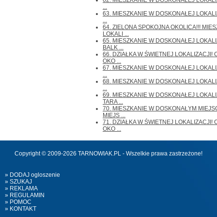
62. MIESZKANIE W DOSKONAŁEJ LOKALIZAC
...
63. MIESZKANIE W DOSKONAŁEJ LOKALIZAC
...
64. ZIELONA SPOKOJNA OKOLICA!!! MI
LOKALI ...
65. MIESZKANIE W DOSKONAŁEJ LOKALI
BALK ...
66. DZIAŁKA W ŚWIETNEJ LOKALIZACJI!
OKO ...
67. MIESZKANIE W DOSKONAŁEJ LOKALIZAC
...
68. MIESZKANIE W DOSKONAŁEJ LOKALIZAC
...
69. MIESZKANIE W DOSKONAŁEJ LOKALI
TARA ...
70. MIESZKANIE W DOSKONAŁYM MIEJSC
MIEJS ...
71. DZIAŁKA W ŚWIETNEJ LOKALIZACJI!
OKO ...
Copyright © 2009-2026 TARNOWIAK.PL - Wszelkie prawa zastrzeżone!
» DODAJ ogloszenie
» SZUKAJ
» REKLAMA
» REGULAMIN
» POMOC
» KONTAKT