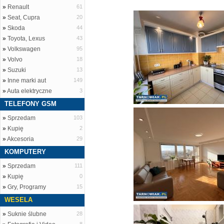
»
Renault
61
»
Seat, Cupra
20
»
Skoda
44
»
Toyota, Lexus
43
»
Volkswagen
95
»
Volvo
18
»
Suzuki
13
»
Inne marki aut
149
»
Auta elektryczne
3
TELEFONY GSM
»
Sprzedam
103
»
Kupię
2
»
Akcesoria
29
KOMPUTERY
»
Sprzedam
111
»
Kupię
0
»
Gry, Programy
15
WESELA
»
Suknie ślubne
28