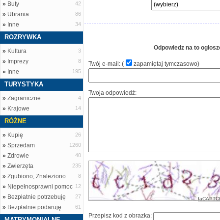
»
Buty
42
»
Ubrania
86
»
Inne
34
ROZRYWKA
Odpowiedz na to ogłosz
»
Kultura
3
»
Imprezy
8
Twój e-mail: (
zapamiętaj tymczasowo
)
»
Inne
195
TURYSTYKA
Twoja odpowiedź:
»
Zagraniczne
4
»
Krajowe
14
RÓŻNE
»
Kupię
26
»
Sprzedam
1260
»
Zdrowie
40
»
Zwierzęta
235
»
Zgubiono, Znaleziono
8
»
Niepełnosprawni pomoc
12
»
Bezpłatnie potrzebuję
27
faCAPTC
»
Bezpłatnie podaruję
61
Przepisz kod z obrazka:
MATRYMONIALNE