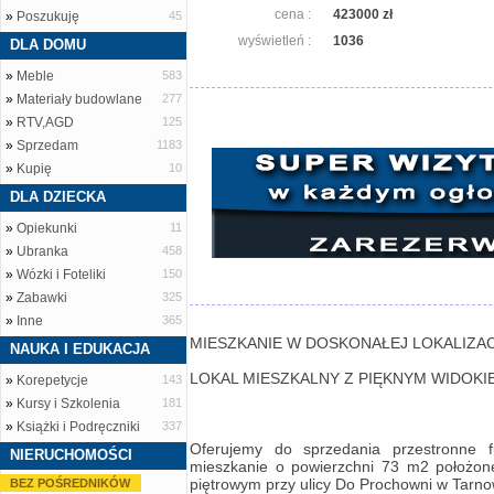
cena :
423000 zł
»
Poszukuję
45
wyświetleń :
1036
DLA DOMU
»
Meble
583
»
Materiały budowlane
277
»
RTV,AGD
125
»
Sprzedam
1183
»
Kupię
10
DLA DZIECKA
»
Opiekunki
11
»
Ubranka
458
»
Wózki i Foteliki
150
»
Zabawki
325
»
Inne
365
MIESZKANIE W DOSKONAŁEJ LOKALIZACJ
NAUKA I EDUKACJA
LOKAL MIESZKALNY Z PIĘKNYM WIDOKIE
»
Korepetycje
143
»
Kursy i Szkolenia
181
»
Książki i Podręczniki
337
Oferujemy do sprzedania przestronne f
NIERUCHOMOŚCI
mieszkanie o powierzchni 73 m2 położon
piętrowym przy ulicy Do Prochowni w Tarno
BEZ POŚREDNIKÓW