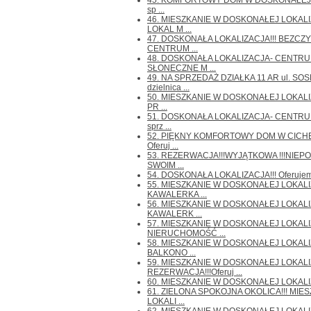
45. KOMFORTOWY DOM W DOSKONAŁEJ LO
sp ...
46. MIESZKANIE W DOSKONAŁEJ LOKALI
LOKAL M ...
47. DOSKONAŁA LOKALIZACJA!!! BEZC
CENTRUM ...
48. DOSKONAŁA LOKALIZACJA- CENTRUM
SŁONECZNE M ...
49. NA SPRZEDAŻ DZIAŁKA 11 AR ul. S
dzielnica ...
50. MIESZKANIE W DOSKONAŁEJ LOKALI
PR ...
51. DOSKONAŁA LOKALIZACJA- CENTRUM 
sprz ...
52. PIĘKNY KOMFORTOWY DOM W CICHE
Oferuj ...
53. REZERWACJA!!!WYJĄTKOWA !!!NIEPO
SWOIM ...
54. DOSKONAŁA LOKALIZACJA!!! Oferujemy 
55. MIESZKANIE W DOSKONAŁEJ LOKALI
KAWALERKA ...
56. MIESZKANIE W DOSKONAŁEJ LOKALI
KAWALERK ...
57. MIESZKANIE W DOSKONAŁEJ LOKALIZ
NIERUCHOMOŚĆ ...
58. MIESZKANIE W DOSKONAŁEJ LOKALIZ
BALKONO ...
59. MIESZKANIE W DOSKONAŁEJ LOKALIZ
REZERWACJA!!!Oferuj ...
60. MIESZKANIE W DOSKONAŁEJ LOKALIZACJ
61. ZIELONA SPOKOJNA OKOLICA!!! MI
LOKALI ...