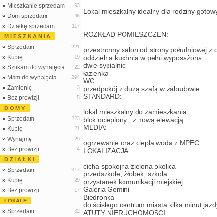
»
Mieszkanie sprzedam
93
Lokal mieszkalny idealny dla rodziny gotow
»
Dom sprzedam
46
»
Działkę sprzedam
117
ROZKŁAD POMIESZCZEŃ:
M I E S Z K A N I A
»
Sprzedam
221
przestronny salon od strony południowej z
»
Kupię
19
oddzielna kuchnia w pełni wyposażona
dwie sypialnie
»
Szukam do wynajęcia
22
łazienka
»
Mam do wynajęcia
294
WC
»
Zamienię
3
przedpokój z dużą szafą w zabudowie
STANDARD:
»
Bez prowizji
5
D O M Y
lokal mieszkalny do zamieszkania
»
Sprzedam
223
blok ocieplony , z nową elewacją
MEDIA:
»
Kupię
21
»
Wynajmę
29
ogrzewanie oraz ciepła woda z MPEC
»
Bez prowizji
4
LOKALIZACJA:
D Z I A Ł K I
cicha spokojna zielona okolica
»
Sprzedam
317
przedszkole, żłobek, szkoła
»
Kupię
29
przystanek komunikacji miejskiej
Galeria Gemini
»
Bez prowizji
17
Biedronka
LOKALE
do ścisłego centrum miasta kilka minut j
»
Sprzedam
32
ATUTY NIERUCHOMOŚCI: