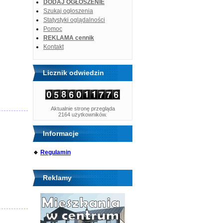
DODAJ OGŁOSZENIE
Szukaj ogłoszenia
Statystyki oglądalności
Pomoc
REKLAMA cennik
Kontakt
Licznik odwiedzin
Aktualnie stronę przegląda
2164 użytkowników.
Informacje
🔹
Regulamin
Reklamy