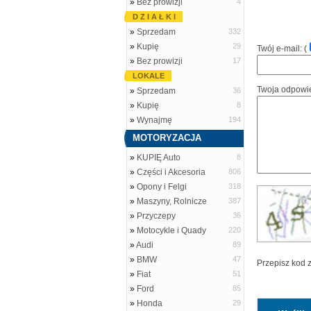
»
Bez prowizji
4
D Z I A Ł K I
»
Sprzedam
332
»
Kupię
29
Twój e-mail: (
»
Bez prowizji
17
LOKALE
Twoja odpowi
»
Sprzedam
36
»
Kupię
8
»
Wynajmę
194
MOTORYZACJA
»
KUPIĘ Auto
8
»
Części i Akcesoria
806
»
Opony i Felgi
318
»
Maszyny, Rolnicze
387
»
Przyczepy
36
»
Motocykle i Quady
220
»
Audi
89
»
BMW
47
Przepisz kod 
»
Fiat
51
»
Ford
85
»
Honda
29