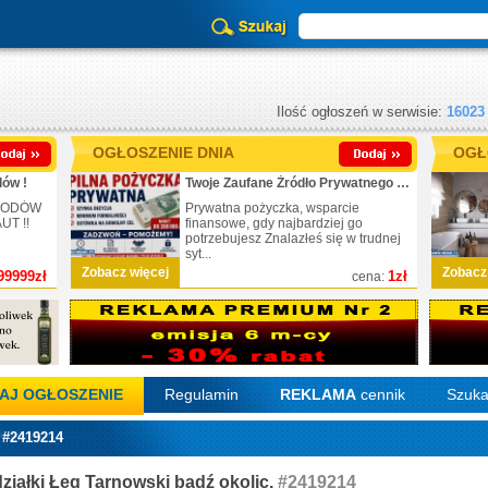
Ilość ogłoszeń w serwisie:
16023
OGŁOSZENIE DNIA
OGŁ
ów !
Twoje Zaufane Źródło Prywatnego Finansowania
CHODÓW
Prywatna pożyczka, wsparcie
T !!
finansowe, gdy najbardziej go
potrzebujesz Znalazłeś się w trudnej
syt...
Zobacz więcej
Zobacz
99999zł
1zł
cena:
AJ OGŁOSZENIE
Regulamin
REKLAMA
cennik
Szuka
 #2419214
iałki Łęg Tarnowski bądź okolic.
#2419214