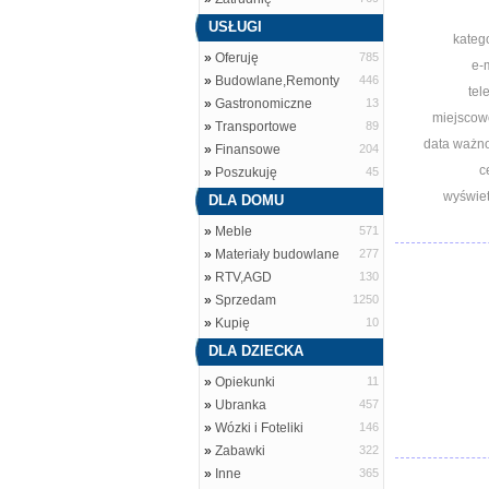
USŁUGI
katego
»
Oferuję
785
e-m
»
Budowlane,Remonty
446
tel
»
Gastronomiczne
13
miejscow
»
Transportowe
89
data ważno
»
Finansowe
204
c
»
Poszukuję
45
wyświet
DLA DOMU
»
Meble
571
»
Materiały budowlane
277
»
RTV,AGD
130
»
Sprzedam
1250
»
Kupię
10
DLA DZIECKA
»
Opiekunki
11
»
Ubranka
457
»
Wózki i Foteliki
146
»
Zabawki
322
»
Inne
365