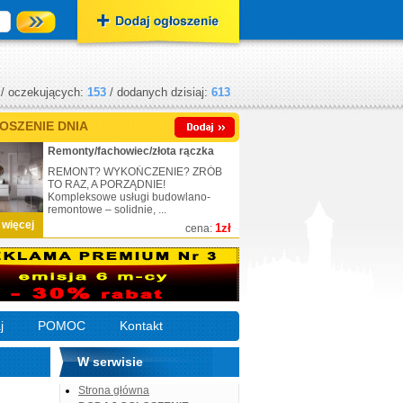
/ oczekujących:
153
/ dodanych dzisiaj:
613
OSZENIE DNIA
Remonty/fachowiec/złota rączka
REMONT? WYKOŃCZENIE? ZRÓB
TO RAZ, A PORZĄDNIE!
Kompleksowe usługi budowlano-
remontowe – solidnie, ...
 więcej
1zł
cena:
j
POMOC
Kontakt
W serwisie
Strona główna