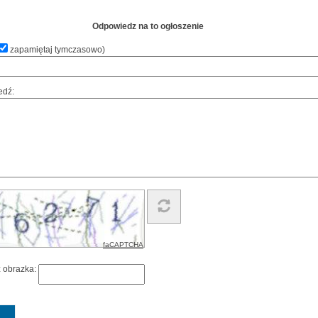
Odpowiedz na to ogłoszenie
zapamiętaj tymczasowo
)
edź:
faCAPTCHA
z obrazka: