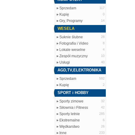
»
Sprzedam
117
»
Kupię
0
»
Gry, Programy
14
WESELA
»
Suknie ślubne
28
»
Fotografia i Video
8
»
Lokale weselne
4
»
Zespół muzyczny
10
»
Usługi
40
AGD,TV,ELEKTRONIKA
»
Sprzedam
592
»
Kupię
2
SPORT i HOBBY
»
Sporty zimowe
32
»
Siłownia i Fitness
42
»
Sporty letnie
285
»
Ekstremalne
6
»
Wędkarstwo
26
»
Inne
233