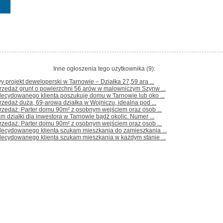
Inne ogłoszenia tego użytkownika (9):
y projekt deweloperski w Tarnowie – Działka 27,59 ara ...
rzedaż grunt o powierzchni 56 arów w malowniczym Szynw ...
decydowanego klienta poszukuję domu w Tarnowie lub oko ...
rzedaż duża, 69-arowa działka w Wojniczu, idealna pod ...
rzedaż: Parter domu 90m² z osobnym wejściem oraz osob ...
m działki dla inwestora w Tarnowie bądź okolic. Numer ...
rzedaż: Parter domu 90m² z osobnym wejściem oraz osob ...
zdecydowanego klienta szukam mieszkania do zamieszkania ...
decydowanego klienta szukam mieszkania w każdym stanie ...