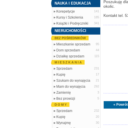
Poszukuję dl
NAUKA I EDUKACJA
okolic.
»
Korepetycje
141
Kontakt tel. 
»
Kursy i Szkolenia
185
»
Książki i Podręczniki
341
NIERUCHOMOŚCI
BEZ POŚREDNIKÓW
»
Mieszkanie sprzedam
95
»
Dom sprzedam
44
»
Działkę sprzedam
115
M I E S Z K A N I A
»
Sprzedam
231
»
Kupię
17
»
Szukam do wynajęcia
21
»
Mam do wynajęcia
292
»
Zamienię
3
»
Bez prowizji
5
« Powrót
D O M Y
»
Sprzedam
232
»
Kupię
20
»
Wynajmę
30