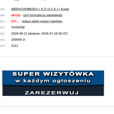
ria :
NIERUCHOMOŚCI » D Z I A Ł K I » Kupię
ail :
ukryty
-
użyj formularza odpowiedzi
efon :
537...
-
pokaż pełny numer telefonu
ość :
TARNÓW
ści :
2026-08-11 (dodane: 2026-07-28 06:47)
ena :
100000 zł
leń :
1121