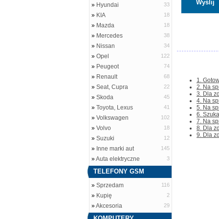
»
Hyundai
33
»
KIA
18
»
Mazda
18
»
Mercedes
38
»
Nissan
34
»
Opel
122
»
Peugeot
74
»
Renault
68
1. Gotow
»
Seat, Cupra
22
2. Na sp
3. Dla z
»
Skoda
45
4. Na sp
»
Toyota, Lexus
41
5. Na sp
6. Szuka
»
Volkswagen
102
7. Na sp
»
Volvo
18
8. Dla 
9. Dla z
»
Suzuki
12
»
Inne marki aut
145
»
Auta elektryczne
3
TELEFONY GSM
»
Sprzedam
116
»
Kupię
2
»
Akcesoria
29
KOMPUTERY