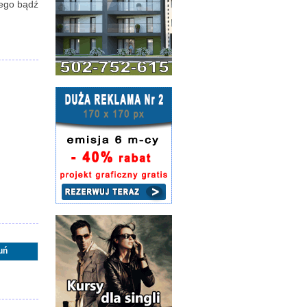
iego bądź
uń