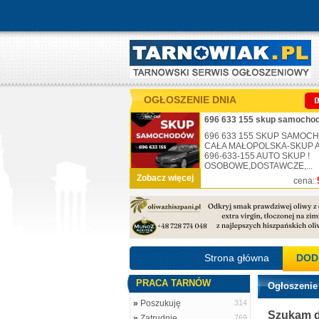
OGŁOSZENIE DNIA
696 633 155 skup samochod
696 633 155 SKUP SAMO
CAŁA MAŁOPOLSKA-SKUP AU
696-633-155 AUTO SKUP !
OSOBOWE,DOSTAWCZE,...
Zobacz więcej
cena:
Strona główna
DOD
PRACA TARNÓW
Ogłoszenie
»
Poszukuję
314
Szukam dz
»
Zatrudnię
769