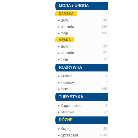
MODA i URODA
DAMSKA
»
Buty
40
»
Ubrania
136
»
Inne
106
MĘSKA
»
Buty
43
»
Ubrania
87
»
Inne
32
ROZRYWKA
»
Kultura
2
»
Imprezy
7
»
Inne
195
TURYSTYKA
»
Zagraniczne
4
»
Krajowe
12
RÓŻNE
»
Kupię
25
»
Sprzedam
1240