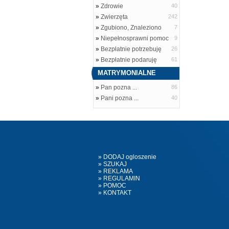
»
Zdrowie
40
»
Zwierzęta
242
»
Zgubiono, Znaleziono
7
»
Niepełnosprawni pomoc
9
»
Bezpłatnie potrzebuję
26
»
Bezpłatnie podaruję
61
MATRYMONIALNE
»
Pan pozna ...
86
»
Pani pozna ...
40
» DODAJ ogloszenie
» SZUKAJ
» REKLAMA
» REGULAMIN
» POMOC
» KONTAKT