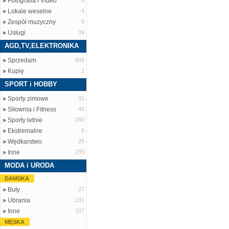
»
Fotografia i Video
8
»
Lokale weselne
4
»
Zespół muzyczny
9
»
Usługi
39
AGD,TV,ELEKTRONIKA
»
Sprzedam
605
»
Kupię
2
SPORT i HOBBY
»
Sporty zimowe
31
»
Siłownia i Fitness
40
»
Sporty letnie
280
»
Ekstremalne
6
»
Wędkarstwo
25
»
Inne
235
MODA i URODA
DAMSKA
»
Buty
37
»
Ubrania
131
»
Inne
107
MĘSKA