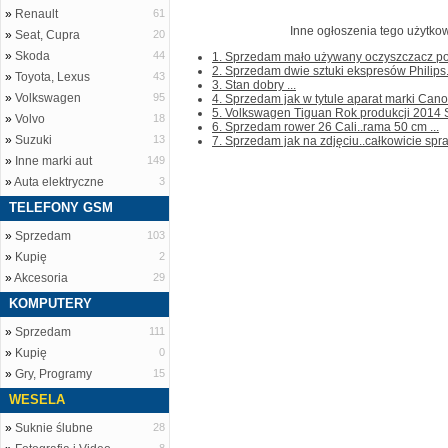
»
Renault
61
Inne ogłoszenia tego użytkow
»
Seat, Cupra
20
»
Skoda
44
1. Sprzedam mało używany oczyszczacz powi
2. Sprzedam dwie sztuki ekspresów Philips..
»
Toyota, Lexus
43
3. Stan dobry ...
»
Volkswagen
95
4. Sprzedam jak w tytule aparat marki Canon.
5. Volkswagen Tiguan Rok produkcji 2014 Sa
»
Volvo
18
6. Sprzedam rower 26 Cali..rama 50 cm ...
»
Suzuki
13
7. Sprzedam jak na zdjęciu..całkowicie spra
»
Inne marki aut
149
»
Auta elektryczne
3
TELEFONY GSM
»
Sprzedam
103
»
Kupię
2
»
Akcesoria
29
KOMPUTERY
»
Sprzedam
111
»
Kupię
0
»
Gry, Programy
15
WESELA
»
Suknie ślubne
28