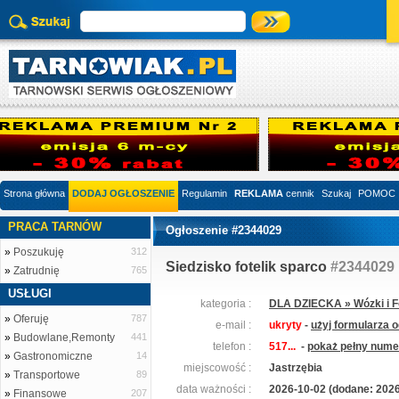
Strona główna
DODAJ OGŁOSZENIE
Regulamin
REKLAMA
cennik
Szukaj
POMOC
PRACA TARNÓW
Ogłoszenie #2344029
»
Poszukuję
312
Siedzisko fotelik sparco
#2344029
»
Zatrudnię
765
USŁUGI
kategoria :
DLA DZIECKA » Wózki i Fo
»
Oferuję
787
e-mail :
ukryty
-
użyj formularza 
»
Budowlane,Remonty
441
telefon :
517...
-
pokaż pełny numer
»
Gastronomiczne
14
miejscowość :
Jastrzębia
»
Transportowe
89
data ważności :
2026-10-02 (dodane: 2026
»
Finansowe
207