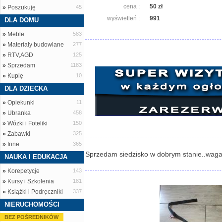
cena :
50 zł
»
Poszukuję
45
wyświetleń :
991
DLA DOMU
»
Meble
583
»
Materiały budowlane
277
»
RTV,AGD
125
»
Sprzedam
1183
»
Kupię
10
DLA DZIECKA
»
Opiekunki
11
»
Ubranka
458
»
Wózki i Foteliki
150
»
Zabawki
325
»
Inne
365
Sprzedam siedzisko w dobrym stanie..waga
NAUKA I EDUKACJA
»
Korepetycje
143
»
Kursy i Szkolenia
181
»
Książki i Podręczniki
337
NIERUCHOMOŚCI
BEZ POŚREDNIKÓW