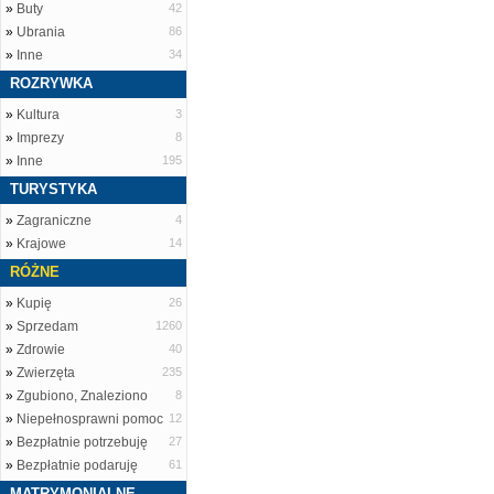
»
Buty
42
»
Ubrania
86
»
Inne
34
ROZRYWKA
»
Kultura
3
»
Imprezy
8
»
Inne
195
TURYSTYKA
»
Zagraniczne
4
»
Krajowe
14
RÓŻNE
»
Kupię
26
»
Sprzedam
1260
»
Zdrowie
40
»
Zwierzęta
235
»
Zgubiono, Znaleziono
8
»
Niepełnosprawni pomoc
12
»
Bezpłatnie potrzebuję
27
»
Bezpłatnie podaruję
61
MATRYMONIALNE