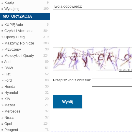
»
Kupię
9
Twoja odpowiedź:
»
Wynajmę
190
MOTORYZACJA
»
KUPIĘ Auto
8
»
Części i Akcesoria
804
»
Opony i Felgi
319
»
Maszyny, Rolnicze
383
»
Przyczepy
38
»
Motocykle i Quady
224
»
Audi
89
»
BMW
51
faCAPTC
»
Fiat
52
Przepisz kod z obrazka:
»
Ford
88
»
Honda
30
»
Hyundai
32
»
KIA
20
»
Mazda
21
»
Mercedes
37
»
Nissan
37
»
Opel
124
»
Peugeot
73