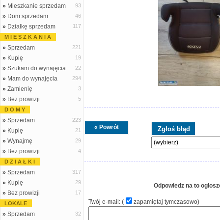
»
Mieszkanie sprzedam
93
»
Dom sprzedam
46
»
Działkę sprzedam
117
M I E S Z K A N I A
»
Sprzedam
221
»
Kupię
19
»
Szukam do wynajęcia
22
»
Mam do wynajęcia
294
»
Zamienię
3
»
Bez prowizji
5
D O M Y
»
Sprzedam
223
« Powrót
»
Kupię
21
»
Wynajmę
29
»
Bez prowizji
4
D Z I A Ł K I
»
Sprzedam
317
»
Kupię
29
Odpowiedz na to ogłosz
»
Bez prowizji
17
Twój e-mail: (
zapamiętaj tymczasowo
)
LOKALE
»
Sprzedam
32