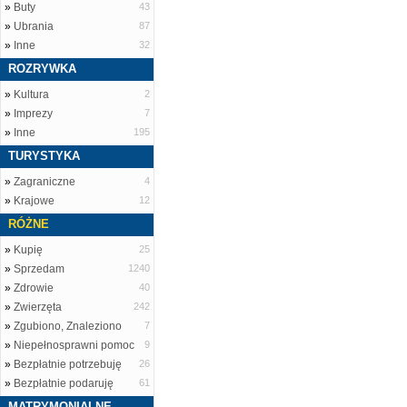
»
Buty
43
»
Ubrania
87
»
Inne
32
ROZRYWKA
»
Kultura
2
»
Imprezy
7
»
Inne
195
TURYSTYKA
»
Zagraniczne
4
»
Krajowe
12
RÓŻNE
»
Kupię
25
»
Sprzedam
1240
»
Zdrowie
40
»
Zwierzęta
242
»
Zgubiono, Znaleziono
7
»
Niepełnosprawni pomoc
9
»
Bezpłatnie potrzebuję
26
»
Bezpłatnie podaruję
61
MATRYMONIALNE