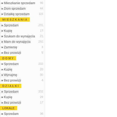
»
Mieszkanie sprzedam
95
»
Dom sprzedam
44
»
Działkę sprzedam
115
M I E S Z K A N I A
»
Sprzedam
231
»
Kupię
17
»
Szukam do wynajęcia
21
»
Mam do wynajęcia
292
»
Zamienię
3
»
Bez prowizji
5
D O M Y
»
Sprzedam
232
»
Kupię
20
»
Wynajmę
30
»
Bez prowizji
4
D Z I A Ł K I
»
Sprzedam
332
»
Kupię
29
»
Bez prowizji
17
LOKALE
»
Sprzedam
36