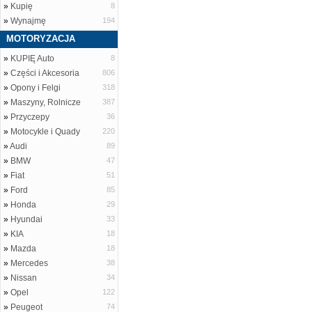
»
Kupię
8
»
Wynajmę
194
MOTORYZACJA
»
KUPIĘ Auto
8
»
Części i Akcesoria
806
»
Opony i Felgi
318
»
Maszyny, Rolnicze
387
»
Przyczepy
36
»
Motocykle i Quady
220
»
Audi
89
»
BMW
47
»
Fiat
51
»
Ford
85
»
Honda
29
»
Hyundai
33
»
KIA
18
»
Mazda
18
»
Mercedes
38
»
Nissan
34
»
Opel
122
»
Peugeot
74