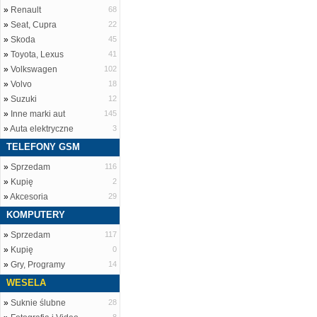
»
Renault
68
»
Seat, Cupra
22
»
Skoda
45
»
Toyota, Lexus
41
»
Volkswagen
102
»
Volvo
18
»
Suzuki
12
»
Inne marki aut
145
»
Auta elektryczne
3
TELEFONY GSM
»
Sprzedam
116
»
Kupię
2
»
Akcesoria
29
KOMPUTERY
»
Sprzedam
117
»
Kupię
0
»
Gry, Programy
14
WESELA
»
Suknie ślubne
28