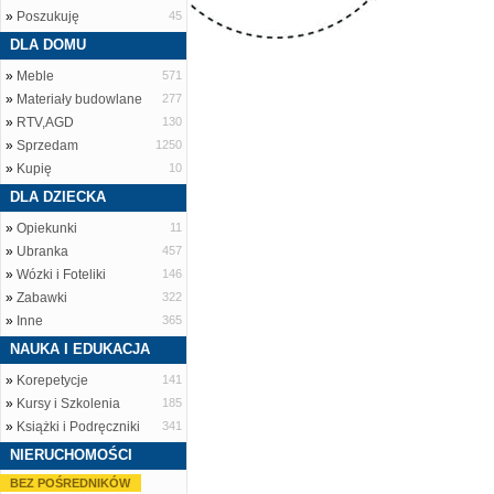
»
Poszukuję
45
DLA DOMU
»
Meble
571
»
Materiały budowlane
277
»
RTV,AGD
130
»
Sprzedam
1250
»
Kupię
10
DLA DZIECKA
»
Opiekunki
11
»
Ubranka
457
»
Wózki i Foteliki
146
»
Zabawki
322
»
Inne
365
NAUKA I EDUKACJA
»
Korepetycje
141
»
Kursy i Szkolenia
185
»
Książki i Podręczniki
341
NIERUCHOMOŚCI
BEZ POŚREDNIKÓW