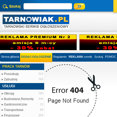
Strona główna
DODAJ OGŁOSZENIE
Regulamin
REKLAMA
cennik
Szukaj
POMOC
PRACA TARNÓW
»
Poszukuję
314
»
Zatrudnię
769
USŁUGI
»
Oferuję
785
»
Budowlane,Remonty
446
»
Gastronomiczne
13
»
Transportowe
89
»
Finansowe
204