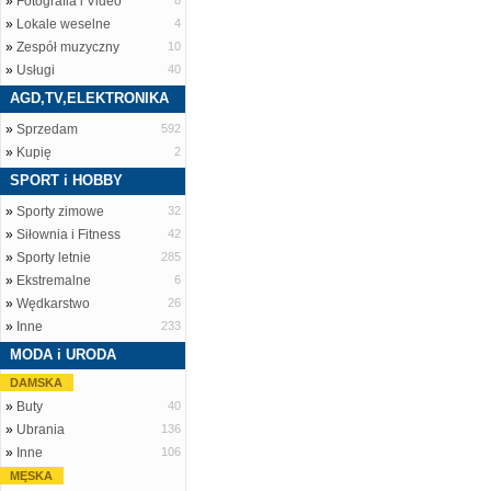
»
Fotografia i Video
8
»
Lokale weselne
4
»
Zespół muzyczny
10
»
Usługi
40
AGD,TV,ELEKTRONIKA
»
Sprzedam
592
»
Kupię
2
SPORT i HOBBY
»
Sporty zimowe
32
»
Siłownia i Fitness
42
»
Sporty letnie
285
»
Ekstremalne
6
»
Wędkarstwo
26
»
Inne
233
MODA i URODA
DAMSKA
»
Buty
40
»
Ubrania
136
»
Inne
106
MĘSKA