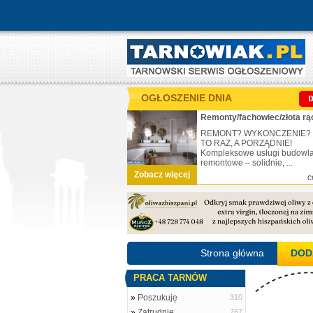
OGŁOSZENIE DNIA
Remonty/fachowiec/złota rą
REMONT? WYKOŃCZENIE?
TO RAZ, A PORZĄDNIE!
Kompleksowe usługi budowl
remontowe – solidnie, ...
Zobacz więcej
c
Strona główna
DOD
PRACA TARNÓW
»
Poszukuję
310
»
Zatrudnię
767