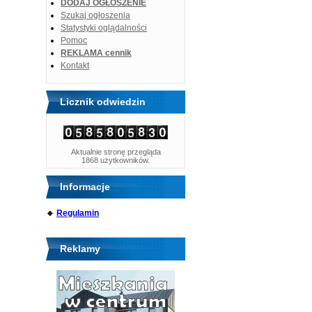
DODAJ OGŁOSZENIE
Szukaj ogłoszenia
Statystyki oglądalności
Pomoc
REKLAMA cennik
Kontakt
Licznik odwiedzin
Aktualnie stronę przegląda
1868 użytkowników.
Informacje
🔹
Regulamin
Reklamy