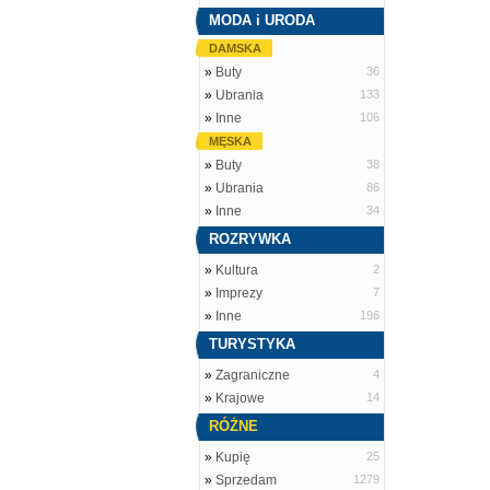
MODA i URODA
DAMSKA
»
Buty
36
»
Ubrania
133
»
Inne
106
MĘSKA
»
Buty
38
»
Ubrania
86
»
Inne
34
ROZRYWKA
»
Kultura
2
»
Imprezy
7
»
Inne
196
TURYSTYKA
»
Zagraniczne
4
»
Krajowe
14
RÓŻNE
»
Kupię
25
»
Sprzedam
1279