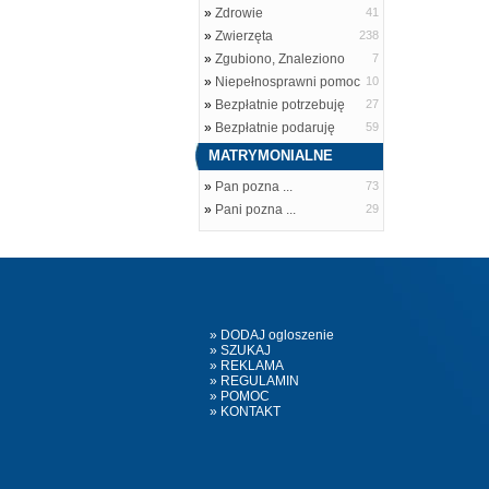
»
Zdrowie
41
»
Zwierzęta
238
»
Zgubiono, Znaleziono
7
»
Niepełnosprawni pomoc
10
»
Bezpłatnie potrzebuję
27
»
Bezpłatnie podaruję
59
MATRYMONIALNE
»
Pan pozna ...
73
»
Pani pozna ...
29
» DODAJ ogloszenie
» SZUKAJ
» REKLAMA
» REGULAMIN
» POMOC
» KONTAKT