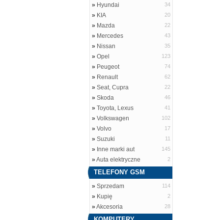
»
Hyundai
34
»
KIA
20
»
Mazda
22
»
Mercedes
43
»
Nissan
35
»
Opel
123
»
Peugeot
74
»
Renault
62
»
Seat, Cupra
22
»
Skoda
46
»
Toyota, Lexus
41
»
Volkswagen
102
»
Volvo
17
»
Suzuki
11
»
Inne marki aut
145
»
Auta elektryczne
2
TELEFONY GSM
»
Sprzedam
114
»
Kupię
2
»
Akcesoria
28
KOMPUTERY