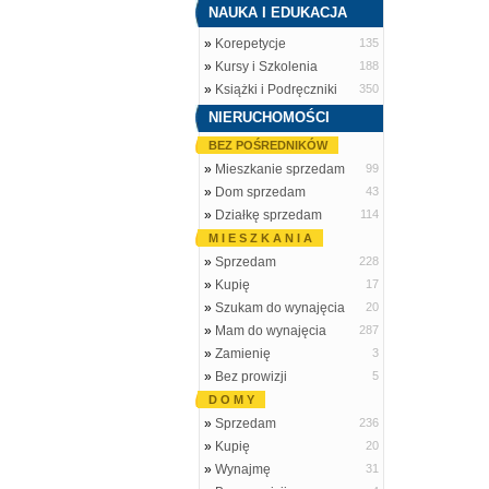
NAUKA I EDUKACJA
»
Korepetycje
135
»
Kursy i Szkolenia
188
»
Książki i Podręczniki
350
NIERUCHOMOŚCI
BEZ POŚREDNIKÓW
»
Mieszkanie sprzedam
99
»
Dom sprzedam
43
»
Działkę sprzedam
114
M I E S Z K A N I A
»
Sprzedam
228
»
Kupię
17
»
Szukam do wynajęcia
20
»
Mam do wynajęcia
287
»
Zamienię
3
»
Bez prowizji
5
D O M Y
»
Sprzedam
236
»
Kupię
20
»
Wynajmę
31