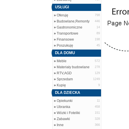
USŁUGI
»
Oferuję
798
»
Budowlane,Remonty
446
»
Gastronomiczne
14
»
Transportowe
89
»
Finansowe
198
»
Poszukuję
45
DLA DOMU
»
Meble
572
»
Materiały budowlane
278
»
RTV,AGD
129
»
Sprzedam
1249
»
Kupię
9
DLA DZIECKA
»
Opiekunki
11
»
Ubranka
458
»
Wózki i Foteliki
151
»
Zabawki
328
»
Inne
366