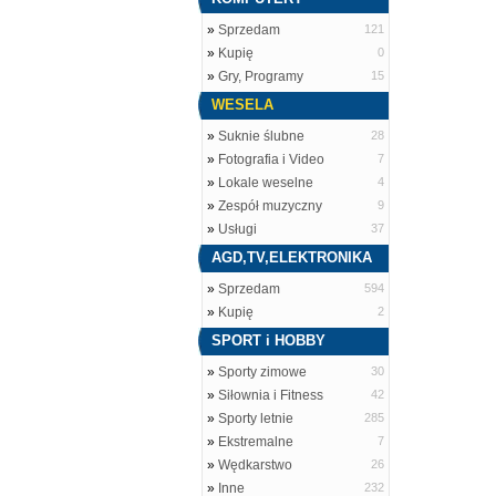
»
Sprzedam
121
»
Kupię
0
»
Gry, Programy
15
WESELA
»
Suknie ślubne
28
»
Fotografia i Video
7
»
Lokale weselne
4
»
Zespół muzyczny
9
»
Usługi
37
AGD,TV,ELEKTRONIKA
»
Sprzedam
594
»
Kupię
2
SPORT i HOBBY
»
Sporty zimowe
30
»
Siłownia i Fitness
42
»
Sporty letnie
285
»
Ekstremalne
7
»
Wędkarstwo
26
»
Inne
232