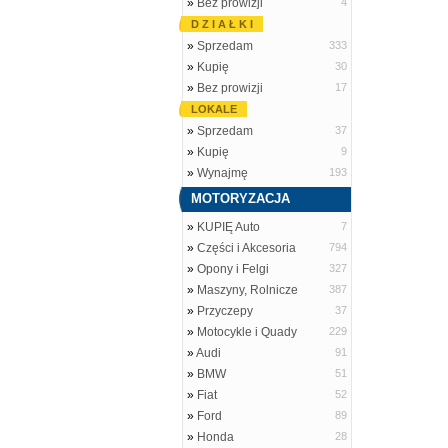
»
Bez prowizji
4
D Z I A Ł K I
»
Sprzedam
333
»
Kupię
30
»
Bez prowizji
17
LOKALE
»
Sprzedam
37
»
Kupię
9
»
Wynajmę
193
MOTORYZACJA
»
KUPIĘ Auto
7
»
Części i Akcesoria
794
»
Opony i Felgi
327
»
Maszyny, Rolnicze
387
»
Przyczepy
37
»
Motocykle i Quady
229
»
Audi
91
»
BMW
51
»
Fiat
52
»
Ford
89
»
Honda
28