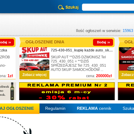
Ilość ogłoszeń w serwisie:
15963
OGŁOSZENIE DNIA
OGŁ
czka
725-430-051_kupię każde auto_skup_nr.1
 ZRÓB
SKUP AUT **DZIŚ DZWONISZ Tel
725_430_051 = **DZIŚ
ano-
SPRZEDAJESZ Tel 725_430_051
AUTO SKUP SAMOCHODÓW ...
Zobacz więcej
Zobacz
1zł
200000zł
ena:
cena:
AJ OGŁOSZENIE
Regulamin
REKLAMA
cennik
Szuka