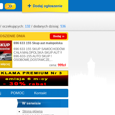
/ oczekujących:
132
/ dodanych dzisiaj:
536
OSZENIE DNIA
696 633 155 Skup aut małopolska
696 633 155 SKUP SAMOCHODÓW
CAŁA MAŁOPOLSKA-SKUP AUT !!
696-633-155 AUTO SKUP !
OSOBOWE,DOSTAWCZE,...
 więcej
999zł
cena:
j
POMOC
Kontakt
W serwisie
Strona główna