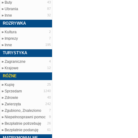
»
Buty
43
»
Ubrania
87
»
Inne
32
ROZRYWKA
»
Kultura
2
»
Imprezy
7
»
Inne
195
TURYSTYKA
»
Zagraniczne
4
»
Krajowe
12
RÓŻNE
»
Kupię
25
»
Sprzedam
1240
»
Zdrowie
40
»
Zwierzęta
242
»
Zgubiono, Znaleziono
7
»
Niepełnosprawni pomoc
9
»
Bezpłatnie potrzebuję
26
»
Bezpłatnie podaruję
61
MATRYMONIALNE