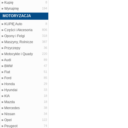
»
Kupię
8
»
Wynajmę
194
MOTORYZACJA
»
KUPIĘ Auto
8
»
Części i Akcesoria
806
»
Opony i Felgi
318
»
Maszyny, Rolnicze
387
»
Przyczepy
36
»
Motocykle i Quady
220
»
Audi
89
»
BMW
47
»
Fiat
51
»
Ford
85
»
Honda
29
»
Hyundai
33
»
KIA
18
»
Mazda
18
»
Mercedes
38
»
Nissan
34
»
Opel
122
»
Peugeot
74