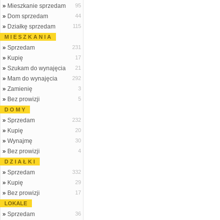
»
Mieszkanie sprzedam
95
»
Dom sprzedam
44
»
Działkę sprzedam
115
M I E S Z K A N I A
»
Sprzedam
231
»
Kupię
17
»
Szukam do wynajęcia
21
»
Mam do wynajęcia
292
»
Zamienię
3
»
Bez prowizji
5
D O M Y
»
Sprzedam
232
»
Kupię
20
»
Wynajmę
30
»
Bez prowizji
4
D Z I A Ł K I
»
Sprzedam
332
»
Kupię
29
»
Bez prowizji
17
LOKALE
»
Sprzedam
36