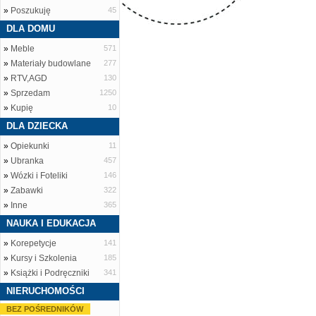
»
Poszukuję
45
DLA DOMU
»
Meble
571
»
Materiały budowlane
277
»
RTV,AGD
130
»
Sprzedam
1250
»
Kupię
10
DLA DZIECKA
»
Opiekunki
11
»
Ubranka
457
»
Wózki i Foteliki
146
»
Zabawki
322
»
Inne
365
NAUKA I EDUKACJA
»
Korepetycje
141
»
Kursy i Szkolenia
185
»
Książki i Podręczniki
341
NIERUCHOMOŚCI
BEZ POŚREDNIKÓW