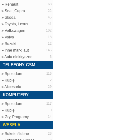
»
Renault
68
»
Seat, Cupra
22
»
Skoda
45
»
Toyota, Lexus
41
»
Volkswagen
102
»
Volvo
18
»
Suzuki
12
»
Inne marki aut
145
»
Auta elektryczne
3
TELEFONY GSM
»
Sprzedam
116
»
Kupię
2
»
Akcesoria
29
KOMPUTERY
»
Sprzedam
117
»
Kupię
0
»
Gry, Programy
14
WESELA
»
Suknie ślubne
28