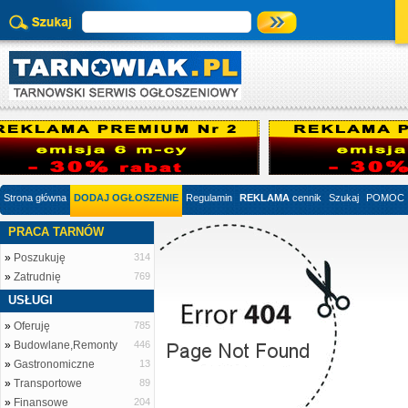
Strona główna
DODAJ OGŁOSZENIE
Regulamin
REKLAMA
cennik
Szukaj
POMOC
PRACA TARNÓW
»
Poszukuję
314
»
Zatrudnię
769
USŁUGI
»
Oferuję
785
»
Budowlane,Remonty
446
»
Gastronomiczne
13
»
Transportowe
89
»
Finansowe
204