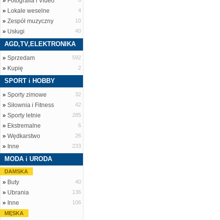
»
Fotografia i Video
8
»
Lokale weselne
4
»
Zespół muzyczny
10
»
Usługi
40
AGD,TV,ELEKTRONIKA
»
Sprzedam
592
»
Kupię
2
SPORT i HOBBY
»
Sporty zimowe
32
»
Siłownia i Fitness
42
»
Sporty letnie
285
»
Ekstremalne
6
»
Wędkarstwo
26
»
Inne
233
MODA i URODA
DAMSKA
»
Buty
40
»
Ubrania
136
»
Inne
106
MĘSKA