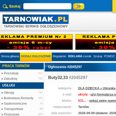
Strona główna
DODAJ OGŁOSZENIE
Regulamin
REKLAMA
cennik
Szukaj
POMOC
PRACA TARNÓW
Ogłoszenie #2045297
»
Poszukuję
312
Buty32,33
#2045297
»
Zatrudnię
765
USŁUGI
kategoria :
DLA DZIECKA » Ubranka
»
Oferuję
787
e-mail :
ukryty
-
użyj formularza 
»
Budowlane,Remonty
441
telefon :
531...
-
pokaż pełny numer
»
Gastronomiczne
14
miejscowość :
Tarnów
»
Transportowe
89
data ważności :
2026-09-09 (dodane: 2026
»
Finansowe
207