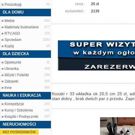
cena :
25 zł
»
Poszukuję
45
wyświetleń :
2135
DLA DOMU
»
Meble
583
»
Materiały budowlane
277
»
RTV,AGD
125
»
Sprzedam
1183
»
Kupię
10
DLA DZIECKA
»
Opiekunki
11
»
Ubranka
458
»
Wózki i Foteliki
150
»
Zabawki
325
»
Inne
365
Kozaki r 33 wkładka ok 20,5 cm 25 zł, adi
NAUKA I EDUKACJA
stan dobry , brak dwóch par z przodu. Zap
»
Korepetycje
143
»
Kursy i Szkolenia
181
»
Książki i Podręczniki
337
NIERUCHOMOŚCI
BEZ POŚREDNIKÓW