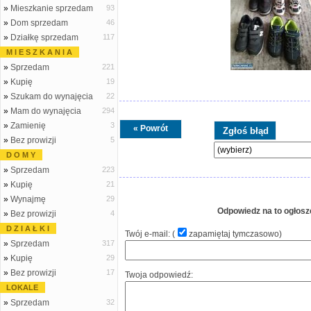
»
Mieszkanie sprzedam
93
»
Dom sprzedam
46
»
Działkę sprzedam
117
M I E S Z K A N I A
»
Sprzedam
221
»
Kupię
19
»
Szukam do wynajęcia
22
»
Mam do wynajęcia
294
»
Zamienię
3
« Powrót
»
Bez prowizji
5
D O M Y
»
Sprzedam
223
»
Kupię
21
»
Wynajmę
29
Odpowiedz na to ogłosz
»
Bez prowizji
4
D Z I A Ł K I
Twój e-mail: (
zapamiętaj tymczasowo
)
»
Sprzedam
317
»
Kupię
29
»
Bez prowizji
17
Twoja odpowiedź:
LOKALE
»
Sprzedam
32