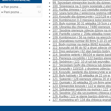
99. Sprzedam eleganckie buciki dla dziewczy
100. Śniegowce na 3 rzepy popielate z elem
»
Pan pozna ...
102
101. Kurtka zimowa r 110 cieplutko podszyta
»
Pani pozna ...
52
102. szara tuniczka z wpleciona srebrna nitka
103. Koszulki dla dziewczynki r 122/128 w s
104. Kombinezon 0-3 miesiące kolor kremow
105. Buty rozmiar 30,31 wkładka 19,5cm z w
106. Ubranka dla chłopca r 74/80 pierwsze zd
107. Spodnie pierwsze zdjęcie dżinsy na me
108. Pantofle czarne z. Żółta wkładka nowe 
109. Kombinezon r 56 na metce na wierzchu 
110. Granatowa rozmiar 80 firmy 5,10,15 or
111. Body rozmiar na metce 86/92,koszulki 
112. koszulki od 86 do 92 a drugi zdjęcie c
113. Dres welurowy r 62,stan bardzo bobry, p
114. Spodnie geterki r 98/104 w stanie bar
115. Pierwsza cocodrillo r 122 bardzo eleg
116. Spódnice r 122, 10 zł szt lub wszystko 3
117. Sprzedam Golfy dla chłopca lub dziewc
118. Koszulki r 110/116, z drugiego zdjęci
119. Koszulki, sweterki dla dziewczynki w wie
120. Buty halówki r 35 wkładka ok 22 cm w s
121. Sukienki r 128 pierwsze zdjęcia 20 zł sz
122. Gumiaki r 30 wkładka 20 cm firmy ameri
123. Eleganckie koszule r 122 w stanie ideal
124. Sztruksowe spodnie na gumce r 122, w
125. Spodnie 152 dla szczupłego chłopca d
126. Kurtka r 122 w stanie bardzo dobrym ci
127. Kompletna wf r 134 dla chłopca granato