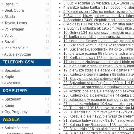
3. Buciki rozmiar 29 wkładka 18,5- 19cm , w 
»
Renault
61
4. Bardzo ładna kurtka r. 134 cocodrillo, sta
»
Seat, Cupra
20
5. Kombinezon r 12m na metce, różowo fiole
6. Sweterki, bluzy ,polary stan bardzo dobry 
»
Skoda
44
7. Spodnie r 74/80 cieplutkie od kombinezon
»
Toyota, Lexus
43
8. Adidasy r 31 wkładka ok 19 cm stan bardz
9. Buty r 31 wkładka ok 19,5 cm, wszystkie 
»
Volkswagen
95
10. Getry r 134, na pierwszym zdjęciu grana
»
Volvo
18
11. kurtka cocodrillo, pomarańczowa bluza 
12. spodnie dżinsow, materiałowe, geterki g
»
Suzuki
13
13. Sukienka komunijna r 152 zapraszam do
»
Inne marki aut
149
14. Sukieneczki, spódniczki na ok 2-3 latka 
15. pierwsze rozmiar 98 ( brakuje tych w śro
»
Auta elektryczne
3
16. Kurtka zimowa r 128, odcienia ciemnego
TELEFONY GSM
17. spodnie sztruksowe niebieskie i białe g
18. niebieskie z metki rozmiar 3-6 m, w kratkę
19. pierwsze zdjęcie eleganckie dżinsy z ni
»
Sprzedam
103
20. Kurteczka ciemna zieleń r 98 kolor na 
»
Kupię
2
21. Bluzy dresowe dla dziewczynki stan bard
22. Sprzedam słoiki Poj ,9 do ,990 ml 1 zł Po
»
Akcesoria
29
23. niebieska sprzedana granatowa sprzed
KOMPUTERY
24. kozazki posiadają elementy odblaskowe
25. Kurteczka dla dziewczynki r 74 cięka z 
»
Sprzedam
111
26. zakupione w rosmanie pampersy do wod
27. narzutka wełniana 10zł sweterek gaap gr
»
Kupię
0
28. Tuniczki r 110/116 pierwsza z myszką Mi
»
Gry, Programy
15
29. Bluzeczki z długim rękawem r 122/128 w
30. Koszule białe r 122, pierwsza ze srebrn
WESELA
31. Bardzo ładny szlafrok 98/104 z motywem 
32. Katana firmy Reserved r 128 stan idealn
»
Suknie ślubne
28
33. Bluzeczki r 116, na niektórych 122 w cenie
34. Bluza 116 bardzo fajna bluza dresową z