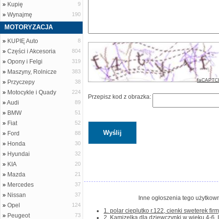
»
Kupię
9
»
Wynajmę
190
MOTORYZACJA
»
KUPIĘ Auto
8
»
Części i Akcesoria
804
»
Opony i Felgi
319
»
Maszyny, Rolnicze
383
faCAPTC
»
Przyczepy
38
»
Motocykle i Quady
224
Przepisz kod z obrazka:
»
Audi
89
»
BMW
51
»
Fiat
52
»
Ford
88
»
Honda
30
»
Hyundai
32
»
KIA
20
»
Mazda
21
»
Mercedes
37
»
Nissan
37
Inne ogłoszenia tego użytkown
»
Opel
124
1. polar cieplutko r.122, cienki sweterek firmy
»
Peugeot
73
2. Kamizelka dla dziewczynki w wieku 4-6. La