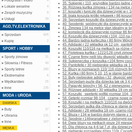
»
Fotografia i Video
8
35. Sukienki r 110, wszystkie bardzo ładne w
»
Lokale weselne
4
36. Różowa kurtka zimowa r 134 na metce st
37. koszulki i tuniczki dla dziewczynki w r. 
»
Zespół muzyczny
9
38. biała koszula krótki rękawek r 86,koszula
»
Usługi
39
39. Sprzedam koszulki dla dziewczynki w ro
40. Spodenki, spódniczki dla dziewczynki w
AGD,TV,ELEKTRONIKA
41. Zimowa 134 na metce stan idealny w środ
42. komplecik dla dziewcynki rozmiar 86 firmy
»
Sprzedam
605
43. Koszulki dla dziewczynki r.104 -110 na n
44. Bardzo ładna kurteczka r 80 firmy Wójcik 
»
Kupię
2
45. Adidaski r 22 wkładka ok 12 cm , pantofe
SPORT i HOBBY
46. Koszulki 110/116 na metkach są różne r
47. Fioletowa kurtka r 1222/128 crivit zimow
»
Sporty zimowe
31
48. Czarne firmy nelli blu długość wkładki o
49. Sukieneczka z koszulka r.104 firmy cocod
»
Siłownia i Fitness
40
50. Pantofelki r 30 niebieskie wkładka ok 17,5
»
Sporty letnie
280
51. Bluzy w rozmiarach 110/ 116 różnych fi
52. Kurtka r.80 firmy 5,10, 15 w stanie bar
»
Ekstremalne
6
53. Buty niebieskie adidas r.32, długość wkła
»
Wędkarstwo
25
54. Sprzedam puzle dla dziecka tak ok 3,4 lat
55. Pajacyki śpiochy r 56, 62 z pierwszego zdj
»
Inne
235
56. Różowe adidaski r 30 wkładka 19 cm stan
57. Koszulki , sweterki golfiki rozmiar 104- 
MODA i URODA
58. Geterki rozmiar 98-104 , czarne nowe p
59. Koszulki r na metkach 110/116 na dwóch
DAMSKA
60. Sprzedam autka dla chłopca w stanie do
»
Buty
37
61. Adidaski r 28 wkładka 18 cm, czarno róż
62. Bluza r 134 w bardzo dobrym stanie z 15 
»
Ubrania
131
63. Spodnie r.146granatowe z zielonymi pas
»
Inne
107
64. Dwie bluzy na metkach pisze 24 miesiąc
65. Dla chłopca na 4-6 lat 7 zł, dla dziewczy
MĘSKA
66. niebieski rozciągliwy dżins 110r. Cocodril