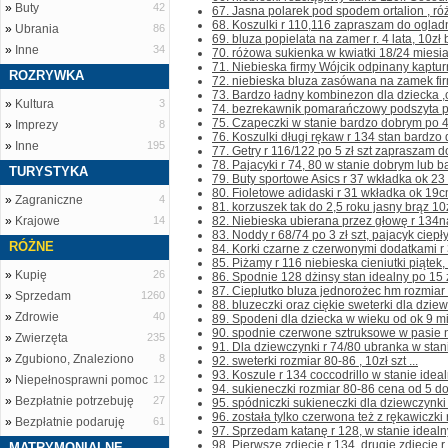
»
Buty
42
67. Jasna polarek pod spodem ortalion , ró
68. Koszulki r 110,116 zapraszam do ogladni
»
Ubrania
86
69. bluza popielata na zamer r. 4 lata, 10zł 
»
Inne
34
70. różowa sukienka w kwiatki 18/24 miesiac
71. Niebieska firmy Wójcik odpinany kapturn
ROZRYWKA
72. niebieska bluza zasówana na zamek firm
73. Bardzo ładny kombinezon dla dziecka ,ci
»
Kultura
3
74. bezrekawnik pomarańczowy podszyta pol
75. Czapeczki w stanie bardzo dobrym po 4 
»
Imprezy
8
76. Koszulki długi rękaw r 134 stan bardzo 
»
Inne
195
77. Getry r 116/122 po 5 zł szt zapraszam do
78. Pajacyki r 74, 80 w stanie dobrym lub ba
TURYSTYKA
79. Buty sportowe Asics r 37 wkładka ok 23
80. Fioletowe adidaski r 31 wkładka ok 19cm
»
Zagraniczne
4
81. korzuszek tak do 2,5 roku jasny brąz 10z
»
Krajowe
14
82. Niebieska ubierana przez głowę r 134na
83. Noddy r 68/74 po 3 zł szt, pajacyk ciepły
RÓŻNE
84. Korki czarne z czerwonymi dodatkami r 3
85. Piżamy r 116 niebieska cieniutki piątek,
»
Kupię
26
86. Spodnie 128 dżinsy stan idealny po 15 zł 
87. Cieplutko bluza jednorożec hm rozmiar z
»
Sprzedam
1260
88. bluzeczki oraz ciękie sweterki dla dziew
»
Zdrowie
40
89. Spodeni dla dziecka w wieku od ok 9 mi
90. spodnie czerwone sztruksowe w pasie n
»
Zwierzęta
235
91. Dla dziewczynki r 74/80 ubranka w stani
»
Zgubiono, Znaleziono
8
92. sweterki rozmiar 80-86 , 10zł szt ...
93. Koszule r 134 coccodrillo w stanie idealny
»
Niepełnosprawni pomoc
12
94. sukieneczki rozmiar 80-86 cena od 5 do 1
»
Bezpłatnie potrzebuję
27
95. spódniczki sukieneczki dla dziewczynki o
96. została tylko czerwona też z rękawiczki r,
»
Bezpłatnie podaruję
61
97. Sprzedam katanę r 128, w stanie idealn
98. Pierwsze zdjęcie r 134, drugie zdjęcie r 
MATRYMONIALNE