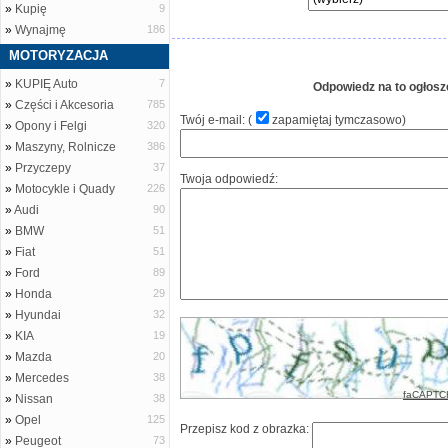
»
Kupię
9
»
Wynajmę
186
MOTORYZACJA
»
KUPIĘ Auto
7
Odpowiedz na to ogłosz
»
Części i Akcesoria
785
Twój e-mail: (
zapamiętaj tymczasowo
)
»
Opony i Felgi
320
»
Maszyny, Rolnicze
386
»
Przyczepy
37
Twoja odpowiedź:
»
Motocykle i Quady
226
»
Audi
90
»
BMW
51
»
Fiat
51
»
Ford
89
»
Honda
29
»
Hyundai
32
»
KIA
19
»
Mazda
20
»
Mercedes
38
faCAPTC
»
Nissan
38
»
Opel
125
Przepisz kod z obrazka:
»
Peugeot
73