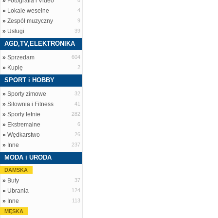
»
Fotografia i Video
8
»
Lokale weselne
4
»
Zespół muzyczny
9
»
Usługi
39
AGD,TV,ELEKTRONIKA
»
Sprzedam
604
»
Kupię
2
SPORT i HOBBY
»
Sporty zimowe
32
»
Siłownia i Fitness
41
»
Sporty letnie
282
»
Ekstremalne
6
»
Wędkarstwo
26
»
Inne
237
MODA i URODA
DAMSKA
»
Buty
37
»
Ubrania
124
»
Inne
113
MĘSKA