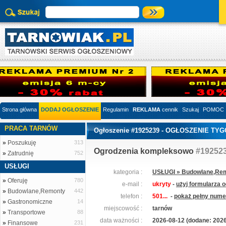
Strona główna
DODAJ OGŁOSZENIE
Regulamin
REKLAMA
cennik
Szukaj
POMOC
PRACA TARNÓW
Ogłoszenie #1925239 - OGŁOSZENIE TY
»
Poszukuję
313
Ogrodzenia kompleksowo
#19252
»
Zatrudnię
752
USŁUGI
kategoria :
USŁUGI » Budowlane,Re
»
Oferuję
780
e-mail :
ukryty
-
użyj formularza 
»
Budowlane,Remonty
442
telefon :
501...
-
pokaż pełny numer
»
Gastronomiczne
14
miejscowość :
tarnów
»
Transportowe
88
data ważności :
2026-08-12 (dodane: 2026
»
Finansowe
231