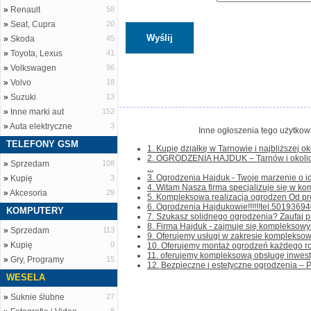
»
Renault
58
»
Seat, Cupra
20
»
Skoda
45
»
Toyota, Lexus
41
»
Volkswagen
96
»
Volvo
18
»
Suzuki
13
»
Inne marki aut
152
»
Auta elektryczne
3
Inne ogłoszenia tego użytkown
TELEFONY GSM
1. Kupię działkę w Tarnowie i najbliższej oko
2. OGRODZENIA HAJDUK – Tarnów i okol
»
Sprzedam
108
...
3. Ogrodzenia Hajduk - Twoje marzenie o id
»
Kupię
3
4. Witam Nasza firma specjalizuje się w ko
»
Akcesoria
29
5. Kompleksowa realizacja ogrodzen Od pro
6. Ogrodzenia Hajdukowie!!!!!!tel.50193694
KOMPUTERY
7. Szukasz solidnego ogrodzenia? Zaufaj pro
8. Firma Hajduk - zajmuje się kompleksow
»
Sprzedam
113
9. Oferujemy usługi w zakresie kompleksowe
»
Kupię
0
10. Oferujemy montaż ogrodzeń każdego ro
11. oferujemy kompleksową obsługę inwesty
»
Gry, Programy
15
12. Bezpieczne i estetyczne ogrodzenia – Pr
WESELA
»
Suknie ślubne
27