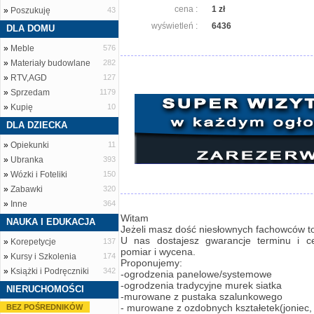
cena :
1 zł
»
Poszukuję
43
wyświetleń :
6436
DLA DOMU
»
Meble
576
»
Materiały budowlane
282
»
RTV,AGD
127
»
Sprzedam
1179
»
Kupię
10
DLA DZIECKA
»
Opiekunki
11
»
Ubranka
393
»
Wózki i Foteliki
150
»
Zabawki
320
»
Inne
364
Witam
NAUKA I EDUKACJA
Jeżeli masz dość niesłownych fachowców to 
U nas dostajesz gwarancje terminu i 
»
Korepetycje
137
pomiar i wycena.
»
Kursy i Szkolenia
174
Proponujemy:
»
Książki i Podręczniki
342
-ogrodzenia panelowe/systemowe
-ogrodzenia tradycyjne murek siatka
NIERUCHOMOŚCI
-murowane z pustaka szalunkowego
- murowane z ozdobnych kształetek(joniec, 
BEZ POŚREDNIKÓW