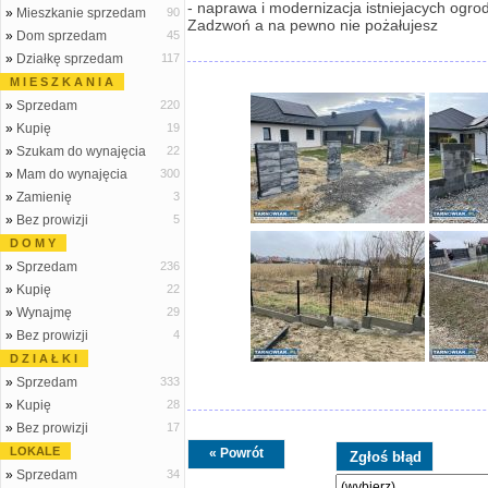
- naprawa i modernizacja istniejacych ogro
»
Mieszkanie sprzedam
90
Zadzwoń a na pewno nie pożałujesz
»
Dom sprzedam
45
»
Działkę sprzedam
117
M I E S Z K A N I A
»
Sprzedam
220
»
Kupię
19
»
Szukam do wynajęcia
22
»
Mam do wynajęcia
300
»
Zamienię
3
»
Bez prowizji
5
D O M Y
»
Sprzedam
236
»
Kupię
22
»
Wynajmę
29
»
Bez prowizji
4
D Z I A Ł K I
»
Sprzedam
333
»
Kupię
28
»
Bez prowizji
17
LOKALE
« Powrót
»
Sprzedam
34