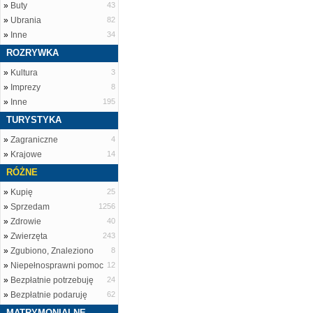
»
Buty
43
»
Ubrania
82
»
Inne
34
ROZRYWKA
»
Kultura
3
»
Imprezy
8
»
Inne
195
TURYSTYKA
»
Zagraniczne
4
»
Krajowe
14
RÓŻNE
»
Kupię
25
»
Sprzedam
1256
»
Zdrowie
40
»
Zwierzęta
243
»
Zgubiono, Znaleziono
8
»
Niepełnosprawni pomoc
12
»
Bezpłatnie potrzebuję
24
»
Bezpłatnie podaruję
62
MATRYMONIALNE